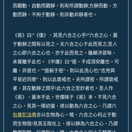
而觀動，自動而觀靜，則有所謂動靜;方靜而動，方
動而靜，不拘于動靜，則非動非靜者也。
《易》曰:“《復》，其見六合之心乎!”六合之心，蓋
于動靜之間有以見之。夫六合之心于此而見之;圣人
之心即六合之心也，亦于此而見之。雖顛沛冒昧，
未嘗離乎此也。《中庸》曰:“道，不成須臾離也。可
離，非道也。”“退躲于密”，則以此洗心也;“吉兇與
平易近同患”，則以此齋戒也。夫所謂密，所謂齋戒
者，其在動靜之間乎!此六合之至妙者也。圣人作
《易》，蓋本乎此。世儒昧于《易》本，不見六合
之心，見其一陽初復，遂以動為六合之心，乃謂六
包養犯法嗎
合以生物為心。噫，六合之心何止于動
而生物哉!見其五陰在上，遂以靜為六合之心，乃謂