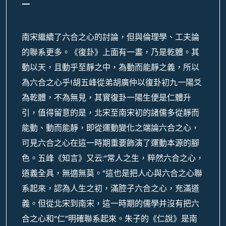
二
南宋繼續了六合之心的討論，但與倫理學、工夫論
的聯系更多。《復卦》上面有一畫，乃是乾體。其
動以天，且動乎至靜之中，為動而能靜之義，所以
為六合之心乎!胡五峰從弟胡廣仲以復卦初九一陽爻
為乾體，不為無見，其實復卦一陽生便是仁體升
引，值得留意的是，北宋至南宋初的諸儒多從靜而
能動、動而能靜，即從運動變化之端論六合之心，
可見六合之心在這一時期重要飾演了運動本源的腳
色。五峰《知言》又云:“常人之生，粹然六合之心，
道義全具，無適無莫。”這也是把人心與六合之心聯
系起來，認為人生之初，滿腔子六合之心，充滿道
義。但從北宋到南宋，這一時期的儒學并沒有把六
合之心和“仁”明確聯系起來。朱子的《仁說》是南