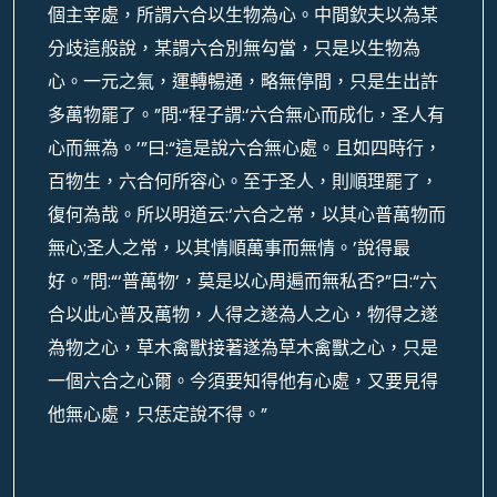
個主宰處，所謂六合以生物為心。中間欽夫以為某
分歧這般說，某謂六合別無勾當，只是以生物為
心。一元之氣，運轉暢通，略無停間，只是生出許
多萬物罷了。”問:“程子謂:‘六合無心而成化，圣人有
心而無為。’”曰:“這是說六合無心處。且如四時行，
百物生，六合何所容心。至于圣人，則順理罷了，
復何為哉。所以明道云:‘六合之常，以其心普萬物而
無心;圣人之常，以其情順萬事而無情。’說得最
好。”問:“‘普萬物’，莫是以心周遍而無私否?”曰:“六
合以此心普及萬物，人得之遂為人之心，物得之遂
為物之心，草木禽獸接著遂為草木禽獸之心，只是
一個六合之心爾。今須要知得他有心處，又要見得
他無心處，只恁定說不得。”