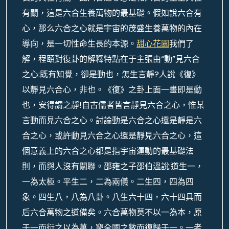
有關，這是六合生養萬物的最基礎。假如說六合有
心，那么六合之心就是宇宙的茂盛生養萬物的內在
導向，是一切性命生長的本源。
甜心花園
我們了
解，程頤對復卦的解釋特點在于主張由“動”見六合
之心:既有知覺，卻是動也，怎生言靜?人說《復》
以靜見六合心，非也。《復》之卦上面一畫即是動
也，安得謂之靜!自古儒者皆言靜見六合之心，惟某
言動而見六合之心。討論動是六合之心還是靜是六
合之心，或許動見六合之心還是靜見六合之心，這
個意義上的六合之心都是指宇宙運動的最基礎法
則，而與人沒有關聯。邵雍之子邵伯溫說:道生一，
一為太極。平生二，二為兩儀。二生四，四為四
象。四生八，八為八卦。八生六十四，六十四具而
后六合萬物之道備矣。六合萬物莫不以一為本，原
于一而衍之以為萬，窮全國之數而復歸于一。一者