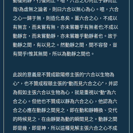
動復則靜，行復則止。噫，六合之心何止于靜而止
哉!為虛無之論者，則曰六合以無心為心。噫，六合
之心一歸于無，則造化息矣。蓋六合之心，不成以
有無言，而未嘗有無，亦未嘗離乎有無者也;不成以
動靜言，而未嘗動靜，亦未嘗離乎動靜者也。故于
動靜之間，有以見之。然動靜之間，間不容發，豈
有間乎!惟其無間，所以為動靜之間也。
此說的意義是不贊成歐陽修主張的“六合以生物為
心”，也不贊成程頤主張的“動而見六合之心”，并認
為假如主張六合以生物為心，就是重視以“動”為六
合之心。但他也不贊成以靜為六合之心，他認為六
合之心應在動靜之間見之，即在動和靜轉換、交代
的時候見之，在由靜變為動的瞬間見之。動靜之間
即是幾，即是神，所以這種見解主張六合之心不成