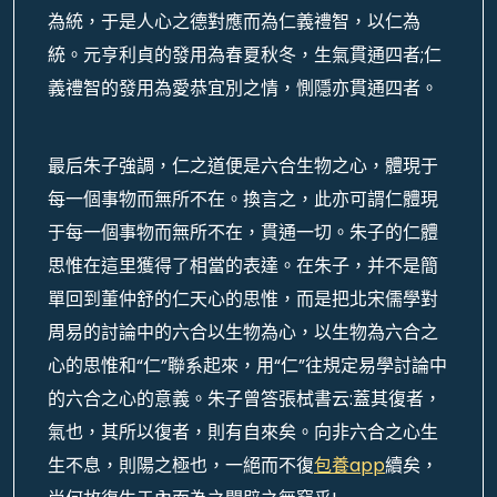
為統，于是人心之德對應而為仁義禮智，以仁為
統。元亨利貞的發用為春夏秋冬，生氣貫通四者;仁
義禮智的發用為愛恭宜別之情，惻隱亦貫通四者。
最后朱子強調，仁之道便是六合生物之心，體現于
每一個事物而無所不在。換言之，此亦可謂仁體現
于每一個事物而無所不在，貫通一切。朱子的仁體
思惟在這里獲得了相當的表達。在朱子，并不是簡
單回到董仲舒的仁天心的思惟，而是把北宋儒學對
周易的討論中的六合以生物為心，以生物為六合之
心的思惟和“仁”聯系起來，用“仁”往規定易學討論中
的六合之心的意義。朱子曾答張栻書云:蓋其復者，
氣也，其所以復者，則有自來矣。向非六合之心生
生不息，則陽之極也，一絕而不復
包養app
續矣，