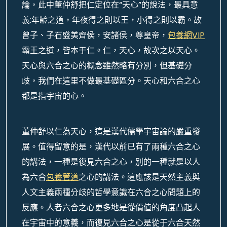
論，此中董仲舒把仁定位在“天心”的說法，最具意
義:年齡之道，年夜得之則以王，小得之則以霸。故
曾子、子石盛美齊侯，安諸侯，尊皇帝，
包養網VIP
霸王之道，皆本于仁。仁，天心，故次之以天心。
天心與六合之心的概念雖然略有分別，但基礎分
歧，我們在這里不做最基礎區分。天心和六合之心
都是指宇宙的心。
董仲舒以仁為天心，這是漢代儒學宇宙論的嚴重發
展。值得留意的是，漢代以前已有了兩種六合之心
的講法，一種是復見六合之心，別的一種就是以人
為六合
包養管道
之心的講法。這應該是天然主義與
人文主義兩種分歧的哲學意識在六合之心問題上的
反應。人者六合之心更多地是從價值的角度凸起人
在宇宙中的意義，而復見六合之心是從于六合天然