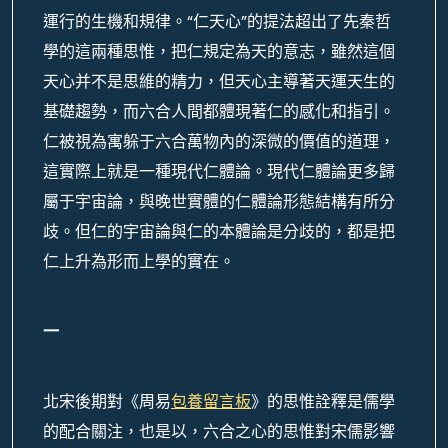
運行的生機和規律。“仁天心”的提法超出了先秦哲
學的這兩種思惟，把仁規定為天的意志，雖然這個
天心并不是思維的精力，但天心主導著天運天生的
基礎趨勢，而六合人間都體現著仁的感化和指引。
仁被視為寓躲于六合萬物內的深微的價值的道理，
這實際上就是一種現代仁體論。現代仁體論更多歸
屬于宇宙論，與晚世實體的仁體論形態結構有所分
歧。但仁的宇宙論與仁的本體論是分歧的，都是把
仁上升為形而上學的實在。
一
北宋後期對《周易
包養留言板
》的思惟詮釋是儒學
的配合關注，也是以，六合之心的思惟對宋儒影響