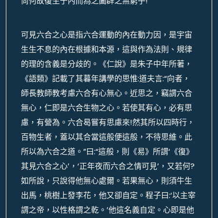
尚何故復生于內而為之闔辟之無窮乎!
可見六合之心是指六合運動的內在動力因，是宇宙
生生不息的內在根據和本源，這與作為法則、規律
的理的含義是分歧的。《仁說》是朱子中年所著，
《語類》記載了其暮年講學的思惟:道夫言:“向者，
師長教師教考慮六合有心無心。近思之，竊謂六合
無心，仁即是六合生物之心。若使其有心，必有思
慮，有營為。六合曷嘗有思慮來!然其所以四時行，
百物生者，蓋以其合當這般便這般，不待思維。此
所以為六合之道。”曰:“這般，則《易》所謂‘《復》
其見六合之心’，‘正年夜而六合之情可見’，又若何?
如所說，只說得他無心處爾。若果無心，則須牛生
出馬，桃樹上發李花，他又卻自定。程子曰:‘以主宰
謂之帝，以性格謂之乾。’他這名義自定。心即是他