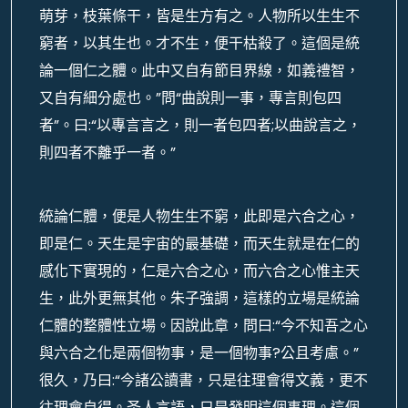
萌芽，枝葉條干，皆是生方有之。人物所以生生不
窮者，以其生也。才不生，便干枯殺了。這個是統
論一個仁之體。此中又自有節目界線，如義禮智，
又自有細分處也。”問“曲說則一事，專言則包四
者”。曰:“以專言言之，則一者包四者;以曲說言之，
則四者不離乎一者。”
統論仁體，便是人物生生不窮，此即是六合之心，
即是仁。天生是宇宙的最基礎，而天生就是在仁的
感化下實現的，仁是六合之心，而六合之心惟主天
生，此外更無其他。朱子強調，這樣的立場是統論
仁體的整體性立場。因說此章，問曰:“今不知吾之心
與六合之化是兩個物事，是一個物事?公且考慮。”
很久，乃曰:“今諸公讀書，只是往理會得文義，更不
往理會自得。圣人言語，只是發明這個事理。這個