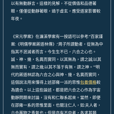
以有無動靜言。這樣的見解，不從價值和品德著
眼，僅僅從動靜著眼，過于虛玄，應受道家影響較
年夜。
《宋元學案》在濂溪學案有一按語可以參考:“百家謹
案:《明儒學案蔣道林傳》:‘周子所謂動者，從無為中
指其不泯滅者而言。今生生不已，六合之心也。
誠、神、幾，名異而實同。以其無為，謂之誠;以其
無而實有，謂之幾;以其不落于有無，謂之神。’”明
代的蔣道林認為六合之心與神、幾，名異而實同，
這個說法用來懂得上述邵雍一派的思惟
包養價格
較
為適合。以上這些論述，都是把六合之心作為宇宙
動靜問題來討論，沒有和仁聯系起來。當然，即便
在邵雍一系的思惟里面，也關注仁人，如:夫人者，
六合萬物之秀氣也。但是亦有不中者，各求其類