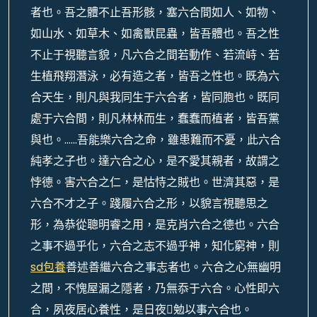
者也。吾之體不止吾形骸，塞六合間如人、如物、
如山水、如草木、如禽獸昆蟲，皆吾體也。吾之性
不止于視聽言貌，凡六合之間若動作、若流峙、若
生植飛翔潛泳，必有造之者，皆吾之性也。既為六
合天生，則凡與我同生于六合者，皆同胞也。既同
處于六合間，則凡林林而生，蠢蠢而植者，皆吾黨
與也。……吾能樂六合之命，雖患難而不憂，此六合
純孝之子也。達六合之心，是不愛其親者，故謂之
悖德。害六合之仁，是怙恃之賊也。世濟其惡，是
六合不才之子。踐履六合之形，以貌言視聽思之
形，為恭從聰明睿之用，是克肖六合之德也。六合
之事不過乎化，六合之志不過乎神，知化窮神，則
sd包養
善述善繼六合之事志者也。六合之心無幽明
之間，不愧屋漏之隱者，乃無忝于六合。心性即六
合，夙夜居心養性，是日夜勉以事六合也。