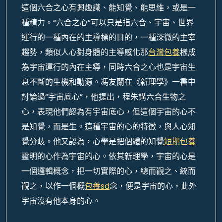
這個六合之心有興趣識、能知覺、能思維，或是一
種精力。“六合之心”可以只是指六合、宇宙、世界
運行的一種內在的主導標的目的，一種深微的主宰
趨勢，類似人心對身體的主導感化那
台灣包養
樣成
為宇宙運行的內在主導，同時六合之心也是宇宙生
息不斷的生機和動源。馮友蘭在《新理學》一書中
討論過“宇宙底心”，他提出，程朱講六合生物之
心，表現他們認為有宇宙底心，但這個宇宙的心不
是知覺，而是生。這種宇宙的心的特徵，與人心知
覺分歧。他又認為，心學是把個體的知覺
短期包養
靈明的心作為宇宙的心。依其新理學，宇宙的心是
一個邏輯概念，把一切實際的心，總而觀之、統而
觀之，以作一個概
包養sd
念，便是宇宙的心，此外
宇宙沒有他本身的心。