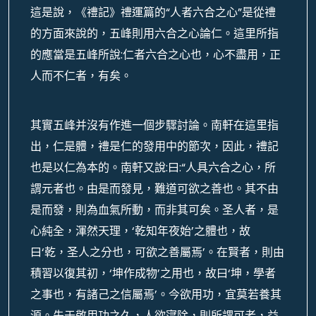
這是說，《禮記》禮運篇的“人者六合之心”是從禮
的方面來說的，五峰則用六合之心論仁。這里所指
的應當是五峰所說:仁者六合之心也，心不盡用，正
人而不仁者，有矣。
其實五峰并沒有作進一個步驟討論。南軒在這里指
出，仁是體，禮是仁的發用中的節次，因此，禮記
也是以仁為本的。南軒又說:曰:“人具六合之心，所
謂元者也。由是而發見，難道可欲之善也。其不由
是而發，則為血氣所動，而非其可矣。圣人者，是
心純全，渾然天理，‘乾知年夜始’之體也，故
曰‘乾，圣人之分也，可欲之善屬焉’。在賢者，則由
積習以復其初，‘坤作成物’之用也，故曰‘坤，學者
之事也，有諸己之信屬焉’。今欲用功，宜莫若養其
源。先于敬用功之久，人欲寖除，則所謂可者，益