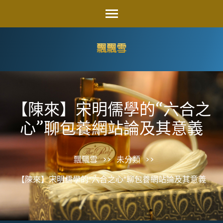
Skip
to
content
飄飄雪
(Press
Enter)
【陳來】宋明儒學的“六合之
心”聊包養網站論及其意義
飄飄雪
>>
未分類
>>
【陳來】宋明儒學的“六合之心”聊包養網站論及其意義