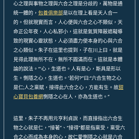
心之理與事物之理與六合之理是分歧的，萬物是通
統一體的，
包養俱樂部
是以在理上看是天人合一
的。但就現實而言，人心便與六合之心不類似，天
命正公年夜，人心私邪小，這就是氣質障蔽遮礙導
致的現實心靈狀態，人必須盡力使本身的心與六合
之心類似。朱子在這里也提到，子在川上曰，就是
見得此理無所不在，無所不圓滿而在。這就是本體
論的說法。“‘心，生道也。人有是心，斯具是形以
生。惻隱之心，生道也。’若何?”曰:“六合生物之心
是仁;人之稟賦，接得此六合之心，方能有生。故
甜
心寶貝包養網
惻隱之心在人，亦為生道也。”
這里，朱子不再用元亨利貞說，而直接指出六合生
物之心就是仁，“接著”、“接得”都是指稟受，稟受六
合之心而成為本身的心，故仁愛惻隱之心就是六合