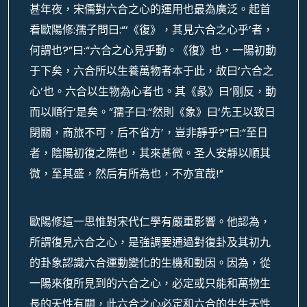
甚年夜，宋儒對六合之心的運用也最為廣泛。起首
看歐陽修:孺子問曰:“‘《復》，其見六合之心乎’者，
何謂也?”曰:“六合之心見乎動。《復》也，一陽初動
于下矣，六合所以生養萬物者本于此，故曰‘六合之
心’也。六合以生物為心者也。其《彖》曰‘剛反，動
而以順行’是矣。”孺子曰:“然則《象》曰‘先王以致日
閉關，商旅不可，后不省方’，豈非靜乎?”曰:“至日
者，陰陽初復之際也，其來甚微。圣人安靜以順其
微，至其盛，然后有所為也，不亦宜哉!”
歐陽修這一思惟對宋代仁學有嚴重影響。他認為，
所謂復見六合之心，是強調要通過對復卦及其初九
的卦象認識六合運動變化的生機和動因。因為，從
一陽來復所見到的六合之心，必定或只能和萬物生
長的天性有關，此六合之心必定和六合的生生天性