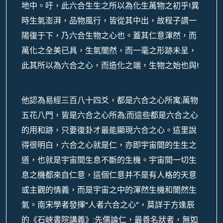
地中。吁，此六合生生之所以為化生萬物之初乎!異
時生氣澎湃，品物風行，皆從其中出，故程子謂一
陽復于下，乃六合生物之心也。蓋其仁意渾然，而
萬化之全美已具，生氣闇然，而一毫之形跡未呈，
此其所以為六合之心，而造化之端，生物之始也與!
他認為易經三百八十四爻，都是六合之心所寓;萬物
五花八門，皆是六合之心所為;而這些都是六合之心
的用和跡，只要復卦才最能顯現六合之心。這里說
得很明白，六合之心就是仁，亦即宇宙間的生生之
道，也就是宇宙間生息不斷的生機。宇宙間一切生
息之機都來自仁意，這個仁意并不是有人格的天意
或主觀的情義，而是宇宙之中的渾然生機和闇然生
氣。南宋學者發揮“人者六合之心”，莫詳于方逢辰
的《石峽書院講義》:先儒論仁，最善名狀者，無如