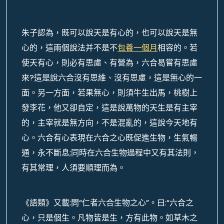
朱子認為，既可以說天是有心的，也可以說天是無
心的，這兩個說法并不是不
包養一個月
相容的。若
使天有心，則必有思慮、有營為，六合曷嘗有思慮
來?這是說六合沒有思維、沒有思慮，這是無心的一
面。另一方面，若果無心，則須牛生出馬，桃樹上
發李花，他又卻自定，這是說萬物的天生是有主宰
的，主宰就是無方向，不是混亂的，這說今天地有
心。六合有心表現在六合之心既促進生物，生氣暢
通，永不斷息;同時在六合生物過程中又有其法則，
有其常理，人須要順理而為。
《語類》又載:問“仁者六合生物之心”。曰:“六合之
心，只是個生。凡物皆是生，方有此物。如草木之