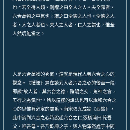
也。若全得人類，則謂之曰全人之人。夫全類者，
六合萬物之中氣也，謂之曰全德之人也。全德之人
者，人之人者也。夫人之人者，仁人之謂也，惟全
人然后能當之。
人是六合萬物的秀氣，這就是現代人者六合之心的
觀念。《禮運》篇在談到人者六合之心的後面一段
即說“故人者，其六合之德，陰陽之交，鬼神之會，
五行之秀氣也”。所以這樣的說法也可以說和六合之
心的思惟有必定的關系。南宋張九成論《西銘》，
此中談到六合之心時說起六合之仁:張橫浦曰:乾吾
父，坤吾母。吾乃乾坤之子，與人物渾然處于中間