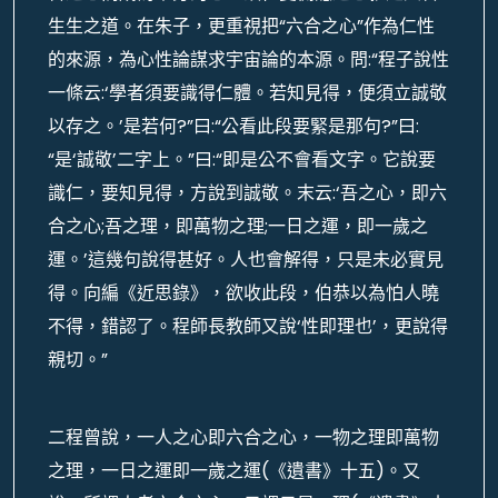
生生之道。在朱子，更重視把“六合之心”作為仁性
的來源，為心性論謀求宇宙論的本源。問:“程子說性
一條云:‘學者須要識得仁體。若知見得，便須立誠敬
以存之。’是若何?”曰:“公看此段要緊是那句?”曰:
“是‘誠敬’二字上。”曰:“即是公不會看文字。它說要
識仁，要知見得，方說到誠敬。末云:‘吾之心，即六
合之心;吾之理，即萬物之理;一日之運，即一歲之
運。’這幾句說得甚好。人也會解得，只是未必實見
得。向編《近思錄》，欲收此段，伯恭以為怕人曉
不得，錯認了。程師長教師又說‘性即理也’，更說得
親切。”
二程曾說，一人之心即六合之心，一物之理即萬物
之理，一日之運即一歲之運(《遺書》十五)。又