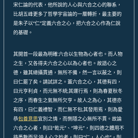
宋仁論的代表，他所說的人心與六合之心的聯系，
比胡五峰更多了哲學宇宙論的一層轉折，最主要的
是朱子以“仁”定義六合之心，把六合之心作為仁說
的基礎。
其開首一段最為明確:六合以生物為心者也。而人物
之生，又各得夫六合之心以為心者也。故語心之
德，雖其總攝貫通，無所不備，然一言以蔽之，則
曰仁罷了矣。請試詳之。蓋六合之心，其德有四，
曰元亨利貞，而元無不統;其運行焉，則為春夏秋冬
之序，而春生之氣無所欠亨。故人之為心，其德亦
有四，曰仁義禮智，而仁無不包;其發用焉，則為愛
恭
包養意思
宜別之情，而惻隱之心無所不貫。故論
六合之心者，則曰“乾元”、“坤元”，則四德之體用不
待悉數而足;論人心之妙者，則曰“仁，人心也”，則