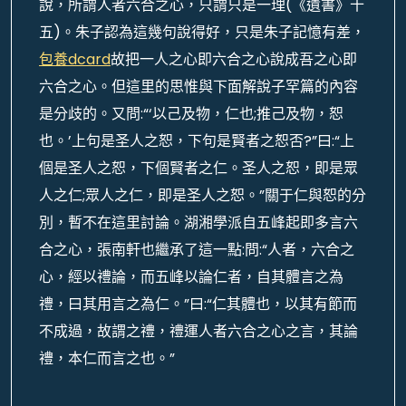
說，所謂人者六合之心，只謂只是一理(《遺書》十
五)。朱子認為這幾句說得好，只是朱子記憶有差，
包養dcard
故把一人之心即六合之心說成吾之心即
六合之心。但這里的思惟與下面解說子罕篇的內容
是分歧的。又問:“‘以己及物，仁也;推己及物，恕
也。’上句是圣人之恕，下句是賢者之恕否?”曰:“上
個是圣人之恕，下個賢者之仁。圣人之恕，即是眾
人之仁;眾人之仁，即是圣人之恕。”關于仁與恕的分
別，暫不在這里討論。湖湘學派自五峰起即多言六
合之心，張南軒也繼承了這一點:問:“人者，六合之
心，經以禮論，而五峰以論仁者，自其體言之為
禮，曰其用言之為仁。”曰:“仁其體也，以其有節而
不成過，故謂之禮，禮運人者六合之心之言，其論
禮，本仁而言之也。”