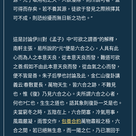
可得而存矣。若不養其源，徒欲于發見之際辨擇其
可不成，則恐紛擾而無日新之功也。”
這是討論伊川對《孟子》中“可欲之謂善”的解釋，
南軒主張，易所說的“元”便是六合之心，人具有此
心而為人之本意天良，從本意天良而發，難道可欲
之善;假如不由此本意天良而發，從血氣之心而發，
便不皆是善。朱子后學也討論及此，金仁山復卦講
義云:春敷夏長，萬物天生，皆六合之跡，不難見
也，惟《復》乃見六合之心。夫所謂六合之心者，
何也?仁也，生生之道也，語其象則復卦一爻是也。
夫當窮冬之時，五陰在上，六合閉塞，冷氣用事，
風霜嚴凝，雨雪交作，
包養合約
萬物肅殺之極，六
合之間，若已絕無生息，而一陽之仁，乃已潛回于