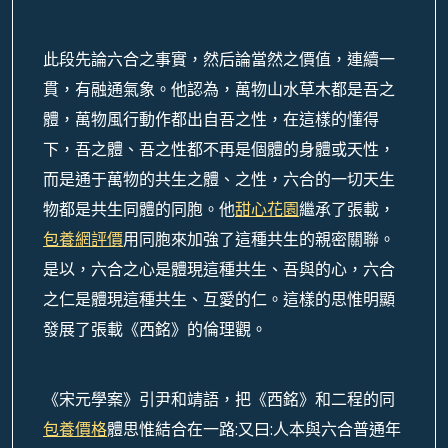
此段先論六合之事實，然后論當然之價值，連續一
貫，有融通氣象。他認為，萬物山水草木都是吾之
體，萬物風行動作都出自吾之性，在這樣的懂得
下，吾之體、吾之性都不再是個體的身體或天性，
而是通于萬物的共生之體、之性，六合的一切天生
物都是共生同體的同胞。他
甜心花園
繼承了張載，
包養網評價
用同胞來加強了這種共生的親密關聯。
是以，六合之心是體現這種共生、吾與的心，六合
之仁是體現這種共生、互愛的仁。這樣的思惟明顯
發展了張載《西銘》的倫理觀。
《宋元學案》引尹和靖語，把《西銘》和二程的同
包養價格
體思惟結合在一路:又曰:人本與六合普通年