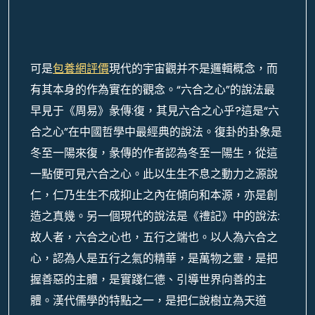
可是
包養網評價
現代的宇宙觀并不是邏輯概念，而
有其本身的作為實在的觀念。“六合之心”的說法最
早見于《周易》彖傳:復，其見六合之心乎?這是“六
合之心”在中國哲學中最經典的說法。復卦的卦象是
冬至一陽來復，彖傳的作者認為冬至一陽生，從這
一點便可見六合之心。此以生生不息之動力之源說
仁，仁乃生生不成抑止之內在傾向和本源，亦是創
造之真幾。另一個現代的說法是《禮記》中的說法:
故人者，六合之心也，五行之端也。以人為六合之
心，認為人是五行之氣的精華，是萬物之靈，是把
握善惡的主體，是實踐仁德、引導世界向善的主
體。漢代儒學的特點之一，是把仁說樹立為天道