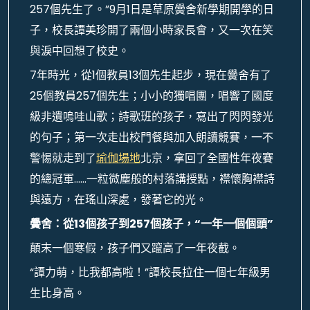
257個先生了。”9月1日是草原黌舍新學期開學的日
子，校長譚美珍開了兩個小時家長會，又一次在笑
與淚中回想了校史。
7年時光，從1個教員13個先生起步，現在黌舍有了
25個教員257個先生；小小的獨唱團，唱響了國度
級非遺嗚哇山歌；詩歌班的孩子，寫出了閃閃發光
的句子；第一次走出校門餐與加入朗讀競賽，一不
警惕就走到了
瑜伽場地
北京，拿回了全國性年夜賽
的總冠軍……一粒微塵般的村落講授點，襟懷胸襟詩
與遠方，在瑤山深處，發著它的光。
黌舍：從13個孩子到257個孩子，“一年一個個頭”
顛末一個寒假，孩子們又躥高了一年夜截。
“譚力萌，比我都高啦！”譚校長拉住一個七年級男
生比身高。