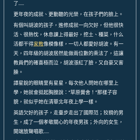
了……
更年夜的成就、更動聽的光榮，在孩子們的臉上。
有個叫胡波的孩子，進修成就一向欠好，但他很快
活、很熱忱，休息課上得最好，挖土、種菜，什么
活都干得
家教
像模像樣，一切人都愛好胡波。有一
天，四年級的胡波居然能做兩位數的乘法了，這讓
教員們的確喜極而泣，胡波漲紅了臉，又自豪又害
臊。
譚星銳的眼睛里有星星，每次他人問她在哪里上
學，她就會挺起胸膛說：“草原黌舍！”那樣子容
貌，就似乎她在清華北年夜上學一樣。
英語欠好的孩子，走臺步走出了國際范；狡猾的男
生，成了一個孝敬關心的年夜男孩；外向的女生，
開端放聲唱歌……