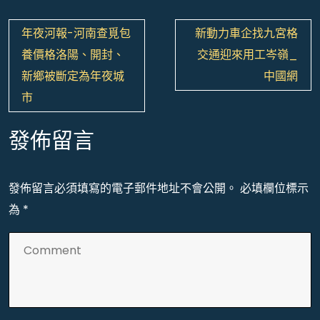
文
年夜河報-河南查覓包
新動力車企找九宮格
章
養價格洛陽、開封、
交通迎來用工岑嶺_
導
新鄉被斷定為年夜城
中國網
覽
市
發佈留言
發佈留言必須填寫的電子郵件地址不會公開。
必填欄位標示
為
*