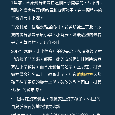
7年前，草原黌舍也是在這個日子開學的，只不外，
那時的黌舍只要1個教員和13個孩子，在一間租來的
平易近房里上課。
草原村是一個瑤漢雜居的村，譚美珍誕生于此，啟
蒙的黌舍就是草原小學，小時辰，她最激烈的愿看
是分開草原村、走出年夜山。
2017年寒假，走出往多年的譚美珍，卻決議為了村
里的孩子們回來。那時，她的成分仍是隆回縣城西
方紅小學教員，而草原黌舍的名字，呈現在了打算
撤并黌舍的名單上，教員走了，年夜
瑜伽教室
大都
孩子往了更遠的黌舍上學，破敗的教室門口，掛著
“危房”的警示牌。
“一個村莊沒有黌舍，就像家里沒了孩子。”村里的
白叟淚眼婆娑地跟譚美珍說。