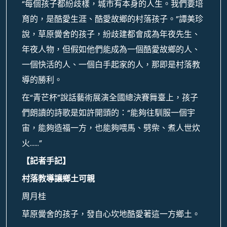
“每個孩子都紛歧樣，城市有本身的人生。我們要培
育的，是酷愛生涯、酷愛故鄉的村落孩子。”譚美珍
說，草原黌舍的孩子，紛歧建都會成為年夜先生、
年夜人物，但假如他們能成為一個酷愛故鄉的人、
一個快活的人、一個白手起家的人，那即是村落教
導的勝利。
在“青芒杯”說話藝術展演全國總決賽舞臺上，孩子
們朗讀的詩歌是如許開頭的：“能夠往馴服一個宇
宙，能夠造福一方，也能夠喂馬、劈柴、煮人世炊
火……”
【記者手記】
村落教導讓鄉土可親
周月桂
草原黌舍的孩子，發自心坎地酷愛著這一方鄉土。