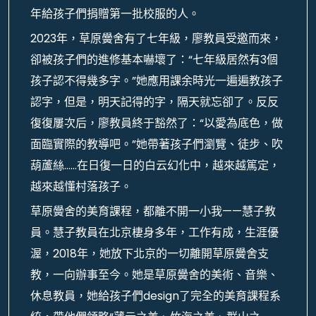
年給孩子們捐贈第一批校服的人。
2023年，草原黌舍有了七年級，廖教員受邀而來，
卻被孩子們的進修基本嚇壞了：“七年級居然有3個
孩子認不得幾多字。”她應用課余時光一遍遍教孩子
認字，但是，明天記得的字，隔天就忘卻了。反反
復復屢次后，廖教員終于豁然了：“以愛為底色，做
面臨實際的教導吧。”她帶著孩子們瀏覽、徒步、吹
葫蘆絲……在日復一日的白云幻化中，越來越篤定，
越來越懂村落孩子。
草原黌舍的美育課程，都離不開一小我——慧子教
員。慧子教員在北京棲身多年，工作有成，生涯優
渥，2018年，她放下北京的一切離開草原黌舍支
教，一向辦事至今。她是草原黌舍的美術、音樂、
休息教員，她給孩子們design了完全的美育課程系