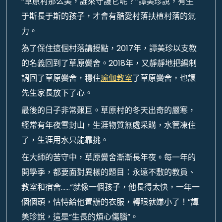
“草原村那么美，誰來守護它呢？”譚美珍說，有生
于斯長于斯的孩子，才會有酷愛村落扶植村落的氣
力。
為了保住這個村落講授點，2017年，譚美珍以支教
的名義回到了草原黌舍。2018年，又靜靜地把編制
調回了草原黌舍，穩住
瑜伽教室
了草原黌舍，也讓
先生家長放下了心。
最後的日子非常艱巨。草原村的冬天出奇的嚴寒，
經常有年夜雪封山，生涯物質無處采購，水管凍住
了，生涯用水只能靠挑。
在大師的苦守中，草原黌舍漸漸長年夜。每一年的
開學季，都要面對異樣的題目：永遠不敷的教員、
教室和宿舍……“就像一個孩子，他長得太快，一年一
個個頭，怙恃給他置辦的衣服，轉眼就嫌小了！”譚
美珍說，這是“生長的煩心傷腦”。