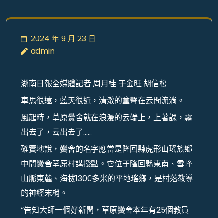
2024 年 9 月 23 日
admin
湖南日報全媒體記者 周月桂 于金旺 胡信松
車馬很遠，藍天很近，清澈的童聲在云間流淌。
風起時，草原黌舍就在浪漫的云端上，上著課，霧
出去了，云出去了……
確實地說，黌舍的名字應當是隆回縣虎形山瑤族鄉
中間黌舍草原村講授點。它位于隆回縣東南、雪峰
山脈東麓、海拔1300多米的平地瑤鄉，是村落教導
的神經末梢。
“告知大師一個好新聞，草原黌舍本年有25個教員