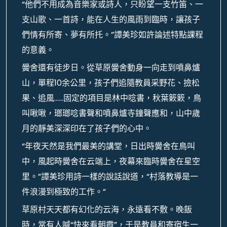
“他們不用成為音樂家或詩人，只盼望一支竹笛、一
支山歌、一首詩，能在人生的風雨到臨時，讓孩子
們情有所寄、夢有所托。”譚美珍如許論述特點課程
的意義。
黌舍還有徒步日。從草原黌舍動身一向走到噴鼻爐
山，單程10余公里，孩子們追隨教員采野花、撿松
果、追風……固定的項目是林中唸書，秋葉簌簌，鳥
叫啾啾，瑯瑯唸書聲和噴鼻爐寺鐘聲應和，山中歲
月的靜美深深印在了孩子們的心中。
“年夜天然是我們最美的講堂，日出時黌舍在鳥叫
中，風起時黌舍在云端上，夜幕來臨時黌舍在星空
里。”譚美珍用詩一樣的說話說道，“村落教導是一
件浪漫到極致的工作。”
草原村天天都有幻化的云海，永遠看不敷。晚飯
時，常有人喊“快來看朝霞”，于是教員和寄宿生一