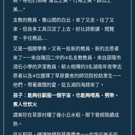
統，帶他們領略“薄云之美、竹海之美、群山之
美……”
支教的教員，像山間的白云，來了又走，往了又
來，但良多工具沉淀了上去，好比詩歌課、閱覽
室、手任務品……
又是一個開學季。又有一批新的教員、新的志愿者
來了——來自隆回二中的4名支教教員，來自邵陽市
滑石小學的尹潔教員，薪火相傳的3名湖南年夜學志
愿者以及4位選擇了草原黌舍的師范院校結業生——
他們，帶著廣闊的愛，從五湖四海趕來了。
孩子：能夠往馴服一個宇宙，也能夠喂馬、劈柴、
煮人世炊火
譚美珍在草原村種了幾小丘水稻，眼下曾經陸續成
熟。
這片稻田，總讓她想到草原黌舍——也許它後天前