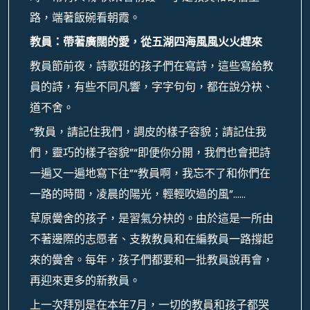
路，端著飯碗看朝霞。
教員：帶著廣闊的愛，從五湖四海風風火火趕來
教員節前夜，詩歌班的孩子們在寫詩，這些寫給教
員的詩，有些不同凡響，字字句句，都在說分袂、
道不舍。
“教員，請記住我們，調皮的樣子容貌；請記住我
們，靈巧的樣子容貌”“即便你分開，我們也會把詩
一遍又一遍地寫下往”“教員啊，我忘不了和你們在
一路的時間，凌晨的陽光，輕輕吹過的風”……
草原黌舍的孩子，是習氣分袂的。由於這是一所由
不著邊際的志愿者、支教教員和在編教員一路撐起
來的黌舍。每年，孩子們都要和一批教員說再會，
再迎來更多的新教員。
上一次拜別是在本年7月，一切的教員和孩子都哭