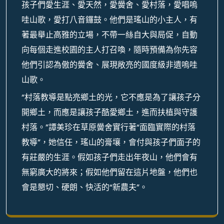
孩子們愛生涯、愛天然，愛黌舍、愛村落，愛唱嗚
哇山歌，愛打八音鑼鼓。他們是瑤山的小主人，有
著最舉止高雅的立場，不帶一絲自大與局促，自動
向每個走進校園的主人打召喚，隨時預備為你先容
他們引認為傲的黌舍、展現敞亮的國度級非遺嗚哇
山歌。
“村落教導是點亮鄉土的光，它不應是為了讓孩子分
開鄉土，而應是讓孩子酷愛鄉土，進而扶植與守護
村落。”譚美珍在草原黌舍實行著“面臨實際的村落
教導”，她信任，瑤山的膏壤，會付與孩子們面子的
有莊嚴的生涯。假如孩子們走出年夜山，他們會有
無窮廣大的將來；假如他們留在這片地盤，他們也
會是懇切、硬朗、快活的“新農夫”。