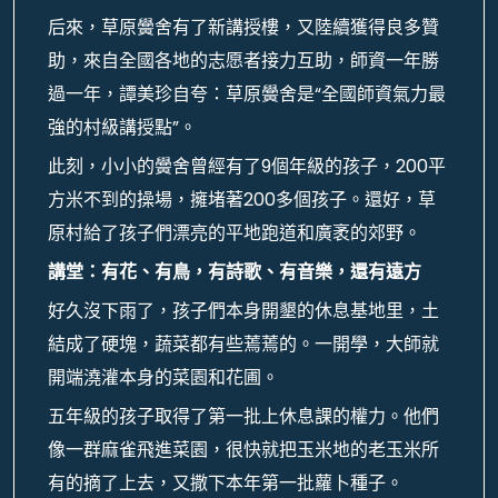
后來，草原黌舍有了新講授樓，又陸續獲得良多贊
助，來自全國各地的志愿者接力互助，師資一年勝
過一年，譚美珍自夸：草原黌舍是“全國師資氣力最
強的村級講授點”。
此刻，小小的黌舍曾經有了9個年級的孩子，200平
方米不到的操場，擁堵著200多個孩子。還好，草
原村給了孩子們漂亮的平地跑道和廣袤的郊野。
講堂：有花、有鳥，有詩歌、有音樂，還有遠方
好久沒下雨了，孩子們本身開墾的休息基地里，土
結成了硬塊，蔬菜都有些蔫蔫的。一開學，大師就
開端澆灌本身的菜園和花圃。
五年級的孩子取得了第一批上休息課的權力。他們
像一群麻雀飛進菜園，很快就把玉米地的老玉米所
有的摘了上去，又撒下本年第一批蘿卜種子。