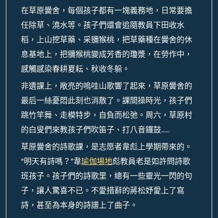
在草原黌舍，每個孩子都有一塊義務地，日常要擔
任除草、澆水等。孩子們還會追隨教員下田收水
稻，上山挖草藥、采獼猴桃，把草藥種在黌舍的休
息基地上，把獼猴桃變成芳香的瓊漿，在勞作中，
感觸感染春耕夏耘、秋收冬躲。
非遺課上，敞亮的嗚哇山歌響了起來，草原黌舍的
最后一絲憂悶此刻也消散了。課間操時光，孩子們
跳竹竿舞、走模特步，自負而松弛。周六，草原村
的白叟們來教孩子們吹笛子、打八音鑼鼓……
草原黌舍的詩歌課，是志愿者韋彪上學期帶來的。
“明天有詩嗎？”韋
瑜伽場地
彪教員老是如許問詩歌
班孩子。孩子們的詩歌里，總有一些靈光一閃的句
子，讓人驚喜不已。不愛措辭的蔣松妤愛上了寫
詩，甚至為本身的詩譜上了曲子。