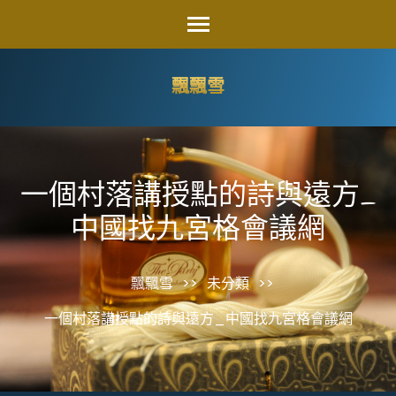
Skip
to
content
飄飄雪
(Press
Enter)
一個村落講授點的詩與遠方_
中國找九宮格會議網
飄飄雪
>>
未分類
>>
一個村落講授點的詩與遠方_中國找九宮格會議網