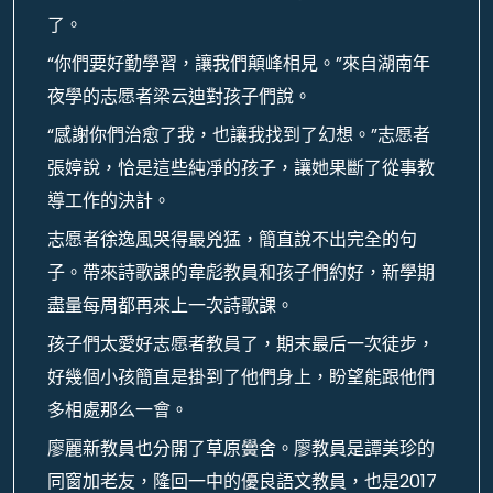
了。
“你們要好勤學習，讓我們顛峰相見。”來自湖南年
夜學的志愿者梁云迪對孩子們說。
“感謝你們治愈了我，也讓我找到了幻想。”志愿者
張婷說，恰是這些純凈的孩子，讓她果斷了從事教
導工作的決計。
志愿者徐逸風哭得最兇猛，簡直說不出完全的句
子。帶來詩歌課的韋彪教員和孩子們約好，新學期
盡量每周都再來上一次詩歌課。
孩子們太愛好志愿者教員了，期末最后一次徒步，
好幾個小孩簡直是掛到了他們身上，盼望能跟他們
多相處那么一會。
廖麗新教員也分開了草原黌舍。廖教員是譚美珍的
同窗加老友，隆回一中的優良語文教員，也是2017