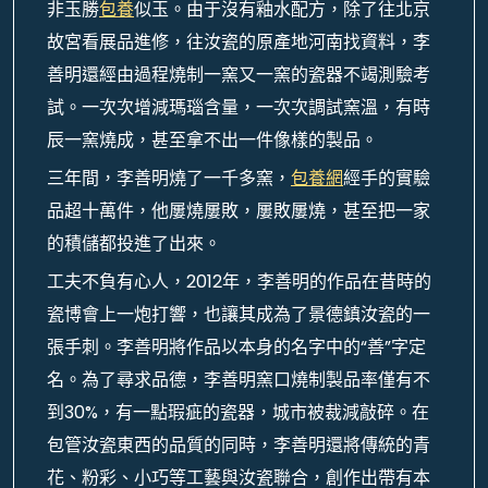
非玉勝
包養
似玉。由于沒有釉水配方，除了往北京
故宮看展品進修，往汝瓷的原產地河南找資料，李
善明還經由過程燒制一窯又一窯的瓷器不竭測驗考
試。一次次增減瑪瑙含量，一次次調試窯溫，有時
辰一窯燒成，甚至拿不出一件像樣的製品。
三年間，李善明燒了一千多窯，
包養網
經手的實驗
品超十萬件，他屢燒屢敗，屢敗屢燒，甚至把一家
的積儲都投進了出來。
工夫不負有心人，2012年，李善明的作品在昔時的
瓷博會上一炮打響，也讓其成為了景德鎮汝瓷的一
張手刺。李善明將作品以本身的名字中的“善”字定
名。為了尋求品德，李善明窯口燒制製品率僅有不
到30%，有一點瑕疵的瓷器，城市被裁減敲碎。在
包管汝瓷東西的品質的同時，李善明還將傳統的青
花、粉彩、小巧等工藝與汝瓷聯合，創作出帶有本