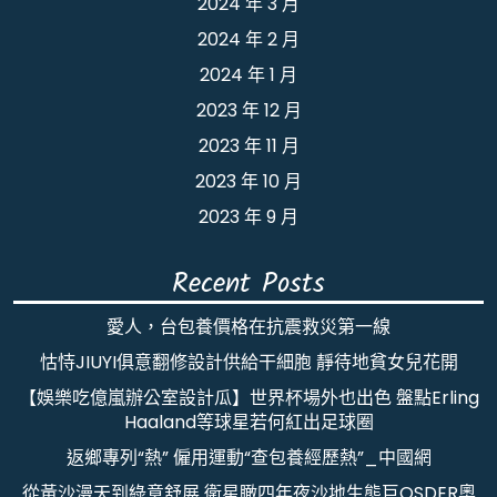
2024 年 3 月
2024 年 2 月
2024 年 1 月
2023 年 12 月
2023 年 11 月
2023 年 10 月
2023 年 9 月
Recent Posts
愛人，台包養價格在抗震救災第一線
怙恃JIUYI俱意翻修設計供給干細胞 靜待地貧女兒花開
【娛樂吃億嵐辦公室設計瓜】世界杯場外也出色 盤點Erling
Haaland等球星若何紅出足球圈
返鄉專列“熱” 僱用運動“查包養經歷熱”_中國網
從黃沙漫天到綠意舒展 衛星瞰四年夜沙地生態巨OSDER奧