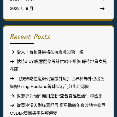
2023 年 9 月
Recent Posts
愛人，台包養價格在抗震救災第一線
怙恃JIUYI俱意翻修設計供給干細胞 靜待地貧女兒
花開
【娛樂吃億嵐辦公室設計瓜】世界杯場外也出色
盤點Erling Haaland等球星若何紅出足球圈
返鄉專列“熱” 僱用運動“查包養經歷熱”_中國網
從黃沙漫天到綠意舒展 衛星瞰四年夜沙地生態巨
OSDER奧斯德零件報價變