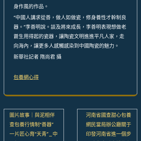
身作風的作品。
“中國人講求從善，做人如做瓷，修身養性才幹制良
器。”李善明說。談及將來成長，李善明表現想做老
蒼生用得起的瓷器，讓陶瓷文明進進平凡人家，走
向海內，讓更多人感觸感染到中國陶瓷的魅力。
新華社記者 隋尚君 攝
包養網心得
文
圖片故事｜與泥相伴
河南省國查甜心包養
章
查包養行情制“善器”
網民當局辦公廳關于
導
一片匠心育“天青”_中
印發河南省進一個步