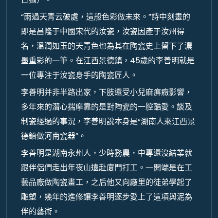
“雨過天青云破處，這般色彩做未來。”詩中刻畫的
即是昌隆于中國宋代的汝瓷，汝瓷因產于汝州得
名，溫潤如玉的天青色也為其在陶瓷史上留下了濃
墨重彩的一筆。在江西景德鎮，45歲的李善明就是
一位專注于汝瓷身手的陶瓷匠人。
李善明并非半路出家，下肢還受小兒麻痹癥影響，
多年來的潛心揣摩靠的是對陶瓷的一腔酷愛。談及
制瓷經過的事況，李善明說本身是“湖南人來江西景
德鎮做河南瓷器”。
李善明是湖南永州人，少時務農，中專還沒結業就
跟伴侶們走出年夜山遠赴廈門打工。一開端是在工
藝品廠做陶瓷畫工，之后他又向廠里的徒弟學起了
雕塑，幾年的進修讓李善明逐步愛上了這項與泥為
伴的藝術。