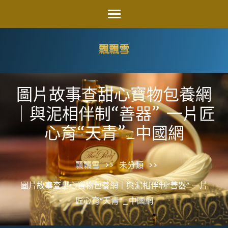
Skip
to
content
飄飄雪
(Press
Enter)
圖片故事查甜心寶物包養網
｜與泥相伴制“善器” 一片匠
心育“天青”_中國網
飄飄雪
>>
未分類
>>
圖片故事查甜心寶物包養網｜與泥相伴制“善器” 一片
匠心育“天青”_中國網