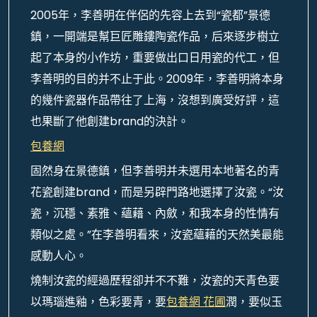
2005年，李善明在伴侶的先容上去到“瓷都”景德
鎮，一開端是幫巨匠雕鏤陶瓷作品，后來逐步樹立
起了本身的小作坊，重要做出口日用瓷的代工，但
李善明的目的并不止于此。2009年，李善明將本身
的幾件瓷器作品帶往了上海，沒想到廣受好評，這
也果斷了他創建brand的決計。
包養網
固然身在景德鎮，但李善明并未選用本地著名的青
花瓷創建brand，而是另辟門路地選擇了汝瓷。“汝
瓷，沉穩、素雅、蘊藉、內斂，和我本身的性情有
類似之處。”在李善明看來，汝瓷蘊藉的天然美最能
感動人心。
燒制汝瓷的經過歷程卻并不不難，汝瓷的天青色要
以瑪瑙進釉，色彩要青，要
包養網 花圃
潤，要似玉