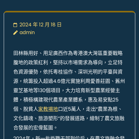
2024 年 12 月 18 日
admin
田林縣用好、用足廣西作為粵港澳大灣區重要戰略
腹地的政策紅利，堅持以市場需求為導向，立足特
色資源優勢，依托粵桂協作、深圳光明的平臺與資
源，統籌投入超過4.6億元實施利周愛善莊園、舊州
靈芝基地等130個項目，大力培育新型農業經營主
體，積極構建現代農業產業體系，惠及易安點25
個、脫貧人
家教場地
口近5萬人，走出“農業為根、
文化鑄魂、旅游塑形”的發展道路，繪制了農文旅融
合發展的宏偉藍圖。
2024年，新一批掛職干部到位后，在農文旅融合發