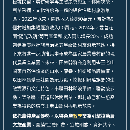
秘境民宿、農耕研學等生態康養旅游、休閑娛樂、
農業采摘、文化傳承為一體的綜合性鄉村旅游景
區。2022年以來，園區收入達850萬元，累計為9
個村增加集體經濟收入110萬元。2024年，愛善莊
園“陽光玫瑰”葡萄產量和收入同比增長20%，成功
創建為廣西壯族自治區五星級鄉村旅游示范區，接
下來將進一步助推其申報成為國家農業農村部的現
代農業產業園。未來，田林縣將充分利用岑王老山
國家自然保護區的山水、康養、科研和品牌價值，
以田林縣愛善莊園為示范點，挖掘利周瑤族鄉的生
態資源和文化特色，串聯田林縣浪平鎮，聯動凌云
縣、樂業縣，打造以休閑農業、鄉村旅游和生態產
業為特色的環岑王老山鄉村振興示范帶。
依托農特產品優勢，以特色產
教學
業為引擎拉動農
文旅產業。
圍繞“宜農則農、宜旅則旅、資源共享、