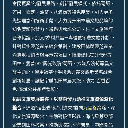
富民振興”的發展思路，創新發展模式，依托葡萄、
芒果、靈芝、油茶、八渡筍等特色產業，引入更多
先進理念和技術手段，大力提升田林農文旅品牌的
知名度和影響力。通過與騰訊公司、村上文旅簽訂
合作協議，加入“為村共富—粵桂數字農文旅計劃”，
針對舊州靈芝產業綜合策劃，建設田林縣靈芝產業
消費幫扶銷售與展示館項目，持續優化提升“芝”愈
田林、愛善18°“陽光玫瑰”葡萄、六隆八渡筍等農文
旅主題IP，運用數字化手段助力農文旅新業態融合
創新發展，讓數字賦能田林農文旅，助力“百香百
色”區域公共品牌發展。
拓展文旅發展路徑，以雙向發力助推文旅資源深化
整合。
通過“走出去”與“引進來”雙向
九宮格
策略，深
化文旅資源整合。主動對接深彤鑫、海吉星等東部
企業到田林考察，推動與騰訊、海吉星、中國食品