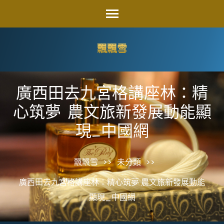
Skip
to
content
飄飄雪
(Press
Enter)
廣西田去九宮格講座林：精
心筑夢 農文旅新發展動能顯
現_中國網
飄飄雪
>>
未分類
>>
廣西田去九宮格講座林：精心筑夢 農文旅新發展動能
顯現_中國網