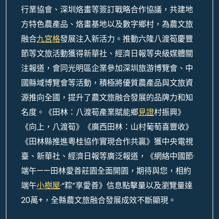
行業協會、深圳烙畫等簽訂戰略合作協議，共建地
方特色農產品、烙畫基地以及數字鄉村，為農文旅
融合
九宮格
發展注入新活力。推動六隆八渡筍慶豐
節等文旅活動獲得新華社、經濟日報等央級媒體關
注報道，會同光明區企業參加深圳旅游博覽會、中
國縣域博覽會等活動，積極將優質農產品與文旅資
源推向全國，提升了農文旅融合發展的品牌力和知
名度。《田林：八渡筍產業賦能鄉
見證
村振興》
《向上，八渡筍》《廣西田林：山村葡萄喜豐收》
《田林縣推進粵桂協作實現合作共贏》獲中央電視
臺、新華社、經濟日報等廣泛報道，《網絡中國節·
端午——田林愛善莊園全面開園，期待與您，相約
端午
小樹屋
·“粽”享愛善》信息點擊量以及瀏覽量達
20萬+，全縣農文旅融合發展成效不斷顯現。