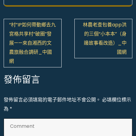
文
“村”IP如何帶動鄉去九
林農老查包養app洪
章
宮格共享村“破圈”發
的三個“小本本”（身
導
展——來自湘西的文
邊故事看改造）_中
覽
農旅融合調研_中國
國網
網
發佈留言
發佈留言必須填寫的電子郵件地址不會公開。
必填欄位標示
為
*