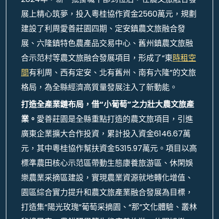
展上精心筑夢，投入粵桂協作資金2560萬元，規劃
建設了利周愛善莊園四期、定安鎮農文旅融合發
展、六隆鎮特色農產品交易中心、舊州鎮農文旅融
合示范村等農文旅融合發展項目，形成了“東
時租空
間
有利周、西有定安、北有舊州、南有六隆”的文旅
格局，為全縣經濟高質量發展注入了新動能。
打造全產業鏈布局，借“小葡萄”之力壯大農文旅產
業。
愛善莊園是全縣重點打造的農文旅項目，引進
廣東企業擴大合作投資，累計投入資金6146.67萬
元，其中粵桂協作幫扶資金5315.97萬元。項目以高
標準農田核心示范區帶動生態康養旅游區、休閑娛
樂農業采摘區建設，實現農業資源就地轉化增值、
園區綜合實力提升和農文旅產業融合發展為目標，
打造集“陽光玫瑰”葡萄采摘園、“那”文化體驗、叢林