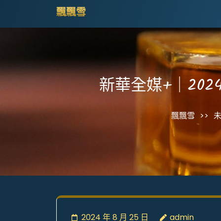
Skip
飄飄雪
to
content
(Press
Enter)
新華全媒+｜20
飄飄雪
>>
2024 年 8 月 25 日
admin