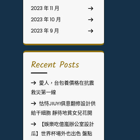
2023 年 11 月
2023 年 10 月
2023 年 9 月
Recent Posts
愛人，台包養價格在抗震
救災第一線
怙恃JIUYI俱意翻修設計供
給干細胞 靜待地貧女兒花開
【娛樂吃億嵐辦公室設計
瓜】世界杯場外也出色 盤點