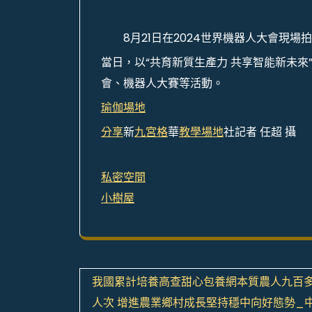
8月21日在2024世界機器人大會現場
當日，以“共育新質生產力 共享智能新未來
會、機器人大賽等活動。
瑜伽場地
分享
新
九宮格
華
教學場地
社記者 任超 攝
私密空間
小樹屋
文
我國累計培養高查甜心包養網本質農人九百
章
人次 增進農業鄉村成長堅持穩中向好態勢_