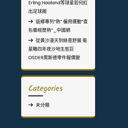
Erling Haaland等球星若何紅
出足球圈
返鄉專列“熱” 僱用運動“查
包養經歷熱”_中國網
從黃沙漫天到綠意舒展 衛
星瞰四年夜沙地生態巨
OSDER奧斯德零件報價變
Categories
未分類