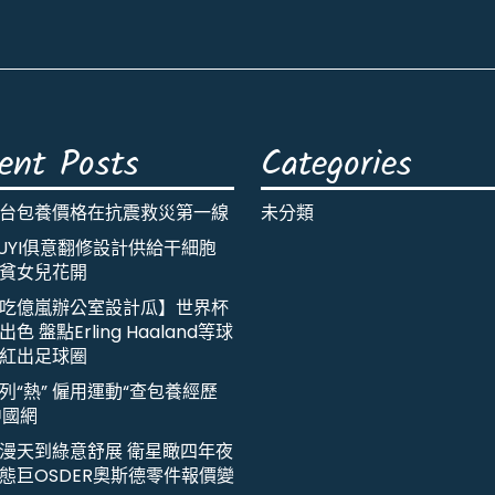
ent Posts
Categories
台包養價格在抗震救災第一線
未分類
IUYI俱意翻修設計供給干細胞
貧女兒花開
吃億嵐辦公室設計瓜】世界杯
色 盤點Erling Haaland等球
紅出足球圈
列“熱” 僱用運動“查包養經歷
中國網
漫天到綠意舒展 衛星瞰四年夜
態巨OSDER奧斯德零件報價變