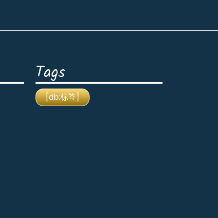
Tags
[db:标签]