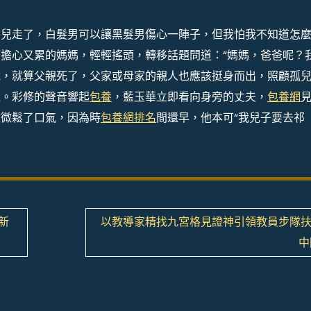
女兒走了，白髮男可以讓黑髮男傷心一陣子，但我怕我不知道怎
擔心又累的媽媽，輕輕搖頭，轉移話題問道：“媽媽，爸爸呢？
說，就算父親死了，父家或母家的親人也應該挺身而出，照顧孤
過。彩修的聲音響起
包養
，藍玉華立即看向身旁的丈夫，
包養網
微微鬆了口氣，因為時
包養網排名
間還早，他本可“我兒子要去祁
新
以教導家精找九宮格見證神引領教員步隊扶
中