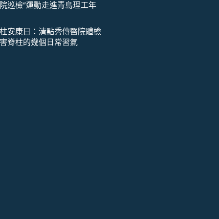
院巡檢”運動走進青島理工年
柱安康日：清點秀傳醫院體檢
害脊柱的幾個日常習氣