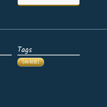
Tags
[db:标签]