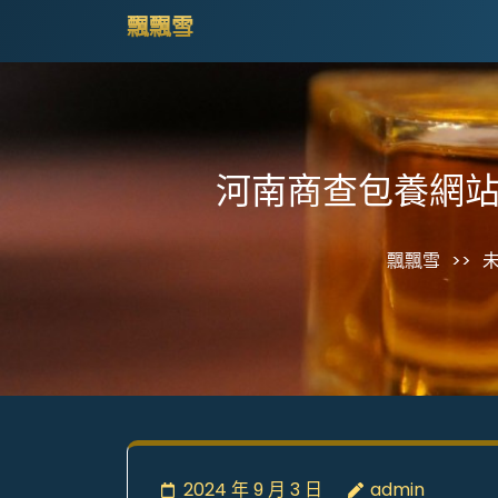
Skip
飄飄雪
to
content
(Press
Enter)
河南商查包養網站
飄飄雪
>>
2024 年 9 月 3 日
admin