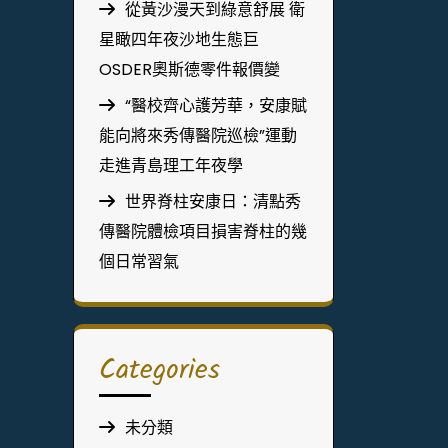
從黃沙漫天到綠意舒展 衛
星瞰四年夜沙地生態巨
OSDER奧斯德零件報價變
“醫校齊心護芳華，安康賦
能向將來秀傳醫院巡檢”運動
走進青島理工年夜學
世界脊柱安康日：清點秀
傳醫院體檢項目損害脊柱的幾
個日常習氣
Categories
未分類