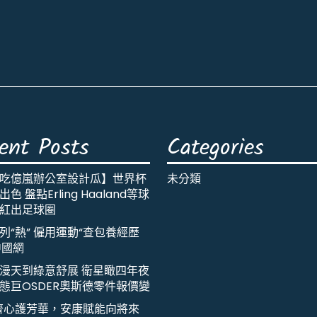
ent Posts
Categories
吃億嵐辦公室設計瓜】世界杯
未分類
色 盤點Erling Haaland等球
紅出足球圈
列“熱” 僱用運動“查包養經歷
中國網
漫天到綠意舒展 衛星瞰四年夜
態巨OSDER奧斯德零件報價變
齊心護芳華，安康賦能向將來