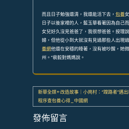
而且日子勉強還清，我還能活下去，
包養
日子以後家裡的人，藍玉華看著因為自己而
女兒好久沒見爸爸了，我很想爸爸。按理
婦，但他從小到大就沒有見過那些人出現
養網
他還在安穩的睡著，沒有被吵醒，她
州。”裴毅對媽媽說。
文
新華全媒+·改造故事｜小崗村：“蹚路者”邁出
章
程序查包養心得_中國網
導
發佈留言
覽