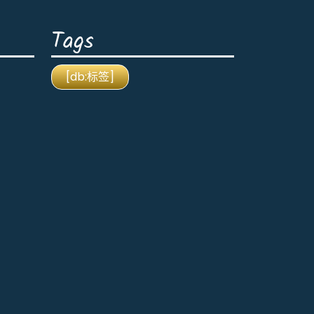
Tags
[db:标签]