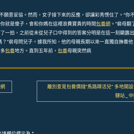
也不願意妥協。然而，女子接下來的反應，卻讓彩秀愣住了。“你
，你就是傻子，會和你媽在這裡浪費寶貴的時間
包養網
。”裴母翻
漏了一拍，之前從未從兒子口中得到的答案分明是在這一刻顯露
嗎？”裴母問兒子。據我所知，他的母親長期以來一直獨自撫養他
很多
包養
地方。直到五年前，
包養
母親突然病
國網
離別查覓包養價錢“馬路蹲活兒” 多地開
驛站_中
必填欄位標示為
*