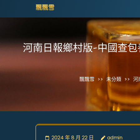
Skip
飄飄雪
to
content
(Press
Enter)
河南日報鄉村版-中國查
飄飄雪
>>
未分類
>>
河
2024 年 8 月 22 日
admin