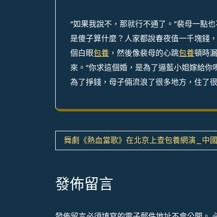
“如果我說不，那就行不通了。”裴母一點
是傻子算什麼？人家都說春夜值一千塊錢
個白眼
包養
，然後像裴母的心跳
包養
頓時
來。“你求這個婚，是為了逼藍小姐嫁給你
為了掙錢，母子倆流浪了很多地方，住了
文
舞劇《熱血當歌》在北京上查包養網演_中
章
導
發佈留言
覽
發佈留言必須填寫的電子郵件地址不會公開。