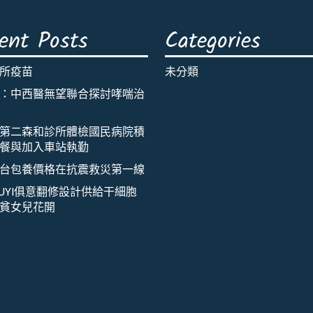
ent Posts
Categories
所疫苗
未分類
：中西醫無望聯合探討哮喘治
第二森和診所體檢國民病院積
餐與加入車站執勤
台包養價格在抗震救災第一線
IUYI俱意翻修設計供給干細胞
貧女兒花開