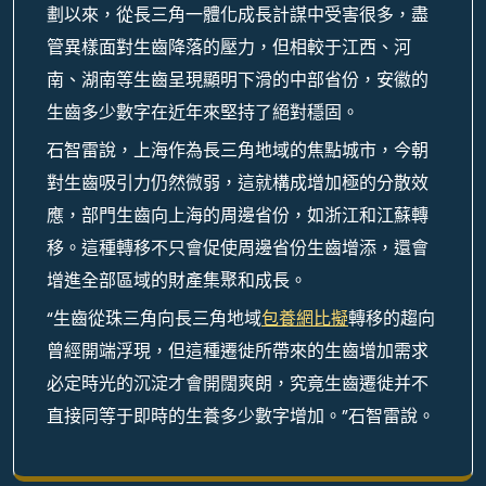
劃以來，從長三角一體化成長計謀中受害很多，盡
管異樣面對生齒降落的壓力，但相較于江西、河
南、湖南等生齒呈現顯明下滑的中部省份，安徽的
生齒多少數字在近年來堅持了絕對穩固。
石智雷說，上海作為長三角地域的焦點城市，今朝
對生齒吸引力仍然微弱，這就構成增加極的分散效
應，部門生齒向上海的周邊省份，如浙江和江蘇轉
移。這種轉移不只會促使周邊省份生齒增添，還會
增進全部區域的財產集聚和成長。
“生齒從珠三角向長三角地域
包養網比擬
轉移的趨向
曾經開端浮現，但這種遷徙所帶來的生齒增加需求
必定時光的沉淀才會開闊爽朗，究竟生齒遷徙并不
直接同等于即時的生養多少數字增加。”石智雷說。