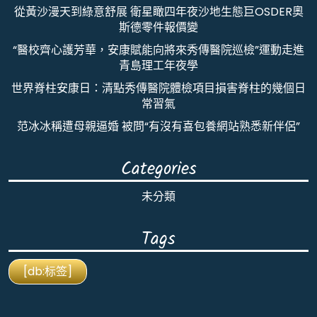
從黃沙漫天到綠意舒展 衛星瞰四年夜沙地生態巨OSDER奧
斯德零件報價變
“醫校齊心護芳華，安康賦能向將來秀傳醫院巡檢”運動走進
青島理工年夜學
世界脊柱安康日：清點秀傳醫院體檢項目損害脊柱的幾個日
常習氣
范冰冰稱遭母親逼婚 被問“有沒有喜包養網站熟悉新伴侶”
Categories
未分類
Tags
[db:标签]