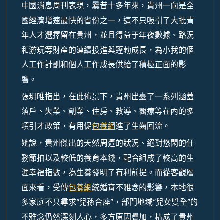
中國消息周刊表現，曩昔十多年來，貴州一向是全
國經濟增速最快的省份之一，這不只吸引了大批青
年人才選擇留在貴州，並且得益于年夜數據、路況
和游玩等財產的連續投進與蓬勃成長，為小我的個
人工作計劃和個人工作成長供給了積極正面的影
響。
張玥唯指出，在此佈景下，貴州出臺了一系列涵蓋
落戶、失業、創業、住房、教導、醫療等在內的多
項引才政策，有用促
包養網
進了生齒回流。
她說，貴州傑出的天然周遭的狀況、絕對悠閑的任
務節拍以及較低的養育本錢，配合組成了較高的生
涯幸福指數，為生養發明了有利前提。而從客觀層
面來看，受傳
包養網
統婚育不雅念的影響，本地很
多家庭不只尋求“兒孫合座”，部門地域“兒女雙全”的
不雅念仍然深刻人心，多方原因疊加，構成了貴州