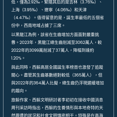
低，僅為2.92‰，緊隨其后的是吉林（3.76‰）、
上海（3.95‰）、遼寧（4.06‰）和天津
（4.47‰）。值得留意的是，誕生率最低的五個省
份中，西南地域占據了三席。
以黑龍江為例，該省在生齒增加方面面對嚴重挑
釁。2023年，黑龍江總生齒削減至3062萬人，較
2022年的3099萬削減了37萬人，降幅到達約
1.20%。
與此同時，西躲高居全國誕生率榜首也激發了追蹤
關心。盡管其生齒基數絕對較低（365萬人），但
與2022年的364萬人比擬，總生齒仍浮現遲緩增加
的趨向。
旅躲作家、西躲文明研討者李初初在接收中國消息
周刊采訪時指出，西躲的生養情形與本地奇特的天
然周遭的狀況和社會文明慎密相干。特殊是在高海