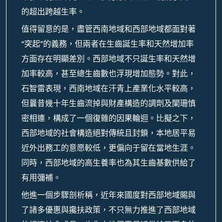
的超出跨越生率。
值得留意的是，盡管西南地域和西部地域都面對著
“突起”的義務，但兩者在生齒誕生率和天然增加率
方面存在明顯差別。西部地域不只誕生率和天然增
加率較高，甚至總生齒數也浮現增加態勢。對此，
石智雷表現，西南地域在汗青上產業化水平較高，
但曩昔幾十年生齒流掉與財產構造的調劑及闌珊慎
密相連，構成了一個復雜的因果輪迴。比擬之下，
西部地域的社會構造絕對傳統且封鎖，本地居平易
近外出務工的意愿較低，更偏向于留在當地生涯。
同時，西部地域的高生養率也為其生齒基數供給了
有用彌補。
他進一個步驟剖析稱，近年來國度對西部地域賜與
了諸多優惠與攙扶政策，不只無力推進了西部地域