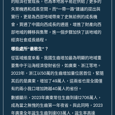
的經濟社會成長，也為本地居平易近供給了更多的
失業機遇和成長空間。而“一帶一路”建議的提出與
實行，更是為西部地域帶來了史無前例的成長機
會，買通了中國向西成長的通道，增進了財產向西
部地域的轉移與集聚，進一個步驟加快了該地域的
經濟社會成長過程。
哪些處所“最敢生”？
從區域維度來看，我國生齒增加最為明顯的地域重
要集中于沿海經濟發財省份，如廣東、浙江等地。
2023年，浙江以50萬的生齒增加量位居首位，緊隨
其后的是廣東，增加了49萬人，這兩省也是全國僅
有的兩小我口增加跨越40萬人的省份。
數據顯示，2023年廣東常住生齒到達12706萬人，
成為當之無愧的生齒第一年夜省。與此同時，2023
年廣東全年誕生生齒到達103萬人，誕生率高達