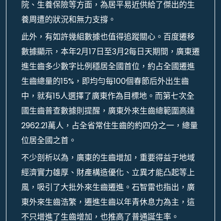
院、生養保險等方面，為居平易近供給了傑出的生
養周遭的狀況和無力支撐。
此外，有如許幾組數據也值得追蹤關心。百度遷移
數據顯示，本年2月17日至3月2每日天期間，廣東遷
進生齒多少數字比例穩居全國首位，約占全國遷進
生齒總量的15%，即均勻每100個春節后外出生齒
中，就有15人選擇了廣東作為目標地。而第七次全
國生齒普查數據則提醒，廣東外來生齒總範圍高達
2962.21萬人，占全省常住生齒的約四分之一，總量
位居全國之首。
不少剖析以為，廣東的生齒增加，重要得益于地域
經濟實力雄厚、財產構造優化、立異才能凸起等上
風，吸引了大批外來生齒遷進。石智雷也指出，廣
東外來生齒浩繁，遷進生齒以年青休息力為主，這
不只增進了生齒增加，也推高了普通誕生率。