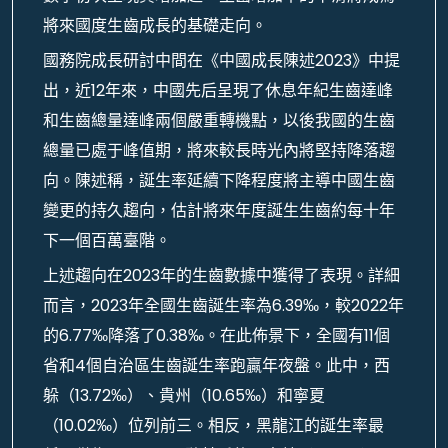
將來國度生齒成長的基礎走向。
國務院成長研討中間在《中國成長陳述2023》中提
出，近12年來，中國先后呈現了休息年紀生齒達峰
和生齒總量達峰兩個嚴重轉機點，以後我國的生齒
總量已處于峰值期，將來較長時光內將堅持降落趨
向。陳述稱，誕生率延續下降程度將主導中國生齒
變更的持久趨向，估計將來年度誕生生齒約每十年
下一個百萬臺階。
上述趨向在2023年的生齒數據中獲得了表現。詳細
而言，2023年全國生齒誕生率為6.39‰，較2022年
的6.77‰降落了0.38‰。在此佈景下，全國有11個
省和4個自治區生齒誕生率跑贏年夜盤。此中，西
躲（13.72‰）、貴州（10.65‰）和寧夏
（10.02‰）位列前三。相反，黑龍江的誕生率最