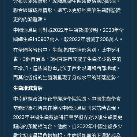
分布與變遷情形，感觸感染生齒遷徙活動的紀律。
聯合區域成長情形，還可以更好地輿解生齒靜態變
更的內涵邏輯。
中國消息周刊對照2022年生齒數據發明，2023年全
國總生齒140967萬人，較2022年削減了208萬人。
在全國各省份中，生齒增減的情形各別，此中5個
省、3個自治區、3個直轄市完成了生齒多少數字的
正增加，這些省份重要位于西北沿海和西部地域，
而其他省份的生齒則呈現了分歧水平的降落態勢。
生齒增減背后
中南財經政法年夜學經濟學院院長、中國生齒學會
常務理事石智雷在接收中國消息周刊采訪時表現，
2023年中國生齒數據特征與學術界對以後生齒變更
趨向的預期相吻合。他說，自2022年中國生齒多少
數字初次呈現負增加起，生齒增加率的下滑將成為