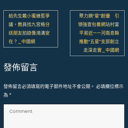
文
給先生戴小蜜蜂惹爭
聚力摘“星”創優 引
章
議，教員找九宮格分
領強查包養網站村富
導
送朋友拍錄像鴻溝安
平易近——河南息縣
覽
在？_中國網
推動“五星”支部創立
走深走實_中國網
發佈留言
發佈留言必須填寫的電子郵件地址不會公開。
必填欄位標示
為
*