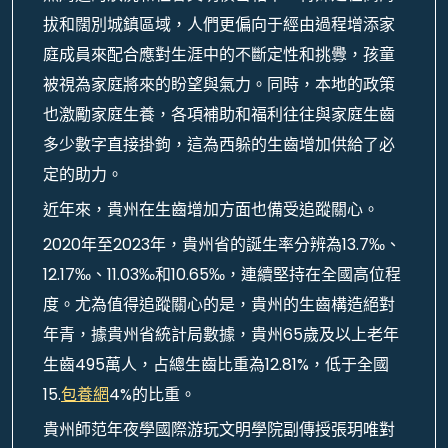
拔和闊別城鎮區域，人們更偏向于經由過程增添家
庭成員來配合應對生涯中的不斷定性和挑釁，孩童
被視為家庭將來的盼望與氣力。同時，本地的政策
也激勵家庭生養，各項補助和福利往往與家庭生齒
多少數字直接掛鉤，這為西躲的生齒增加供給了必
定的助力。
近年來，貴州在生齒增加方面也備受追蹤關心。
2020年至2023年，貴州省的誕生率分辨為13.7‰、
12.17‰、11.03‰和10.65‰，連續堅持在全國高位程
度。尤為值得追蹤關心的是，貴州的生齒構造絕對
年青，據貴州省統計局數據，貴州65歲及以上老年
生齒495萬人，占總生齒比重為12.81%，低于全國
15.
包養網
4%的比重。
貴州師范年夜學國際游玩文明學院副傳授張玥唯對