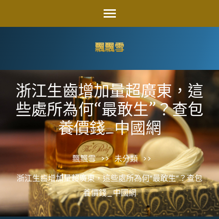
Skip
to
content
飄飄雪
(Press
Enter)
浙江生齒增加量超廣東，這
些處所為何“最敢生”？查包
養價錢_中國網
飄飄雪
>>
未分類
>>
浙江生齒增加量超廣東，這些處所為何“最敢生”？查包
養價錢_中國網