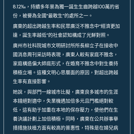
8.12‰，持續多年景為獨一誕生生齒跨越100萬的省
份，被譽為全國“最敢生”的處所之一。
廣東的超出跨越生率和民眾廣泛不雅念中“經濟更加
達，誕生率越低”的社會認知構成了光鮮對照。
廣州市社科院城市文明研討所所長柳立子在接收中
國消息周刊采訪時表現，廣東人較有家庭不雅念，
家庭構造偏大師庭形式，在婚育不雅念中對生養持
積極立場。這種文明心思層面的原因，對超出跨越
生率有直接影響。
她說，與部門一線城市比擬，廣東良多城市的生涯
本錢絕對適中，失業機遇加倍多元且門檻絕對較
低，這有助于加重在本地的保存壓力，使他們在生
養決議計劃上加倍積極。同時，廣東在公共辦事舉
措措施扶植方面有較高的普惠性，特殊是在婦兒病