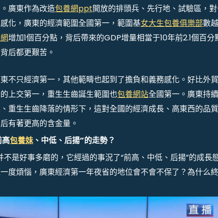
苦。廣東作為改造
包養網ppt
開放的排頭兵、先行地、試驗區，對
的感化，廣東的經濟範圍全國第一，範圍基
女大生包養俱樂部
數
養網
增加1個百分點，背后帶來的GDP增量相當于10年前2.1個百分
加背后都更艱苦。
廣東不只經濟第一，其他範疇也起到了擔負和義務感化。好比外
金的上交第一，重生生齒誕生範圍也
包養網站
全國第一。廣東持
重、重生生齒降落的情形下，這對全國的經濟成長、高東西的品
背后有著更高的含金量。
前高
包養妹
、中低、后揚”的走勢？
并不是好事多磨的，它經過的事況了“前高、中低、后揚”的成長
經一度煩惱，廣東經濟第一年夜省的地位會不會不保了？為什么