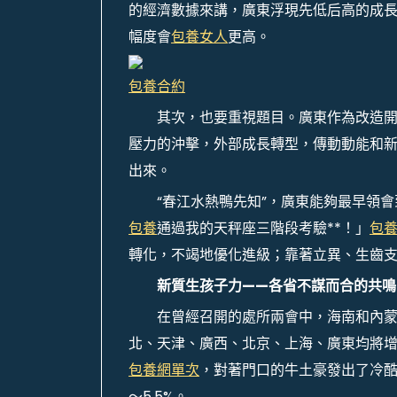
的經濟數據來講，廣東浮現先低后高的成長
幅度會
包養女人
更高。
包養合約
其次，也要重視題目。廣東作為改造
壓力的沖擊，外部成長轉型，傳動動能和
出來。
“春江水熱鴨先知”，廣東能夠最早領
包養
通過我的天秤座三階段考驗**！」
包
轉化，不竭地優化進級；靠著立異、生齒
新質生孩子力——各省不謀而合的共鳴
在曾經召開的處所兩會中，海南和內
北、天津、廣西、北京、上海、廣東均將增
包養網單次
，對著門口的牛土豪發出了冷酷
～5.5%。