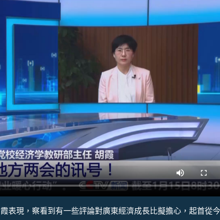
胡霞表現，察看到有一些評論對廣東經濟成長比擬擔心，起首從