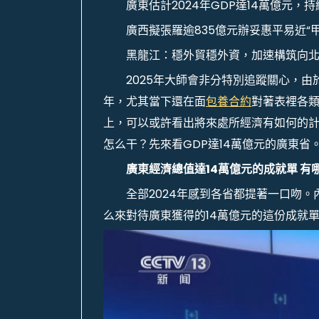
廣東估計2024年GDP達14萬億元，
廣西擬張羅逾835億元辦妥惠平易近“
黑龍江：穩外貿穩外資，加速構筑向
2025年大師會非分特別追蹤關心，由
年，尤其當下還在面
包養合約
對著表裡各
上，可以或許看出將來處所經濟有如何的
怎么干？先來看GDP達14萬億元的廣東省
廣東經濟總值達14萬億元的成就單 有
全部2024年感到各省都提著一口吻
么來對待廣東獲得的14萬億元的這份成就