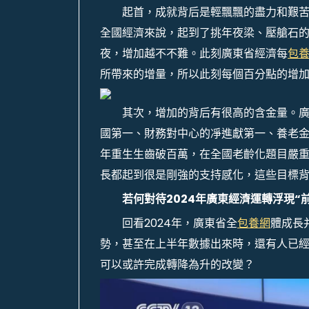
起首，成就背后是輕飄飄的盡力和艱
全國經濟來說，起到了挑年夜梁、壓艙石
夜，增加越不不難。此刻廣東省經濟每
包
所帶來的增量，所以此刻每個百分點的增
其次，增加的背后有很高的含金量。
國第一、財務對中心的凈進獻第一、養老
年重生生齒破百萬，在全國老齡化題目嚴
長都起到很是剛強的支持感化，這些目標
若何對待2024年廣東經濟運轉浮現“
回看2024年，廣東省全
包養網
體成長
勢，甚至在上半年數據出來時，還有人已
可以或許完成轉降為升的改變？