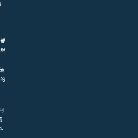
的
內部
浮現
須
造的
河
儀
%