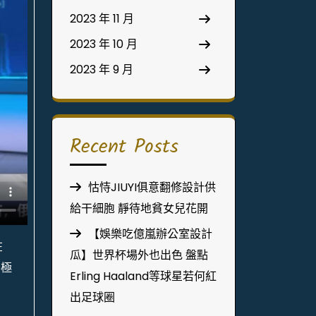
2023 年 11 月
2023 年 10 月
2023 年 9 月
Recent Posts
怙恃JIUYI俱意翻修設計供
給干細胞 靜待地貧女兒花開
【娛樂吃億嵐辦公室設計
在
瓜】世界杯場外也出色 盤點
終極
Erling Haaland等球星若何紅
出足球圈