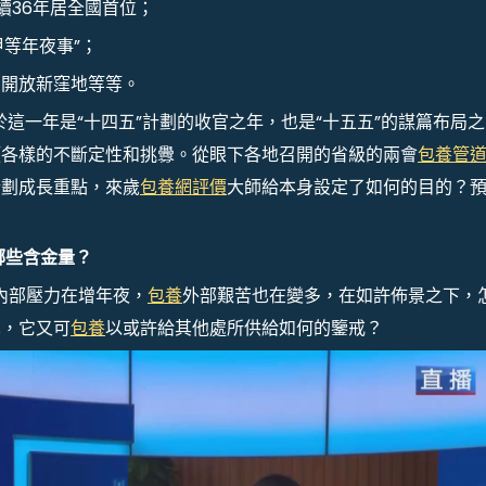
持續36年居全國首位；
甲等年夜事”；
北開放新窪地等等。
於這一年是“十四五”計劃的收官之年，也是“十五五”的謀篇布局之
類各樣的不斷定性和挑釁。從眼下各地召開的省級的兩會
包養管
計劃成長重點，來歲
包養網評價
大師給本身設定了如何的目的？
。
哪些含金量？
。內部壓力在增年夜，
包養
外部艱苦也在變多，在如許佈景之下，
單，它又可
包養
以或許給其他處所供給如何的鑒戒？