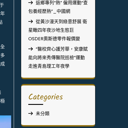
返鄉專列“熱” 僱用運動“查
于
包養經歷熱”_中國網
越年
從黃沙漫天到綠意舒展 衛
點
星瞰四年夜沙地生態巨
OSDER奧斯德零件報價變
貿全
“醫校齊心護芳華，安康賦
續多
能向將來秀傳醫院巡檢”運動
質成
走進青島理工年夜學
態
Categories
終極
未分類