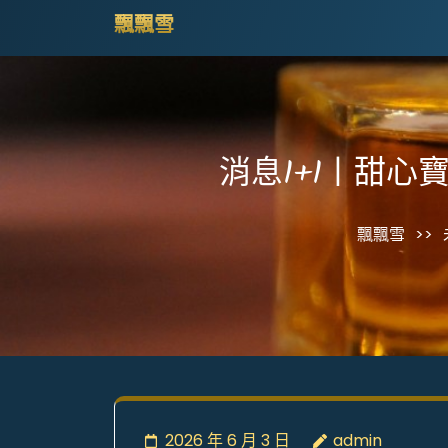
Skip
飄飄雪
to
content
(Press
Enter)
消息1+1丨甜心
飄飄雪
>>
2026 年 6 月 3 日
admin