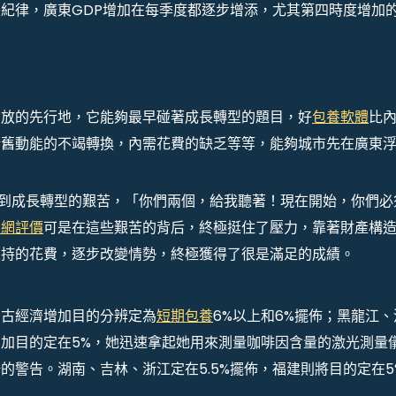
紀律，廣東GDP增加在每季度都逐步增添，尤其第四時度增加
開放的先行地，它能夠最早碰著成長轉型的題目，好
包養軟體
比
新舊動能的不竭轉換，內需花費的缺乏等等，能夠城市先在廣東
會到成長轉型的艱苦，「你們兩個，給我聽著！現在開始，你們必
養網評價
可是在這些艱苦的背后，終極挺住了壓力，靠著財產構
支持的花費，逐步改變情勢，終極獲得了很是滿足的成績。
蒙古經濟增加目的分辨定為
短期包養
6%以上和6%擺佈；黑龍江、
加目的定在5%，她迅速拿起她用來測量咖啡因含量的激光測量
的警告。湖南、吉林、浙江定在5.5%擺佈，福建則將目的定在5