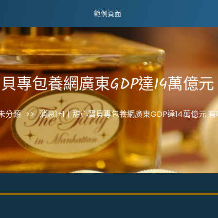
範例頁面
寶貝專包養網廣東GDP達14萬億
未分類
>>
消息1+1丨甜心寶貝專包養網廣東GDP達14萬億元 