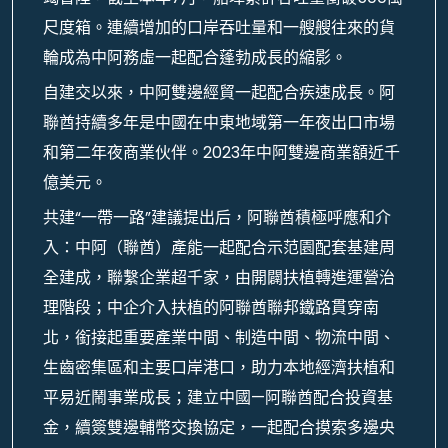
尺度箱。連續增加的口岸吞吐量和一艘艘往來的貨
輪成為中阿務虛一起配合蓬勃成長的縮影。
自建交以來，中阿雙邊經貿一起配合疾速成長。阿
聯酋持續多年是中國在中東地域第一年夜出口市場
和第二年夜商業伙伴。2023年中阿雙邊商業額近千
億美元。
共建“一帶一路”建議提出后，阿聯酋積極呼應和介
入：中阿（聯酋）產能一起配合示范園配套基建周
全建成，聯繫企業超千家，由開闢扶植轉進運營治
理階段；中企介入扶植的阿聯酋聯邦鐵路貫穿南
北，銜接起重要產業中間、制造中間、物流中間、
生齒密集區和主要口岸港口，助力本地經濟扶植和
平易近鬧事業成長；建立中國—阿聯酋配合投資基
金，續簽雙邊輔幣交換協定，一起配合摸索多邊央