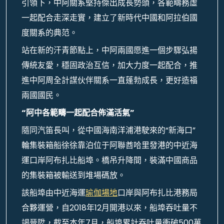
引領下，中阿關系堅持傑出成長勢頭，各範疇務虛
一起配合走深走實，建立了新時代中國和阿拉伯國
度關系的典范。
站在新的汗青節點上，中阿兩國愿進一個步驟弘揚
傳統友愛，穩固政治互信，加大力度一起配合，推
進中阿周全計謀伙伴關系一直蓬勃成長，更好造福
兩國國民。
“阿中各範疇一起配合佈滿活氣”
隨同汽笛長叫，從中國海南洋浦港駛來的“新海口”
輪集裝箱船徐徐靠泊位于阿聯酋哈里發港的中近海
運口岸阿布扎比船埠。橋吊升降間，裝滿中國商品
的集裝箱被輸送到堆場碼放。
該船埠由中近海運
瑜伽場地
口岸與阿布扎比港務局
合夥運營，自2018年12月開港以來，船埠吞吐量不
竭晉陞，截至本年7月，船埠累計吞吐量衝破500萬