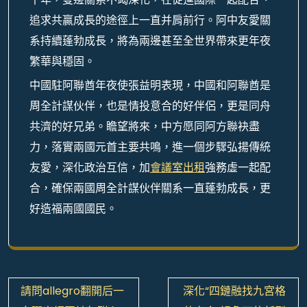
追求共贏成長的途徑上一直并肩前行。阿中友愛關
系持續蓬勃成長，將為兩邊甚至全世界帶來更年夜
繁華與穩固。
中國駐阿聯酋年夜使張益明表現，中國和阿聯酋是
周全計謀伙伴，也是情投意合的好伴侶，更是同舟
共濟的好兄弟。瞻望將來，中方愿同阿方聯袂盡
力，落實兩國元首主要共鳴，進一個步驟弘揚傳統
友愛，深化政治互信，加
會議室出租
強務虛一起配
合，確保兩國周全計謀伙伴關系一直蓬勃成長，更
好造福兩國國民。
文
請問allegro翻開后一
深化“四鏈融找九宮格