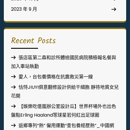
2023 年 9 月
Recent Posts
張店區第二森和診所體檢國民病院積極報名餐與
加入車站執勤
愛人，台包養價格在抗震救災第一線
怙恃JIUYI俱意翻修設計供給干細胞 靜待地貧女兒
花開
【娛樂吃億嵐辦公室設計瓜】世界杯場外也出色
盤點Erling Haaland等球星若何紅出足球圈
返鄉專列“熱” 僱用運動“查包養經歷熱”_中國網