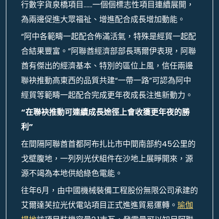
行數字貨泉橋項目……一個個標志性項目連續展開，
為兩邊促進大眾福祉、增進配合成長增加動能。
“阿中各範疇一起配合佈滿活氣，特殊是經貿一起配
合結果豐富。”阿聯酋經濟部部長瑪爾伊表現，阿聯
酋有傑出的經濟基本、特別的區位上風，信任兩邊
聯袂推動高東西的品質共建“一帶一路”可認為阿中
經貿等範疇一起配合完成更年夜成長注進新動力。
“在聯袂推動可連續成長途徑上會收獲更年夜的勝
利”
在間隔阿聯酋首都阿布扎比市中間南部約45公里的
戈壁腹地，一列列光伏組件在沙地上展睜開來，源
源不竭為本地供給綠色電能。
往年6月，由中國機械裝備工程股份無限公司承建的
艾爾達芙拉光伏電站項目正式進進貿易運轉。
瑜伽