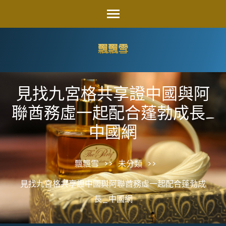
Skip
to
content
飄飄雪
(Press
Enter)
見找九宮格共享證中國與阿
聯酋務虛一起配合蓬勃成長_
中國網
飄飄雪
>>
未分類
>>
見找九宮格共享證中國與阿聯酋務虛一起配合蓬勃成
長_中國網