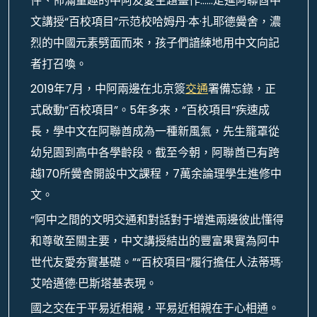
件、佈滿童趣的中阿友愛主題畫作……走進阿聯酋中
文講授“百校項目”示范校哈姆丹·本·扎耶德黌舍，濃
烈的中國元素劈面而來，孩子們諳練地用中文向記
者打召喚。
2019年7月，中阿兩邊在北京簽
交通
署備忘錄，正
式啟動“百校項目”。5年多來，“百校項目”疾速成
長，學中文在阿聯酋成為一種新風氣，先生籠罩從
幼兒園到高中各學齡段。截至今朝，阿聯酋已有跨
越170所黌舍開設中文課程，7萬余論理學生進修中
文。
“阿中之間的文明交通和對話對于增進兩邊彼此懂得
和尊敬至關主要，中文講授結出的豐富果實為阿中
世代友愛夯實基礎。”“百校項目”履行擔任人法蒂瑪·
艾哈邁德·巴斯塔基表現。
國之交在于平易近相親，平易近相親在于心相通。