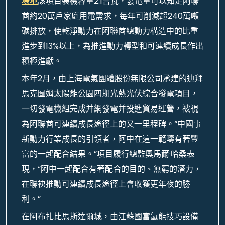
場地
該項目裝機容量2.1吉瓦，發電量可以知足阿聯
酋約20萬戶家庭用電需求，每年可削減超240萬噸
碳排放，使乾淨動力在阿聯酋總動力構造中的比重
進步到13%以上，為推進動力轉型和可連續成長作出
積極進獻。
本年2月，由上海電氣團體股份無限公司承建的迪拜
馬克圖姆太陽能公園四期光熱光伏綜合發電項目，
一切發電機組完成并網發電并投進貿易運營，被視
為阿聯酋可連續成長途徑上的又一里程碑。“中國事
新動力行業成長的引領者，阿中在這一範疇有著豐
富的一起配合結果。”項目履行總監奧馬爾·哈桑表
現，“阿中一起配合有著配合的目的、無窮的潛力，
在聯袂推動可連續成長途徑上會收獲更年夜的勝
利。”
在阿布扎比馬斯達爾城，由江蘇國富氫能技巧設備