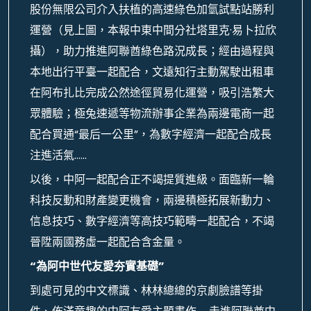
股份無限公司介入扶植的高速綠色加氫試點站勝利
運營（見上圖，本報中東中間分社塔里克·易卜拉欣
攝），助力推進阿聯酋綠色路況成長；經由過程與
本地出行平臺一起配合，文遠知行主動駕駛出租車
在阿布扎比完成公然途徑貿易化運營，吸引浩繁大
眾體驗；極兔速遞等物流辦事企業為兩邊電商一起
配合買通“最后一公里”，為數字經濟一起配合成長
注進活氣……
以後，中阿一起配合正不竭提質進級。面臨新一輪
科技反動和財產變更機會，兩邊積極拓展新動力、
信息技巧、數字經濟等高技巧範疇一起配合，不竭
晉陞兩國務虛一起配合含金量。
“為阿中世代友愛夯實基礎”
到處可見的中文標識、林林總總的京劇臉譜等掛