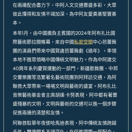
在兩邊配合盡力下，中阿人文交通豐盛多彩，大眾
彼此懂得和友情不竭加深，為中阿友愛奠基堅實基
本。
本年1月，由中國擔負主賓國的2024年阿布扎比國
際藝術節拉開帷幕，來自中國
私密空間
中心芭蕾舞
團的演員們帶來中國賀歲芭蕾舞劇《過年》，率領
本地不雅眾領略中國傳統文明魅力。作為中阿建交
40周年系列慶賀運動的一部門，新疆歌舞團、中邦
交響樂團等浩繁著名藝術院團到阿拜訪交通，為阿
聯酋大眾帶來一場場文明與藝術的盛宴。阿布扎比
音樂藝術基金會主席胡達·卡努表現，阿中都有著豐
盛殘暴的文明，文明與藝術的交通可以進一個步驟
促進兩邊的清楚和友情。
阿聯酋駐華年夜使哈馬迪表現，阿中傳統友情跨越
千年，雙邊關系不竭深化，在促進國際一起配合、