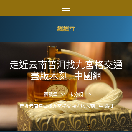
Skip
to
content
飄飄雪
(Press
Enter)
走近云南普洱找九宮格交通
盡版木刻_中國網
飄飄雪
>>
未分類
>>
走近云南普洱找九宮格交通盡版木刻_中國網