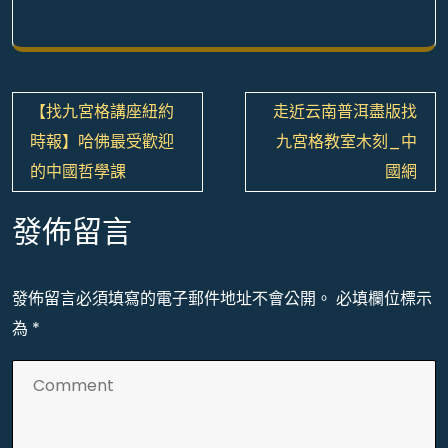
文
【找九宮格講座紐約
走近云南普洱盡版找
章
時報】哈佛最受歡迎
九宮格教室木刻_中
導
的中國哲學課
國網
覽
發佈留言
發佈留言必須填寫的電子郵件地址不會公開。
必填欄位標示
為
*