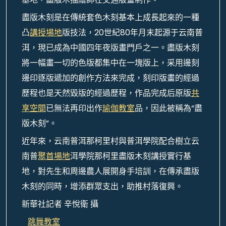
盡版木刻是在傳統套色木刻基本上成長起來的一種
凸
講授場地
版技法，20世紀80年月末起源于云南普
洱，現已成為中國四年夜版畫門戶之一。盡版木刻
將一幅畫一切的色版都集中在一塊版上，采用邊刻
邊印逐版遞加的創作方法來完成，刻印版畫的經過
歷程也是天然毀版的經過歷程，作品完成后原版
共
享空間
已無法再印出作
瑜伽教室
品，因此被稱為“盡
版木刻”。
近年來，云南普洱那柯里村與普洱學院配合樹立云
南普
聚首場地
洱學院那柯里盡版木刻講授實行基
地，對先生和周邊農人展開身手培訓，在傳承盡版
木刻的同時，增添群眾支出，助推村落復興。
新華社記者 辛悅衛 攝
跳舞教室