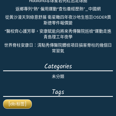
Haaland等球星若何紅出足球圈
返鄉專列“熱” 僱用運動“查包養經歷熱”_中國網
從黃沙漫天到綠意舒展 衛星瞰四年夜沙地生態巨OSDER奧
斯德零件報價變
“醫校齊心護芳華，安康賦能向將來秀傳醫院巡檢”運動走進
青島理工年夜學
世界脊柱安康日：清點秀傳醫院體檢項目損害脊柱的幾個日
常習氣
Categories
未分類
Tags
[db:标签]