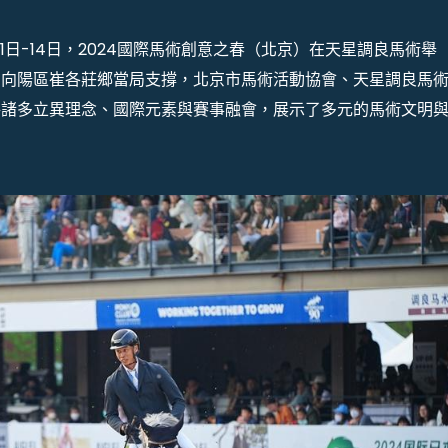
11日-14日，2024國際馬術創意之春（北京）在天星調良馬術舉
京向陽區崔各莊鄉當局支撐，北京市馬術活動協會、天星調良馬
將諸多立異理念、國際元素與賽事融會，展示了多元的馬術文明