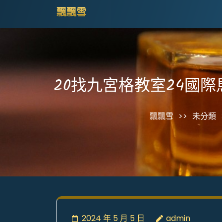
Skip
飄飄雪
to
content
(Press
Enter)
20找九宮格教室24國
飄飄雪
>>
未分類
2024 年 5 月 5 日
admin