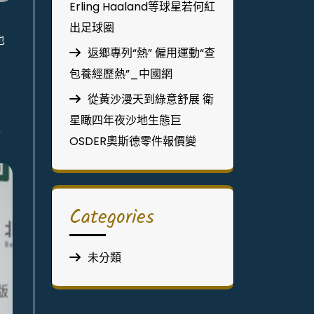
Erling Haaland等球星若何紅
出足球圈
也
返鄉專列“熱” 僱用運動“查
包養經歷熱”_中國網
從黃沙漫天到綠意舒展 衛
星瞰四年夜沙地生態巨
程
OSDER奧斯德零件報價變
Categories
未分類