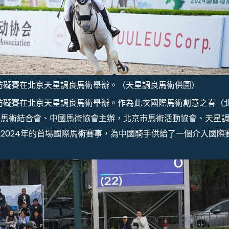
場地妨礙賽在北京天星調良馬術舉辦。（天星調良馬術供圖）
場地妨礙賽在北京天星調良馬術舉辦。作為此次國際馬術創意之春（
際馬術結合會、中國馬術協會主辦，北京市馬術活動協會、天星
2024年的首場國際馬術賽事，為中國騎手供給了一個介入國際