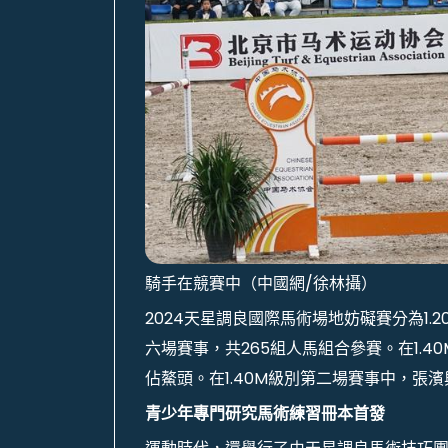
騎手在競賽中（中國網/徐林攝）
2024天星調良國際馬術場地妨礙賽分為1.20M
六場賽事，共265組人馬組合參賽。在1.40M
佔鰲頭。在1.40M級別第二場賽事中，張濱與策
青少年專門研究馬術練習冊本首發