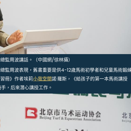
總監周波講話。（中國網/徐林攝）
總監周波表現，舊書重要是供4-12歲馬術初學者和兒童馬術鍛
練習冊》作者埃莉
小我空間
諾·羅斯，《給孩子的第一本馬術講授
騎手，后來潛心講授工作。