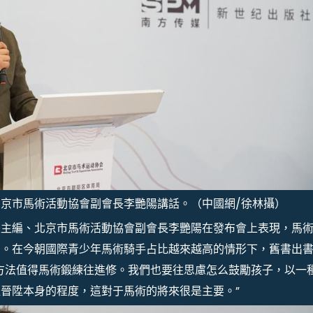
京市馬術活動協會副會長李艷陽講話。（中國網/徐林攝）
兼主編、北京市馬術活動協會副會長李艷陽在發布會上表現，馬
知。在今朝國際青少年馬術騎手占比越來越高的情形下，舊書出
方法值得馬術鍛練往進修。我們也要往思慮怎么鼓勵孩子，以一
往晉陞本身的程度，這對于馬術的將來很是主要。”