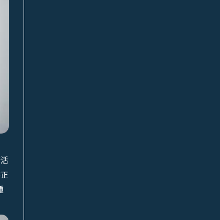
術活
書正
種