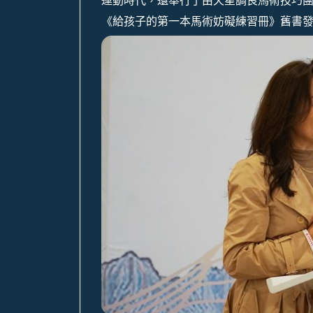
運動時代，還舉行了由天星調良馬術技巧
《給孩子的第一本馬術妨礙練習冊》舊書