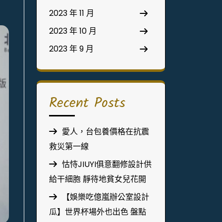
和
2023 年 11 月
2023 年 10 月
2023 年 9 月
Recent Posts
愛人，台包養價格在抗震
救災第一線
怙恃JIUYI俱意翻修設計供
給干細胞 靜待地貧女兒花開
【娛樂吃億嵐辦公室設計
瓜】世界杯場外也出色 盤點