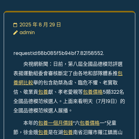
2025 年 8 月 29 日
admin
requestId:68b085f5b94bf7.82158552.
央視網新聞：日前，第八屆全國品德模范評選
表揚運動組委會審核斷定了由各地和部隊體系推
包
養網比較
舉的包含助桀為虐、臨危不懼、老實取
信、敬業貢
包養
獻、孝老愛親等
包養價格
5類322名
全國品德模范候選人。上面來看明天（7月19日）的
全國品德模范候選人展播。
本年的
包養一個月價錢
“六
包養價格
一”兒童
節，徐金娥
包養
是在湖
包養
南省汨羅市羅江鎮嵩山