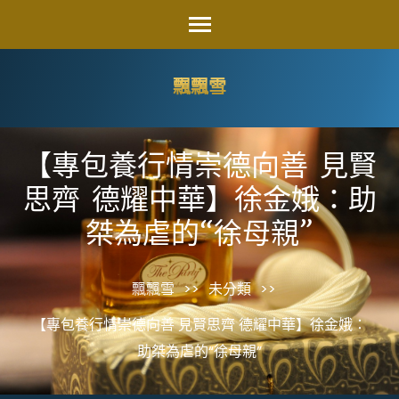
Skip
to
content
飄飄雪
(Press
Enter)
【專包養行情崇德向善 見賢
思齊 德耀中華】徐金娥：助
桀為虐的“徐母親”
飄飄雪
>>
未分類
>>
【專包養行情崇德向善 見賢思齊 德耀中華】徐金娥：
助桀為虐的“徐母親”