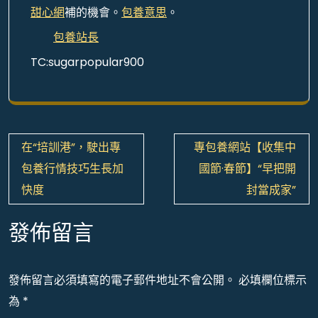
甜心網
補的機會。
包養意思
。
包養站長
TC:sugarpopular900
文
在“培訓港”，駛出專
專包養網站【收集中
章
包養行情技巧生長加
國節·春節】“早把開
導
快度
封當成家”
覽
發佈留言
發佈留言必須填寫的電子郵件地址不會公開。
必填欄位標示
為
*