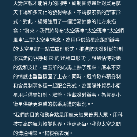
火箭運載才能潛力的同時，研制團隊還針對貿易航
天市場和多元化的發射需求，不竭摸索新的辦事形
式。對此，楊毅強用了一個活潑抽像的比方來描
寫：“將來，我們將發布‘太空專車’‘太空班車’‘太空順
風車’三型‘太空車’概念，為用戶供給星座組網辦事
的‘太空星網’一站式處理形式，推進航天發射從訂制
形式走向‘招手即來’的‘出租車形式’；想到怙恃對她
的愛和支出，藍玉華的心馬上熱了起來，底本不安
的情感也垂垂穩固了上去。同時，還將發布積分制
和會員制等多種一起配合形式，為國際外貿易小衛
星用戶供給訂制、眾籌、搭載發射辦事，為貿易小
衛星供給更溫馨的搭乘周遭的狀況。”
“我們的目的和動身點是用航天結果普惠大眾，用科
技提高的氣力轉變世界，搭建起每小我與太空之間
的溝通橋梁。”楊毅強表現。