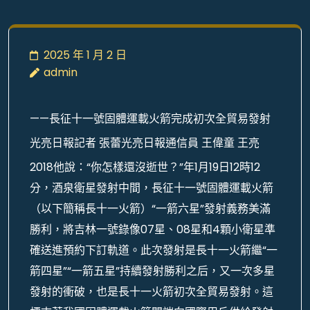
2025 年 1 月 2 日
admin
——長征十一號固體運載火箭完成初次全貿易發射
光亮日報記者 張蕾光亮日報通信員 王偉童 王亮
2018他說：“你怎樣還沒逝世？”年1月19日12時12
分，酒泉衛星發射中間，長征十一號固體運載火箭
（以下簡稱長十一火箭）“一箭六星”發射義務美滿
勝利，將吉林一號錄像07星、08星和4顆小衛星準
確送進預約下訂軌道。此次發射是長十一火箭繼“一
箭四星”“一箭五星”持續發射勝利之后，又一次多星
發射的衝破，也是長十一火箭初次全貿易發射。這