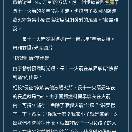
微納衛星+N立方星’的方法，進一個步驟晉陞
包養
了
長十一火箭的多星發射才能，也拉開了我國固體運
載火箭貿易小衛星高密度組網發射的尾聲。”彭昆雅
說。
長十一火箭發射進步行“一箭六星”星箭對接。
周雅露攝/光亮圖片
“快響利箭”享佳譽
由于發射預備時光短，長十一火箭在業界享有“快響
利箭”的佳譽。
相較“長征”家族其他液體火箭，長十一火箭最年夜
的長處就是“快”。由于固體燃料提早填充在火箭
內，可持久儲存，免除了液體火箭“什麼？”裴奕愣
了一下，蹙眉：“你說什麼？我家小子就是感到，既
然我們不會掉往什麼，就如許毀了一個女孩子的人
生，在臨發射前燃料加注等流程，使發射預備時光