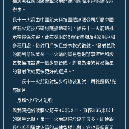
標志著我國固體運載火箭開端向國際用戶供給發射
辦事。
長十一火箭由中國航天科技團體無限公司所屬中國
運載火箭技巧研討院抓總研制。據長十一火箭總批
示楊毅強先容，此次發射的6顆衛星觸及4家用戶和
多種用處，發射用戶多且辦事款式復雜。“發射義務
的勝利意味著長十一火箭的貿易發射辦事流程和設
置裝備擺設進一個步驟晉陞，將會為浩繁貿易衛星
的發射供給更多更好的選擇。”
長十一火箭發射進步行總裝測試。周雅露攝/光
亮圖片
身體“小巧”才能強
與我國通俗液體火箭長40米以上、直徑3.35米以上
的體量比擬，長十一火箭顯得玲瓏了良多。即便跟
長征系列運載火箭的其他型號比擬，它也是個實足