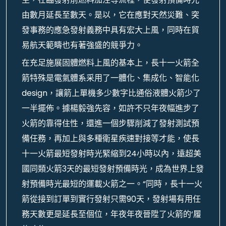
由數月延長至數天。是以，它在應對天然災難、突
發事務的應急發射義務中具有宏大上風，同時在貿
易航天範疇也有著強盛的競爭力。
在充足施展固體燃料上風的基本上，長十一火箭全
箭特殊是電氣體系采用了一體化、集成化、智能化
design，讓箭上單機多少數字比通俗液體火箭少了
一半擺佈。據楊毅強先容，如許不只年夜幅進步了
火箭的靠得住性，還進一個步驟削減了發射測試預
備任務，再加上與多種衛星疾速對接等才能，使長
十一火箭最短發射時光緊縮到24小時以內，遠超美
國同類火箭3天的最短發射預備時光，成為世界上發
射預備時光最短的運載火箭之一。“同時，長十一火
箭從接到訂單到實行發射只需90天，發射場有用任
務天數更是延長至個位，年夜年夜晉陞了火箭的‘履