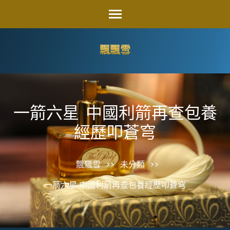
Skip
to
content
飄飄雪
(Press
Enter)
一箭六星 中國利箭再查包養
經歷叩蒼穹
飄飄雪
>>
未分類
>>
一箭六星 中國利箭再查包養經歷叩蒼穹