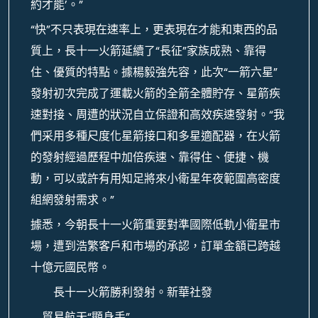
約才能’。”
“快”不只表現在速率上，更表現在才能和東西的品
質上，長十一火箭延續了“長征”家族成熟、靠得
住、優質的特點。據楊毅強先容，此次“一箭六星”
發射初次完成了運載火箭的全箭全體貯存、星箭疾
速對接、周遭的狀況自立保證和高效疾速發射。“我
們采用多種尺度化星箭接口和多星適配器，在火箭
的發射經過歷程中加倍疾速、靠得住、便捷、機
動，可以或許有用知足將來小衛星年夜範圍高密度
組網發射需求。”
據悉，今朝長十一火箭重要對準國際低軌小衛星市
場，遭到浩繁客戶和市場的承認，訂單金額已跨越
十億元國民幣。
長十一火箭勝利發射。新華社發
貿易航天“顯身手”