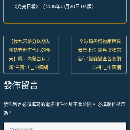
《光亮日報》（ 2018年01月20日 04版）
文
【找九宮格分送朋友
全球頂尖博物館館長
章
聯袂奔赴古代化的今
云集上海 陳舊博物館
導
天】瞧，內蒙古有了
若何“變變變查包養網
覽
新“三寶”！_中國網
心得”_中國網
發佈留言
發佈留言必須填寫的電子郵件地址不會公開。
必填欄位標示
為
*