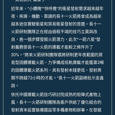
近年來，“小體魄”“快呼應”的衛星發射需求越來越年
夜，疾速、機動、靠譜的長十一火箭將會成為越來
越多迷信實驗衛星和貿易衛星發射的首選。長十一
火箭研制團隊正在經由過程不竭的技巧立異與改
良，進一個步驟發掘火箭潛力，此次“一箭六星”發
射義務使長十一火箭的運載才能較之條件升了
20%。“將來火箭研制團隊還將研制更年夜範圍的貿
易型固體運載火箭，力爭構成低軌運載才能籠罩2噸
的固體運載火箭系列，具有發射本錢更低、發射周
期不跨越72小時的才能。”長十一火箭副總批示金鑫
說。
依托中國運載火箭技巧研討院成熟的矩陣式產物上
風，長十一火箭研制團隊為客戶供給了優化組合的
發射資本設置裝備擺設等多種產物和辦事。在發掘