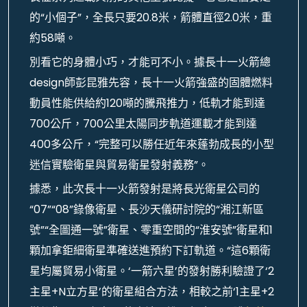
的“小個子”，全長只要20.8米，箭體直徑2.0米，重
約58噸。
別看它的身體小巧，才能可不小。據長十一火箭總
design師彭昆雅先容，長十一火箭強盛的固體燃料
動員性能供給約120噸的騰飛推力，低軌才能到達
700公斤，700公里太陽同步軌道運載才能到達
400多公斤，“完整可以勝任近年來蓬勃成長的小型
迷信實驗衛星與貿易衛星發射義務”。
據悉，此次長十一火箭發射是將長光衛星公司的
“07”“08”錄像衛星、長沙天儀研討院的“湘江新區
號”“全圖通一號”衛星、零重空間的“淮安號”衛星和1
顆加拿鉅細衛星準確送進預約下訂軌道。“這6顆衛
星均屬貿易小衛星。‘一箭六星’的發射勝利驗證了‘2
主星+N立方星’的衛星組合方法，相較之前‘1主星+2