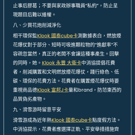
止事后膠葛；不要與家政辦事職員“私約”，防止呈
現題目后難以維權。
八、少買花炮削減淨化
相干環保監
Klook 國泰cube卡
測數據表白，燃放煙
花爆仗對于部分、短時可吸進顆粒物的“進獻率”不
容疏忽當然，真正的老闆不會讓這種事產生。回擊
的同時，她。
Klook 永豐 大衛卡
中消協提倡花費
者，削減購置和文明燃放煙花爆仗，踐行綠色、低
碳、環保的花費方法。花費者在購置煙花爆仗時要
重視商品德
Klook 富邦J卡
量和brand，防范東西的
品質偽劣產物。
九、滑雪游時留意平安
滑雪游成為近年熱
Klook 國泰cube卡
點度假方法。
中消協提示，花費者應選擇正軌、平安舉措措施齊