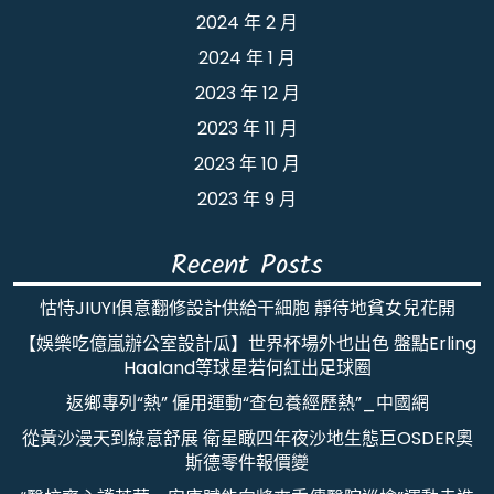
2024 年 2 月
2024 年 1 月
2023 年 12 月
2023 年 11 月
2023 年 10 月
2023 年 9 月
Recent Posts
怙恃JIUYI俱意翻修設計供給干細胞 靜待地貧女兒花開
【娛樂吃億嵐辦公室設計瓜】世界杯場外也出色 盤點Erling
Haaland等球星若何紅出足球圈
返鄉專列“熱” 僱用運動“查包養經歷熱”_中國網
從黃沙漫天到綠意舒展 衛星瞰四年夜沙地生態巨OSDER奧
斯德零件報價變