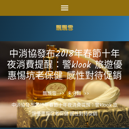
Skip
to
content
飄飄雪
(Press
Enter)
中消協發布2018年春節十年
夜消費提醒：警klook 旅遊優
惠惕坑老保健 感性對待促銷
飄飄雪
>>
未分類
>>
中消協發布2018年春節十年夜消費提醒：警klook 旅
遊優惠惕坑老保健 感性對待促銷