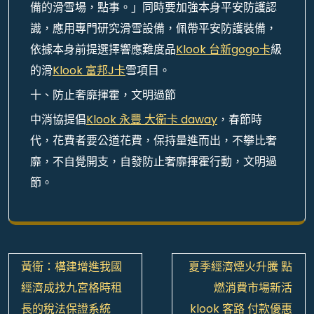
備的滑雪場，點事。」同時要加強本身平安防護認
識，應用專門研究滑雪設備，佩帶平安防護裝備，
依據本身前提選擇響應難度品
Klook 台新gogo卡
級
的滑
Klook 富邦J卡
雪項目。
十、防止奢靡揮霍，文明過節
中消協提倡
Klook 永豐 大衛卡 daway
，春節時
代，花費者要公道花費，保持量進而出，不攀比奢
靡，不自覺開支，自發防止奢靡揮霍行動，文明過
節。
文
黃衛：構建增進我國
夏季經濟煙火升騰 點
章
經濟成找九宮格時租
燃消費市場新活
導
長的稅法保證系統
klook 客路 付款優惠