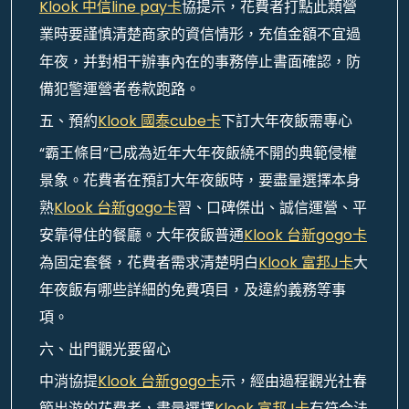
Klook 中信line pay卡
協提示，花費者打點此類營
業時要謹慎清楚商家的資信情形，充值金額不宜過
年夜，并對相干辦事內在的事務停止書面確認，防
備犯警運營者卷款跑路。
五、預約
Klook 國泰cube卡
下訂大年夜飯需專心
“霸王條目”已成為近年大年夜飯繞不開的典範侵權
景象。花費者在預訂大年夜飯時，要盡量選擇本身
熟
Klook 台新gogo卡
習、口碑傑出、誠信運營、平
安靠得住的餐廳。大年夜飯普通
Klook 台新gogo卡
為固定套餐，花費者需求清楚明白
Klook 富邦J卡
大
年夜飯有哪些詳細的免費項目，及違約義務等事
項。
六、出門觀光要留心
中消協提
Klook 台新gogo卡
示，經由過程觀光社春
節出游的花費者，盡量選擇
Klook 富邦J卡
有符合法