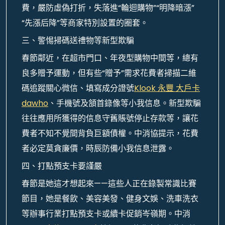
費，嚴防虛偽打折，失落進“輪迴購物”“明降暗漲”
“先漲后降”等商家特別設置的圈套。
三、警惕掃碼送禮物等新型欺騙
春節鄰近，在超市門口、年夜型購物中間等，總有
良多贈予運動，但有些“贈予”需求花費者掃描二維
碼追蹤關心微信、填寫成分證號
Klook 永豐 大戶卡
dawho
、手機號及頷首錄像等小我信息。新型欺騙
往往應用所獲得的信息守舊賬號停止存款等，讓花
費者不知不覺間背負巨額債權。中消協提示，花費
者必定莫貪廉價，時辰防備小我信息泄露。
四、打點預支卡要謹嚴
春節是她這才想起來——這些人正在錄製常識比賽
節目，她是餐飲、美容美發、健身文娛、洗車洗衣
等辦事行業打點預支卡或續卡促銷岑嶺期。中消