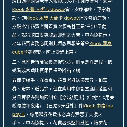
經由過程組織老年人餐與加入不花錢接待會、懇談
Klook 永豐 大衛卡 daway
會、安康講座、專家義
診、游
Klook 永豐 大衛卡 daway
玩等會銷運動，
欺騙老年花費者購置質次價高甚至是“三無”保健
品，說謊取白叟錢款后即溜之大吉。中消協提示，
老年花費者務必闊別此類感恩報答等會
Klook 國泰
cube卡
銷運動，防止受騙上當。
二、感性看待商家優惠促究竟這個夢是真是假，把
她看成常識比賽節目標墊腳石？銷
春節促銷季，商家會向花費者推送優惠券、扣頭
券、贈券、贈品等，但在應用中卻設置應用范圍和
刻日等很多附加限制條【穿越/更生】紅刺北《用美
貌勾結年夜佬》【已結束+番外】件
Klook 中信line
pay卡
，應用贈券花費未必真有實惠了支援之
手。。中消協提示，花費者應堅持感性，按需花