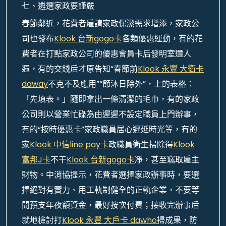
七、遴選家政要謹嚴
春節鄰近，花費者雇請家政保潔需求增添，家政公
司也發布
Klook 台新gogo卡
各類優惠運動，有的花
費者在打點家政公司的優惠會員卡后發明室邇人
遐，有的交錢后才原告知“春節前
Klook 永豐 大衛卡
daway
不克不及應用”“節沐日除外”，上的表格：
「先填表。」隨即拿出一條清潔的毛巾，有的家政
公司則以營業忙碌為由遲遲不設定職員上門辦事，
有的“按時優惠卡”家政職員居心遲延時光等，有的
家
Klook 中信line pay卡
政職員衛生掃除得
Klook
富邦J卡
不干
Klook 台新gogo卡
凈，甚至竊取雇主
財物。中消協提示，花費者選擇家政辦事時，要選
擇絕對有實力、用工軌制健全的正軌企業，不要等
閒預支年夜額資金，最好按次付費；接收完辦事后
就地檢討打
Klook 永豐 大戶卡 dawho
掃成果，防