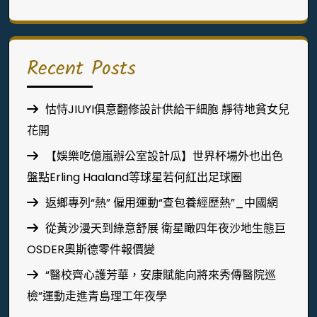
Recent Posts
怙恃JIUYI俱意翻修設計供給干細胞 靜待地貧女兒
花開
【娛樂吃億嵐辦公室設計瓜】世界杯場外也出色
盤點Erling Haaland等球星若何紅出足球圈
返鄉專列“熱” 僱用運動“查包養經歷熱”_中國網
從黃沙漫天到綠意舒展 衛星瞰四年夜沙地生態巨
OSDER奧斯德零件報價變
“醫校齊心護芳華，安康賦能向將來秀傳醫院巡
檢”運動走進青島理工年夜學