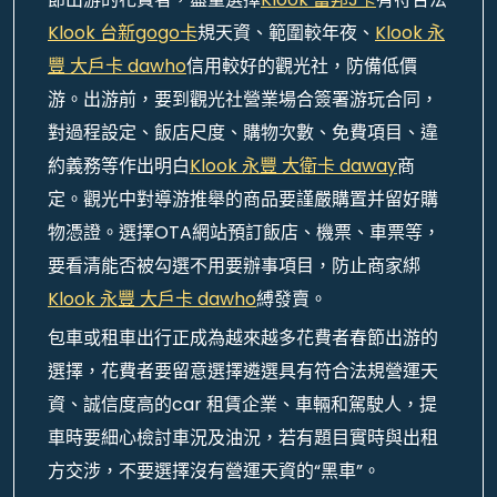
Klook 台新gogo卡
規天資、範圍較年夜、
Klook 永
豐 大戶卡 dawho
信用較好的觀光社，防備低價
游。出游前，要到觀光社營業場合簽署游玩合同，
對過程設定、飯店尺度、購物次數、免費項目、違
約義務等作出明白
Klook 永豐 大衛卡 daway
商
定。觀光中對導游推舉的商品要謹嚴購置并留好購
物憑證。選擇OTA網站預訂飯店、機票、車票等，
要看清能否被勾選不用要辦事項目，防止商家綁
Klook 永豐 大戶卡 dawho
縛發賣。
包車或租車出行正成為越來越多花費者春節出游的
選擇，花費者要留意選擇遴選具有符合法規營運天
資、誠信度高的car 租賃企業、車輛和駕駛人，提
車時要細心檢討車況及油況，若有題目實時與出租
方交涉，不要選擇沒有營運天資的“黑車”。