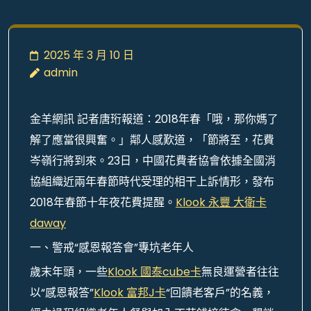
2025 年 3 月 10 日
admin
金羊網訊 記者唐珩報道：2018年春「哦，那你媽了
解了應當很興奮。」鄰人感歎道，「節將至，花費
岑嶺行將到來。23日，中國花費者協會依據全國消
協組織近兩年春節時代受理的相干上訴情形，發布
2018年春節十年夜花費提醒。
Klook 永豐 大衛卡
daway
一、警戒“感恩報答會”專坑老年人
歲末年頭，一些
Klook 國泰cube卡
無良運營者往往
以“感恩報答”
Klook 富邦J卡
“回饋老客戶”的名義，