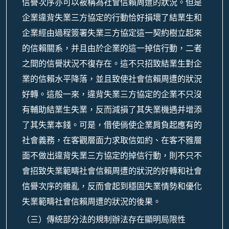
信譽次序亦可以被稱為社會信賴周遭的狀況。但是
企業違背失業三方協定的行動恰好損壞了結業生和
企業經由過程簽署失業三方協定這一契約樹立起來
的信賴關系，并且由於企業的這一掉信行動，二者
之間的信譽狀況不復存在。這不只招致結業生對企
業的信賴水平降落，並且致使社會信賴周遭的狀況
好轉。這般一來，違背失業三方協定的企業不只沒
有輔助結業生失業，反而減損了其失業機遇并增添
了其失業本錢。可是，借使倘使企業肩負起應有的
社會義務，在客觀層面力求取信如約、在客不雅層
面不做出違背失業三方協定的掉信行動，則不只不
會招致失業範疇社會信賴周遭的狀況的好轉和社會
信譽次序的雜亂，反而會起到穩固失業情勢和優化
失業範疇社會信賴周遭的狀況的後果。
（三）傳統部分法的規制辦法存在顯明局限性