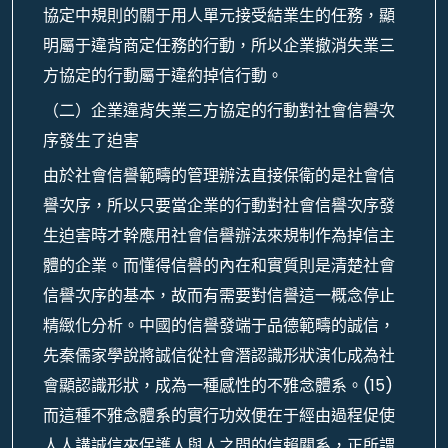
協定中規則的關于用人單元接受結業生的任務，顯
明屬于違背商定任務的行動，所以企業撤消失業三
方協定的行動屬于違約掉信行動。
（二）企業違背失業三方協定的行動對社會信譽次
序發生了迫害
由於社會信譽範疇的管理辦法直接保衛的是社會信
譽次序，所以只要當企業的行動對社會信譽次序發
生迫害時才幹應用社會信譽辦法來規制作為掉信主
體的企業。而懂得信譽的內在和實質則是清楚社會
信譽次序的基本，故而有需要對信譽這一概念停止
精緻化分析。中國的信譽發端于品德範疇的誠信，
先秦儒家學說將誠信從社會潛認識形狀演化成為社
會顯認識形狀，成為一種感性的不雅念體系。(15)
而這種不雅念體系的實行功效便在于經由過程促使
人人講誠信來保護人與人之間的信賴關系，正所謂