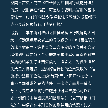
空間。當然，或許《中華國民共和國行政處分法》
的這一規則存在瑕疵，可是法令說明與實用的基本
是法令，(34)任何法令準繩和法學學說的成長都不
克不及疏忽現行有用法令的規則。
最后，一事不再罰準繩之目標是防止行政絕對人因
統一行動遭遇兩次以上的行政處分。(35)而在現有
的法令框架內，違背失業三方協定的企業并不會是
以遭到行政處分，至少需求承當平易近事義務對被
解約的結業生停止賠還償付。換言之，對做出違背
失業三方協定這一違約掉信行動的企業采取的掉信
懲戒辦法屬于公法上的“首罰”而非“再罰”。此外，一
事不再罰請求的是依法停止一次處分而非一種處
分，可是在法令實行中處分既可以單處也可以并
處，例如《中華國民共和國刑法》（以下簡稱《刑
法》）中便存在主刑與附加刑并用的情況。(36)