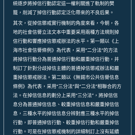
統逐步將掉信行動認定這一權利關進了軌制的樊
籠，削減了掉信行動認定泛化帶來的不良后果。
其次，從掉信懲戒實行機制的角度來看，今朝，各
地的社會信譽立法文本中重要采用兩種方法規則掉
信行動和響應掉信懲戒辦法的水平。第一類以《上
海市社會信譽條例》為代表，采用“二分法”的方法
將掉信行動分為普通掉信行動和嚴重掉信行動，并
制訂了針對分歧掉信主體的普通掉信懲戒辦法和嚴
重掉信懲戒辦法。第二類以《無錫市公共信譽信息
條例》為代表，采用“三分法”與“二分法”相聯合的方
法。在掉信信息的劃分上采用“三分法”，將掉信信
息分為普通掉信信息、較重掉信信息和嚴重掉信信
息，三種水平的掉信信息分辨對應三種水平的掉信
行動，即普通掉信行動、較重掉信行動和嚴重掉信
行動。可是在掉信懲戒機制的詳細制訂上沒有延續