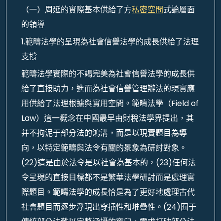
（一）周延的實際基本供給了方
私密空間
式論層面
的領導
1.範疇法學的呈現為社會信譽法學的成長供給了法理
支撐
範疇法學實際的不竭完美為社會信譽法學的成長供
給了直接助力，進而為社會信譽管理辦法的現實應
用供給了法理根據與實用空間。範疇法學（Field of
Law）這一概念在中國最早由財稅法學界提出，其
并不拘泥于部分法的鴻溝，而是以現實題目為導
向，以特定範疇與法令有關的景象為研討對象。
(22)這是由於法令是以社會為基本的，(23)任何法
令呈現的直接目標都不是繁華法學研討而是處理實
際題目。範疇法學的成長恰是為了更好地處理古代
社會題目而逐步浮現出穿插性和堆疊性。(24)囿于