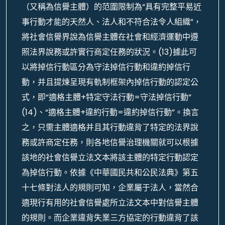
（又稱為信譽主體）的范圍限制為“具有完整平易近
事行動才能的天然人、法人和不符合法令人組織”，
將社會信譽界說為信譽主體在社會和經濟運動中遵
照法界說務或許實行商定任務的狀況。(13)據此可
以將掉信行動區分為守法掉信行動和違約掉信行
動，并且提煉呈現有軌制框架內掉信行動的認定公
式，即“適格主體+特定守法行動=守法掉信行動”
(14)、“適格主體+違約行動=違約掉信行動”。換言
之，只需主體適格并且其行動違背了特定的法界說
務或許商定任務，則各地信譽治理機關就可以根據
該地的社會信譽立法文本將該主體的特定行動認定
為掉信行動。依據《中華國民共和公民法典》第五
十七條對法人的規則可知，企業屬于法人，當然合
適現行有用的社會信譽處所立法文本中對信譽主體
的規則。而企業違背失業三方協定的行動違背了該