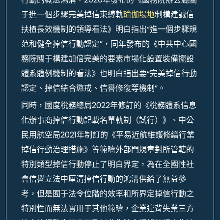
于進一個步驟完美掉信束縛軌
瑜伽場地
制構建誠信
扶植長效機制的領導看法》明白指出“進一個步驟規
范和健全掉信行動認定”，同年發布的《中共中心國
務院關于構建加倍完美的要素市場化設置裝備擺設
體系體例機制的看法》也明白指出要“完美掉信行動
認定、掉信結合懲戒、信譽修復等機制”。
同時，國度稅務總局2022年修訂的《稅務體系信息
化辦事商掉信行動記載名單軌制（試行）》、中公
民用航空局2021年制訂的《平易近航維護修繕行業
掉信行動治理措施》等範疇外部門規章對所管轄的
特別類型掉信行動停止了明白界定，為在全國性社
會信譽立法中厘清掉信行動的鴻溝供給了無益參
考，但是囿于法令位階的效率和所界定掉信行動之
特別性而無法實用于其他範疇，企業違背失業三方