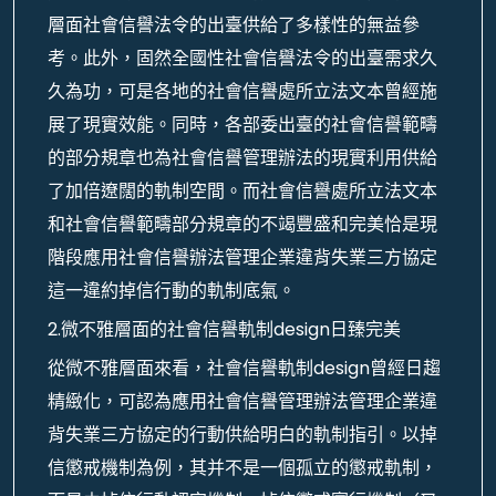
層面社會信譽法令的出臺供給了多樣性的無益參
考。此外，固然全國性社會信譽法令的出臺需求久
久為功，可是各地的社會信譽處所立法文本曾經施
展了現實效能。同時，各部委出臺的社會信譽範疇
的部分規章也為社會信譽管理辦法的現實利用供給
了加倍遼闊的軌制空間。而社會信譽處所立法文本
和社會信譽範疇部分規章的不竭豐盛和完美恰是現
階段應用社會信譽辦法管理企業違背失業三方協定
這一違約掉信行動的軌制底氣。
2.微不雅層面的社會信譽軌制design日臻完美
從微不雅層面來看，社會信譽軌制design曾經日趨
精緻化，可認為應用社會信譽管理辦法管理企業違
背失業三方協定的行動供給明白的軌制指引。以掉
信懲戒機制為例，其并不是一個孤立的懲戒軌制，