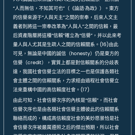
“人而無信，不知其可也”（《論語·為政》）。東方
的信譽來源于“人與天主”之間的崇奉，后來人文主
義者則將這一崇奉改革為“人與人”之間的信賴，最
后資產階層將這種“信賴”確立為“信譽”，并以此來考
量人與人尤其是生疏人之間的信賴關系。(16)由此
可見，無論是中國的誠信（honesty）仍是東方的
信譽（credit），實質上都是對信賴關系的分歧表
達，我國社會信譽立法的目標之一也是保護各類社
會主體之間的信賴關系，力求經由過程社會信譽立
法來重構中國的高信賴度社會。(17)
由此可知，社會信譽次序的內核是“信賴”，而社會
信譽次序也是由各類社會信譽主體彼此的信賴關系
聯絡而成的，構成高信賴度社會的美妙愿景恰是社
會信譽次序被嚴厲遵照之后的傑出預期，所以社會