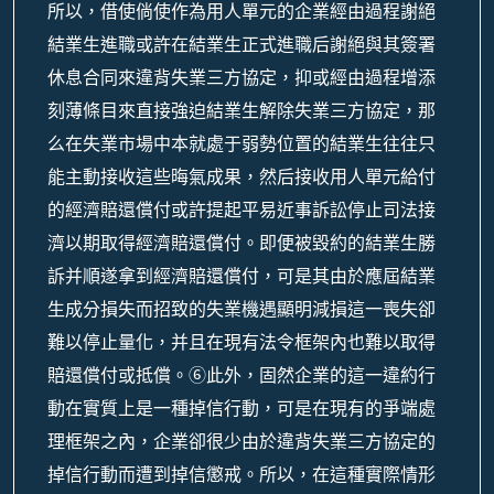
所以，借使倘使作為用人單元的企業經由過程謝絕
結業生進職或許在結業生正式進職后謝絕與其簽署
休息合同來違背失業三方協定，抑或經由過程增添
刻薄條目來直接強迫結業生解除失業三方協定，那
么在失業市場中本就處于弱勢位置的結業生往往只
能主動接收這些晦氣成果，然后接收用人單元給付
的經濟賠還償付或許提起平易近事訴訟停止司法接
濟以期取得經濟賠還償付。即便被毀約的結業生勝
訴并順遂拿到經濟賠還償付，可是其由於應屆結業
生成分損失而招致的失業機遇顯明減損這一喪失卻
難以停止量化，并且在現有法令框架內也難以取得
賠還償付或抵償。⑥此外，固然企業的這一違約行
動在實質上是一種掉信行動，可是在現有的爭端處
理框架之內，企業卻很少由於違背失業三方協定的
掉信行動而遭到掉信懲戒。所以，在這種實際情形