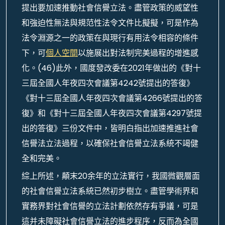
提出要加速推動社會信譽立法。盡管政策的威望性
和強迫性無法與規范性法令文件比擬擬，可是作為
法令淵源之一的政策在與現行有用法令相容的條件
下，可
個人空間
以施展出對法制完美過程的增進感
化。(46)此外，國度發改委在2021年做出的《對十
三屆全國人年夜四次會議第4242號提出的答復》
《對十三屆全國人年夜四次會議第4266號提出的答
復》和《對十三屆全國人年夜四次會議第4297號提
出的答復》三份文件中，皆明白指出加速推進社會
信譽法立法過程，以確保社會信譽立法系統不竭健
全和完美。
綜上所述，顛末20余年的立法實行，我國微觀層面
的社會信譽立法系統已然初步樹立。盡管學術界和
實務界對社會信譽的立法計劃依然存有爭議，可是
這并未障礙社會信譽立法的進步程序，反而為全國