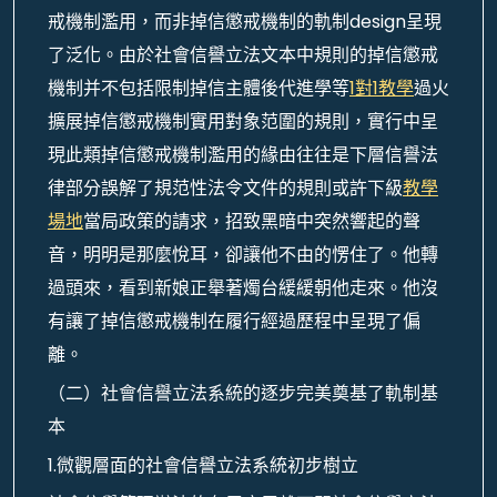
戒機制濫用，而非掉信懲戒機制的軌制design呈現
了泛化。由於社會信譽立法文本中規則的掉信懲戒
機制并不包括限制掉信主體後代進學等
1對1教學
過火
擴展掉信懲戒機制實用對象范圍的規則，實行中呈
現此類掉信懲戒機制濫用的緣由往往是下層信譽法
律部分誤解了規范性法令文件的規則或許下級
教學
場地
當局政策的請求，招致黑暗中突然響起的聲
音，明明是那麼悅耳，卻讓他不由的愣住了。他轉
過頭來，看到新娘正舉著燭台緩緩朝他走來。他沒
有讓了掉信懲戒機制在履行經過歷程中呈現了偏
離。
（二）社會信譽立法系統的逐步完美奠基了軌制基
本
1.微觀層面的社會信譽立法系統初步樹立