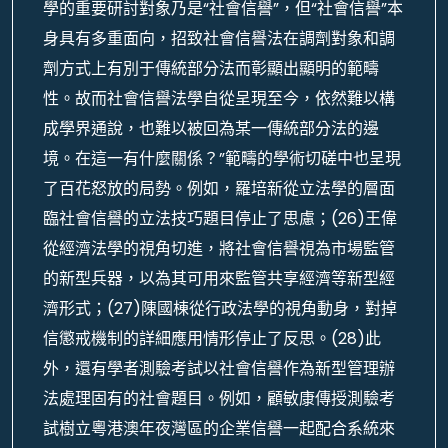
學的重要研討對象乃是“社會信譽”，但“社會信譽”本
身具有多重面向，招致社會信譽法在調劑對象和調
劑方式上有別于傳統部分法而彰顯出顯明的範疇
性。故而社會信譽法學自從呈現至今，依然難以構
成學界通說，也難以被回為某一傳統部分法的邊
境。在這一有什麼關係？”範疇的學術切磋中也呈現
了百花怒放的局勢。例如，羅培新從立法學的層面
臨社會信譽的立法技巧題目停止了思慮；(26)王偉
從經濟法學的視角切進，將社會信譽視為市場監管
的新型兵器，以為其可用來監管共享經濟等新型經
濟形式；(27)陳國棟從行政法學的視角動身，對掉
信懲戒機制的詳細應用情形停止了反思。(28)此
外，還有學者測驗考試以社會信譽作為新型管理辦
法處理固有的社會題目。例如，顧敏康傳授測驗考
試樹立粵港澳年夜灣區的企業信譽一起配合系統來