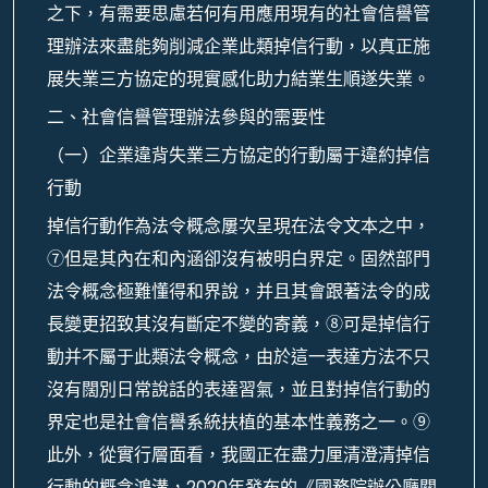
之下，有需要思慮若何有用應用現有的社會信譽管
理辦法來盡能夠削減企業此類掉信行動，以真正施
展失業三方協定的現實感化助力結業生順遂失業。
二、社會信譽管理辦法參與的需要性
（一）企業違背失業三方協定的行動屬于違約掉信
行動
掉信行動作為法令概念屢次呈現在法令文本之中，
⑦但是其內在和內涵卻沒有被明白界定。固然部門
法令概念極難懂得和界說，并且其會跟著法令的成
長變更招致其沒有斷定不變的寄義，⑧可是掉信行
動并不屬于此類法令概念，由於這一表達方法不只
沒有闊別日常說話的表達習氣，並且對掉信行動的
界定也是社會信譽系統扶植的基本性義務之一。⑨
此外，從實行層面看，我國正在盡力厘清澄清掉信
行動的概念鴻溝，2020年發布的《國務院辦公廳關