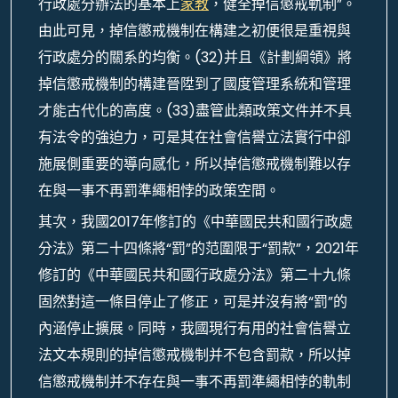
行政處分辦法的基本上
家教
，健全掉信懲戒軌制”。
由此可見，掉信懲戒機制在構建之初便很是重視與
行政處分的關系的均衡。(32)并且《計劃綱領》將
掉信懲戒機制的構建晉陞到了國度管理系統和管理
才能古代化的高度。(33)盡管此類政策文件并不具
有法令的強迫力，可是其在社會信譽立法實行中卻
施展側重要的導向感化，所以掉信懲戒機制難以存
在與一事不再罰準繩相悖的政策空間。
其次，我國2017年修訂的《中華國民共和國行政處
分法》第二十四條將“罰”的范圍限于“罰款”，2021年
修訂的《中華國民共和國行政處分法》第二十九條
固然對這一條目停止了修正，可是并沒有將“罰”的
內涵停止擴展。同時，我國現行有用的社會信譽立
法文本規則的掉信懲戒機制并不包含罰款，所以掉
信懲戒機制并不存在與一事不再罰準繩相悖的軌制