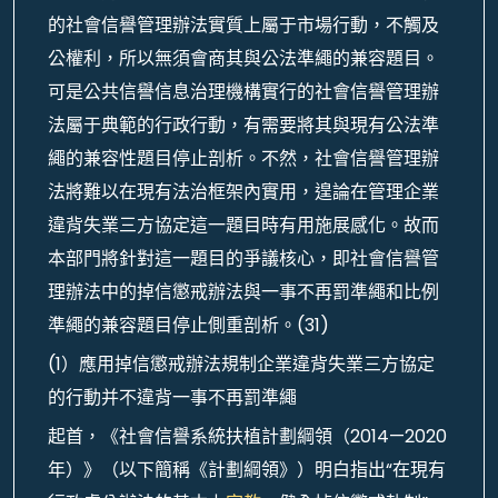
的社會信譽管理辦法實質上屬于市場行動，不觸及
公權利，所以無須會商其與公法準繩的兼容題目。
可是公共信譽信息治理機構實行的社會信譽管理辦
法屬于典範的行政行動，有需要將其與現有公法準
繩的兼容性題目停止剖析。不然，社會信譽管理辦
法將難以在現有法治框架內實用，遑論在管理企業
違背失業三方協定這一題目時有用施展感化。故而
本部門將針對這一題目的爭議核心，即社會信譽管
理辦法中的掉信懲戒辦法與一事不再罰準繩和比例
準繩的兼容題目停止側重剖析。(31)
(1）應用掉信懲戒辦法規制企業違背失業三方協定
的行動并不違背一事不再罰準繩
起首，《社會信譽系統扶植計劃綱領（2014—2020
年）》（以下簡稱《計劃綱領》）明白指出“在現有