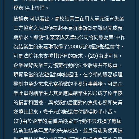
程表1停止梳理。
依據表1可以看出，高校結業生在用人單元違背失業
三方協定之后即便提起平易近事訴訟亦難以完成預
期訴求。即便“朱某某與天津Q公司合同膠葛案”中作
為結業生的朱嘉琳取得了2000元的經濟賠還償付，
可是法院并未支撐其所有的訴求。(20)由此可見，
企業違背失業三方協定行動的法令后果并不嚴重，
現實承當的法定違約本錢極低，在今朝的膠葛處理
機制中至少需求承當稍微的平易近事義務。可是企
業此舉對結業生尤其是應屆結業生卻形成了極年夜
的損害和困擾，與被毀約后面對的焦炙心態和失業
逆境比起來，幾千元的賠還償付顯得眇乎小哉。
(21)由於企業的這種違約掉信行動不只減損了應屆
結業生結業年度內的失業機遇，並且有能夠使其損