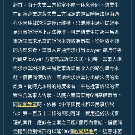
起首，由于失業三方協定不屬于休息合同，結業生
在面臨企業違背失業三方協定的題目時無法經由過
程休息仲裁的道路停止維權，只能經由過程提起平
易近事訴訟停止司法接濟。可是結業生提起平易近
事訴訟需求承當的訴訟本錢較為昂揚。從經濟本錢
的角度來看，當事人普通需求付出lawyer 費聘任專
門研究lawyer 方能完成訴訟法式。同時，當事人還
需求承當因提起平易近事訴訟而收入的路況費等本
錢，借使倘使敗訴，其還需求承當付出給法院的訴
訟費。從時光本錢的角度來看，平易近事訴訟的流
程包含當事人告狀、法院立案審查等6個基礎環節。
同
瑜伽教室
時，依據《中華國民共和公民事訴訟
法》第一百五十二條的規則可知，實用通俗法式審
理的案件，應該在立案之日起6個月內審結，借使倘
使碰到特別情形可以延伸6個
教學場地
月。這意味著