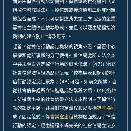
而是由掉信行動認定機制、掉信懲戒實行機制（又
稱掉信懲戒辦法）、掉信懲戒接濟機制三個部門無
機組合而成，不只可以對違背失業三方協定的企業
等掉信主體停止精準懲戒，並且可以經由過程接濟
機制的建立防止“傷及無辜”。
起首，從掉信行動認定機制的視角來看，盡管中心
事權和處所事權的分野使得社會信譽處所立法文本
中并未明白界定掉信行動的概念鴻溝，(47)已經的
社會信譽法律經過歷程呈現了較為廣泛和顯明的掉
信行動認定泛化景象，(48)可是，如前文所述，自
從社會信譽處所立法進進成熟階段之后，(49)各地
立法機關出臺的社會信譽立法文本都明白了掉信行
動的認定主體，并且對認定流程和尺度構
講座場地
成了固定范式。從
會議室出租
軌制層面規范了掉信
行動的認定，經由過程不竭完美的社會信譽立法系