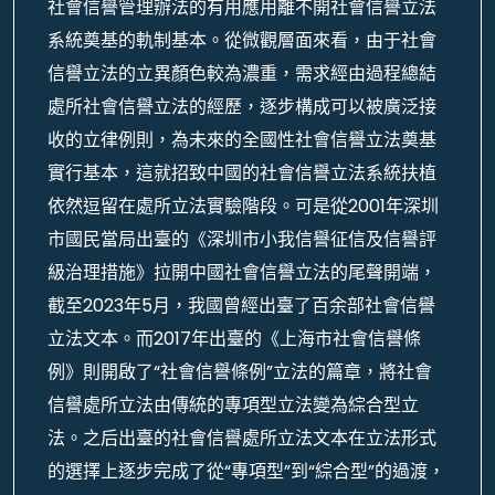
社會信譽管理辦法的有用應用離不開社會信譽立法
系統奠基的軌制基本。從微觀層面來看，由于社會
信譽立法的立異顏色較為濃重，需求經由過程總結
處所社會信譽立法的經歷，逐步構成可以被廣泛接
收的立律例則，為未來的全國性社會信譽立法奠基
實行基本，這就招致中國的社會信譽立法系統扶植
依然逗留在處所立法實驗階段。可是從2001年深圳
市國民當局出臺的《深圳市小我信譽征信及信譽評
級治理措施》拉開中國社會信譽立法的尾聲開端，
截至2023年5月，我國曾經出臺了百余部社會信譽
立法文本。而2017年出臺的《上海市社會信譽條
例》則開啟了“社會信譽條例”立法的篇章，將社會
信譽處所立法由傳統的專項型立法變為綜合型立
法。之后出臺的社會信譽處所立法文本在立法形式
的選擇上逐步完成了從“專項型”到“綜合型”的過渡，