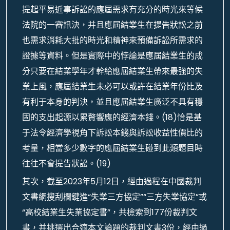
提起平易近事訴訟的應屆需求有充分的時光來等候
法院的一審訊決，并且應屆結業生在提告狀訟之前
也需求消耗大批的時光和精神來預備訴訟所需求的
證據等資料。但是實際中的悖論是應屆結業生的成
分只要在結業學年才幹給應屆結業生帶來最強的失
業上風，應屆結業生未必可以或許在結業年份比及
有利于本身的判決，並且應屆結業生廣泛不具有穩
固的支出起源以累贅響應的經濟本錢。(18)恰是基
于法令經濟學視角下訴訟本錢與訴訟收益性價比的
考量，相當多少數字的應屆結業生碰到此類題目時
往往不會提告狀訟。(19)
其次，截至2023年5月12日，經由過程在中國裁判
文書網搜刮欄鍵進“失業三方協定”“三方失業協定”或
“高校結業生失業協定書”，共檢索到177份裁判文
書，并挑選出合適本文論題的裁判文書3份，經由過