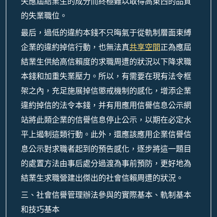
失應屆結業生的成分而終極難以取得高東西的品質
的失業職位。
最后，過低的違約本錢不只晦氣于從軌制層面束縛
企業的違約掉信行動，也無法真
共享空間
正為應屆
結業生供給高信賴度的求職周遭的狀況以下降求職
本錢和加重失業壓力。所以，有需要在現有法令框
架之內，充足施展掉信懲戒機制的感化，增添企業
違約掉信的法令本錢，并有用應用信譽信息公示網
站將此類企業的信譽信息停止公示，以期在必定水
平上遏制這類行動。此外，還應該應用企業信譽信
息公示對求職者起到的預告感化，逐步將這一題目
的處置方法由事后處分過渡為事前預防，更好地為
結業生求職營建出傑出的社會信賴周遭的狀況。
三、社會信譽管理辦法參與的實際基本、軌制基本
和技巧基本