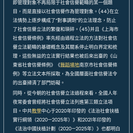
即管理對象不再局限于社會信譽範疇的某一個題
目，而是直接以社會信譽作為管理對象。(44)在立
法情勢上逐步構成了“對事調劑”的立法理念，防止
了社會信譽立法的繁復和瑣碎。(45)并且《上海市
社會信譽條例》率先經由過程立法的方法對社會信
譽立法範疇的基礎概念及其關系停止明白界定和梳
理，這些無益的立法實行結果也被后來出臺的《山
東省社會信譽條例》《
舞蹈場地
南京市社會信譽條
例》等立法文本所採取，為全國層面社會信譽法令
的出臺掃清了部門妨礙。
同時，從今朝的社會信譽立法過程來看，全國人年
夜常委會曾經將社會信譽立法列進第三類立法項
目。中共
教學
中心于2020年印發的《法治社會扶植
實行綱領（2020—2025年）》和2021年印發的
《法治中國扶植計劃（2020—2025年）》也都明白