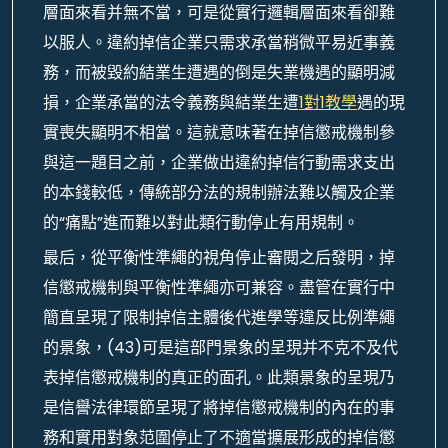
層面來看并無不當，可是從實行邏輯層面來看卻難
以服人。違約掉信企業只需求承當稍微平易近事義
務，而被毀約結業生遭遇的倒是失業機遇的顯明減
損，企業承當的法令義務與結業生遭
1對1教學
遇的現
實喪失顯明不相當。這就意味著在掉信懲戒機制參
與這一題目之前，企業做出違約掉信行動需求支出
的本錢較低，傳統部分法的規制辦法難以觸及企業
的“痛點”進而難以對此類行動停止有用規制。
最后，從平衡性準繩的視角停止審閱之后發明，掉
信懲戒機制與平衡性準繩亦可兼容。盡管在實行中
簡直呈現了限制掉信主體後代進學等違反比例準繩
的景象，(43)可是這部門景象的呈現并不克不及代
表掉信懲戒機制的真正的面孔。此類景象的呈現乃
是信譽法律環節呈現了將掉信懲戒機制的內在的事
務和實用對象范圍停止了不適當擴展形成的掉信懲