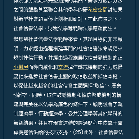
傳統部分法難以完整涵攝的窠臼，需求打破部分法
之間的壁壘甚至聯合其他學科的研
私密空間
討結果
對新型社會題目停止剖析和研討，在此佈景之下，
社會信譽法學、財稅法學等範疇法學應運而生。
聚焦到社會信譽法學範疇來看，其題目導向非常顯
明，力求經由過程構建專門的社會信譽法令規范來
規制掉信行動，并經由過程施展取信鼓勵機制的正
小樹屋
面導向感化和
交流
掉信懲戒機制的強力威懾
感化來進步社會信譽主體的取信收益和掉信本錢，
以促使越來越多的社會信譽主體選擇“取信”、廢棄
“掉信”。同時，取信鼓勵機制和掉信懲戒機制的構
建與完美在以法學為底色的條件下，顯明融會了軌
制經濟學、行動經濟學、公共治理學等其他學科的
無益結果，并且在現實運轉的經過歷程中依靠于盤
算機迷信供給的技巧支撐。(25)此外，社會信譽法