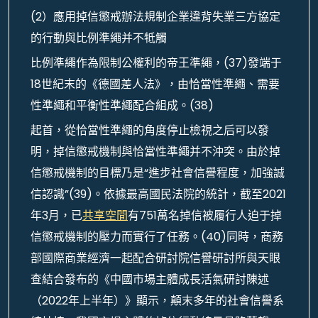
(2）應用掉信懲戒辦法規制企業違背失業三方協定
的行動與比例準繩并不牴觸
比例準繩作為限制公權利的帝王準繩，(37)發端于
18世紀末的《德國差人法》，由恰當性準繩、需要
性準繩和平衡性準繩配合組成。(38)
起首，從恰當性準繩的角度停止檢視之后可以發
明，掉信懲戒機制與恰當性準繩并不沖突。由於掉
信懲戒機制的目標乃是“進步社會信譽程度，加強誠
信認識”(39)。依據最高國民法院的統計，截至2021
年3月，已
共享空間
有751萬名掉信被履行人迫于掉
信懲戒機制的壓力而實行了任務。(40)同時，商務
部國際商業經濟一起配合研討院信譽研討所與天眼
查結合發布的《中國市場主體成長活氣研討陳述
（2022年上半年）》顯示，顛末多年的社會信譽系