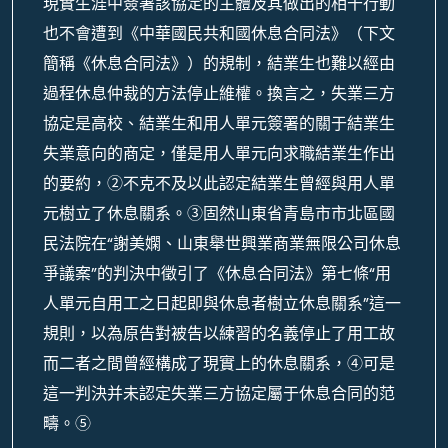
現實生涯中簽署該協定的主體及其做出的相干行動
也不會遭到《中華國民共和國休息合同法》（下文
簡稱《休息合同法》）的規制，結業生也難以經由
過程休息仲裁的方法停止維權。換言之，失業三方
協定是高校、結業生和用人單元簽署的關于結業生
失業意向的商定，僅是用人單元向求職結業生作出
的要約，②不克不及以此認定結業生曾經與用人單
元樹立了休息關系。③固然山東省青島市市北區國
民法院在“謝美嫻、山東舉世興業商業無限公司休息
爭議案”的判決中徵引了《休息合同法》第七條“用
人單元自用工之日起即與休息者樹立休息關系”這一
規則，以為原告對被告以練習的名義停止了用工故
而二者之間曾經構成了現實上的休息關系，④可是
這一判決并未認定失業三方協定屬于休息合同的范
疇。⑤