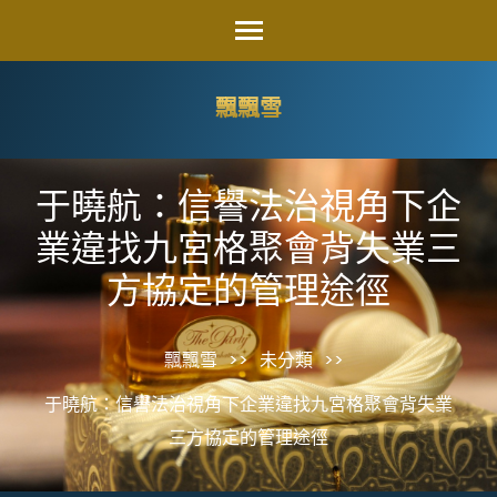
Skip
to
content
飄飄雪
(Press
Enter)
于曉航：信譽法治視角下企
業違找九宮格聚會背失業三
方協定的管理途徑
飄飄雪
>>
未分類
>>
于曉航：信譽法治視角下企業違找九宮格聚會背失業
三方協定的管理途徑