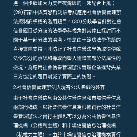
進一個步驟加大力度年夜灣區的一起配合上風；
(29)石新中與齊慜哲測驗考試應用社會信譽管理辦
法規制商標權的濫用題目。(30)分歧學者針對社會
信譽題目從分歧的法學學科視角對其停止探討而不
囿于某一部分法的鴻溝。恰是由于範疇法學供給的
直接實際支撐，才防止了社會信譽法學為取得傳統
法令部分的承認和採取而墮入論證其部分法屬性的
逆境，為應用社會信譽管理辦法管理企業違背失業
三方協定的題目削減了實際上的妨礙。
2.社會信譽管理辦法與現有公法準繩的兼容
由于社會信譽信息由公共信譽信息和市場信譽信息
兩部門構成，以社會信譽信息為根據實行的社會信
譽管理辦法之實行主體也可以分為公共信譽信息治
理機構（公權利主體）和市場信譽信息治理機構
（私權力主體）。由於市場信譽信息治理機構實行