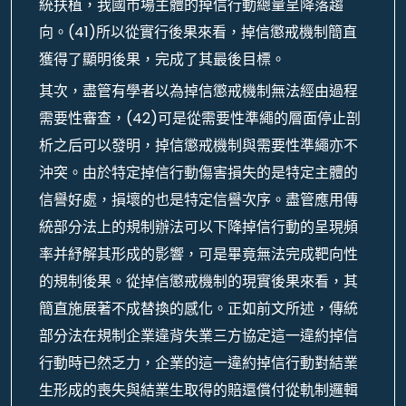
統扶植，我國市場主體的掉信行動總量呈降落趨
向。(41)所以從實行後果來看，掉信懲戒機制簡直
獲得了顯明後果，完成了其最後目標。
其次，盡管有學者以為掉信懲戒機制無法經由過程
需要性審查，(42)可是從需要性準繩的層面停止剖
析之后可以發明，掉信懲戒機制與需要性準繩亦不
沖突。由於特定掉信行動傷害損失的是特定主體的
信譽好處，損壞的也是特定信譽次序。盡管應用傳
統部分法上的規制辦法可以下降掉信行動的呈現頻
率并紓解其形成的影響，可是畢竟無法完成靶向性
的規制後果。從掉信懲戒機制的現實後果來看，其
簡直施展著不成替換的感化。正如前文所述，傳統
部分法在規制企業違背失業三方協定這一違約掉信
行動時已然乏力，企業的這一違約掉信行動對結業
生形成的喪失與結業生取得的賠還償付從軌制邏輯