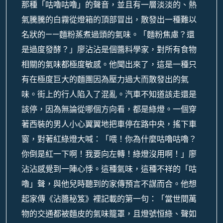
那種「咕嚕咕嚕」的聲音，並且有一層淡淡的、熱
氣騰騰的白霧從燈箱的頂部冒出，散發出一種難以
名狀的——麵粉蒸煮過頭的氣味。「麵粉焦慮？還
是過度發酵？」廖沾沾是個醬料學家，對所有食物
相關的氣味都極度敏感。他聞出來了，這是一種只
有在極度巨大的麵團因為壓力過大而散發出的氣
味。街上的行人陷入了混亂。汽車不知道該走還是
該停，因為無論從哪個方向看，都是綠燈。一個穿
著西裝的男人小心翼翼地把車停在路中央，搖下車
窗，對著紅綠燈大喊：「喂！你為什麼咕嚕咕嚕？
你倒是紅一下啊！我要向左轉！綠燈沒用啊！」廖
沾沾感覺到一陣心悸。這種氣味，這種不祥的「咕
嚕」聲，與他兒時聽到的家傳預言不謀而合。他想
起家傳《沾醬秘笈》裡記載的第一句：「當世間萬
物的交通都被麵皮的氣味籠罩，且燈號恒綠、聲如