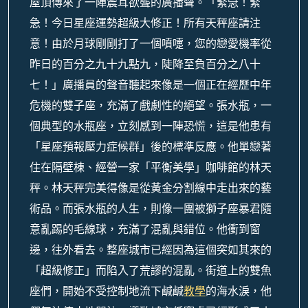
屋頂傳來了一陣震耳欲聾的廣播聲。「緊急！緊
急！今日星座運勢超級大修正！所有天秤座請注
意！由於月球剛剛打了一個噴嚏，您的戀愛機率從
昨日的百分之九十九點九，陡降至負百分之八十
七！」廣播員的聲音聽起來像是一個正在經歷中年
危機的雙子座，充滿了戲劇性的絕望。張水瓶，一
個典型的水瓶座，立刻感到一陣恐慌，這是他患有
「星座預報壓力症候群」後的標準反應。他單戀著
住在隔壁棟、經營一家「平衡美學」咖啡館的林天
秤。林天秤完美得像是從黃金分割線中走出來的藝
術品。而張水瓶的人生，則像一團被獅子座暴君隨
意亂踢的毛線球，充滿了混亂與錯位。他衝到窗
邊，往外看去。整座城市已經因為這個突如其來的
「超級修正」而陷入了荒謬的混亂。街道上的雙魚
座們，開始不受控制地流下鹹鹹
教學
的海水淚，他