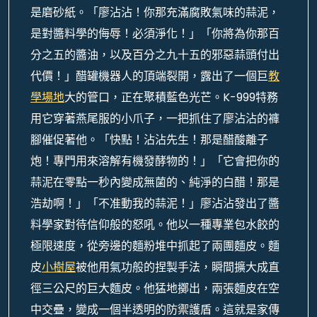
是磨砂紙。「廖沾沾！你那充滿腐敗氣味的蒜泥，
是對醬料學的侮辱！必須淨化！」「你將為你那百
分之五的醬油，以及百分之九十五的邪惡蒜頭付出
代價！」醋罐機器人的頂端裂開，露出了一個巨
教
學場地
大的管口，正在聚積藍色光芒。K-999特務
用它穿著燕尾服的小爪子，一把抓住了廖沾沾的褲
腳催促著他。「快點！沾沾先生！那是醋酸離子
炮！專門用來溶解有機發酵物的！」「它會把你的
蒜泥在零點一秒內變成無菌的、純淨的白醋！那是
浩劫啊！」「不准動我的蒜泥！」廖沾沾發出了醬
料學家對待信仰般的怒吼。他以一種專業包水餃的
極限速度，從旁邊的麵粉堆中抓起了兩團麵皮。麵
皮
小樹屋
被他用氣功般的捏製手法，瞬間擴大成直
徑三公尺的巨大麵皮。他猛地擲出，兩張麵皮在空
中交疊，變成一個半透明的防禦護盾。這就是家傳