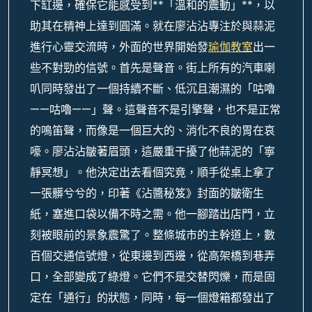
下缸邊，確保它能感受到**「溫和的震動」**，以
助其在精神上達到圓滿。就在廖沾沾專注於與蒜泥
進行心靈交流時，外面的世界開始發
瑜伽教室
出一
些不對勁的信號。首先是聲音。街上所有的汽車喇
叭同時發出了一個持續不斷、低沉且潮濕的「咕嚕
——咕嚕——」聲。這聲音不是引擎聲，也不是正常
的鳴笛聲，而像是一個巨大的、消化不良的胃在哀
嚎。廖沾沾皺著眉頭，這嚴重干擾了他蒜泥的「寧
靜冥想」。他決定出去看個究竟，順手從桌上拿了
一張髒兮兮的，印著《沾醬秘笈》封面的皺衛生
紙，塞進口袋以備不時之需。他一腳踏出店門，立
刻被眼前的景象震驚了。整條城市的主幹道上，數
百個交通信號燈，從東邊到西邊，從高架橋到巷弄
口，全部變成了綠燈。它們不是交替閃爍，而是固
定在「通行」的狀態，同時，每一個燈箱都發出了