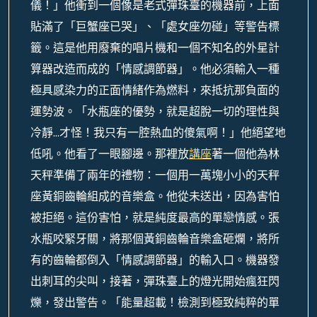
儀！」他衝到一個像是老式彈珠臺的機器前，上面
貼滿了「巨蟹座已哭」、「處女座勿碰」等警告標
籤。這是他用廢棄的唱片機和一個不知名的外星計
算器改造而成的「情感調節器」。他必須輸入一種
極具感染力的正面情緒作為燃料，來抵抗那負面的
運勢波。「水瓶座的優勢，就是超脫一切的理性與
冷靜…才怪！我只有一腔熱血的傻氣啊！」他絕望地
低吼。他看了一眼腳邊。那裡放
講座
著一個他為林
天秤準備了兩年的禮物：一個用一萬塊小小的天秤
座黃銅齒輪組成的音樂盒。他從未送出，因為害怕
被拒絕。這份害怕，就是純度最高的單戀情感。張
水瓶咬緊牙關，將那個黃銅齒輪音樂盒砸爛，將所
有的齒輪都倒入「情感調節器」的輸入口。機器發
出刺耳的尖叫，接著，彈珠臺上的燈光開始瘋狂閃
爍，發出警告。「能量超載！檢測到極致純粹的單