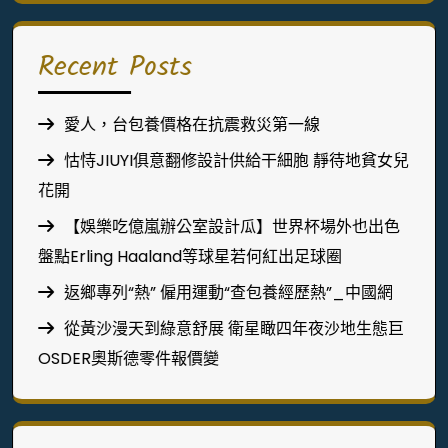
Recent Posts
愛人，台包養價格在抗震救災第一線
怙恃JIUYI俱意翻修設計供給干細胞 靜待地貧女兒
花開
【娛樂吃億嵐辦公室設計瓜】世界杯場外也出色
盤點Erling Haaland等球星若何紅出足球圈
返鄉專列“熱” 僱用運動“查包養經歷熱”_中國網
從黃沙漫天到綠意舒展 衛星瞰四年夜沙地生態巨
OSDER奧斯德零件報價變