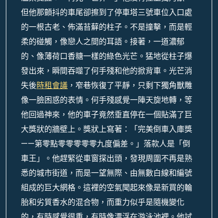
但他那顫抖的車尾卻擦到了停車塔三號車位入口處
的一根古老、佈滿苔蘚的柱子。不是撞擊，而是輕
柔的碰觸，像戀人之間的耳語。接著，一道濃郁
的、像薄荷口香糖一樣的綠色光芒。猛地從柱子爆
發出來，瞬間吞噬了何手殘和他的掀背車。光芒消
失後
時租會議
，窄巷恢復了平靜，只剩下獨角獸雕
像一臉困惑的表情。何手殘感覺一陣天旋地轉，等
他回過神來，他的車子竟然垂直停在一個貼滿了巨
大獎狀的牆壁上。獎狀上寫著：「完美倒車入庫獎
——第零點零零零零零九度偏差。」落款人是「倒
車王」。他趕緊從車窗探出頭，發現周圍不再是熟
悉的城市街道，而是一望無際、由無數白線和編號
組成的巨大網格。這裡的空氣聞起來像是新買的輪
胎和劣質香水的混合物，而重力似乎是隨機變化
的，有時感覺很重，有時像漂浮在游泳池裡。他試