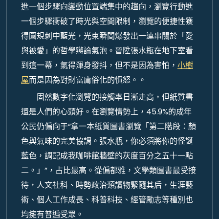
進一個步驟向變動位置端集中的趨向，瀏覽行動進
一個步驟衝破了時光與空間限制，瀏覽的便捷性獲
得圓規刺中藍光，光束瞬間爆發出一連串關於「愛
與被愛」的哲學辯論氣泡。晉陞張水瓶在地下室看
到這一幕，氣得渾身發抖，但不是因為害怕，
小樹
屋
而是因為對財富庸俗化的憤怒。。
固然數字化瀏覽的接觸率日漸走高，但紙質書
還是人們的心頭好。在瀏覽情勢上，45.9%的成年
公民仍偏向于“拿一本紙質圖書瀏覽「第二階段：顏
色與氣味的完美協調。張水瓶，你必須將你的怪誕
藍色，調配成我咖啡館牆壁的灰度百分之五十一點
二。」”，占比最高。從偏都雅，文學類圖書最受接
待，人文社科、時勢政治類讀物緊隨其后，生涯藝
術、個人工作成長、科普科技、經管勵志等種別也
均擁有普遍受眾。