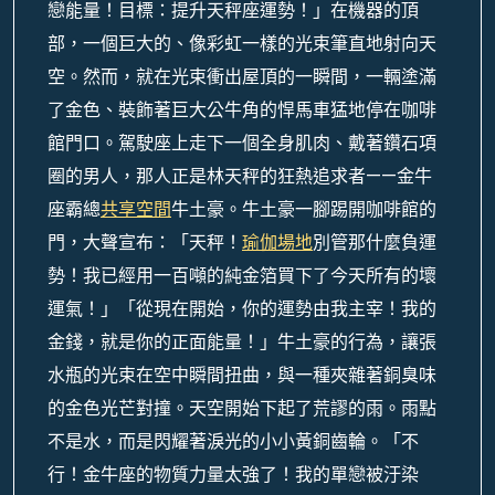
戀能量！目標：提升天秤座運勢！」在機器的頂
部，一個巨大的、像彩虹一樣的光束筆直地射向天
空。然而，就在光束衝出屋頂的一瞬間，一輛塗滿
了金色、裝飾著巨大公牛角的悍馬車猛地停在咖啡
館門口。駕駛座上走下一個全身肌肉、戴著鑽石項
圈的男人，那人正是林天秤的狂熱追求者——金牛
座霸總
共享空間
牛土豪。牛土豪一腳踢開咖啡館的
門，大聲宣布：「天秤！
瑜伽場地
別管那什麼負運
勢！我已經用一百噸的純金箔買下了今天所有的壞
運氣！」「從現在開始，你的運勢由我主宰！我的
金錢，就是你的正面能量！」牛土豪的行為，讓張
水瓶的光束在空中瞬間扭曲，與一種夾雜著銅臭味
的金色光芒對撞。天空開始下起了荒謬的雨。雨點
不是水，而是閃耀著淚光的小小黃銅齒輪。「不
行！金牛座的物質力量太強了！我的單戀被汙染