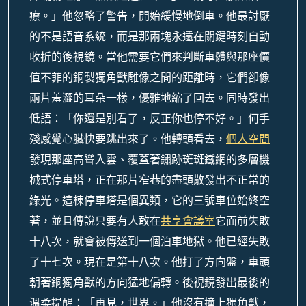
療。」他忽略了警告，開始緩慢地倒車。他最討厭
的不是語音系統，而是那兩塊永遠在關鍵時刻自動
收折的後視鏡。當他需要它們來判斷車體與那座價
值不菲的銅製獨角獸雕像之間的距離時，它們卻像
兩片羞澀的耳朵一樣，優雅地縮了回去。同時發出
低語：「你還是別看了，反正你也停不好。」何手
殘感覺心臟快要跳出來了。他轉頭看去，
個人空間
發現那座高聳入雲、覆蓋著鏽跡斑斑鐵網的多層機
械式停車塔，正在那片窄巷的盡頭散發出不正常的
綠光。這棟停車塔是個異類，它的三號車位始終空
著，並且傳說只要有人敢在
共享會議室
它面前失敗
十八次，就會被傳送到一個泊車地獄。他已經失敗
了十七次。現在是第十八次。他打了方向盤，車頭
朝著銅獨角獸的方向猛地偏轉。後視鏡發出最後的
溫柔提醒：「再見，世界。」他沒有撞上獨角獸，