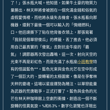
了！」張水瓶大喊。他知道，如果牛土豪的物質力
量勝出，林天秤將會被困在一個充滿金錢和俗氣的
虛假愛情裡，而他將永遠失去機會。張水瓶看向那
機器，還剩下最後一個可以輸入的「情緒燃料」
口。他迅速撕下了貼在他背後衣領上，那張寫著
「我就是個單戀傻瓜」的標籤，丟了進去。他必須
用自己最真實的「傻氣」去對抗金牛座的「霸
氣」！調節器再次發出轟鳴，這一次，射向天空的
光束不再是彩虹色，而是充滿了水瓶座
小班教學
特
有的怪誕藍色**。藍色光束與金色光芒在空中形成
了一個巨大的、旋轉著的太極圖案，像是在爭奪林
天秤的靈魂。這場以星座運勢為賭注、以單戀能量
為武器的荒唐戰爭，正式打響了。藍色與金色的光
芒在林天秤咖啡館上空劇烈衝撞，創造出一個不斷
旋轉的怪異氣旋。%和6.3%。數字化瀏覽也浮現出