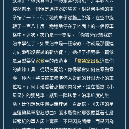
放棄』，讓我看到了一絲愚蠢的勇氣。」車影大人
突然掏出一個像是遙控器的裝置，對著何手殘的車
子按了一下。何手殘的車子從牆上脫落，在空中旋
轉了一百八十度，穩穩地停在了地面上的一個停車
格中。這次，夾角是——零度。「你被分配給我的
泊車學徒了。如果泊車是一種宗教，你就是那個連
方向盤都沒摸過的新信徒。」她指了指旁邊一輛像
是巨型嬰兒
家教
車的改造車：「
會議室出租
這是你
的訓練工具，從現在開始，你得學會如何在零點零
零一秒內，將這輛車精準停入對面的針眼大小的車
位裡。」何手殘看著那輛閃閃發光、還在播放《小
星星》的嬰兒車，感到一陣眩暈。泊車維度的生
活，比他想象中還要無理頭一百萬倍。《失控的星
座運勢與單戀狂想曲》張水瓶從他那張覆蓋著七層
舊報紙的單人床上驚醒，不是因為鬧鐘，而是因為