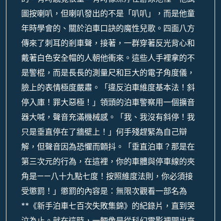
圖按喇叭，但喇叭發出的不是「叭叭」，而是他童
年時學會的、關於泊車口訣的魔性兒歌。四面八方
傳來了刺耳的剎車聲，接著，一群穿著反光背心和
戴著白色安全帽的人朝他衝來。這些人手裡拿的不
是警棍，而是長長的測量尺和巨大的電子角度儀，
臉上的表情極度嚴肅。「違反泊車維度基本法！斜
停入庫！罪大惡極！」領頭的泊車警察用一個擴音
器大喊，聲音充滿機械感。「我、我沒有斜停！我
只是垂直停在了牆壁上！」何手殘趕緊為自己辯
解，但聲音因為恐懼而顫抖。「垂直泊車？那是在
第三次元的行為，在這裡，你的車體與停車線的夾
角是——八十九點七度！按照維度法則，你必須接
受懲罰！」懲罰的內容是：無限次觀看一部名為
**《新手泊車七百次失敗集錦》的紀錄片，直到哭
泣為止。就在這時，一輛像是從科幻電影裡開出來