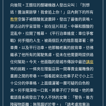
向後院。王醋狂的醋罐機器人發出尖叫：「別想
逃！醬油黨餘孽！我會追上你！」店內剩下的所有
教學
空盤子被醋酸氣波震碎，發出了最後的哀鳴。
廖沾沾的宇宙冒險，就在這片蒜泥、中藥和醋酸的
混亂中，拉開了帷幕。《平行泊車維度：車位爭奪
戰》何手殘的人生，被兩個巨大的陰影籠罩著：停
車費，以及平行泊車。他那輛老舊的掀背車，彷彿
繼承了他所有的駕駛焦慮，從未在他需要時提供過
任何幫助。今天，他面臨的是城市傳說中最恐
講座
怖的挑戰，一條夾在理髮店與一間專賣金屬雕像的
畫廊之間的窄巷。一個看起來比他車子尺寸小上三
十公分的停車格，上面還灑著一層可疑的白色粉
末。何手殘深吸一口氣。將車子打了倒檔。他的車
載語音系統發出了令人不快的女聲：「警告，後方
障礙物距離：無限趨近於零。」「請考慮放棄治