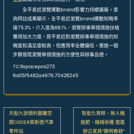
全平易近瀏覽運動brand影響力持續擴展。查
詢拜訪成果顯示，全平易近瀏覽brand運動知曉率
達75.3%，介入度為68.1%，瀏覽辦事舉措措施扶植
獲得加大力度，居平易近對瀏覽辦事舉措措施的知
曉度和滿足度較高，但應用率全體偏低，需進一個
步驟晉陞瀏覽舉措措施的方便性與辦事品德。
TC:9spacepos273
6a05f5482a4976.70428245
文
天船九號順利撤離空
智能化育秧、無人機
章
間OSDER奧斯德汽車
施肥、機械收穫 億嵐
導
零件站
辦公家具“聰明春耕”