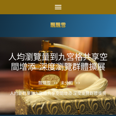
Skip
to
content
飄飄雪
(Press
Enter)
人均瀏覽量到九宮格共享空
間增添 深度瀏覽群體擴展
飄飄雪
>>
未分類
>>
人均瀏覽量到九宮格共享空間增添 深度瀏覽群體擴展