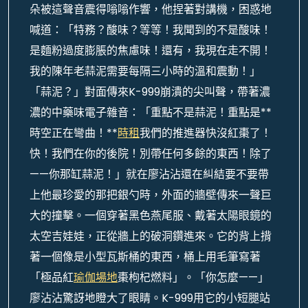
朵被這聲音震得嗡嗡作響，他捏著對講機，困惑地
喊道：「特務？酸味？等等！我聞到的不是酸味！
是麵粉過度膨脹的焦慮味！還有，我現在走不開！
我的陳年老蒜泥需要每隔三小時的溫和震動！」
「蒜泥？」對面傳來K-999崩潰的尖叫聲，帶著濃
濃的中藥味電子雜音：「重點不是蒜泥！重點是**
時空正在彎曲！**
時租
我們的推進器快沒紅棗了！
快！我們在你的後院！別帶任何多餘的東西！除了
——你那缸蒜泥！」就在廖沾沾還在糾結要不要帶
上他最珍愛的那把銀勺時，外面的牆壁傳來一聲巨
大的撞擊。一個穿著黑色燕尾服、戴著太陽眼鏡的
太空吉娃娃，正從牆上的破洞鑽進來。它的背上揹
著一個像是小型瓦斯桶的東西，桶上用毛筆寫著
「極品紅
瑜伽場地
棗枸杞燃料」。「你怎麼——」
廖沾沾驚訝地瞪大了眼睛。K-999用它的小短腿站