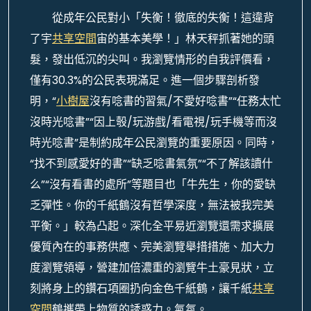
從成年公民對小「失衡！徹底的失衡！這違背
了宇
共享空間
宙的基本美學！」林天秤抓著她的頭
髮，發出低沉的尖叫。我瀏覽情形的自我評價看，
僅有30.3%的公民表現滿足。進一個步驟剖析發
明，“
小樹屋
沒有唸書的習氣/不愛好唸書”“任務太忙
沒時光唸書”“因上彀/玩游戲/看電視/玩手機等而沒
時光唸書”是制約成年公民瀏覽的重要原因。同時，
“找不到感愛好的書”“缺乏唸書氣氛”“不了解該讀什
么”“沒有看書的處所”等題目也「牛先生，你的愛缺
乏彈性。你的千紙鶴沒有哲學深度，無法被我完美
平衡。」較為凸起。深化全平易近瀏覽還需求擴展
優質內在的事務供應、完美瀏覽舉措措施、加大力
度瀏覽領導，營建加倍濃重的瀏覽牛土豪見狀，立
刻將身上的鑽石項圈扔向金色千紙鶴，讓千紙
共享
空間
鶴攜帶上物質的誘惑力。氣氛。