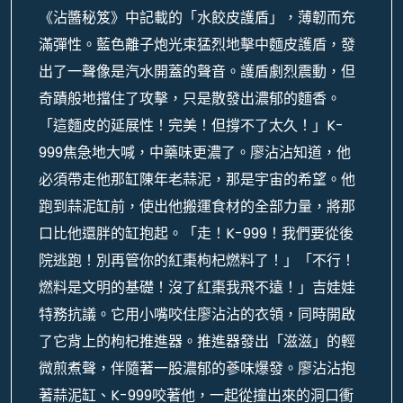
《沾醬秘笈》中記載的「水餃皮護盾」，薄韌而充
滿彈性。藍色離子炮光束猛烈地擊中麵皮護盾，發
出了一聲像是汽水開蓋的聲音。護盾劇烈震動，但
奇蹟般地擋住了攻擊，只是散發出濃郁的麵香。
「這麵皮的延展性！完美！但撐不了太久！」K-
999焦急地大喊，中藥味更濃了。廖沾沾知道，他
必須帶走他那缸陳年老蒜泥，那是宇宙的希望。他
跑到蒜泥缸前，使出他搬運食材的全部力量，將那
口比他還胖的缸抱起。「走！K-999！我們要從後
院逃跑！別再管你的紅棗枸杞燃料了！」「不行！
燃料是文明的基礎！沒了紅棗我飛不遠！」吉娃娃
特務抗議。它用小嘴咬住廖沾沾的衣領，同時開啟
了它背上的枸杞推進器。推進器發出「滋滋」的輕
微煎煮聲，伴隨著一股濃郁的蔘味爆發。廖沾沾抱
著蒜泥缸、K-999咬著他，一起從撞出來的洞口衝