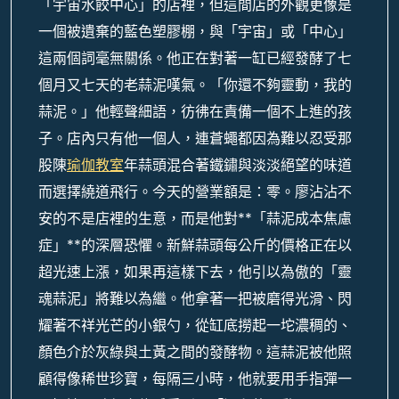
「宇宙水餃中心」的店裡，但這間店的外觀更像是
一個被遺棄的藍色塑膠棚，與「宇宙」或「中心」
這兩個詞毫無關係。他正在對著一缸已經發酵了七
個月又七天的老蒜泥嘆氣。「你還不夠靈動，我的
蒜泥。」他輕聲細語，彷彿在責備一個不上進的孩
子。店內只有他一個人，連蒼蠅都因為難以忍受那
股陳
瑜伽教室
年蒜頭混合著鐵鏽與淡淡絕望的味道
而選擇繞道飛行。今天的營業額是：零。廖沾沾不
安的不是店裡的生意，而是他對**「蒜泥成本焦慮
症」**的深層恐懼。新鮮蒜頭每公斤的價格正在以
超光速上漲，如果再這樣下去，他引以為傲的「靈
魂蒜泥」將難以為繼。他拿著一把被磨得光滑、閃
耀著不祥光芒的小銀勺，從缸底撈起一坨濃稠的、
顏色介於灰綠與土黃之間的發酵物。這蒜泥被他照
顧得像稀世珍寶，每隔三小時，他就要用手指彈一