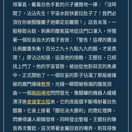
得筆直，戴著白色手套的爪子優雅地一揮：「沒時
間了，沾沾先生！宇宙水餃快要拉肚子了！我們必
須在你被醋酸離子炮鎖定前離開！」話音未落，一
股極致尖銳、刺鼻的酸氣猛地從店門口灌入，伴隨
著一個狂妄自大的電子音效：「警告！這裡的醬油
比例嚴重失衡！百分之九十九點九九的醋，才是真
理！」廖沾沾知道，這是他的宿敵，王醋狂，已經
找上門了。他的宇宙冒險，被迫從他對蒜泥的焦慮
中，正式開始了。一個狂妄的影子佔滿了那扇被撞
破的牆門邊緣
教學
，光線一瞬間被極端的酸氣扭
曲。一個
舞蹈場地
閃閃發光、像醋罐的機器人緩緩
漂浮進
會議室出租
來，它的底座還不斷噴射著白色
醋霧。它身上掛著「醋狂派大勝利」的霓虹燈牌，
閃爍得讓人眼睛發疼，同時發出警報。王醋狂的聲
音再次響起，這次帶著金屬回音的嘲弄，刺耳得像