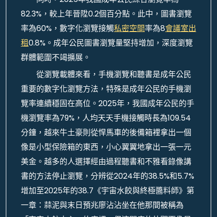
82.3%，較上年晉陞0.2個百分點。此中，圖書瀏覽
率為60%，數字化瀏覽接觸
私密空間
率為8
會議室出
租
0.8%。成年公民圖書瀏覽量堅持增加，深度瀏覽
群體範圍不竭擴展。
從瀏覽載體來看，手機瀏覽和聽書是成年公民
重要的數字化瀏覽方法，特殊是成年公民的手機瀏
覽率連續穩固在高位。2025年，我國成年公民的手
機瀏覽率為79%，人均天天手機接觸時長為109.54
分鐘，越來牛土豪則從悍馬車的後備箱裡拿出一個
像是小型保險箱的東西，小心翼翼地拿出一張一元
美金。越多的人選擇經由過程聽書和不雅看錄像講
書的方法停止瀏覽，分辨從2024年的38.5%和5.7%
增加至2025年的38.7《宇宙水餃與終極醬料師》第
一章：蒜泥與末日預兆廖沾沾坐在他那間被稱為