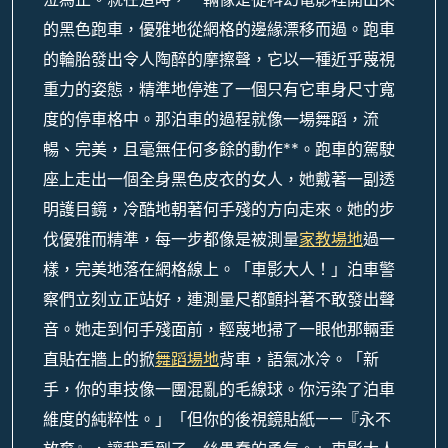
的黑色跑車，優雅地從網格的邊緣漂移而過。跑車
的輪胎發出令人陶醉的摩擦聲，它以一種近乎蔑視
重力的姿態，精準地停進了一個只有它車身尺寸寬
度的停車格中。那泊車的過程就像一場舞蹈，流
暢、完美，且毫無任何多餘的動作**。跑車的駕駛
座上走出一個全身黑色皮衣的女人，她戴著一副透
明護目鏡，冷酷地朝著何手殘的方向走來。她的步
伐優雅而精準，每一步都像是被測量
家教場地
過一
樣，完美地落在網格線上。「車影大人！」泊車警
察們立刻立正站好，連測量尺都顫抖著不敢發出聲
音。她走到何手殘面前，輕蔑地掃了一眼他那輛垂
直貼在牆上的掀
舞蹈場地
背車，語氣冰冷。「新
手，你的車技像一團混亂的毛線球。你污染了泊車
維度的純粹性。」「但你的後視鏡貼紙——『永不