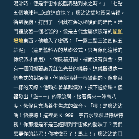
湯沸時，便是宇宙水餃臨界點到來之時。」「七點
五個地球年…怎麼這麼快？」廖沾沾猛地衝回店裡，
衝到後廚，打開了一個藏在舊冰櫃後面的暗門。暗
門裡放著一個老舊的、像是古代金屬保險箱的
瑜伽
場地
東西。他輸入了密碼：「一醬二醋三油四辣五
蒜泥」（這是醬料界的基礎公式，只有像他這樣的
傳統派才會用）。保險箱打開，裡面沒有黃金，只
有一個閃爍著詭異紅色光芒的儀器。這儀器很像一
個老式的對講機，但頂部插著一根彎曲的、像韭菜
一樣的天線。他顫抖著拿起儀器，按下通話鈕。儀
器發出「滋——」的電流聲，接著傳來一陣高八
度、急促且充滿養生焦慮的聲音。「喂！是廖沾沾
嗎！快接聽！這裡是 K-999！宇宙水餃聯盟特級特
務！你那邊是不是已經聞到宇宙級的酸味了？我們
需要你的蒜泥！你被徵召了！馬上！」廖沾沾的耳