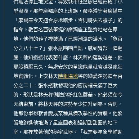
們無法停止地哭泣，導致城市低窪處已經形成了小
型潟湖。那些摩羯座的上班族，嚴格遵守著廣播中
「摩羯座今天適合原地踏步，否則將失去襪子」的
指令。數百名西裝筆挺的摩羯座正整齊地站在原
地，他們的鞋子裡裝滿了已經潮濕的淚水。「負百
分之八十七？」張水瓶喃喃自語，感到胃部一陣翻
騰，他知道這代表著什麼。林天秤的運勢越差，他
那股積壓已久、無處安放的單戀能量就會越發瘋狂
地實體化。上次林天
時租場地
秤的戀愛運勢跌至百
分之二十，張水瓶就發現他的廚房裡長滿了巨大
的、形狀是林天秤側臉的粉紅色蘑菇。他必須在今
天結束前，將林天秤的運勢至少提升到零。否則，
他那份單戀就會變成某種具備攻擊性的實體。他緊
張地跑進他堆滿了星座圖表和過期甜甜圈的地下
室，那裡放著他的秘密武器。「我需要星象學輔助