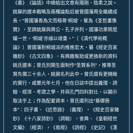
《書》《論語》中總結出文章有陽剛、陰柔之說。
姚鼐的選本戰略及兩種論點后被曾國藩周全繼續成
長。“曾國藩善為文而極尊‘桐城’，嘗為《圣哲畫像
贊》，至躋姚鼐與周公、孔子并列。國藩功業既焜
耀一世，‘桐城’亦緣以增重。”（《清代學術概
論》）曾國藩對桐城派的推進宏大，纂《經史百家
雜鈔》《古文四象》，有興趣幫助或更換新的資料
姚氏選本；曾氏別開生面制作“圣賢系列”，推尊圣
賢先儒三十余人，姚鼐名列此中。曾氏還有更精緻
的實行，咸豐元年七月，他在日誌中提出義理、詞
翰、經濟、考證之學，并與孔門四科對比，以顯示
取法乎上；作為配套資本，曾氏還列出“基礎冊
本”：四子書、《近思錄》（義理），《經史百家雜
鈔》《十八家詩鈔》（詞翰），會典、《皇朝經世
文編》（經濟），《易經》《詩經》《史記》《漢