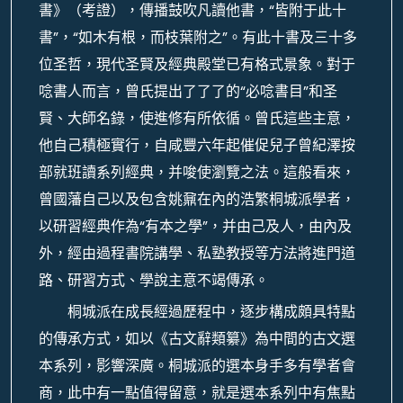
書》（考證），傳播鼓吹凡讀他書，“皆附于此十
書”，“如木有根，而枝葉附之”。有此十書及三十多
位圣哲，現代圣賢及經典殿堂已有格式景象。對于
唸書人而言，曾氏提出了了了的“必唸書目”和圣
賢、大師名錄，使進修有所依循。曾氏這些主意，
他自己積極實行，自咸豐六年起催促兒子曾紀澤按
部就班讀系列經典，并唆使瀏覽之法。這般看來，
曾國藩自己以及包含姚鼐在內的浩繁桐城派學者，
以研習經典作為“有本之學”，并由己及人，由內及
外，經由過程書院講學、私塾教授等方法將進門道
路、研習方式、學說主意不竭傳承。
桐城派在成長經過歷程中，逐步構成頗具特點
的傳承方式，如以《古文辭類纂》為中間的古文選
本系列，影響深廣。桐城派的選本身手多有學者會
商，此中有一點值得留意，就是選本系列中有焦點