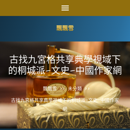
Skip
to
content
飄飄雪
(Press
Enter)
古找九宮格共享典學視域下
的桐城派–文史–中國作家網
飄飄雪
>>
未分類
>>
古找九宮格共享典學視域下的桐城派–文史–中國作家
網