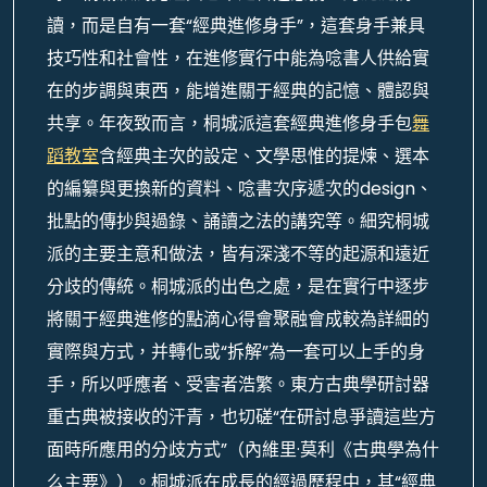
讀，而是自有一套“經典進修身手”，這套身手兼具
技巧性和社會性，在進修實行中能為唸書人供給實
在的步調與東西，能增進關于經典的記憶、體認與
共享。年夜致而言，桐城派這套經典進修身手包
舞
蹈教室
含經典主次的設定、文學思惟的提煉、選本
的編纂與更換新的資料、唸書次序遞次的design、
批點的傳抄與過錄、誦讀之法的講究等。細究桐城
派的主要主意和做法，皆有深淺不等的起源和遠近
分歧的傳統。桐城派的出色之處，是在實行中逐步
將關于經典進修的點滴心得會聚融會成較為詳細的
實際與方式，并轉化或“拆解”為一套可以上手的身
手，所以呼應者、受害者浩繁。東方古典學研討器
重古典被接收的汗青，也切磋“在研討息爭讀這些方
面時所應用的分歧方式”（內維里·莫利《古典學為什
么主要》）。桐城派在成長的經過歷程中，其“經典