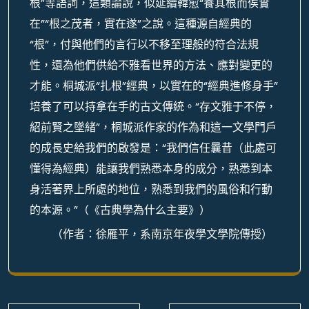
根”等語詞，這類論說，似延續韓愈“養其根而俟實
在”“根之茂者，實在遂”之說。這種源自經典的
“根”，付與他們的言行以不移至理般的符合法規
性，還為他們供給不雅看世界的方法、應對變更的
才能。桐城派“扎根”經典，以實在的“經典進修身手”
培養了可以持拿在手的古文傳統。“存文雅于不停，
紹前賢之墜緒”，桐城派作家的作為和這一文學門戶
的成長史給我們的啟發是：“我們信任曩昔（此處可
懂得為經典）能讓我們熟悉本身的成分，熟悉到本
身活著界上所處的地位，熟悉到我們的風俗和行動
的本源。”（《古典學為什么主要》）
（作者：徐雁平，系南京年夜學文學院傳授）