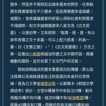
選本，然這并不限制后出諸多選本的問世，在焦點
選本周邊還發生不少選本，這些周邊選本或接續，
或簡化，皆依據編選者的研習心得和社會利用需求
不竭調劑，如方宗誠精選唐宋八家文為《古文扼
要》，以便初學，又有假想：“取周、程、張、朱以
來年夜儒之文十余篇，可以上配六經者，列為一
書，曰《文雅正脈》。”（《古文扼要敘》）方氏之
舉，反應出
小樹屋
桐城派所選之文中間牢固、周邊
機動的趨勢，這也包管了古文門戶的活氣。
假如說桐城派的選本重要是向別傳播，那么批
注經典以及過錄諸家批注則是面向本身的日常修
煉，是為己之學
會議室出租
。以劉聲木《桐城文學
撰述考》統計，方苞51種著作中有批注13種，劉年
夜櫆30種中有15種，姚范16種中有1
瑜伽教室
1種，
姚鼐45種中有17種，而晚近的吳汝綸123種有98