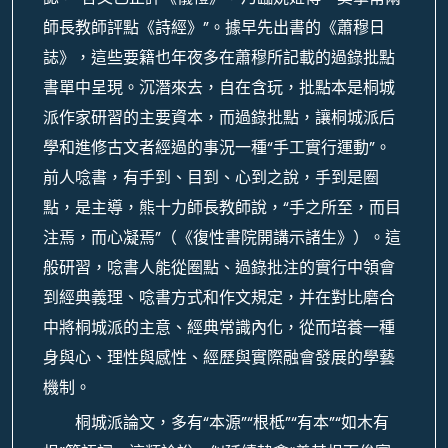
師長教師評點《詩經》”。據早先出書的《蕭穆日
誌》，這些要籍也年夜多在蕭穆所記載的過錄批點
書單中呈現。沉潛來去，自在含玩，批點本是桐城
派作家研習的主要資本，而過錄批點，讓桐城派后
學和進修古文者經過的事況一種“手工實行運動”。
前人唸書，有手到、目到、心到之說，手到是圈
點，是主導，熊十力師長教師說，“手之所至，而目
注焉，而心凝焉”（《復性書院開講示諸生》）。這
般研習，唸書人能從圈點、過錄批注的實行中領會
到經典義理、唸書方式和作文規定，并在對比磨合
中將桐城派的主意、經典常識內化，從而培養一種
身與心、理性與感性、經歷與實際融會發展的學藝
機制。
桐城派論文，多有“本源”“根柢”“有本”“如木有