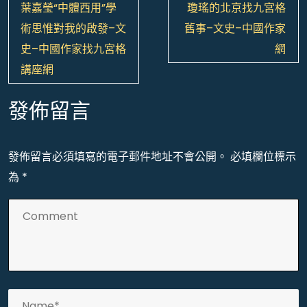
文
葉嘉瑩“中體西用”學
瓊瑤的北京找九宮格
章
術思惟對我的啟發–文
舊事–文史–中國作家
導
史–中國作家找九宮格
網
覽
講座網
發佈留言
發佈留言必須填寫的電子郵件地址不會公開。
必填欄位標示
為
*