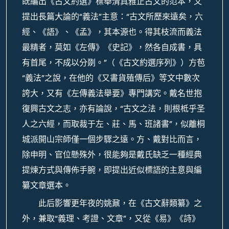
既編出《古文約選》標舉清真雅正古文的范本，又
提出長篇大論的“義法”主意：“古文所歷來遠矣，六
經、《語》、《孟》，其本源也。得其枝流而義法
最精者，莫如《左傳》《史記》，然各自成書，具
有首尾，不成以分剟。”（《古文約選序列》）方苞
“義法”之說，在他的《又書貨殖傳后》等文中數次
誇大，又有《左傳義法舉要》專門講究。戴名世抱
復興古文之志，亦有論說，“古文之法，則根柢乎圣
人之六經，而取裁于左、莊、馬、班諸書”，似離桐
城派開山宗師僅一個步驟之遠。方、戴對比而言，
除申明、官位懸殊外，很能夠是戴氏缺乏一種經典
提煉方式與傳佈手腕，即提出近似標語的主意與編
纂文章選本。
此后影響更年夜的姚鼐，在《古文辭類纂》之
外，兼取“義理、考證、文章”，又從《易》《詩》