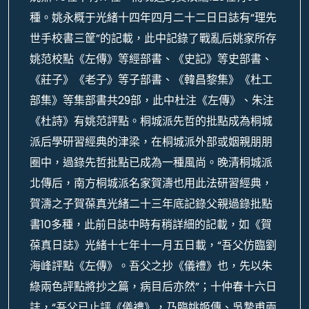
種。姚永概于光緒十四年四月二十二日日誌有“理先
世手校書三筐”的記載，此中記錄了戰亂后姚家所存
姚范校點《左傳》等經部書、《史記》等史部書、
《莊子》《老子》等子部書、《韓昌黎集》《杜工
部集》等集部書共29部，此中杜注《左傳》、朱注
《杜詩》有姚范評點。桐城派先哲的批點成為桐城
派后學研習經典的津梁，在桐城派外部或姻親朋朋
圈中，過錄先哲批點已成為一種風尚。晚清桐城派
北傳后，南方桐城派名家賀濤也用此法研習經典，
賀濤之子賀葆真光緒二十三年底記錄父親過錄批點
書10多種，此前日誌中時有稍詳細的記載，如《賀
葆真日誌》光緒十七年十一月五日載，“吾父仿臨劉
海峰評點《左傳》。吾父之抄《儀禮》也，先以朱
綠兩色評點將抄之篇，病目后亦然”；十仲春十六日
誌，“吾父已止評《儀禮》，乃臨姚姬傳、吳摯甫兩