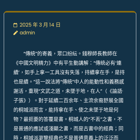
2025 年 3 月 14 日
admin
“傳統”的寄義，眾口紛紜。錢穆師長教師在
《中國文明精力》中有平生動講解：“傳統必有‘連
續’，如手上拿一工具沒有失落，持續拿在手，是持
也是續。”這一說法將“傳統”中人的能動性和義務感
謝活，重現“文武之道，未墜于地，在人”（《論語·
子張》）。對于延續二百余年、主流余裔舒展全國
的桐城派而言，能持拿在手、使之未墜于地是何
物？最扼要的答覆是書。桐城人的“不丟”之書，不
是普通的應試或淺顯之書，而是古書中的經典；同
時，桐城派瀏覽經典也不是普通意義上的泛泛而