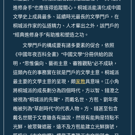
進修身手”也應值得追蹤關心。桐城派能演化成中國
文學史上成員最多、延續時光最長的文學門戶，在
桐城派作家的弘道精力、人才輩出之外，該門戶的
“經典進修身手”有助推和塑造之功。
文學門戶的構成要有諸多要素的促合，依照
《中國年夜百科全書》“中國文學”分冊供給的說
明，“思惟偏向、藝術主意、審雅觀點”必不成缺，
這類內在的事務實在就是門戶的文學主意。桐城派
最主要的文學主意的呈現，頗
家教
具意味。江小角
將桐城派的成長劃分為四個時代，方以智、錢澄之
被視為“桐城派的先聲”，而戴名世、方苞、劉年夜
櫆被列為“草創時代”的代表人物。方、錢甚至包含
戴名世關于文章雖各有論說，然很有能夠是特點不
光鮮，被眾聲遮蔽，遠不及方苞能建立光鮮旗號，