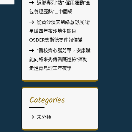
返鄉專列“熱” 僱用運動“查
包養經歷熱”_中國網
從黃沙漫天到綠意舒展 衛
星瞰四年夜沙地生態巨
OSDER奧斯德零件報價變
“醫校齊心護芳華，安康賦
能向將來秀傳醫院巡檢”運動
走進青島理工年夜學
Categories
未分類