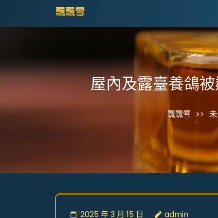
Skip
飄飄雪
to
content
(Press
Enter)
屋內及露臺養鴿被
飄飄雪
>>
未
2025 年 3 月 15 日
admin