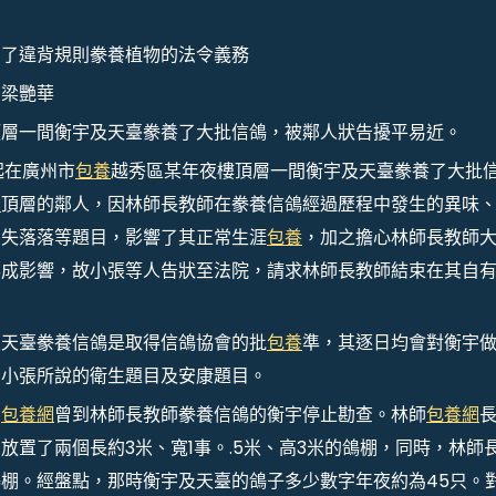
增了違背規則豢養植物的法令義務
 梁艷華
頂層一間衡宇及天臺豢養了大批信鴿，被鄰人狀告擾平易近。
起在廣州市
包養
越秀區某年夜樓頂層一間衡宇及天臺豢養了大批
網
頂層的鄰人，因林師長教師在豢養信鴿經過歷程中發生的異味
常失落落等題目，影響了其正常生涯
包養
，加之擔心林師長教師
形成影響，故小張等人告狀至法院，請求林師長教師結束在其自
及天臺豢養信鴿是取得信鴿協會的批
包養
準，其逐日均會對衡宇
在小張所說的衛生題目及安康題目。
，
包養網
曾到林師長教師豢養信鴿的衡宇停止勘查。林師
包養網
置了兩個長約3米、寬1事。.5米、高3米的鴿棚，同時，林師
棚。經盤點，那時衡宇及天臺的鴿子多少數字年夜約為45只。