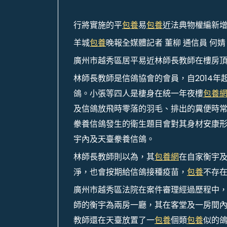
行將實施的平
包養
易
包養
近法典物權編新
羊城
包養
晚報全媒體記者 董柳 通信員 何婧
廣州市越秀區居平易近林師長教師在樓房
林師長教師是信鴿協會的會員，自2014年
鴿。小張等四人是棲身在統一年夜樓
包養
及信鴿放飛時零落的羽毛、排出的糞便時
豢養信鴿發生的衛生題目會對其身材安康
宇內及天臺豢養信鴿。
林師長教師則以為，其
包養網
在自家衡宇
淨，也會按期給信鴿接種疫苗，
包養
不存
廣州市越秀區法院在案件審理經過歷程中
師的衡宇為兩房一廳，其在客堂及一房間內放
教師還在天臺放置了一
包養
個類
包養
似的鴿