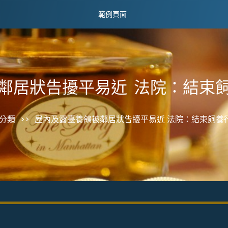
範例頁面
鄰居狀告擾平易近 法院：結束
分類
>>
屋內及露臺養鴿被鄰居狀告擾平易近 法院：結束飼養