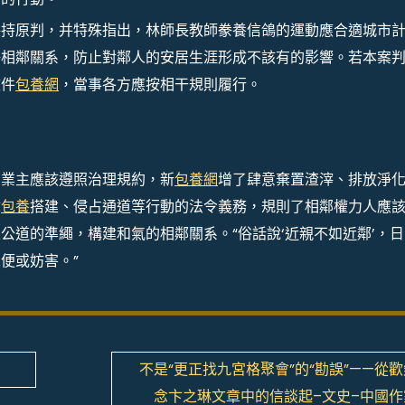
保持原判，并特殊指出，林師長教師豢養信鴿的運動應合適城市
好相鄰關系，防止對鄰人的安居生涯形成不該有的影響。若本案
文件
包養網
，當事各方應按相干規則履行。
了業主應該遵照治理規約，新
包養網
增了肆意棄置渣滓、排放淨
章
包養
搭建、侵占通道等行動的法令義務，規則了相鄰權力人應
公道的準繩，構建和氣的相鄰關系。“俗話說‘近親不如近鄰’，日
便或妨害。”
！
不是“更正找九宮格聚會”的“勘誤”——從
念卞之琳文章中的信談起–文史–中國作