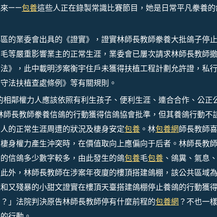
來——
包養
這些人正在錄製常識比賽節目，她是日常平凡豢養的
小區的業委會出具的《證實》，證實林師長教師豢養大批鴿子停
羽毛等嚴重影響業主的正常生涯，業委會已屢次請求林師長教師
看法》，此中載明涉案衡宇住戶未獲得扶植工程計劃允許證，私
市守法扶植查處條例》等有關規則。
的相鄰權力人應該依照有利生孩子、便利生涯、連合合作、公正
林師長教師豢養信鴿的行動獲得信鴿協會批準，但其養鴿行動不
別人的正常生涯周遭的狀況及棲身安定
包養
。林
包養網
師長教師
涯棲身權力產生沖突時，在價值取向上應偏向于后者。林師長教
養的信鴿多少數字較多，由此發生的鴿
包養
毛
包養
、鴿糞、氣息
。此外，林師長教師在涉案年夜廈的樓頂搭建鴿棚，該公共區域
暖和又殘暴的小甜文證實在樓頂天臺搭建鴿棚停止養鴿的行動獲
了？」法院判決原告林師長教師停有什麼前程的
包養網
？不也一
子的行動。