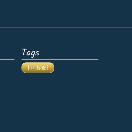
Tags
[db:标签]