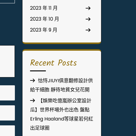
2023 年 11 月
2023 年 10 月
2023 年 9 月
Recent Posts
怙恃JIUYI俱意翻修設計供
給干細胞 靜待地貧女兒花開
【娛樂吃億嵐辦公室設計
瓜】世界杯場外也出色 盤點
Erling Haaland等球星若何紅
出足球圈