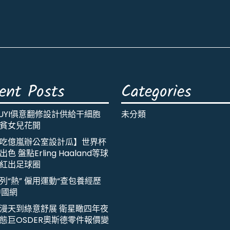
ent Posts
Categories
IUYI俱意翻修設計供給干細胞
未分類
貧女兒花開
吃億嵐辦公室設計瓜】世界杯
色 盤點Erling Haaland等球
紅出足球圈
列“熱” 僱用運動“查包養經歷
中國網
漫天到綠意舒展 衛星瞰四年夜
態巨OSDER奧斯德零件報價變