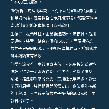
則在60萬元擺佈。
“盤算拆卸式建筑本錢，不克不及孤登時看賬面數字
和單項本錢，還要從全性命周期算賬。”張愛軍以濟
南融創文旅城泊車樓項目為例說明：
生孩子一根預制柱，企業要建廠房、造模具，后期
要運輸、裝置，綜合造價約1500元，而現場澆筑一
根柱子只需約1000元。假如只算構件費，拆卸式建
筑本錢簡直有增添。
但從全流程看，本錢現實降落了。采用拆卸式建造
技巧，得益于流水線範圍化生孩子，節儉了抹灰、
砌體、搭建腳手架等開支；工期延長半年多，節儉
了資料周轉、裝備租賃等所需支出，企業還能接新
的工程項目。生孩子每根柱子多花的500元錢，早
就省出來了。