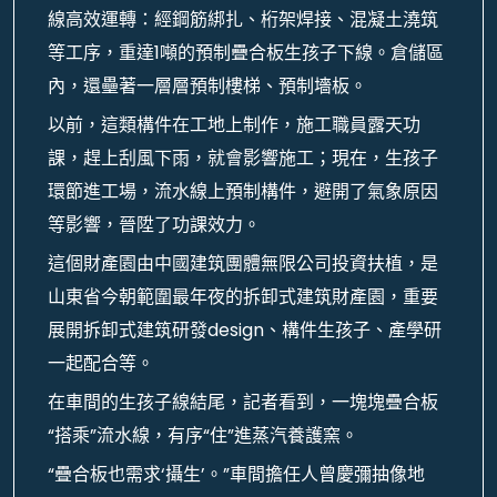
線高效運轉：經鋼筋綁扎、桁架焊接、混凝土澆筑
等工序，重達1噸的預制疊合板生孩子下線。倉儲區
內，還壘著一層層預制樓梯、預制墻板。
以前，這類構件在工地上制作，施工職員露天功
課，趕上刮風下雨，就會影響施工；現在，生孩子
環節進工場，流水線上預制構件，避開了氣象原因
等影響，晉陞了功課效力。
這個財產園由中國建筑團體無限公司投資扶植，是
山東省今朝範圍最年夜的拆卸式建筑財產園，重要
展開拆卸式建筑研發design、構件生孩子、產學研
一起配合等。
在車間的生孩子線結尾，記者看到，一塊塊疊合板
“搭乘”流水線，有序“住”進蒸汽養護窯。
“疊合板也需求‘攝生’。”車間擔任人曾慶彌抽像地