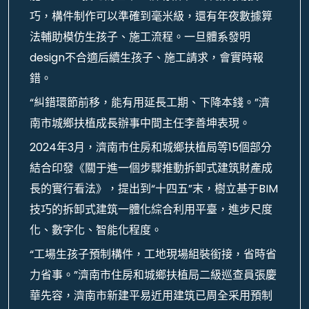
巧，構件制作可以準確到毫米級，還有年夜數據算
法輔助模仿生孩子、施工流程。一旦體系發明
design不合適后續生孩子、施工請求，會實時報
錯。
“糾錯環節前移，能有用延長工期、下降本錢。”濟
南市城鄉扶植成長辦事中間主任李善坤表現。
2024年3月，濟南市住房和城鄉扶植局等15個部分
結合印發《關于進一個步驟推動拆卸式建筑財產成
長的實行看法》，提出到“十四五”末，樹立基于BIM
技巧的拆卸式建筑一體化綜合利用平臺，進步尺度
化、數字化、智能化程度。
“工場生孩子預制構件，工地現場組裝銜接，省時省
力省事。”濟南市住房和城鄉扶植局二級巡查員張慶
華先容，濟南市新建平易近用建筑已周全采用預制