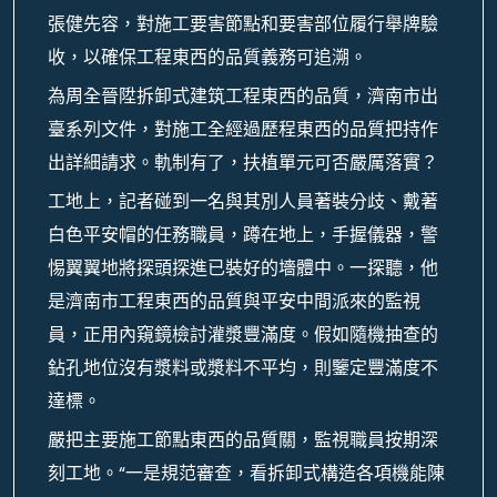
張健先容，對施工要害節點和要害部位履行舉牌驗
收，以確保工程東西的品質義務可追溯。
為周全晉陞拆卸式建筑工程東西的品質，濟南市出
臺系列文件，對施工全經過歷程東西的品質把持作
出詳細請求。軌制有了，扶植單元可否嚴厲落實？
工地上，記者碰到一名與其別人員著裝分歧、戴著
白色平安帽的任務職員，蹲在地上，手握儀器，警
惕翼翼地將探頭探進已裝好的墻體中。一探聽，他
是濟南市工程東西的品質與平安中間派來的監視
員，正用內窺鏡檢討灌漿豐滿度。假如隨機抽查的
鉆孔地位沒有漿料或漿料不平均，則鑒定豐滿度不
達標。
嚴把主要施工節點東西的品質關，監視職員按期深
刻工地。“一是規范審查，看拆卸式構造各項機能陳