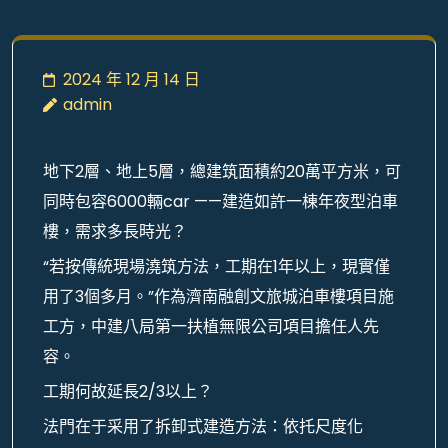
2024 年 12 月 14 日
admin
地下2層、地上5層，總建筑面積約20萬平方米，可
同時包容6000輛car ——建造如許一棟年夜型泊車
樓，需求多長時光？
“若按傳統現場澆筑方法，工期在1年以上，現實僅
用了3個多月。”作為濟南融創文旅城泊車樓項目施
工方，中建八局第一扶植無限公司項目擔任人先
容。
工期何故延長2/3以上？
法門在于采用了拆卸式建造方法：依托尺度化