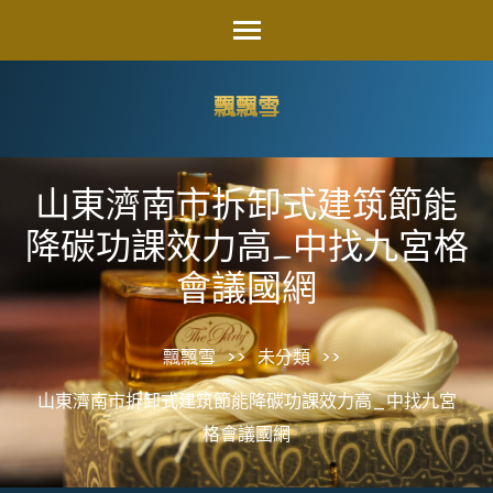
Skip
to
content
飄飄雪
(Press
Enter)
山東濟南市拆卸式建筑節能
降碳功課效力高_中找九宮格
會議國網
飄飄雪
>>
未分類
>>
山東濟南市拆卸式建筑節能降碳功課效力高_中找九宮
格會議國網