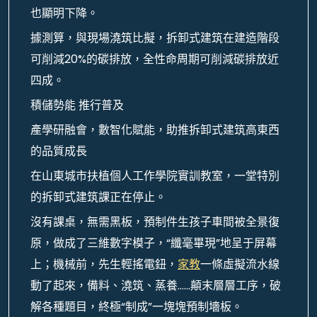
也顯明下降。
據測算，與現場澆筑比擬，拆卸式建筑在建造階段
可削減20%的碳排放，全性命周期可削減碳排放近
四成。
積儲勢能 推行普及
產學研融會，數智化賦能，助推拆卸式建筑高東西
的品質成長
在山東城市扶植個人工作學院實訓教室，一堂特別
的拆卸式建筑課正在停止。
沒有課桌，無需黑板，預制件生孩子車間被全景復
原，做成了三維數字模子，“纖毫畢現”地呈于屏幕
上；機械前，先生輕搖電鈕，
家教
一條虛擬流水線
動了起來，備料、澆筑、蒸養……顛末層層工序，破
解各種題目，終極“制成”一塊塊預制墻板。