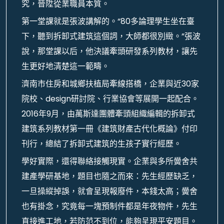
究，晉陞從業職員本質。
第一堂課就是張波講解的。“80多論理學生坐在臺
下，聽到拆卸式建筑這個詞，大師都很別緻。”張波
說，那堂課以后，他決議牽頭研發系列教材，讓先
生更好地清楚這一範疇。
濟南市住房和城鄉扶植局牽線搭橋，企業與近30家
院校、design研討院、行業協會等展開一起配合。
2016年9月，由萬斯達團體牽頭組織編輯的拆卸式
建筑系列教材第一冊《建筑財產古代化概論》付印
刊行，總結了拆卸式建筑的生孩子實行經歷。
學好實際，還得聯絡接觸現實。企業與多所黌舍共
建產學研基地，題目也隨之而來：先生經歷缺乏，
一旦操縱掉誤，就會呈現報廢件，本錢太高；黌舍
也有掛念，究竟每一塊預制件都是年夜物件，先生
直接進工地，若防范不到位，能夠呈現平安題目。