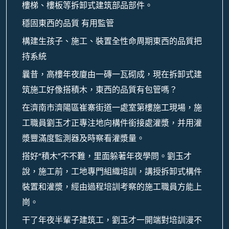
樓梯、樓板等拆卸式建筑部品部件。
穩固東西的品質 有用監管
構建生孩子、施工、裝置全性命周期東西的品質把
持系統
曩昔，高樓年夜廈由一磚一瓦砌成，現在拆卸式建
筑施工好像搭積木，東西的品質有包管嗎？
在濟南市濟陽區崔寨街道一處室第樓施工現場，施
工職員劉玉才正專注地向構件銜接處灌漿，并用灌
漿豐滿度監測器及時察看灌漿量。
搭好“積木”不不難，里面躲著年夜學問。劉玉才
說，施工前，工地專門組織培訓，講授拆卸式構件
裝置和灌漿，經由過程培訓考察的施工職員方能上
崗。
干了年夜半輩子建筑工，劉玉才一開端對培訓漫不