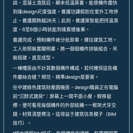
說，混凝土澆筑后，顛末低溫蒸養，能使構件盡快
到達design尺度強度。養護功課假如在室外工地停
止，養護期跨越28天；此刻，養護窯智能把持溫濕
度，6至8個小時就能到達異樣後果。
養護完成，預制構件被分批卸車，運往建筑工地。
工人依照裝置闡明書，將一個個構件拼裝組合、吊
裝搭建，直至成型。
一棟樓房由不計其數個構件構成，若何確保這些構
件嚴絲合縫？規范、精準design是要害。
在中建綠色建筑財產園機房，design職員正在電腦
前“沉醉式建房”：屏幕上一間平面小屋，輕移鼠
標，便可看見每個構件的外部結構——框架犬牙交
錯，材質清楚標注。這得益于建筑信息模子（BIM
技巧）。