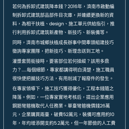
若何為拆卸式建筑降本錢？2016年，濟南市啟動編
制拆卸式建筑部品部件目次庫，并連續更換新的資
料，為相干扶植、design、施工單元供給指引，推
行利用拆卸式建筑新產物、新技巧、新裝備等。
同時，濟南市城鄉扶植成長辦事中間牽頭組建技巧
徵詢專家團隊，把新技巧、新理念送到工地。
灌漿套筒銜接時，要害部位若何操縱？該用多鼎
力？……每個細節，專家都講得明白清楚，施工職員
很快便把握技巧方法，有用削減了報廢件的發生。
在專家領導下，施工技巧獲得優化，工程本錢隨之
降落。例如，一位專家實地考核后，提出企業應用
鋼筋彎箍機取代人任務業。單臺彎箍機價錢26萬
元，企業購買兩臺，破費52萬元，裝備可應用約10
年，年均增添開支約5.2萬元，但一年節儉的人工費