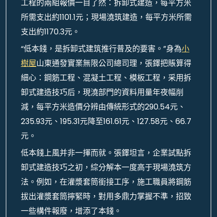
工程的兩組報價一目了然：拆卸式建造，每平方米
所需支出約1101.1元；現場澆筑建造，每平方米所需
支出約1170.3元。
“低本錢，是拆卸式建筑推行普及的要害。”身為
小
樹屋
山東通發實業無限公司總司理，張鐸把賬算得
細心：鋼筋工程、混凝土工程、模板工程，采用拆
卸式建造技巧后，現澆部門的資料用量年夜幅削
減，每平方米造價分辨由傳統形式的290.54元、
235.93元、195.31元降至161.61元、127.58元、66.7
元。
低本錢上風并非一揮而就。張鐸坦言，企業試點拆
卸式建造技巧之初，綜分解本一度高于現場澆筑方
法。例如，在灌漿套筒銜接工序，施工職員將鋼筋
拔出灌漿套筒擰緊時，對用多鼎力掌握不準，招致
一些構件報廢，增添了本錢。