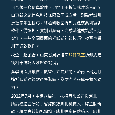
可否做一套仿真軟件，專門用于拆卸式建筑實訓？
山東新之筑信息科技無限公司成立后，測驗考試引
進數字孿生技巧，終極研收回拆卸式建筑系列實訓
軟件，從認知、實訓到練習，完成遞進式講授。近
幾年，一些全國層面的拆卸式建筑技巧年夜賽也采
用了這款軟件。
校企一起配合，山東省累計培育
瑜伽教室
拆卸式建
筑相干技巧人才6000余名。
產學研深度融會，數智化立異賦能，濟南正出力打
造拆卸式建筑財產集聚區，為財產將來成長蓄勢助
力。
2022年7月，中建八局第一扶植無限公司與河北一
所高校結合研發了智能鋼筋綁扎機械人，能主動辨
認、精準高效綁扎鋼筋，綁扎速率是傳統人工綁扎