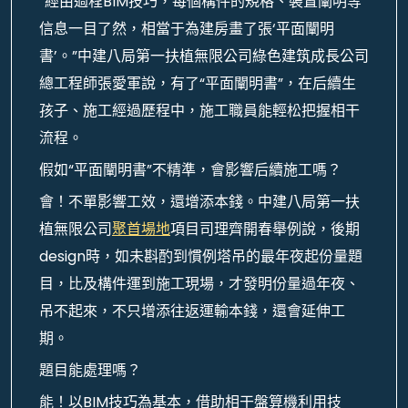
“經由過程BIM技巧，每個構件的規格、裝置闡明等
信息一目了然，相當于為建房畫了張‘平面闡明
書’。”中建八局第一扶植無限公司綠色建筑成長公司
總工程師張愛軍說，有了“平面闡明書”，在后續生
孩子、施工經過歷程中，施工職員能輕松把握相干
流程。
假如“平面闡明書”不精準，會影響后續施工嗎？
會！不單影響工效，還增添本錢。中建八局第一扶
植無限公司
聚首場地
項目司理齊開春舉例說，後期
design時，如未斟酌到慣例塔吊的最年夜起份量題
目，比及構件運到施工現場，才發明份量過年夜、
吊不起來，不只增添往返運輸本錢，還會延伸工
期。
題目能處理嗎？
能！以BIM技巧為基本，借助相干盤算機利用技