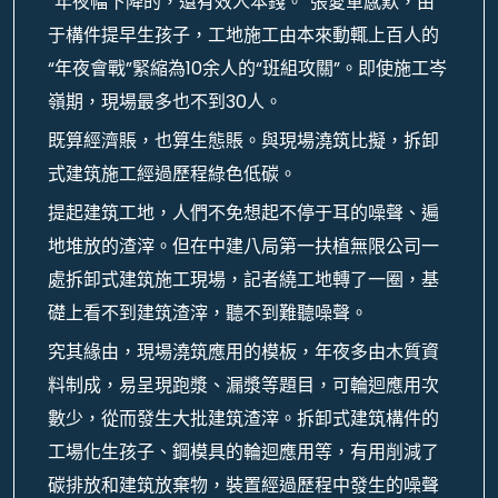
“年夜幅下降的，還有效人本錢。”張愛軍感歎，由
于構件提早生孩子，工地施工由本來動輒上百人的
“年夜會戰”緊縮為10余人的“班組攻關”。即使施工岑
嶺期，現場最多也不到30人。
既算經濟賬，也算生態賬。與現場澆筑比擬，拆卸
式建筑施工經過歷程綠色低碳。
提起建筑工地，人們不免想起不停于耳的噪聲、遍
地堆放的渣滓。但在中建八局第一扶植無限公司一
處拆卸式建筑施工現場，記者繞工地轉了一圈，基
礎上看不到建筑渣滓，聽不到難聽噪聲。
究其緣由，現場澆筑應用的模板，年夜多由木質資
料制成，易呈現跑漿、漏漿等題目，可輪迴應用次
數少，從而發生大批建筑渣滓。拆卸式建筑構件的
工場化生孩子、鋼模具的輪迴應用等，有用削減了
碳排放和建筑放棄物，裝置經過歷程中發生的噪聲