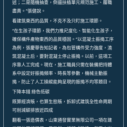
述；二是隨機抽查，倒逼扶植單元規范施工、履職
盡責。”張健說。
看建筑東西的品質，不克不及只盯施工環節。
“在生孩子環節，我們力推尺度化、智能化生孩子，
確保構件產物東西的品質穩固。”以混凝土振搗工序
為例，張慶華告知記者，為包管構件受力強度，澆
筑混凝土后，要對混凝土停止振搗。以前，這項工
序靠人工完成。現在，施工職員只需在裝備把持體
系中設定好振搗頻率、時長等參數，機械主動振
搗，防止了人工操縱能夠呈現的振搗不均等題目。
下降本錢 綠色低碳
既算經濟賬，也算生態賬，拆卸式建筑全性命周期
可削減碳排放近四成
翻看一張造價表，山東通發實業無限公司一項在建