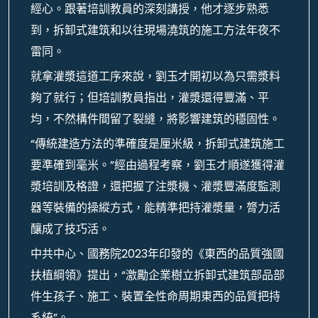
經心。跟著培訓教員的深刻講授，他才逐步熟悉
到，拆卸式建筑和以往現場澆筑的施工方法年夜不
雷同。
就拿灌漿這道工序來說，劉玉才開初以為只需漿料
夠了就行；但培訓教員指出，灌漿還得豐滿、平
均，不然構件間留了裂縫，將影響建筑的穩固性。
“傳統建造方法的準確度是厘米級，拆卸式建筑施工
要準確到毫米。”經由過程考察，劉玉才順遂獲得灌
漿培訓及格證，還把握了注漿機、灌漿豐滿度監測
器等裝備的操縱方式，能精準把持灌漿量，膂力活
釀成了技巧活。
中共中心、國務院2023年印發的《東西的品質強國
扶植綱領》提出，“激勵企業樹立拆卸式建筑部品部
件生孩子、施工、裝置全性命周期東西的品質把持
系統”。