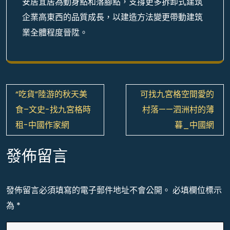
安居宜居為動身點和落腳點，支撐更多拆卸式建筑
企業高東西的品質成長，以建造方法變更帶動建筑
業全體程度晉陞。
文
“吃貨”陸游的秋天美
可找九宮格空間愛的
章
食–文史-找九宮格時
村落——泗洲村的薄
導
租-中國作家網
暮_中國網
覽
發佈留言
發佈留言必須填寫的電子郵件地址不會公開。
必填欄位標示
為
*