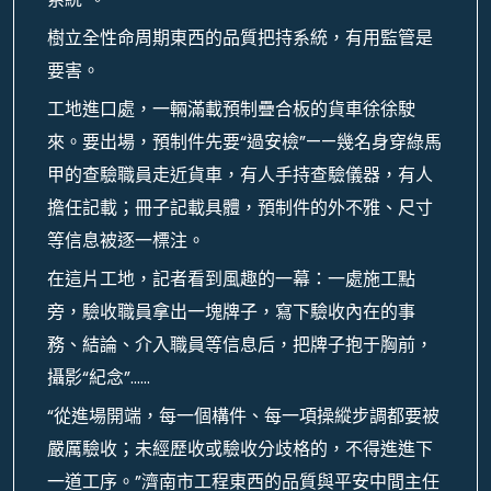
樹立全性命周期東西的品質把持系統，有用監管是
要害。
工地進口處，一輛滿載預制疊合板的貨車徐徐駛
來。要出場，預制件先要“過安檢”——幾名身穿綠馬
甲的查驗職員走近貨車，有人手持查驗儀器，有人
擔任記載；冊子記載具體，預制件的外不雅、尺寸
等信息被逐一標注。
在這片工地，記者看到風趣的一幕：一處施工點
旁，驗收職員拿出一塊牌子，寫下驗收內在的事
務、結論、介入職員等信息后，把牌子抱于胸前，
攝影“紀念”……
“從進場開端，每一個構件、每一項操縱步調都要被
嚴厲驗收；未經歷收或驗收分歧格的，不得進進下
一道工序。”濟南市工程東西的品質與平安中間主任