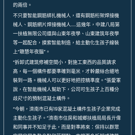
的兩倍。
不只要智能鋼筋綁扎機械人，還有鋼筋桁架焊接機
械人、鋼筋網片焊接機械人……這幾年，中建八局第
一扶植無限公司還與山東年夜學、山東建筑年夜學
等一起配合，摸索智能制造，給主動化生孩子線裝
上“聰慧年夜腦”。
“拆卸式建筑修補空間小，對施工東西的品質請求
高，每一個構件都要準確到毫米，才幹嚴絲合縫地
裝到一路。機械人可以更好地把控精準度。”張愛軍
說，在智能機械人幫助下，公司可生孩子上百種分
歧尺寸的預制混凝土構件。
“今朝，濟南市已有19家混凝土構件生孩子企業完成
主動化生孩子。”濟南市住房和城鄉扶植局局長亓偉
和同事并不知足于此，而是對準將來：保持以群眾