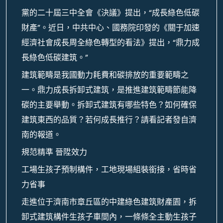
黨的二十屆三中全會《決議》提出，“成長綠色低碳
財產”。近日，中共中心、國務院印發的《關于加速
經濟社會成長周全綠色轉型的看法》提出，“鼎力成
長綠色低碳建筑。”
建筑範疇是我國動力耗費和碳排放的重要範疇之
一。鼎力成長拆卸式建筑，是推進建筑範疇節能降
碳的主要舉動。拆卸式建筑有哪些特色？如何確保
建筑東西的品質？若何成長推行？請看記者發自濟
南的報道。
規范精準 晉陞效力
工場生孩子預制構件，工地現場組裝銜接，省時省
力省事
走進位于濟南市章丘區的中建綠色建筑財產園，拆
卸式建筑構件生孩子車間內，一條條全主動生孩子