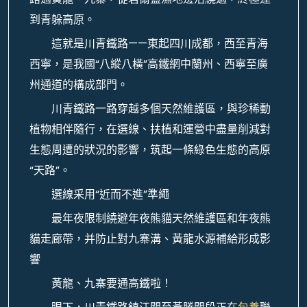
到青躲高原。
這就是川青鐵路——東起四川成都，西至青海
西寧，是我國“八縱八橫”高鐵網中蘭州、西寧至廣
州通道的構成部門。
川青鐵路一路穿越多個天然維護區，與珍稀動
植物相伴隨行，在選線、扶植和運營中盡量削減對
生態周遭的狀況的影響，筑起一條綠色生態的高原
“天路”。
選線采用“近而不進”準繩
最年夜限制繞避年夜熊貓天然維護區和年夜熊
貓走廊帶，并防止對九寨溝、黃龍水源補給形成影
響
黃龍、九寨要通高鐵啦！