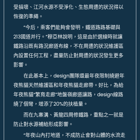
受損壞、江河水源不受淨化、生態周遭的狀況得以
恢復的準繩。
“今后，乘客們能夠會發明，鐵道路路基礎與
213國道并行。”穆亞林說明，這是由於選線時就讓
鐵路沿既有路況廊道布線，不在周遭的狀況維護區
內設置任何工程，盡量防止對周遭的狀況發生更多
影響。
在此基本上，design團隊還最年夜限制繞避年
夜熊貓天然維護區和年夜熊貓走廊帶。好比，為給
年夜熊貓“繁育走廊”地盤嶺廊道讓路，design線路
繞了個彎，增添了20%的扶植量。
而在九寨溝、黃龍四周修鐵路，重點之一就是
防止對水源補給形成影響。
“年夜山內打地道，不成防止會對山體的水流走