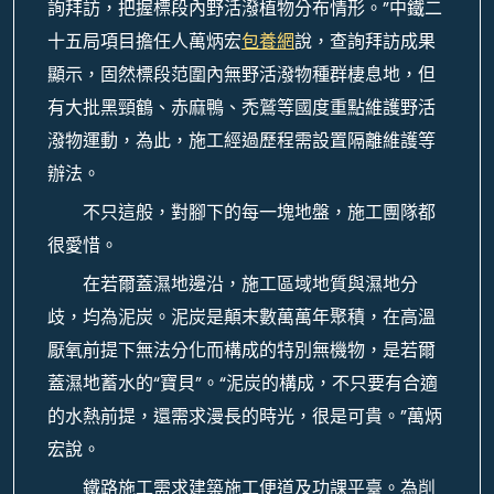
詢拜訪，把握標段內野活潑植物分布情形。”中鐵二
十五局項目擔任人萬炳宏
包養網
說，查詢拜訪成果
顯示，固然標段范圍內無野活潑物種群棲息地，但
有大批黑頸鶴、赤麻鴨、禿鷲等國度重點維護野活
潑物運動，為此，施工經過歷程需設置隔離維護等
辦法。
不只這般，對腳下的每一塊地盤，施工團隊都
很愛惜。
在若爾蓋濕地邊沿，施工區域地質與濕地分
歧，均為泥炭。泥炭是顛末數萬萬年聚積，在高溫
厭氧前提下無法分化而構成的特別無機物，是若爾
蓋濕地蓄水的“寶貝”。“泥炭的構成，不只要有合適
的水熱前提，還需求漫長的時光，很是可貴。”萬炳
宏說。
鐵路施工需求建築施工便道及功課平臺。為削