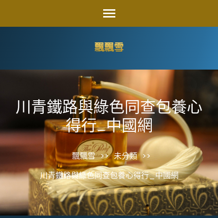
Skip
to
content
飄飄雪
(Press
Enter)
川青鐵路與綠色同查包養心
得行_中國網
飄飄雪
>>
未分類
>>
川青鐵路與綠色同查包養心得行_中國網