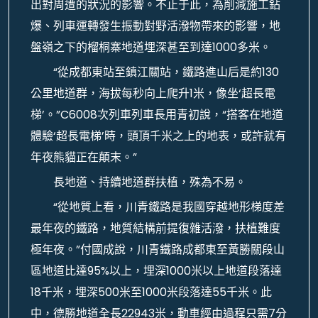
出對周遭的狀況的影響。不止于此，為削減施工鉆
爆、列車運轉發生振動對野活潑物帶來的影響，地
盤嶺之下的榴桐寨地道埋深甚至到達1000多米。
“從成都東站至鎮江關站，鐵路進山后是約130
公里地道群，海拔每秒向上爬升1米，像坐‘超長電
梯’。”C6008次列車列車長用青初說，“搭客在地道
體驗‘超長電梯’時，頭頂千米之上的地表，或許就有
年夜熊貓正在顛末。”
長地道、持續地道群扶植，殊為不易。
“從地質上看，川青鐵路是我國穿越地形梯度差
最年夜的鐵路，地質結構前提復雜活潑，扶植難度
極年夜。”付國成說，川青鐵路成都東至黃勝關段山
區地道比達95%以上，埋深1000米以上地道段落達
18千米，埋深500米至1000米段落達55千米。此
中，德勝地道全長22943米，動車經由過程只需7分