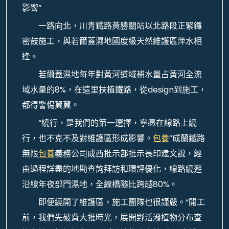
影響”
一路向北，川青鐵路黃勝關站以北路段正緊鑼
密鼓施工，與若爾蓋濕地國度級天然維護區萍水相
逢。
若爾蓋濕地每年對黃河道域補水量占黃河全流
域水量的8%，在這里扶植鐵路，從design到施工，
都得警惕翼翼。
“繞行，是我們的第一選擇，寧愿在線路上繞
行，也不克不及對維護區形成影響。
包養
”成蘭鐵路
無限
包養
義務公司成西批示部批示長印建文說，經
由過程詳盡的地勘查詢拜訪和環評優化，線路繞避
沿線年夜部門濕地，全線橋隧比跨越80%。
即便繞開了維護區，施工團隊也很謹嚴。“開工
前，我們先破費大批時光，展開野活潑植物分布查