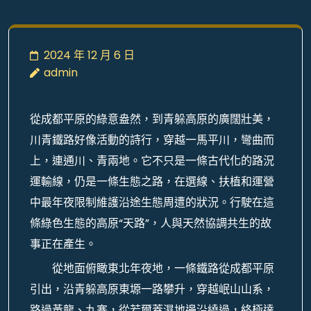
2024 年 12 月 6 日
admin
從成都平原的綠意盎然，到青躲高原的廣闊壯美，
川青鐵路好像活動的詩行，穿越一馬平川，彎曲而
上，連通川、青兩地。它不只是一條古代化的路況
運輸線，仍是一條生態之路，在選線、扶植和運營
中最年夜限制維護沿途生態周遭的狀況。行駛在這
條綠色生態的高原“天路”，人與天然協調共生的故
事正在產生。
從地面俯瞰東北年夜地，一條鐵路從成都平原
引出，沿青躲高原東塬一路攀升，穿越岷山山系，
路過黃龍、九寨，從若爾蓋濕地邊沿繞過，終極達