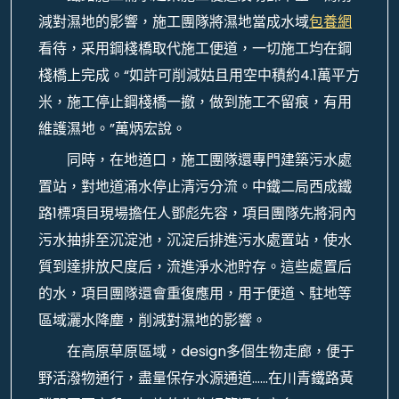
減對濕地的影響，施工團隊將濕地當成水域
包養網
看待，采用鋼棧橋取代施工便道，一切施工均在鋼
棧橋上完成。“如許可削減姑且用空中積約4.1萬平方
米，施工停止鋼棧橋一撤，做到施工不留痕，有用
維護濕地。”萬炳宏說。
同時，在地道口，施工團隊還專門建築污水處
置站，對地道涌水停止清污分流。中鐵二局西成鐵
路1標項目現場擔任人鄧彪先容，項目團隊先將洞內
污水抽排至沉淀池，沉淀后排進污水處置站，使水
質到達排放尺度后，流進淨水池貯存。這些處置后
的水，項目團隊還會重復應用，用于便道、駐地等
區域灑水降塵，削減對濕地的影響。
在高原草原區域，design多個生物走廊，便于
野活潑物通行，盡量保存水源通道……在川青鐵路黃