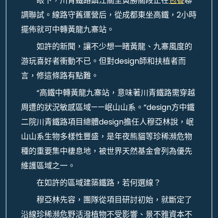
眼下，川青鐵路鎮江關至黃勝關段正在
包養
聯
調聯試。線路守舊運營后，從成都東坐高鐵，2小時
擺佈就可中轉黃龍九寨站。
如許的新聞，讓不少想一睹黃龍、九寨風度的
游玩喜好者衝動不已。但對design師和扶植者而
言，修這條路有點難。
“高鐵中轉黃龍九寨站，意味著川青鐵路需穿越
周遭的狀況敏感區域——岷山山系。”design方中鐵
二院川青鐵路項目總體design擔任人穆亞林說，岷
山山系生物多樣性豐盛，是年夜熊貓等珍稀瀕危物
種的重要集中棲息地，被世界天然基金會列為優先
維護區域之一。
在如許的區域建築鐵路，若何選線？
穆亞林先容，團隊從項目研討初始，就斷定了
沿線珍稀瀕危野活潑植物不受影響、景不雅資本不