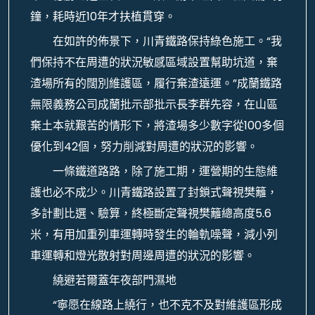
鐘，耗時近10年才扶植貫穿。
在如許的佈景下，川青鐵路保持綠色施工。“我
們保持不在周遭的狀況敏感區域設置幫助坑道，棄
渣場所有的闊別維護區，履行棄渣遠運。”成蘭鐵路
無限義務公司成蘭批示部批示長李群先容，在山區
棄土本就艱苦的情形下，將渣場多少數字從100多個
優化到42個，努力削減對周遭的狀況的影響。
一條鐵道路路，除了施工期，運營期的生態維
護也必不成少。川青鐵路設置了封鎖式聲視樊籬，
多計劃比選、驗算，終極斷定聲視樊籬總高度5.6
米，有用加重列車運轉時發生的輪軌噪聲，減小列
車運轉和燈光散射對周邊周遭的狀況的影響。
繞避若爾蓋年夜部門濕地
“寧愿在線路上繞行，也不克不及對維護區形成