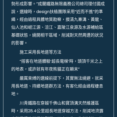
勢形成影響。”成蘭鐵路無限義務公司總司理付國成
說，選線時，design扶植團隊采用“近而不進”的準
繩，經由過程具體地質勘察，摸清九寨溝、黃龍、
仙人池和岷江源、涪江、嘉陵江泉源及水源補給區
基礎狀態，繞開相干區域，削減對天然周遭的狀況
的影響。
施工采用長地道等方法
“搭客在地道體驗‘超長電梯’時，頭頂千米之上
的地表，或許就有年夜熊貓正在顛末”
嚴厲束縛的選線前提下，其實無法繞避，就采
用長地道、持續地道群方法，有害化經由過程棲息
地。
川青鐵路在穿越千佛山和寶頂溝天然維護區
時，采用28.4公里超長地道穿越方法，削減地流露