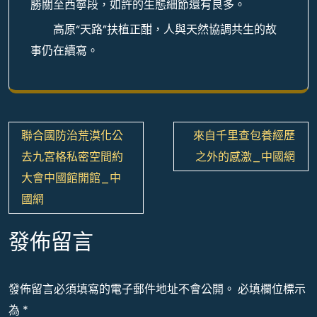
勝關至西寧段，如許的生態細節還有良多。
高原“天路”扶植正酣，人與天然協調共生的故
事仍在續寫。
文
聯合國防治荒漠化公
來自千里查包養經歷
章
去九宮格私密空間約
之外的感激_中國網
導
大會中國館開館_中
覽
國網
發佈留言
發佈留言必須填寫的電子郵件地址不會公開。
必填欄位標示
為
*