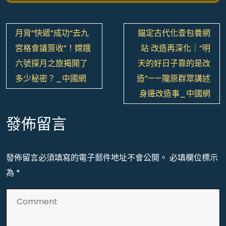
文
月背“快遞”成功“去九
錨定古代化查包養網
章
宮格會議簽收”！嫦娥
站 改造再深化｜“明
導
六號探月之旅揭開了
天的好日子靠的是改
覽
多少秘密？_中國網
造”——隴原群眾講述
身邊改造事_中國網
發佈留言
發佈留言必須填寫的電子郵件地址不會公開。
必填欄位標示
為
*