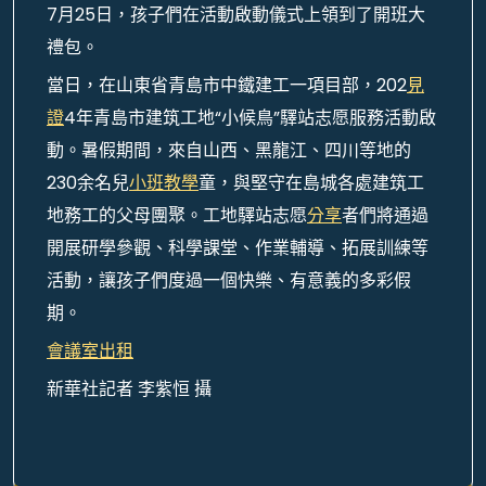
7月25日，孩子們在活動啟動儀式上領到了開班大
禮包。
當日，在山東省青島市中鐵建工一項目部，202
見
證
4年青島市建筑工地“小候鳥”驛站志愿服務活動啟
動。暑假期間，來自山西、黑龍江、四川等地的
230余名兒
小班教學
童，與堅守在島城各處建筑工
地務工的父母團聚。工地驛站志愿
分享
者們將通過
開展研學參觀、科學課堂、作業輔導、拓展訓練等
活動，讓孩子們度過一個快樂、有意義的多彩假
期。
會議室出租
新華社記者 李紫恒 攝