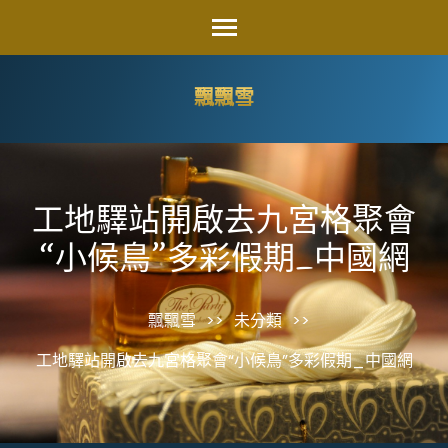
Skip
to
content
飄飄雪
(Press
Enter)
工地驛站開啟去九宮格聚會
“小候鳥”多彩假期_中國網
飄飄雪
>>
未分類
>>
工地驛站開啟去九宮格聚會“小候鳥”多彩假期_中國網