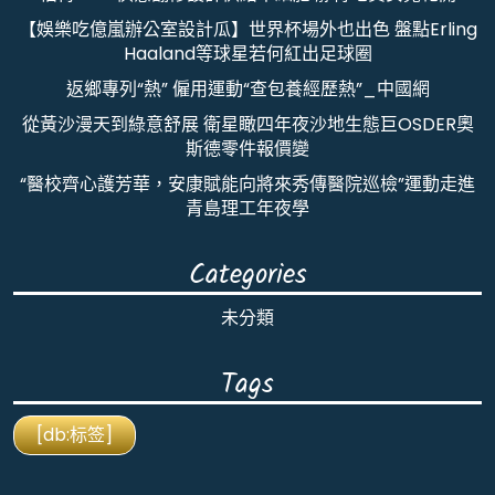
【娛樂吃億嵐辦公室設計瓜】世界杯場外也出色 盤點Erling
Haaland等球星若何紅出足球圈
返鄉專列“熱” 僱用運動“查包養經歷熱”_中國網
從黃沙漫天到綠意舒展 衛星瞰四年夜沙地生態巨OSDER奧
斯德零件報價變
“醫校齊心護芳華，安康賦能向將來秀傳醫院巡檢”運動走進
青島理工年夜學
Categories
未分類
Tags
[db:标签]