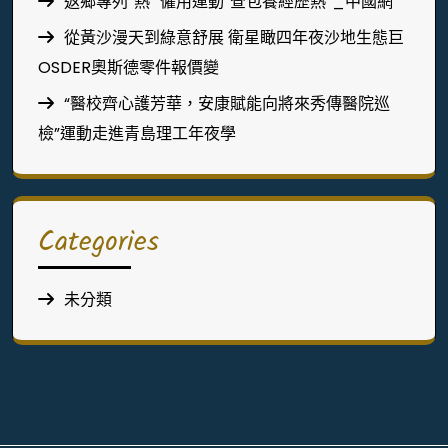
返鄉專列“熱” 僱用運動“查包養經歷熱”_中國網
從黃沙漫天到綠意舒展 衛星瞰四年夜沙地生態巨
OSDER奧斯德零件報價變
“醫校齊心護芳華，安康賦能向將來秀傳醫院巡
檢”運動走進青島理工年夜學
Categories
未分類