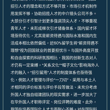
招引人才的理念和方式不够开放，市场引才机制作
用发挥不够，协助招揽人才的中介猎头公司不多。
大部分引才引智计划更多强调顶尖人才，不够重视
青年人才，未形成梯次引才储备体系。国内留才环
境亟待优化，尤其是薪资待遇与国际水准和国内生
活成本相比依然偏低，近60%留学生将“薪资待遇不
理想”视为回国就业的首要担忧⑮。与国外高度开放
和自由探索的科研氛围相比，我国的创新生态对人
才仍有一定束缚，“关系文化”“帽子文化”影响海外人
才的融入。“招引留用”人才的制度体系也亟待强
化，例如人才管理与评价“一刀切”、采用与本土人
才相同的评价标准与评价手段等做法、未充分考虑
外国人才独自组建团队的现实需求，进一步加大了
在华外国人才职称评定、岗位评聘的难度。此外，
我国在培养国际化人才方面耐心不够。对在国际科