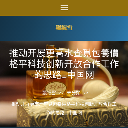
Skip
to
content
飄飄雪
(Press
Enter)
推动开展更高水查覓包養價
格平科技创新开放合作工作
的思路_中国网
飄飄雪
>>
未分類
>>
推动开展更高水查覓包養價格平科技创新开放合作工
作的思路_中国网