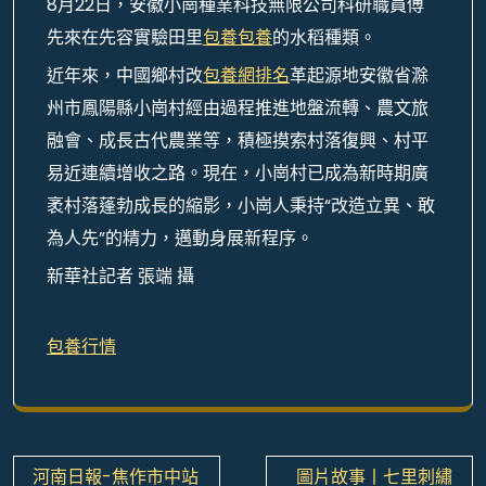
8月22日，安徽小崗種業科技無限公司科研職員傅
先來在先容實驗田里
包養
包養
的水稻種類。
近年來，中國鄉村改
包養網排名
革起源地安徽省滁
州市鳳陽縣小崗村經由過程推進地盤流轉、農文旅
融會、成長古代農業等，積極摸索村落復興、村平
易近連續增收之路。現在，小崗村已成為新時期廣
袤村落蓬勃成長的縮影，小崗人秉持“改造立異、敢
為人先”的精力，邁動身展新程序。
新華社記者 張端 攝
包養行情
文
河南日報-焦作市中站
圖片故事丨七里刺繡