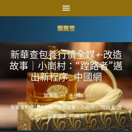
Skip
to
content
飄飄雪
(Press
Enter)
新華查包養行情全媒+·改造
故事｜小崗村：“蹚路者”邁
出新程序_中國網
飄飄雪
>>
未分類
>>
新華查包養行情全媒+·改造故事｜小崗村：“蹚路者”邁
出新程序_中國網