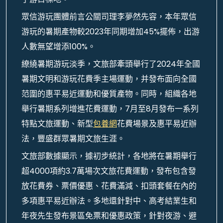
眾信游玩團體前言公關司理李夢然先容，本年眾信
游玩的暑期產物較2023年同期增加45%擺佈，出游
人數無望增添100%。
繚繞暑期游玩淡季，文旅部牽頭舉行了2024年全國
暑期文明和游玩花費季主場運動，并發布面向全國
范圍的惠平易近運動和優質產物。同時，組織各地
舉行暑期系列增進花費運動，7月至8月發布一系列
特點文旅運動、新型
包養網
花費場景及惠平易近辦
法，豐盛群眾暑期文旅生涯。
文旅部數據顯示，據初步統計，各地將在暑期舉行
超4000項約3.7萬場次文旅花費運動，發布包含發
放花費券、票價優惠、花費滿減、扣頭套餐在內的
多項惠平易近辦法。多地還針對中、高考結業生和
年夜先生發布景區免票和優惠政策，針對夜游、避