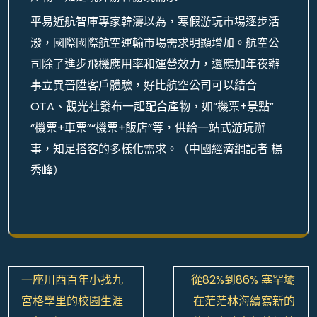
平易近航智庫專家韓濤以為，寒假游玩市場逐步活
潑，國際國際航空運輸市場需求明顯增加。航空公
司除了進步飛機應用率和運營效力，還應加年夜辦
事立異晉陞客戶體驗，好比航空公司可以結合
OTA、觀光社發布一起配合產物，如“機票+景點”
“機票+車票”“機票+飯店”等，供給一站式游玩辦
事，知足搭客的多樣化需求。（中國經濟網記者 楊
秀峰）
文
一座川西百年小找九
從82%到86% 塞罕壩
章
宮格學里的校園生涯
在茫茫林海續寫新的