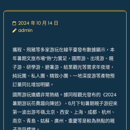
2024 年 10 月 14 日
admin
攜程、飛豬等多家游玩在線平臺發布數據顯示，本
年暑期文旅市場“熱”力實足，國際游、出境游、親
子游、研學游、避暑游、結業觀光等需求年夜增，
純玩團、私人團、精致小團、一地深度游等產物預
訂量同比增加明顯。
國際游玩連續非常熱絡。據同程觀光發布的《2024
暑期游玩花費趨向陳述》，6月下旬暑期親子游迎來
第一波出游岑嶺,北京、西安、上海、成都、杭州、
南京、青島、姑蘇、廣州、重慶等是較為熱點的親
子游目標地。