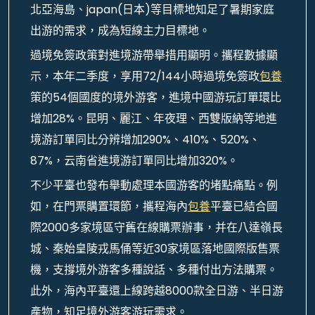
北亞海島、japan(日本)等目標地知足了暑期家庭
出游的需求，成為短線主力目標地。
過境免簽政策對進境游帶舉措用顯明。攜程數據顯
示，本年二季度，享用72/144小時過境免簽政
包養
策的54個國度的境外游客，進境中國游玩訂單環比
增加28%。昆明、麗江、年夜理、西雙版納等地進
境游訂單同比分辨增加290%、410%、520%、
87%，云南省進境游訂單同比增加320%。
不少平臺也發布舉動處理本國游客的堵點痛點。例
如，在門票購置環節，攜程海內
包養
平臺已結合國
際2000多家境區守舊在線購票辦事，并在八達嶺長
城、秦始皇陵戎馬俑等近30家境區落地國際版售票
機，支撐境外游客多種說話、多種付出方法購票。
此外，海內平臺還上線跨越8000款全日游、半日游
產物，知足境外游客游玩需求。