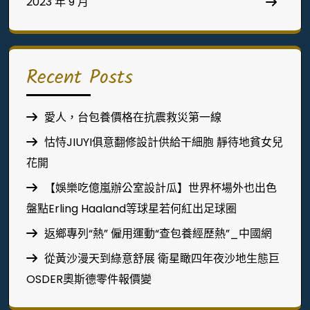
2023 年 9 月
Recent Posts
愛人，台包養價格在抗震救災第一線
怙恃JIUYI俱意翻修設計供給干細胞 靜待地貧女兒
花開
【娛樂吃億嵐辦公室設計瓜】世界杯場外也出色
盤點Erling Haaland等球星若何紅出足球圈
返鄉專列“熱” 僱用運動“查包養經歷熱”_中國網
從黃沙漫天到綠意舒展 衛星瞰四年夜沙地生態巨
OSDER奧斯德零件報價變