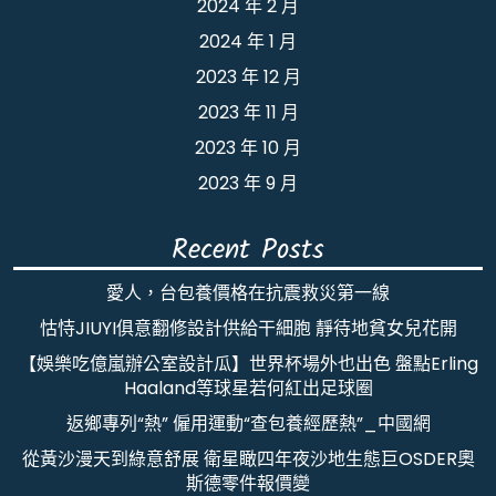
2024 年 2 月
2024 年 1 月
2023 年 12 月
2023 年 11 月
2023 年 10 月
2023 年 9 月
Recent Posts
愛人，台包養價格在抗震救災第一線
怙恃JIUYI俱意翻修設計供給干細胞 靜待地貧女兒花開
【娛樂吃億嵐辦公室設計瓜】世界杯場外也出色 盤點Erling
Haaland等球星若何紅出足球圈
返鄉專列“熱” 僱用運動“查包養經歷熱”_中國網
從黃沙漫天到綠意舒展 衛星瞰四年夜沙地生態巨OSDER奧
斯德零件報價變