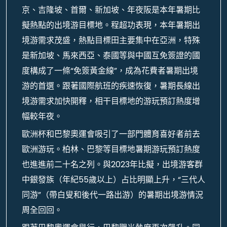
京、吉隆坡、首爾、新加坡、年夜阪是本年暑期比
擬熱點的出境游目標地。程超功表現，本年暑期出
境游需求茂盛，熱點目標田主要集中在亞洲，特殊
是新加坡、馬來西亞、泰國等與中國互免簽證的國
度構成了一條“免簽黃金線”，成為花費者暑期出境
游的首選。跟著國際航班的疾速恢復，暑期長線出
境游需求加快開釋，相干目標地的游玩預訂熱度增
幅較年夜。
歐洲杯和巴黎奧運會吸引了一部門體育喜好者前去
歐洲游玩。柏林、巴黎等目標地暑期游玩預訂熱度
也進進前二十名之列。與2023年比擬，出境游客群
中銀發族（年紀55歲以上）占比明顯上升，“三代人
同游”（帶白叟和後代一路出游）的暑期出境游情況
周全回回。