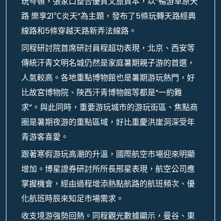
玩岑嶺，張家口整合優質文旅資本，以“暢游草原天
路 樂享21℃炎天”為主題，發布了5條玩轉天路經典
線路和5條穿越天路新弄法線路。
同程研討院首席研討員程超功表現，北京、西安等
傳統汗青文明名城仍然是家庭暑期親子游的首選，
人氣較高。各地重點博物館也是暑期游玩熱門，好
比故宮博物院、陜西汗青博物館等都是“一約難
求”。與此同時，重要游玩城市的游玩街區、焦點商
圈是暑期夜游的重點區域，好比重慶洪崖洞深受年
青游客喜愛。
跟著寒假游玩高潮的升溫，國際航空市場迎來明顯
增加。博星證券研討所所長邢星表現，航空公司應
掌握機會，經由過程增添熱點航路的航班頻次、優
化航班時辰來知足市場需求。
收支境游強勢回熱。同程觀光數據顯示，曼谷、東