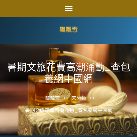
Skip
to
content
飄飄雪
(Press
Enter)
暑期文旅花費高潮涌動_查包
養網中國網
飄飄雪
>>
未分類
>>
暑期文旅花費高潮涌動_查包養網中國網