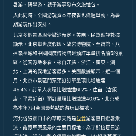
暑游、研學游、親子游等發布文旅禮包。
與此同時，全國游玩資本年夜省也延遲舉動，為暑
期游玩作出安排。
北京多個景區周全撤消預定。美團、民眾點評數據
顯示，北京舉世度假區、故宮博物院、至寶館、八
達嶺長城和中國國度博物館是預訂單量排名前5的景
區。從客源地來看，來自江蘇、浙江、廣東、湖
北、上海的異地游客最多。美團數據顯示，近一個
月，北京市景區門票預訂訂單量環比增速達
45.4%，訂單人次環比增速達61.2%，住宿（含飯
店、平易近宿）預訂量環比增速達40.6%，北京成
為本年7月全國最熱點的游玩目標地。
河北省張家口市的草原天路是
包養
游客夏日避暑乘
涼、飽覽草原風景的主要目標地。為了迎接夏日游