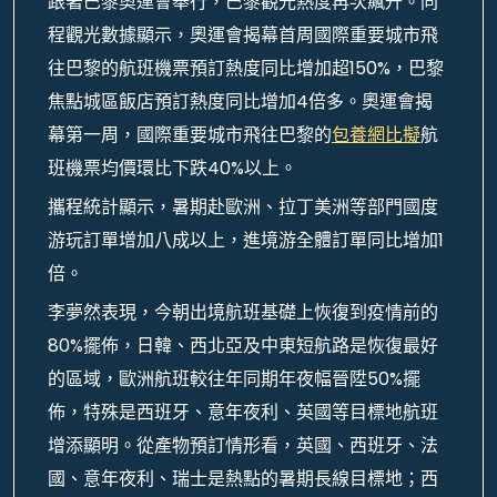
跟著巴黎奧運會舉行，巴黎觀光熱度再次飆升。同
程觀光數據顯示，奧運會揭幕首周國際重要城市飛
往巴黎的航班機票預訂熱度同比增加超150%，巴黎
焦點城區飯店預訂熱度同比增加4倍多。奧運會揭
幕第一周，國際重要城市飛往巴黎的
包養網比擬
航
班機票均價環比下跌40%以上。
攜程統計顯示，暑期赴歐洲、拉丁美洲等部門國度
游玩訂單增加八成以上，進境游全體訂單同比增加1
倍。
李夢然表現，今朝出境航班基礎上恢復到疫情前的
80%擺佈，日韓、西北亞及中東短航路是恢復最好
的區域，歐洲航班較往年同期年夜幅晉陞50%擺
佈，特殊是西班牙、意年夜利、英國等目標地航班
增添顯明。從產物預訂情形看，英國、西班牙、法
國、意年夜利、瑞士是熱點的暑期長線目標地；西