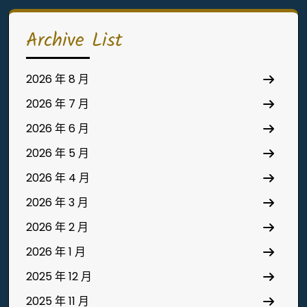
Archive List
2026 年 8 月
2026 年 7 月
2026 年 6 月
2026 年 5 月
2026 年 4 月
2026 年 3 月
2026 年 2 月
2026 年 1 月
2025 年 12 月
2025 年 11 月