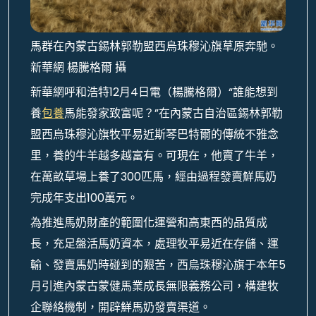
馬群在內蒙古錫林郭勒盟西烏珠穆沁旗草原奔馳。
新華網 楊騰格爾 攝
新華網呼和浩特12月4日電（楊騰格爾）“誰能想到
養
包養
馬能發家致富呢？”在內蒙古自治區錫林郭勒
盟西烏珠穆沁旗牧平易近斯琴巴特爾的傳統不雅念
里，養的牛羊越多越富有。可現在，他賣了牛羊，
在萬畝草場上養了300匹馬，經由過程發賣鮮馬奶
完成年支出100萬元。
為推進馬奶財產的範圍化運營和高東西的品質成
長，充足盤活馬奶資本，處理牧平易近在存儲、運
輸、發賣馬奶時碰到的艱苦，西烏珠穆沁旗于本年5
月引進內蒙古蒙健馬業成長無限義務公司，構建牧
企聯絡機制，開辟鮮馬奶發賣渠道。