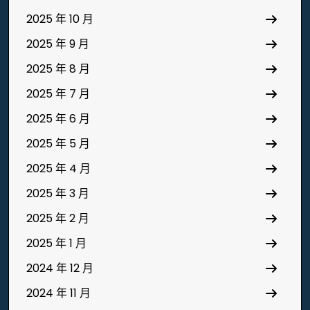
2025 年 10 月
2025 年 9 月
2025 年 8 月
2025 年 7 月
2025 年 6 月
2025 年 5 月
2025 年 4 月
2025 年 3 月
2025 年 2 月
2025 年 1 月
2024 年 12 月
2024 年 11 月