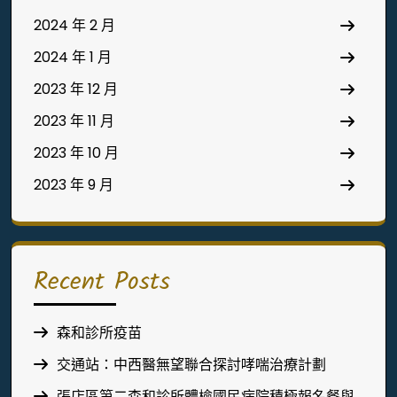
2024 年 2 月
2024 年 1 月
2023 年 12 月
2023 年 11 月
2023 年 10 月
2023 年 9 月
Recent Posts
森和診所疫苗
交通站：中西醫無望聯合探討哮喘治療計劃
張店區第二森和診所體檢國民病院積極報名餐與