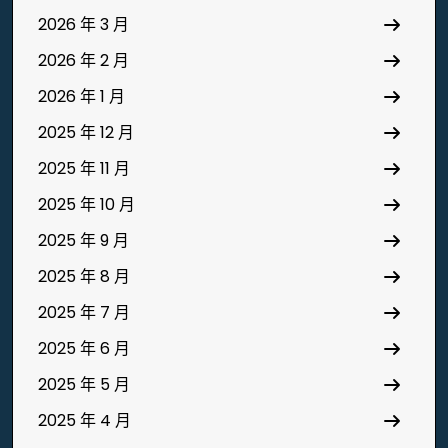
2026 年 3 月
2026 年 2 月
2026 年 1 月
2025 年 12 月
2025 年 11 月
2025 年 10 月
2025 年 9 月
2025 年 8 月
2025 年 7 月
2025 年 6 月
2025 年 5 月
2025 年 4 月