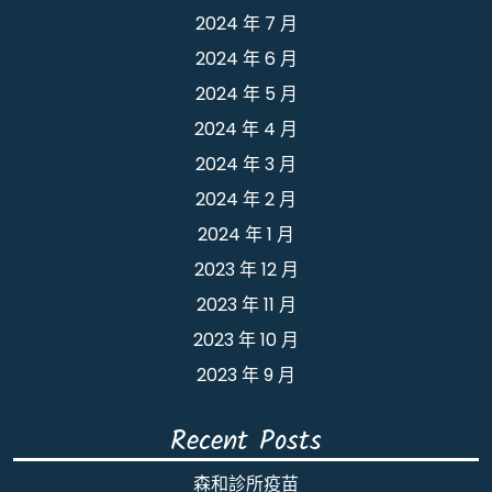
2024 年 7 月
2024 年 6 月
2024 年 5 月
2024 年 4 月
2024 年 3 月
2024 年 2 月
2024 年 1 月
2023 年 12 月
2023 年 11 月
2023 年 10 月
2023 年 9 月
Recent Posts
森和診所疫苗