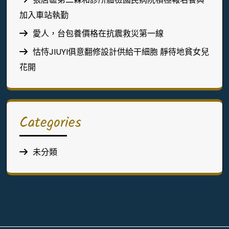
加入車站執勤
愛人，台包養價格在抗震救災第一線
怙恃JIUYI俱意翻修設計供給干細胞 靜待地貧女兒
花開
Categories
未分類