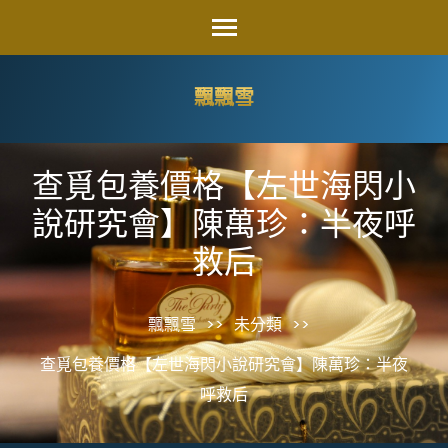
Skip
to
content
飄飄雪
(Press
Enter)
查覓包養價格【左世海閃小
說研究會】陳萬珍：半夜呼
救后
飄飄雪
>>
未分類
>>
查覓包養價格【左世海閃小說研究會】陳萬珍：半夜
呼救后