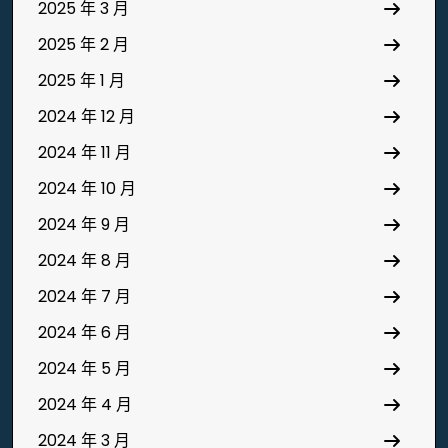
2025 年 3 月
2025 年 2 月
2025 年 1 月
2024 年 12 月
2024 年 11 月
2024 年 10 月
2024 年 9 月
2024 年 8 月
2024 年 7 月
2024 年 6 月
2024 年 5 月
2024 年 4 月
2024 年 3 月