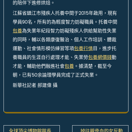
的陪伴下進修烘焙。
江蘇省鎮江市殘疾人托養中間于2015年啟用，現有
學員90名，所有的為輕度智力妨礙職員。托養中間
包養
為失業年紀段智力妨礙殘疾人供給幫助性失業
的同時，輔以各類康復醫治、個人工作培訓、體裁
運動、社會情形模仿練習等項
包養行情
目，進步托
養職員的生涯自行處理才能、失業勞
包養網價錢
動
才能，輔助他們融進社會
包養
。據清楚，截至今
朝，已有50余論理學員完成了正式失業。
新華社記者 郝建偉 攝
文
全球頂尖博物館館長
掉往親骨血的女反動