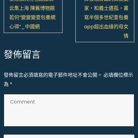
章
云集上海 陳舊博物館
家，和義士遺孤，書
導
若何“變變變查包養網
寫半個多世紀查包養
覽
心得”_中國網
app超出血緣的母女
情
發佈留言
發佈留言必須填寫的電子郵件地址不會公開。
必填欄位標示
為
*