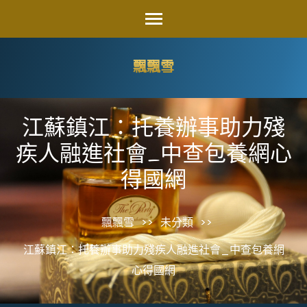
Skip
to
content
飄飄雪
(Press
Enter)
江蘇鎮江：托養辦事助力殘
疾人融進社會_中查包養網心
得國網
飄飄雪
>>
未分類
>>
江蘇鎮江：托養辦事助力殘疾人融進社會_中查包養網
心得國網