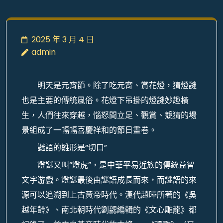
2025 年 3 月 4 日
admin
明天是元宵節。除了吃元宵、賞花燈，猜燈謎
也是主要的傳統風俗。花燈下吊掛的燈謎妙趣橫
生，人們往來穿越，惱怒間立足、觀賞、競猜的場
景組成了一幅幅喜慶祥和的節日畫卷。
謎語的雛形是“切口”
燈謎又叫“燈虎”，是中華平易近族的傳統益智
文字游戲。燈謎最後由謎語成長而來，而謎語的來
源可以追溯到上古黃帝時代。漢代趙曄所著的《吳
越年齡》、南北朝時代劉勰編輯的《文心雕龍》都