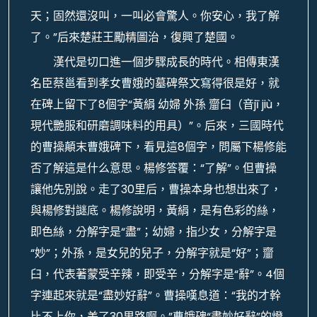
天；固然還沒叫，一叫必會驚人。你安心，我了解
了。”后來楚莊王勵精圖治，復興了楚國。
漢代是切口進一個步驟成長的時代。相傳東漢
名臣蔡邕看到孝女曹娥的墓碑祭文寫得很是好，就
在碑上留下了8個字“黃絹 幼婦 外孫 齏臼（音jī jiù，
現代艷服和研磨調味料的用具）”。后來，三國時代
的曹操顛末曹娥碑下，看見這8個字，問屬下楊修能
否了解這是什么意思。楊修答覆：“了解”。但曹操
讓他先別說。走了30里后，曹操本身也想出來了，
與楊修對謎底。楊修說明，黃絹，是有色彩的絲，
即色絲，分解字是“盡”；幼婦，指少女，分解字是
“妙”；外孫，是女兒的兒子，分解字就是“好”；齏
臼，代表著蒙受辛辣，即受辛，分解字是“辭”。4個
字連起來就是“盡妙好辭”。曹操嘆息道：“我的才幹
比不上你，差了30里路啊。”曹娥碑“盡妙好辭”的燈