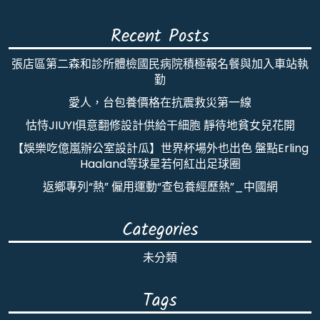
Recent Posts
張店區第二森和診所體檢國民病院積極報名餐與加入車站執
勤
愛人，台包養價格在抗震救災第一線
怙恃JIUYI俱意翻修設計供給干細胞 靜待地貧女兒花開
【娛樂吃億嵐辦公室設計瓜】世界杯場外也出色 盤點Erling
Haaland等球星若何紅出足球圈
返鄉專列“熱” 僱用運動“查包養經歷熱”_中國網
Categories
未分類
Tags