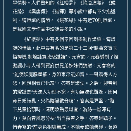
學情勢。人們熟知的《紅樓夢》《隋唐演義》《鏡
花緣》《興唐傳》《諧鐸》等小說中都有不少描述
制、猜燈謎的情節。《鏡花緣》中有近70則燈謎，
是我國文學作品中燈謎最多的小說。
《紅樓夢》中有多個章回刻畫制作燈謎、猜燈
謎的情節，此中最有名的是第二十二回“聽曲文寶玉
悟禪機 制燈謎賈政悲讖語”。元宵節，元春編制了燈
謎讓小寺人帶到賈府供兄弟姊妹們猜射。元春寫的
“能使妖魔膽盡摧，身如束帛氣如雷。一聲震得人方
恐，回想相看已化灰”，答案是爆仗。之后，迎春制
的燈謎是“天運人功理不窮，有功無運也難逢。因何
竟日紛紜亂，只為陰陽數分歧”，答案是算盤。“階
下兒童抬頭時，清明妝點最堪宜。游絲一斷渾有
力，莫向春風怨分袂”出自探春之手，答案是鷂子。
惜春寫的“前身色相總無成，不聽菱歌聽佛經。莫道