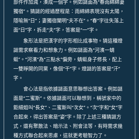
部件作加減，湊成一個字。例如謎面為“春雨綿綿妻
獨宿”。猜謎的經過歷程是：雨綿綿表現沒有太陽，
隱喻無“日”；妻獨宿闡明“夫不在”。“春”字往失落上
面“日”字，拆走“夫”字，答案是“一”字。
象形法是把漢字的字形相比成事物。猜這種燈
謎需求察看力和想象力。例如謎面為“河濱一蜻
蜓”。“河濱”為“三點水”偏旁，蜻蜓身子修長，配上
一雙睜開的同黨，像個“干”字。燈謎的答案是“汗”
字。
會心法是指依據謎面意思聯想出答案。例如謎
面是“二蜜斯”。依據謎面可以聯想到，稱號家中的
鉅細姐叫“長女”、二蜜斯叫“次女”。“次”字和“女”字
合起來，得出答案是“姿”字。除了上述三種猜謎方
式，還有聚散法、暗示法、附會法等，有時需求幾
種方式聯合起來思慮，這就更考驗智力了。