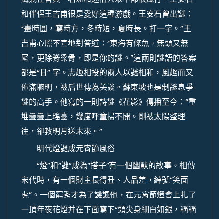
和伴侶王吉甫很是愛好這種游戲。王安石曾出謎：
“畫時圓，寫時方，冬時短，夏時長。打一字。”王
吉甫心照不宣地對答道：“東海有條魚，無頭又無
尾，更除脊梁骨，即是你的謎。”這兩則謎語的答案
都是“日” 字。志趣相投的兩人以謎相和，風趣而又
佈滿聰明，被后世傳為美談。蘇東坡也是制謎息爭
謎的高手。他寫的一則詩謎《花影》傳播至今：“重
堆疊疊上瑤臺，幾度呼童掃不開。剛被太陽整理
往，卻教明月送未來。”
明代燈謎成元宵節風俗
“燈”和“謎”成為“搭子”有一個幽默的故事。相傳
宋代時，有一個財主長得丑、人品差，綽號“笑面
虎”。一個窮秀才為了譏諷他，在元宵節燈會上扎了
一頂年夜花燈并在下面寫下“頭尖身細白如銀，稱稱