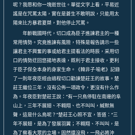
呢？我愿和你一塊逝世往。單從文字上看，平易近
謠是在咒罵太陽，實在是蒼生不敢明說，只能用太
陽來比方暴君夏桀，對他停止咒罵。
年齡戰國時代，切口成為臣子進諫君主的一種
常用情勢。究竟進諫有風險，特殊是報告請示一些
讓君主不興奮的事或給君主提看法的時辰，采用切
口的情勢迂回悠揚地表達，既利于君主接收，更利
于臣子保全本身的身家生命。《韓非子·喻老》記錄
了一則年夜臣經由過程切口勸諫楚莊王的故事。楚
莊王繼位三年，沒有公佈一項政令，更沒有什么作
為。年夜臣對楚莊王說：“有一只鳥停駐在南邊的阜
山上，三年不展翅、不翱翔、也不叫叫，緘默無
聲，這是什么鳥呢？”楚莊王心照不宣，答道：“三
年不展翅，是為了發展羽翼；不翱翔、不叫叫，是
為了察看大眾的立場。固然還沒飛，一飛必將沖