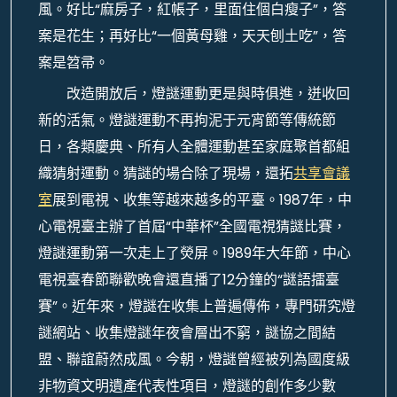
風。好比“麻房子，紅帳子，里面住個白瘦子”，答
案是花生；再好比“一個黃母雞，天天刨土吃”，答
案是笤帚。
改造開放后，燈謎運動更是與時俱進，迸收回
新的活氣。燈謎運動不再拘泥于元宵節等傳統節
日，各類慶典、所有人全體運動甚至家庭聚首都組
織猜射運動。猜謎的場合除了現場，還拓
共享會議
室
展到電視、收集等越來越多的平臺。1987年，中
心電視臺主辦了首屆“中華杯”全國電視猜謎比賽，
燈謎運動第一次走上了熒屏。1989年大年節，中心
電視臺春節聯歡晚會還直播了12分鐘的“謎語擂臺
賽”。近年來，燈謎在收集上普遍傳佈，專門研究燈
謎網站、收集燈謎年夜會層出不窮，謎協之間結
盟、聯誼蔚然成風。今朝，燈謎曾經被列為國度級
非物資文明遺產代表性項目，燈謎的創作多少數