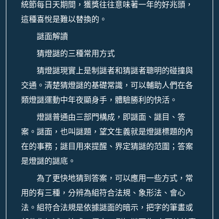
統節每日天期間，獲獎往往意味著一年的好兆頭，
這種喜悅是難以替換的。
謎面解讀
猜燈謎的三種常用方式
猜燈謎現實上是制謎者和猜謎者聰明的碰撞與
交通。清楚猜燈謎的基礎常識，可以輔助人們在各
類燈謎運動中年夜顯身手，體驗勝利的快活。
燈謎普通由三部門構成，即謎面、謎目、答
案。謎面，也叫謎題，望文生義就是燈謎標題的內
在的事務；謎目用來提醒、界定猜謎的范圍；答案
是燈謎的謎底。
為了更快地猜到答案，可以應用一些方式，常
用的有三種，分辨為組符合法規、象形法、會心
法。組符合法規是依據謎面的暗示，把字的筆畫或