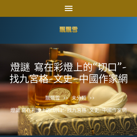
Skip
to
content
飄飄雪
(Press
Enter)
燈謎 寫在彩燈上的“切口”-
找九宮格-文史–中國作家網
飄飄雪
>>
未分類
>>
燈謎 寫在彩燈上的“切口”-找九宮格-文史–中國作家網