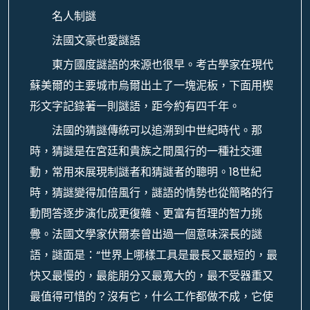
名人制謎
法國文豪也愛謎語
東方國度謎語的來源也很早。考古學家在現代
蘇美爾的主要城市烏爾出土了一塊泥板，下面用楔
形文字記錄著一則謎語，距今約有四千年。
法國的猜謎傳統可以追溯到中世紀時代。那
時，猜謎是在宮廷和貴族之間風行的一種社交運
動，常用來展現制謎者和猜謎者的聰明。18世紀
時，猜謎變得加倍風行，謎語的情勢也從簡略的行
動問答逐步演化成更復雜、更富有哲理的智力挑
釁。法國文學家伏爾泰曾出過一個意味深長的謎
語，謎面是：“世界上哪樣工具是最長又最短的，最
快又最慢的，最能朋分又最寬大的，最不受器重又
最值得可惜的？沒有它，什么工作都做不成，它使