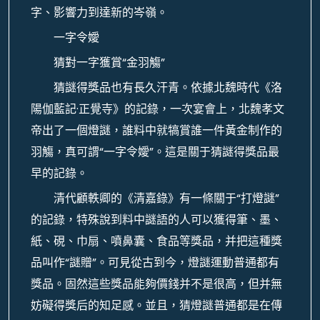
字、影響力到達新的岑嶺。
一字令嬡
猜對一字獲賞“金羽觴”
猜謎得獎品也有長久汗青。依據北魏時代《洛
陽伽藍記·正覺寺》的記錄，一次宴會上，北魏孝文
帝出了一個燈謎，誰料中就犒賞誰一件黃金制作的
羽觴，真可謂“一字令嬡”。這是關于猜謎得獎品最
早的記錄。
清代顧軼卿的《清嘉錄》有一條關于“打燈謎”
的記錄，特殊說到料中謎語的人可以獲得筆、墨、
紙、硯、巾扇、噴鼻囊、食品等獎品，并把這種獎
品叫作“謎贈”。可見從古到今，燈謎運動普通都有
獎品。固然這些獎品能夠價錢并不是很高，但并無
妨礙得獎后的知足感。並且，猜燈謎普通都是在傳