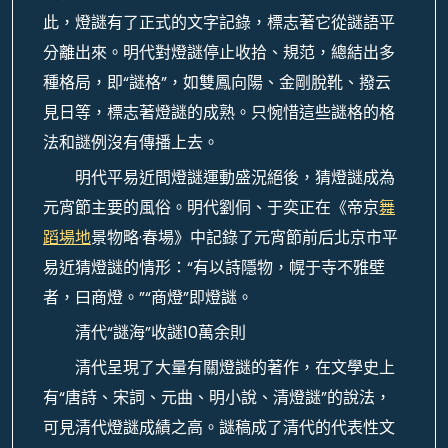
此，燈謎有了正式的文字記錄，標志著它從謎語平
分離出來。明代對燈謎停止收拾、規范，總結出多
種格局，即“謎格”，如雙鳳向陽、金剛脫靴、撥云
見日等，標志著燈謎的成熟。只惋惜這些謎格的格
法和謎例沒有傳播上去。
明代平易近間燈謎運動盛況絕後，猜燈謎成為
元宵節主要的風俗。明代劉侗、于奕正在《帝京
舞
蹈場地
景物略·春場》中記錄了元宵節前后北京市平
易近猜燈謎的情形：“有以詩隱物，幌于寺不雅壁
者，曰商燈。”“商燈”即燈謎。
清代“謎海”收謎10萬余則
清代呈現了大量有關燈謎的著作，在文學史上
有“唐詩、宋詞、元曲、明小說、清燈謎”的說法，
可見清代燈謎成績之高。謎稿成了清代的代表性文