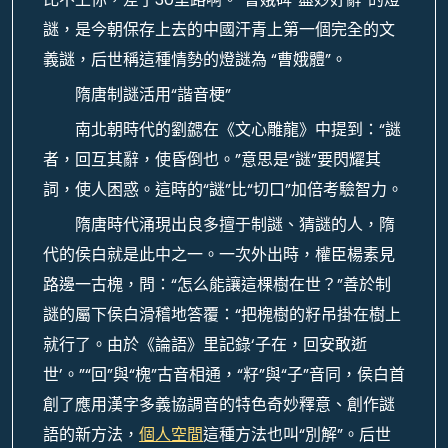
謎，是今朝保存上去的中國汗青上第一個完全的文
義謎，后世稱這種情勢的燈謎為 “曹娥體”。
隋唐制謎活用“諧音梗”
南北朝時代的劉勰在《文心雕龍》中提到：“謎
者，回互其辭，使昏倒也。”意思是“謎”要閃耀其
詞，使人困惑。這時的“謎”比“切口”加倍考驗智力。
隋唐時代涌現出良多擅于制謎、猜謎的人，隋
代的侯白就是此中之一。一次外出時，權臣楊素見
路邊一古槐，問：“怎么能讓這棵樹在世？”善於制
謎的屬下侯白滑稽地答覆：“把槐樹的籽吊掛在樹上
就行了。由於《論語》里記錄‘子在，回安敢逝
世’。”“回”與“槐”古音相通，“籽”與“子”音同，侯白首
創了應用漢字多義協調音的特色奇妙釋意、創作謎
語的新方法，
個人空間
這種方法也叫“別解”。后世