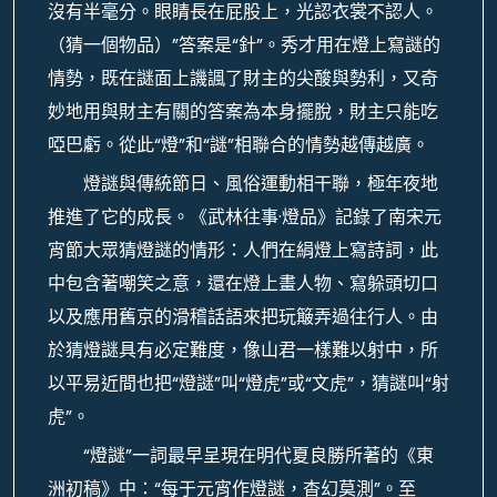
沒有半毫分。眼睛長在屁股上，光認衣裳不認人。
（猜一個物品）”答案是“針”。秀才用在燈上寫謎的
情勢，既在謎面上譏諷了財主的尖酸與勢利，又奇
妙地用與財主有關的答案為本身擺脫，財主只能吃
啞巴虧。從此“燈”和“謎”相聯合的情勢越傳越廣。
燈謎與傳統節日、風俗運動相干聯，極年夜地
推進了它的成長。《武林往事·燈品》記錄了南宋元
宵節大眾猜燈謎的情形：人們在絹燈上寫詩詞，此
中包含著嘲笑之意，還在燈上畫人物、寫躲頭切口
以及應用舊京的滑稽話語來把玩簸弄過往行人。由
於猜燈謎具有必定難度，像山君一樣難以射中，所
以平易近間也把“燈謎”叫“燈虎”或“文虎”，猜謎叫“射
虎”。
“燈謎”一詞最早呈現在明代夏良勝所著的《東
洲初稿》中：“每于元宵作燈謎，杳幻莫測”。至