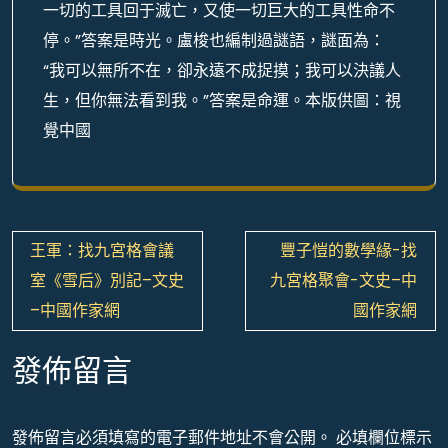
一切的工具回于滅亡，又使一切巨大的工具性命不
停。”答案是時光。盧梭也編制過謎語，謎面為：
“我可以無所不在，卻永遠不成捉摸；我可以決議人
生，但你無法看到我。”答案是命運。本版供圖：視
覺中國
文
王軍：找九宮格會議
豐子愷的數學緣-找
章
室《雪后》別記–文史
九宮格聚會-文史–中
導
–中國作家網
國作家網
覽
發佈留言
發佈留言必須填寫的電子郵件地址不會公開。
必填欄位標示