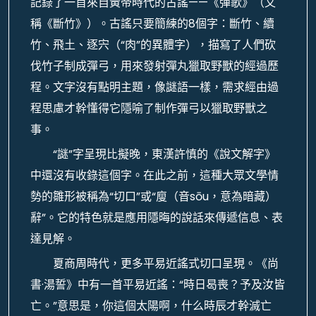
記錄了一首來自黃帝時代的古謠——《彈歌》（又
稱《斷竹》）。古謠只要簡練的8個字：斷竹、續
竹、飛土、逐宍（“肉”的異體字），描寫了人們砍
伐竹子制成彈弓，用來發射彈丸獵取野獸的經過歷
程。文字沒有點明主題，像謎語一樣，需求經由過
程思慮才幹懂得它隱喻了制作彈弓以獵取野獸之
事。
“謎”字呈現比擬晚，東漢許慎的《說文解字》
中還沒有收錄這個字。在此之前，這種大眾文學情
勢的雛形被稱為“切口”或“廋（音sōu，意為暗藏）
辭”。它的特色就是應用隱晦的說話來傳遞信息、表
達見解。
夏商周時代，更多平易近謠式切口呈現。《尚
書·湯誓》中有一首平易近謠：“時日曷喪？予及汝皆
亡。”意思是，你這個太陽啊，什么時辰才幹滅亡