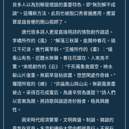
良多人以為別解是燈謎的重要特色，即“無別解不成
謎”。這種新方法，此刻也被脫口秀普遍應用，應當
算是諧音梗的開山祖師了。
唐代很多詩人更是直接用詩的情勢創作謎語。
李嶠所作的《風》：“解落三秋葉，能開仲春花。過
江千尺浪，進竹萬竿斜。”王維所作的《畫》：“遠
看山有色，近聽水無聲。春往花還在，人來鳥不
驚。”來皓創作的《云》：“千形萬象竟還空，映水
躲山片復重。無窮旱苗枯欲盡，悠悠閑處作奇峰。”
羅隱所寫的《蜂》：“非論高山與山尖，無窮風景盡
被占。采得百花成蜜后，為誰辛勞為誰甜？”詩人們
以答案為題，將詩歌與謎語奇妙融會，極具興趣
性。
兩宋時代經濟繁華，文明興盛。制謎、猜謎的
風氣在官員、名流和通俗大眾中都很風行。王安石