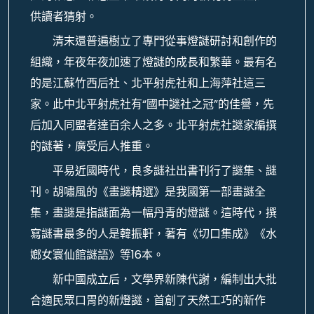
供讀者猜射。
清末還普遍樹立了專門從事燈謎研討和創作的
組織，年夜年夜加速了燈謎的成長和繁華。最有名
的是江蘇竹西后社、北平射虎社和上海萍社這三
家。此中北平射虎社有“國中謎社之冠”的佳譽，先
后加入同盟者達百余人之多。北平射虎社謎家編撰
的謎著，廣受后人推重。
平易近國時代，良多謎社出書刊行了謎集、謎
刊。胡嘯風的《畫謎精選》是我國第一部畫謎全
集，畫謎是指謎面為一幅丹青的燈謎。這時代，撰
寫謎書最多的人是韓振軒，著有《切口集成》《水
嫏女寰仙館謎語》等16本。
新中國成立后，文學界新陳代謝，編制出大批
合適民眾口胃的新燈謎，首創了天然工巧的新作