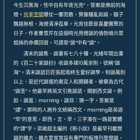
今生沉黑海，性中自有年夜光亮”，答案是佛前的海
燈。
共享空間
爆仗一響而散，算盤騷亂如麻，鷂子
飄揚無根，海燈清凈孤單。元宵佳節是喜慶團聚的
日子，作者曹雪芹在這個時光用燈謎的情勢暗示眾
姐妹的命運回宿，可謂是“謎”中有“謎”。
清末的謎集、謎書有七八十種，光緒年間出書
的《百二十家謎抄》收謎多達10萬余則，號稱“謎
海”。清末謎語巨匠張起南終生愛好謎學，制謎萬則
以上，是近代謎壇的奠定人和開闢者，被譽為古代
“謎圣”。他最早將英文引進謎語，開創西文謎。例
如，謎面：morning，謎目：猜一字，答案是
“譚”。那時的人將外文統稱西文，morning是英語
“早”的意思，即西、言、早，三字湊在一路是繁體
的“譚”字。梁啟超主編的《新小說》是最早刊載燈
謎的雜志，雜志里常常設有專門的板塊刊登燈謎，