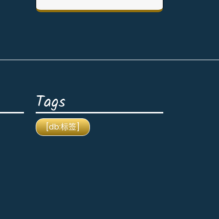
Tags
[db:标签]