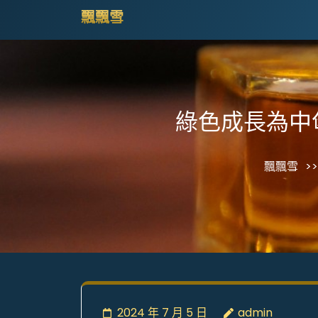
Skip
飄飄雪
to
content
(Press
Enter)
綠色成長為中
飄飄雪
>>
2024 年 7 月 5 日
admin