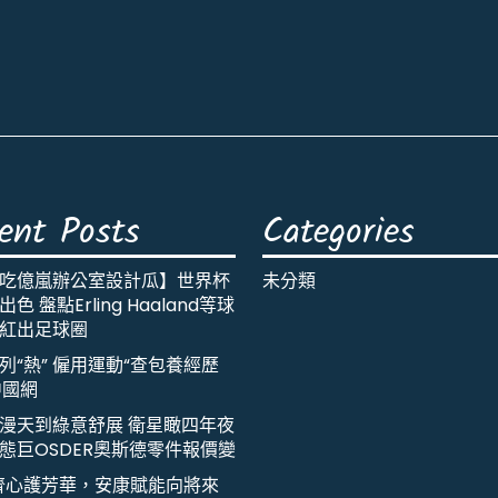
ent Posts
Categories
吃億嵐辦公室設計瓜】世界杯
未分類
色 盤點Erling Haaland等球
紅出足球圈
列“熱” 僱用運動“查包養經歷
中國網
漫天到綠意舒展 衛星瞰四年夜
態巨OSDER奧斯德零件報價變
齊心護芳華，安康賦能向將來