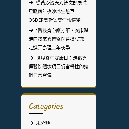
從黃沙漫天到綠意舒展 衛
星瞰四年夜沙地生態巨
OSDER奧斯德零件報價變
“醫校齊心護芳華，安康賦
能向將來秀傳醫院巡檢”運動
走進青島理工年夜學
世界脊柱安康日：清點秀
傳醫院體檢項目損害脊柱的幾
個日常習氣
Categories
未分類