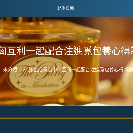
範例頁面
匈互利一起配合注進覓包養心得
未分類
>>
綠色成長為中匈互利一起配合注進覓包養心得新動