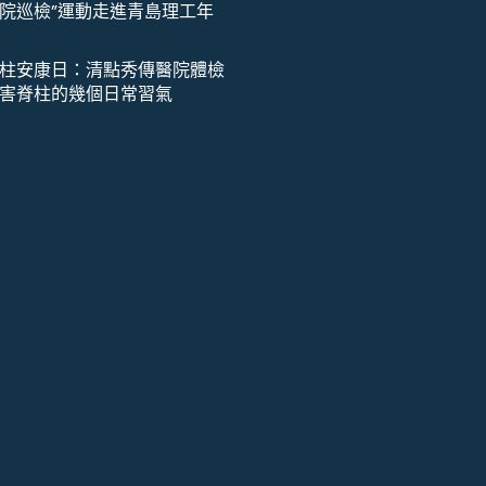
院巡檢”運動走進青島理工年
柱安康日：清點秀傳醫院體檢
害脊柱的幾個日常習氣