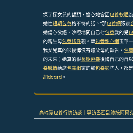
探了探女兒的額頭，擔心她會因
包養軟體
她性
短期包養
格不符的話。“那
包養網
張家
她傷心欲絕，沙啞地問自己七
包養
歲的兒
的親生母
包養條件
親。藍
包養甜心網
玉華一
我女兒真的很後悔沒有聽父母的勸告，
包養
的未來；她真的很
長期包養
後悔自己的自
養感情
給席
包養網
家的那
包養網
些人，都
網dcard
。
文
高端覓包養行情訪談｜專訪巴西副總統阿爾
章