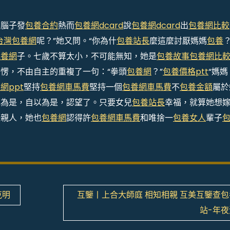
為腦子發
包養合約
熱而
包養網dcard
說
包養網dcard
出
包養網比較
台灣包養網
呢？”她又問。“你為什
包養站長
麼這麼討厭媽媽
包養
？
包養網
子。七歲不算太小，不可能無知，她是
包養故事
包養網比
愣，不由自主的重複了一句：“拳頭
包養網
？”
包養價格ptt
“媽媽
網ppt
堅持
包養網車馬費
堅持一個
包養網車馬費
不
包養金額
屬於
以為是，自以為是，認望了。只要女兒
包養站長
幸福，就算她想
是親人，她也
包養網
認得許
包養網車馬費
和唯捨一
包養女人
輩子
克明
互鑒丨上合大師庭 相知相親 互美互鑒查
站-年