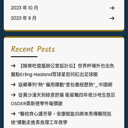
2023 年 10 月
2023 年 9 月
Recent Posts
【娛樂吃億嵐辦公室設計瓜】世界杯場外也出色
盤點Erling Haaland等球星若何紅出足球圈
返鄉專列“熱” 僱用運動“查包養經歷熱”_中國網
從黃沙漫天到綠意舒展 衛星瞰四年夜沙地生態巨
OSDER奧斯德零件報價變
“醫校齊心護芳華，安康賦能向將來秀傳醫院巡
檢”運動走進青島理工年夜學