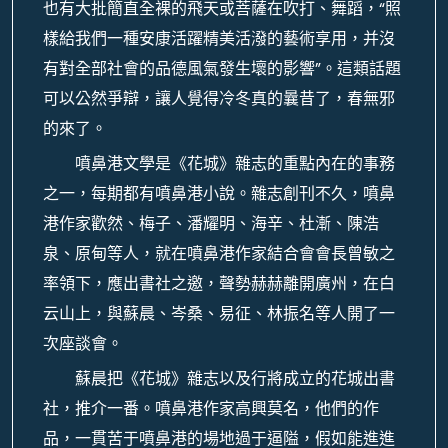
也有大批簡直全裸的飛天或菩薩在吹打、舞蹈，“照
樣給我們一種安康活躍精美活潑的藝術享用，并沒
有對全部社會的品德風氣發生壞的影響”。這類話題
可以公然爭辯，讓人覺得冷冬真的曩昔了，春無邪
的來了。
噴鼻港文學是《花城》雜志的重點內在的事務
之一，每期都有噴鼻港小說。雜志創刊不久，噴鼻
港作家歡然、梅子、潘耀明、海辛、杜漸、陳浩
泉、原甸等人，就在噴鼻港作家結合會會長曾敏之
率領下，應出書社之邀，聲勢赫赫離開廣州，在白
云山上，與蘇晨、岑桑、易征、林振名等人開了一
次座談會。
蘇晨把《花城》雜志以及行將成立的花城出書
社，推介一番。噴鼻港作家高興莫名，他們的作
品，一貫苦于噴鼻港的場地過于逼隘，假如能進進