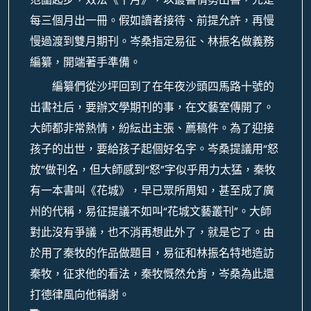
每三個月出一冊。假如讀者接待、前提允許，再慢
慢過渡到雙月期刊。岑桑指定易征、林振名做義務
編纂，開端著手準備。
編纂們從沙坪回到了在年夜沙頭四馬路十號的
出書社后，要辦文學期刊的事，在文藝室傳開了。
大師都非常熱情，紛紜出主張、薦稿件。為了迎接
孩子的出世，要給孩子起個好名字。岑桑提議用“怒
放”做刊名，但大師感到“怒”字似乎用力太猛，秦牧
有一本書叫《花城》，早已眾所周知，甚至成了廣
州的代稱，易征提議不如叫“花城文藝叢刊”。大師
對此沒有爭議，也不消再想此外了，就是它了。由
於用了秦牧的作品做題目，易征和林振名特地造訪
秦牧，征求他的看法，秦牧慨然允肯，岑桑為此還
打德律風向他稱謝。