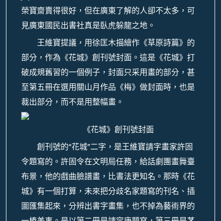
榮寶齋賣得很好，但在廣東了解的人卻不太多，可
見廣東國民出書社真是臥虎躲龍之地。
王維寶提議，用徐匡木描繪作《草原詩篇》的
部分，作為《花城》創刊號封面。這是《花城》打
破成規舊習的一個例子，封面只采用畫的部分，甚
至第五冊在選用關山月作品《梅》做封面時，也是
裁出部分，而不是用整幅畫。
《花城》創刊號封面
創刊號的“花城”二字，是王維寶請字畫家許固
令題寫的。許固令在文明局任務，給話劇團畫舞臺
布景，他的戲曲臉譜畫，比書法更知名。那時《花
城》有一個打算，未來把分歧名家題寫的刊名、插
圖匯集起來，分辨出書字畫集，也不掉為藝術界的
一樁美事。是以第二冊是請容庚題寫，第三冊是茅