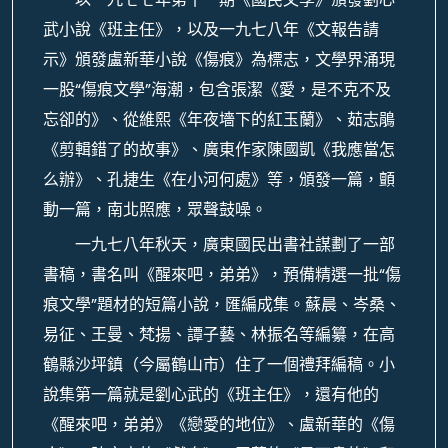
武小說《班主任》，以及一九七八年《文報告請
示》頒發盧新華小說《傷痕》為標志，文學界涌現
一股“傷痕文學”海潮，包含張潔《愛，是不克不及
忘卻的》、從維熙《年夜墻下的紅玉蘭》、茹志鵑
《剪輯錯了的故事》、廣東作家陳國凱《我應當怎
么辦》、孔捷生《在小河何處》等，頒發一篇，顫
動一篇，南北照應，眾聲鼓噪。
一九七八年秋天，廣東國民出書社謀劃了一部
書稿，書名叫《醒來吧，弟弟》，預備精選一批“傷
痕文學”題材的短篇小說，匯編成集。蘇晨、岑桑、
易征、王曼、梵揚、譚子藝、林振名等編纂，在高
鶴縣沙坪鎮（今屬鶴山市）住了一個禮拜編稿。小
說集第一篇就是劉心武的《班主任》，還有他的
《醒來吧，弟弟》《戀愛的地位》、盧新華的《傷