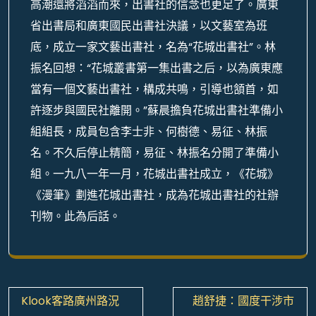
高潮還將滔滔而來，出書社的信念也更足了。廣東
省出書局和廣東國民出書社決議，以文藝室為班
底，成立一家文藝出書社，名為“花城出書社”。林
振名回想：“花城叢書第一集出書之后，以為廣東應
當有一個文藝出書社，構成共鳴，引導也頷首，如
許逐步與國民社離開。”蘇晨擔負花城出書社準備小
組組長，成員包含李士非、何樹德、易征、林振
名。不久后停止精簡，易征、林振名分開了準備小
組。一九八一年一月，花城出書社成立，《花城》
《漫筆》劃進花城出書社，成為花城出書社的社辦
刊物。此為后話。
文
Klook客路廣州路況
趙舒捷：國度干涉市