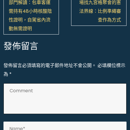
章
部門解讀：包車客運
場找九宮格聚會的憲
導
需持有48小時核酸陰
法界線：比例準繩審
覽
性證明，自駕省內流
查作為方式
動無需證明
發佈留言
發佈留言必須填寫的電子郵件地址不會公開。
必填欄位標示
為
*