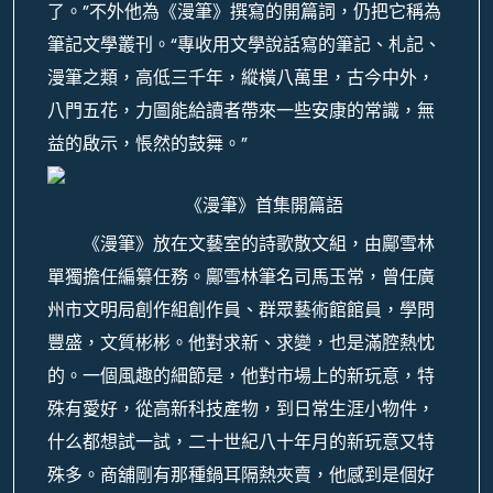
了。”不外他為《漫筆》撰寫的開篇詞，仍把它稱為
筆記文學叢刊。“專收用文學說話寫的筆記、札記、
漫筆之類，高低三千年，縱橫八萬里，古今中外，
八門五花，力圖能給讀者帶來一些安康的常識，無
益的啟示，悵然的鼓舞。”
《漫筆》首集開篇語
《漫筆》放在文藝室的詩歌散文組，由鄺雪林
單獨擔任編纂任務。鄺雪林筆名司馬玉常，曾任廣
州市文明局創作組創作員、群眾藝術館館員，學問
豐盛，文質彬彬。他對求新、求變，也是滿腔熱忱
的。一個風趣的細節是，他對市場上的新玩意，特
殊有愛好，從高新科技產物，到日常生涯小物件，
什么都想試一試，二十世紀八十年月的新玩意又特
殊多。商舖剛有那種鍋耳隔熱夾賣，他感到是個好