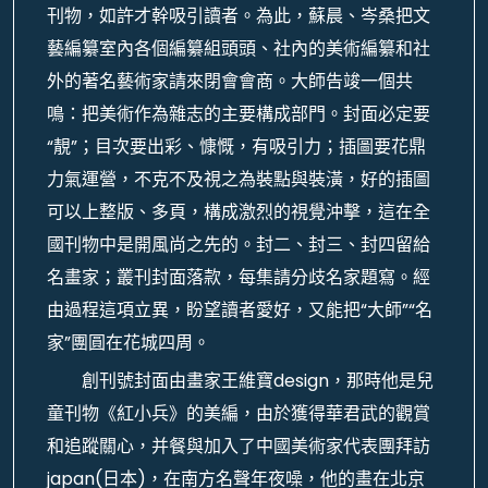
刊物，如許才幹吸引讀者。為此，蘇晨、岑桑把文
藝編纂室內各個編纂組頭頭、社內的美術編纂和社
外的著名藝術家請來閉會會商。大師告竣一個共
鳴：把美術作為雜志的主要構成部門。封面必定要
“靚”；目次要出彩、慷慨，有吸引力；插圖要花鼎
力氣運營，不克不及視之為裝點與裝潢，好的插圖
可以上整版、多頁，構成激烈的視覺沖擊，這在全
國刊物中是開風尚之先的。封二、封三、封四留給
名畫家；叢刊封面落款，每集請分歧名家題寫。經
由過程這項立異，盼望讀者愛好，又能把“大師”“名
家”團圓在花城四周。
創刊號封面由畫家王維寶design，那時他是兒
童刊物《紅小兵》的美編，由於獲得華君武的觀賞
和追蹤關心，并餐與加入了中國美術家代表團拜訪
japan(日本)，在南方名聲年夜噪，他的畫在北京