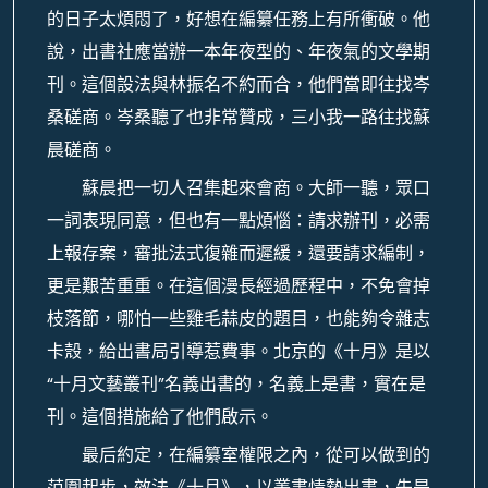
的日子太煩悶了，好想在編纂任務上有所衝破。他
說，出書社應當辦一本年夜型的、年夜氣的文學期
刊。這個設法與林振名不約而合，他們當即往找岑
桑磋商。岑桑聽了也非常贊成，三小我一路往找蘇
晨磋商。
蘇晨把一切人召集起來會商。大師一聽，眾口
一詞表現同意，但也有一點煩惱：請求辦刊，必需
上報存案，審批法式復雜而遲緩，還要請求編制，
更是艱苦重重。在這個漫長經過歷程中，不免會掉
枝落節，哪怕一些雞毛蒜皮的題目，也能夠令雜志
卡殼，給出書局引導惹費事。北京的《十月》是以
“十月文藝叢刊”名義出書的，名義上是書，實在是
刊。這個措施給了他們啟示。
最后約定，在編纂室權限之內，從可以做到的
范圍起步，效法《十月》，以叢書情勢出書，先是