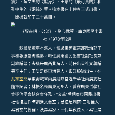
痕》、陸文夫的《獻身》、王蒙的《最可貴的》和
孔捷生的《姻緣》等。這本書在十仲春正式出書，
一開機就印了二十萬冊。
《醒來吧，弟弟》，劉心武等，廣東國民出書
社，1978年12月
蘇晨是遼寧本溪人，當過束縛軍某部政治部干
事和報紙副總編纂，時任廣東國民出書社副社長兼
副總編纂；岑桑是廣西北海人，時任出書社文藝編
纂室主任；王曼是廣東海豐人，東江縱隊出生，在
共享空間
華東野戰軍兩廣縱隊當過新華社兩廣支社
隨軍記者；林振名是廣東潮州人，曾在廣東哲學社
會迷信學會結合會任務，“文革”后期廣東國民出書
社恢復運作時調進文藝室；易征是湖南“三湘佳人”
易君左的哲嗣，漢壽易家，三代年夜佳人，易征是