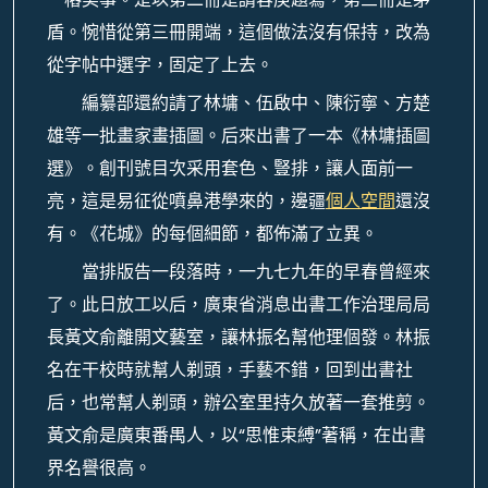
盾。惋惜從第三冊開端，這個做法沒有保持，改為
從字帖中選字，固定了上去。
編纂部還約請了林墉、伍啟中、陳衍寧、方楚
雄等一批畫家畫插圖。后來出書了一本《林墉插圖
選》。創刊號目次采用套色、豎排，讓人面前一
亮，這是易征從噴鼻港學來的，邊疆
個人空間
還沒
有。《花城》的每個細節，都佈滿了立異。
當排版告一段落時，一九七九年的早春曾經來
了。此日放工以后，廣東省消息出書工作治理局局
長黃文俞離開文藝室，讓林振名幫他理個發。林振
名在干校時就幫人剃頭，手藝不錯，回到出書社
后，也常幫人剃頭，辦公室里持久放著一套推剪。
黃文俞是廣東番禺人，以“思惟束縛”著稱，在出書
界名譽很高。