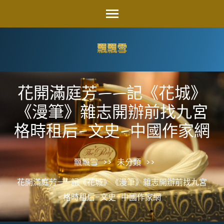
Skip
to
content
飄飄雪
(Press
Enter)
花開滿庭芳——記《花城》
《漫筆》雜志開辦前找九宮
格時租后–文史–中國作家網
飄飄雪
>>
未分類
>>
花開滿庭芳——記《花城》《漫筆》雜志開辦前找九宮
格時租后–文史–中國作家網