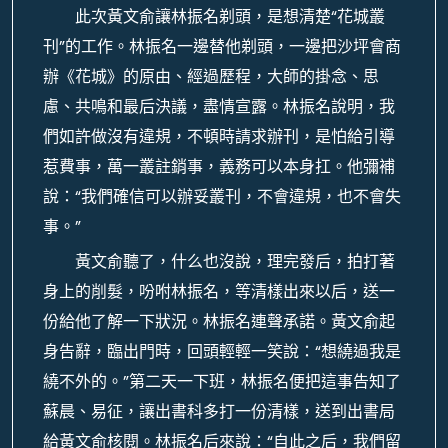
此次黃文俞讓林振名剃頭，是想清楚“花城叢
刊”的工作。林振名一邊替他剃頭，一邊把沙坪會商
辦《花城》的原由、經過歷程，大師的掛念、思
慮、共鳴和最后決議，盡情宣露。林振名說明，我
們如許做沒有違規，不頓時請求辦刊，是怕給引導
惹費事，萬一叢註銷事，義務可以本身扛。他彌補
說：“我們確信可以辦妥叢刊，不會違規，也不會失
事。”
黃文俞聽了，什么也沒說，理完發后，拍打著
身上的削髮，吩咐林振名，等清樣出來以后，送一
份給他了解一下狀況。林振名連聲承諾。黃文俞起
身告辭，臨出門時，回頭輕輕一笑說：“想繞過我是
繞不外的。”第二天一下班，林振名便把這事告知了
蘇晨、易征，讓出書科多打一份清樣，送到出書局
給黃文俞核閱。林振名后來說：“自此之后，我們留