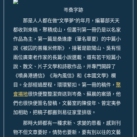
岑桑字跡
那是人人都在做“文學夢”的年月，編纂部天天
都收到來稿，聚積成山，但叢刊第一冊仍是以名家
作品為主，第一篇是桑逢康（筆名華夏）的中篇小
說《被囚的普羅米修斯》，接著是歐陽山、吳有恒
兩位廣東老作家的長篇小說選載，還有若干短篇小
說、散文、片子文學和詩歌作品，并專門開辟了
《噴鼻港通信》《海內風信》和《本國文學》欄
目。全部經過歷程，環環緊扣。第一冊的稿件，
聚
會場地
很快便整整潔齊送到岑桑、蘇晨的案頭，他
們也很快便簽名發稿，文藝室的陳俊年、曾定夷參
加相助，把稿子都搬到易征家里排版。
那時大師都有一種求新、求變的愿看，感到刊
物不但文章要好，情勢也要新，要有別以往的文藝