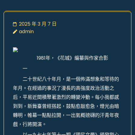
2025 年 3 月 7 日
admin
1981年，《花城》編纂與作家合影
一
二十世紀八十年月，是一個佈滿想象和等待的
年月。在經過的事況了漫長的高強度政治活動之
后，平易近間積聚著激烈的轉變沖動。每小我都感
到到，新舞臺曾經搭起，鼓點愈敲愈急，燈光由暗
轉明，帷幕一點點拉開，一出氣概磅礴的汗青年夜
戲，行將開演。
以一九七七年第十一期《國民文學》頒發劉心