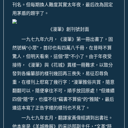
刊名。但每期換人難度其實太年夜，最后改為固定
用茅盾的題字了。
《漫筆》創刊號封面
一九七九年六月，《漫筆》第一冊出書了，固
然號稱“小眾”，首印也有四萬八千冊，在昔時不算
驚人，但明天看來，這個“眾”不小了。由于年夜受
接待，《漫筆》與《花城》異樣一冊難求，以致分
發到各編纂部的樣刊幾回再三喪失，易征忍辱負
重，在樣刊上怒寫了幾行字：“漫筆雅俗共賞，隨意
翻翻可以，隨便拿往不可，順手放回原處！”但連續
四個“隨”字，也擋不住“竊書不算偷”的“雅賊”，最后
連這本寫了正告字樣的樣刊也不見了。
一九七九年玄月，翻譯家黃偉經調到出書社。
他本來是《羊城晚報》的采訪部副主任，“文革”時