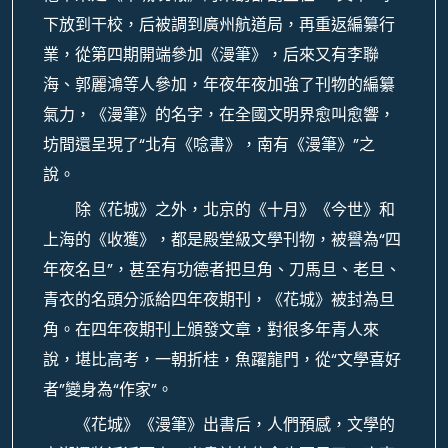
下放到干校，后被調到廣州航道局，再重返編纂行
業，從第四期開端參加《漫筆》，后來又有李聯
海、郭麗鴻等人參加，年夜年夜加強了刊物的編纂
氣力，《漫筆》的名字，在全國文明界愈叫愈響，
坊間還呈現了“北有《唸書》，南有《漫筆》”之
說。
除《花城》之外，北京的《十月》《今世》和
上海的《收獲》，都是殿堂級文學刊物，被譽為“四
年夜名旦”，甚至有功德者把旦角、刀馬旦、老旦、
青衣的名頭分派給四年夜期刊，《花城》被封為旦
角。在四年夜期刊上頒發文章，對很多年青人來
說，堪比高考，一朝折桂，魚躍龍門，從“文學喜好
者”變身為“作家”。
《花城》《漫筆》出書后，人們預感，文學的