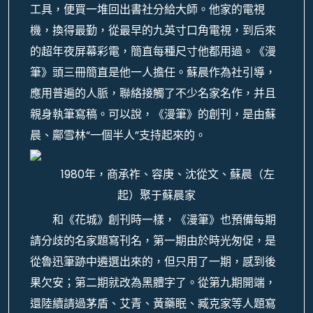
工具，便買一堆回出書社分給大師。他家的電視
機，換得最勤，從最早的九英寸口角電視，到后來
的超年夜屏幕彩電，簡直每種尺寸他都用過。《漫
筆》頭三冊簡直是他一人擔任。蘇晨作為社引導，
應用普遍的人脈，聯絡接觸了不少名家名作，并且
親身執筆寫稿。可以說，《漫筆》的創刊，是由蘇
晨、鄺雪林“一個半人”支持起來的。
1980年，商承祚、容庚、沈從文、蘇晨（左
起）聚于蘇晨家
和《花城》創刊時一樣，《漫筆》也預備每期
請分歧的名家題寫刊名，第一期由於時光匆促，是
從魯迅筆跡中遴選出來的，但只用了一期，感到後
果欠安；第二期就改為黑體字了。從第九期開端，
還陸續請過茅盾、艾青、黃藥眠、臧克家等人題寫