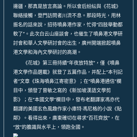
邊疆，那真是放言高論。所以會后紛紜與《花城》
聯絡接觸，登門訪問者川流不息。那段時光，用林
振名的話來說，招待噴鼻港作家，忙得“四肢舉動都
軟了”。此次白云山座談會，也催生了噴鼻港文學研
討會和華人文學研討會的出生，廣州開端掀起噴鼻
港文學和海內文學研討的高潮。
《花城》第三冊持續“年夜放特放”，僅《噴鼻
港文學作品選載》就登了五篇作品，并配上“本刊記
者”文章《珠海噴鼻江寄密意》；在“噴鼻港通信”欄
目中，頒發了曾敏之寫的《新加坡漢語文學剪
影》；在“本國文學”欄目中，發布老翻譯家馮亦代
翻譯的美國玄色風趣作家小庫特·馮尼格的小說《貼
鄰》。看得出來，廣東確切在尋求“百花齊放”，在
“放”的膽識與水平上，領跑全國。