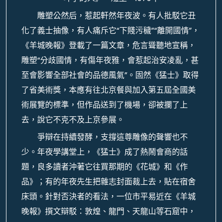
雕塑公然后，惹起軒然年夜波。有人批駁它丑
化了義士抽像，有人痛斥它“下賤污穢”“離開國情”，
《羊城晚報》登載了一篇文章，危言聳聽地宣稱，
雕塑“分歧國情，有傷年夜雅，會惹起治安凌亂，甚
至會影響全部社會的品德風氣”。固然《猛士》取得
了省美術獎，本應有往北京餐與加入第五屆全國美
術展覽的標準，但作品送到了機場，卻被攔了上
去，說它不克不及上京參展。
爭辯在持續發酵，支撐這尊雕像的聲響也不
少。年夜學講堂上，《猛士》成了熱鬧會商的話
題，良多讀者沖著它往買那期的《花城》和《作
品》；有的年夜先生把雜志封面裁上去，貼在宿舍
床頭。針對否決者的看法，一位市平易近在《羊城
晚報》撰文辯駁：敦煌、龍門、天龍山等石窟中，