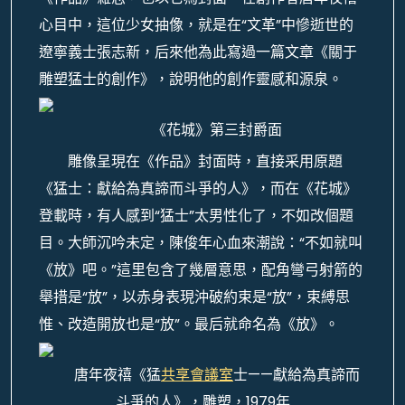
心目中，這位少女抽像，就是在“文革”中慘逝世的
遼寧義士張志新，后來他為此寫過一篇文章《關于
雕塑猛士的創作》，說明他的創作靈感和源泉。
《花城》第三封爵面
雕像呈現在《作品》封面時，直接采用原題
《猛士：獻給為真諦而斗爭的人》，而在《花城》
登載時，有人感到“猛士”太男性化了，不如改個題
目。大師沉吟未定，陳俊年心血來潮說：“不如就叫
《放》吧。”這里包含了幾層意思，配角彎弓射箭的
舉措是“放”，以赤身表現沖破約束是“放”，束縛思
惟、改造開放也是“放”。最后就命名為《放》。
唐年夜禧《猛
共享會議室
士——獻給為真諦而
斗爭的人》，雕塑，1979年