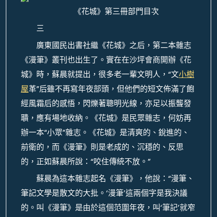
《花城》第三冊部門目次
三
廣東國民出書社繼《花城》之后，第二本雜志
《漫筆》叢刊也出生了。實在在沙坪會商開辦《花
城》時，蘇晨就提出，很多老一輩文明人，“文
小樹
屋
革”后雖不再寫年夜部頭，但他們的短文佈滿了飽
經風霜后的感悟，閃爍著聰明光線，亦足以振聾發
聵，應有場地收納。《花城》是民眾雜志，何妨再
辦一本“小眾”雜志。《花城》是清爽的、銳進的、
前衛的，而《漫筆》則是老成的、沉穩的、反思
的，正如蘇晨所說：“咬住傳統不放。”
蘇晨為這本雜志起名《漫筆》，他說：“漫筆、
筆記文學是散文的大批。‘漫筆’這兩個字是我決議
的。叫《漫筆》是由於這個范圍年夜，叫‘筆記’就窄