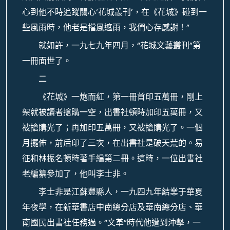
心到他不時追蹤關心‘花城叢刊’，在《花城》碰到一
些風雨時，他老是擋風遮雨，我們心存感謝！”
就如許，一九七九年四月，“花城文藝叢刊”第
一冊面世了。
二
《花城》一炮而紅，第一冊首印五萬冊，剛上
架就被讀者搶購一空，出書社頓時加印五萬冊，又
被搶購光了；再加印五萬冊，又被搶購光了。一個
月擺佈，前后印了三次，在出書社是破天荒的。易
征和林振名頓時著手編第二冊。這時，一位出書社
老編纂參加了，他叫李士非。
李士非是江蘇豐縣人，一九四九年結業于華夏
年夜學，在新華書店中南總分店及華南總分店、華
南國民出書社任務過。“文革”時代他遭到沖擊，一