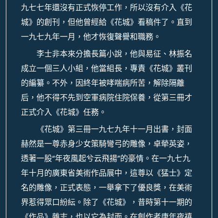
九七七年還沒有正式恢停工作，所以沒有介入《花
城》的創刊，但他曾經給《花城》看稿件了。直到
一九七九年一月，他才恢復聲譽和職務。
李士非本來分擔長篇小說，他與易征、林振名
成立一個三人小組，他當組長，專責《花城》叢刊
的編纂。不外，因終年被哮喘病所苦，解除隔離
后，他不得不先到空軍病院住院保養，從第三冊才
正式介入《花城》任務。
《花城》第三冊一九七九年十一月出書，封面
赫然是一尊赤身少女策騎彎弓的雕像，卓犖英姿，
透著一股“年夜風起兮云飛揚”的豪情。在一九七九
年十月的廣東省美術作品展中，這尊以《猛士》定
名的雕像，正式表態，一舉拿下了優良獎，在美術
界惹得眾口紛紜。除了《花城》，昔時第十一期的
《作品》雜志，也以它為封面。在創作者唐年夜禧