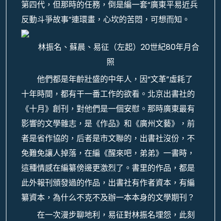
第四代，但那時的任務，倒是編一套“廣東平易近兵
反動斗爭故事”連環畫，心坎的苦悶，可想而知。
林振名、蘇晨、易征（左起）20世紀80年月合
照
他們都是年齡壯盛的中年人，因“文革”虛耗了
十年時間，都有干一番工作的欲看。北京出書社的
《十月》創刊，對他們是一個安慰。那時廣東最有
影響的文學雜志，是《作品》和《廣州文藝》，前
者是省作協的，后者是市文聯的，出書社沒份，不
免難免讓人掉落，在編《醒來吧，弟弟》一書時，
這種情感在編纂傍邊更激烈了。書里的作品，都是
此外報刊頒發過的作品，出書社有作者資本，有編
纂資本，為什么不克不及辦一本本身的文學期刊？
在一次漫步聊地利，易征對林振名埋怨，此刻