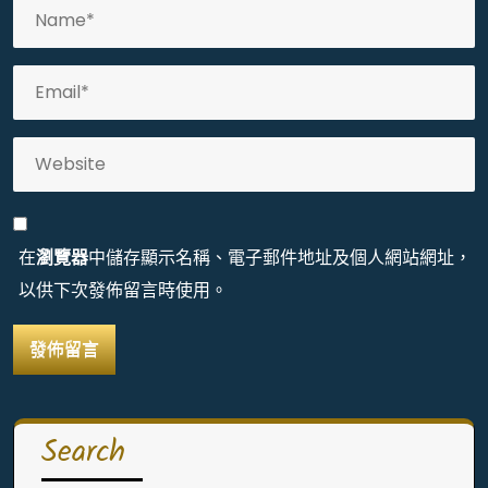
在
瀏覽器
中儲存顯示名稱、電子郵件地址及個人網站網址，
以供下次發佈留言時使用。
Search