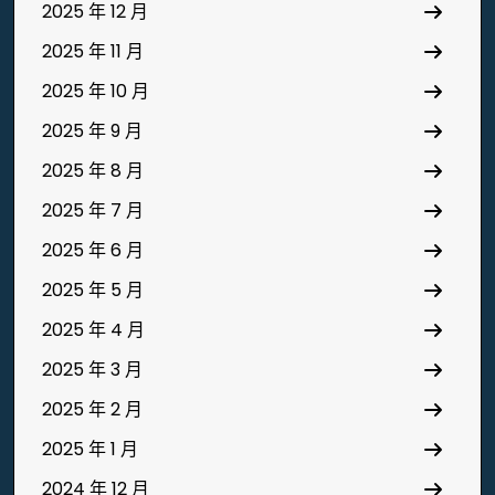
2025 年 12 月
2025 年 11 月
2025 年 10 月
2025 年 9 月
2025 年 8 月
2025 年 7 月
2025 年 6 月
2025 年 5 月
2025 年 4 月
2025 年 3 月
2025 年 2 月
2025 年 1 月
2024 年 12 月