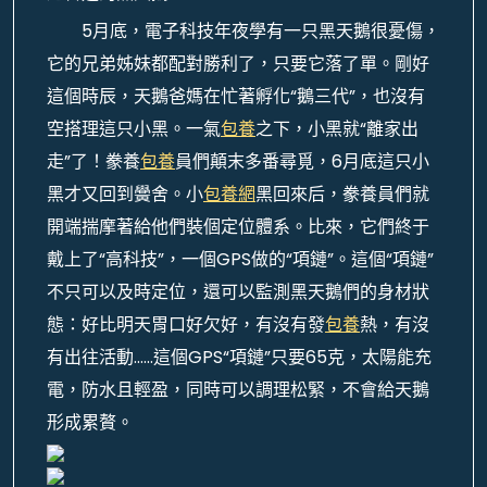
5月底，電子科技年夜學有一只黑天鵝很憂傷，
它的兄弟姊妹都配對勝利了，只要它落了單。剛好
這個時辰，天鵝爸媽在忙著孵化“鵝三代”，也沒有
空搭理這只小黑。一氣
包養
之下，小黑就“離家出
走”了！豢養
包養
員們顛末多番尋覓，6月底這只小
黑才又回到黌舍。小
包養網
黑回來后，豢養員們就
開端揣摩著給他們裝個定位體系。比來，它們終于
戴上了“高科技”，一個GPS做的“項鏈”。這個“項鏈”
不只可以及時定位，還可以監測黑天鵝們的身材狀
態：好比明天胃口好欠好，有沒有發
包養
熱，有沒
有出往活動……這個GPS“項鏈”只要65克，太陽能充
電，防水且輕盈，同時可以調理松緊，不會給天鵝
形成累贅。