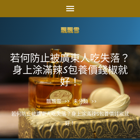
Skip
to
content
飄飄雪
(Press
Enter)
若何防止被廣東人吃失落？
身上涂滿辣S包養價錢椒就
好！
飄飄雪
>>
未分類
>>
若何防止被廣東人吃失落？身上涂滿辣S包養價錢椒就
好！