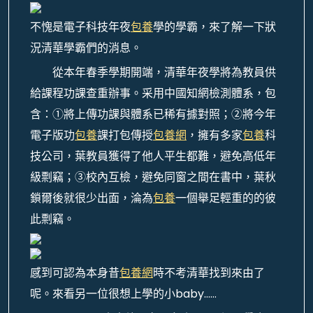
不愧是電子科技年夜
包養
學的學霸，來了解一下狀
況清華學霸們的消息。
從本年春季學期開端，清華年夜學將為教員供
給課程功課查重辦事。采用中國知網檢測體系，包
含：①將上傳功課與體系已稀有據對照；②將今年
電子版功
包養
課打包傳授
包養網
，擁有多家
包養
科
技公司，葉教員獲得了他人平生都難，避免高低年
級剽竊；③校內互檢，避免同窗之間在書中，葉秋
鎖爾後就很少出面，淪為
包養
一個舉足輕重的的彼
此剽竊。
感到可認為本身昔
包養網
時不考清華找到來由了
呢。來看另一位很想上學的小baby……