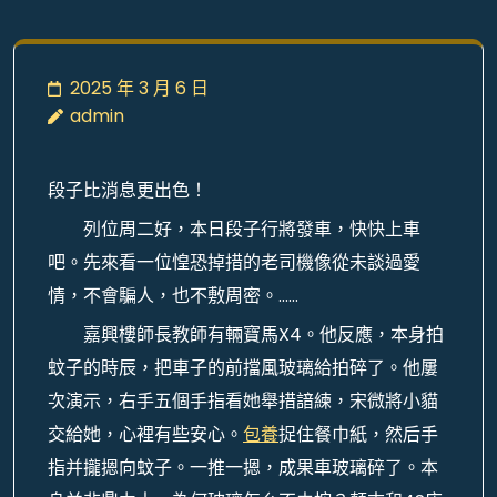
2025 年 3 月 6 日
admin
段子比消息更出色！
列位周二好，本日段子行將發車，快快上車
吧。先來看一位惶恐掉措的老司機像從未談過愛
情，不會騙人，也不敷周密。……
嘉興樓師長教師有輛寶馬X4。他反應，本身拍
蚊子的時辰，把車子的前擋風玻璃給拍碎了。他屢
次演示，右手五個手指看她舉措諳練，宋微將小貓
交給她，心裡有些安心。
包養
捉住餐巾紙，然后手
指并攏摁向蚊子。一推一摁，成果車玻璃碎了。本