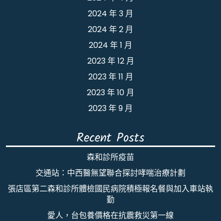
2024 年 3 月
2024 年 2 月
2024 年 1 月
2023 年 12 月
2023 年 11 月
2023 年 10 月
2023 年 9 月
Recent Posts
森和診所疫苗
交通站：中西醫無望聯合探討哮喘治療計劃
張店區第二森和診所體檢國民病院積極報名餐與加入車站執
勤
愛人，台包養價格在抗震救災第一線