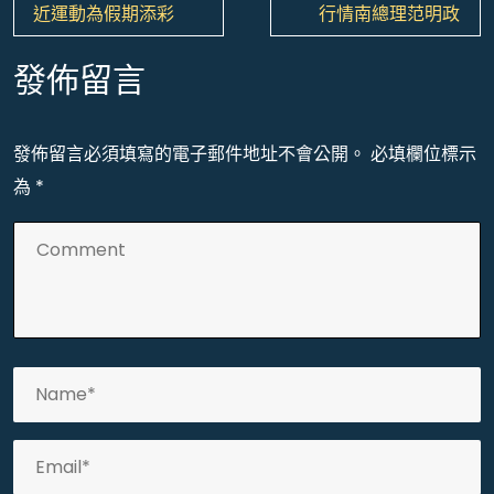
章
近運動為假期添彩
行情南總理范明政
導
覽
發佈留言
發佈留言必須填寫的電子郵件地址不會公開。
必填欄位標示
為
*