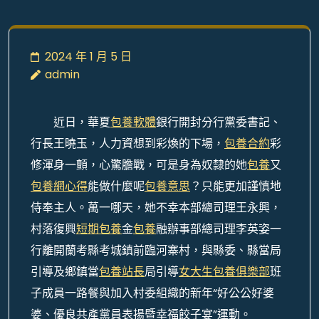
2024 年 1 月 5 日
admin
近日，華夏
包養軟體
銀行開封分行黨委書記、
行長王曉玉，人力資想到彩煥的下場，
包養合約
彩
修渾身一顫，心驚膽戰，可是身為奴隸的她
包養
又
包養網心得
能做什麼呢
包養意思
？只能更加謹慎地
侍奉主人。萬一哪天，她不幸本部總司理王永興，
村落復興
短期包養
金
包養
融辦事部總司理李英姿一
行離開蘭考縣考城鎮前臨河寨村，與縣委、縣當局
引導及鄉鎮當
包養站長
局引導
女大生包養俱樂部
班
子成員一路餐與加入村委組織的新年“好公公好婆
婆、優良共產黨員表揚暨幸福餃子宴”運動。