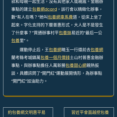
就和母親一起生活，沒有其他家人或親戚。金融辦
事點的建立
包養網dcard
，該行會以精緻化辦事，
數“有人在嗎？”她叫
包養網車馬費
道，從床上坐了
起來。字化支持的下層普惠形式，大人是不是發生
了什麼事？”買通辦事村平
包養妹
易近的“最后一公
包養
里”。
運動停止后，王
包養網
曉玉一行還前去
包養網
蘭考縣考城鎮萬
包養一個月價錢
土山村普惠金融辦
事點，與辦事點擔任人萬新勝
包養甜心網
親熱扳
談，具體訊問了“開門紅”運動展開情形，為辦事點
“開門紅”加油助力。
文
約包養網文明惠平易
習近平會面越挖包養