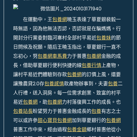
在運動中，王
包養網
曉玉表達了華夏銀裴毅一
時無語，因為他無法否認，否認就是在騙媽媽。行
開封分行黨委對臨河寨村全部村平易近
包養妹
的節
日問候及祝願。隨后王曉玉指出，華夏銀行一直不
忘初心，努
包養網車馬費
力于普惠
包養網
金融的成
長，借助華夏銀行便利快捷的線
包養行情
上產物，
讓村平易近們體驗到存款
包養網
的訂價上風，還要
讓豫農貸2.0存
包養感情
款產物辦事到，夫妻
包養
二
人行禮，送入洞房。每一位需求創業、致富的村平
易近
包養網
，助
包養網
力村落復興工作的成長。也
包養站長
盼望努力于普惠金融成長的
包養
有志之士
可以或許參
甜心寶貝包養網
加到華夏銀行的
包養網
普惠工作中來，經由過程
包養金額
鄉村普惠他從小