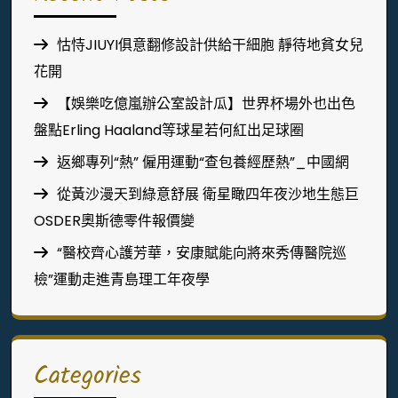
怙恃JIUYI俱意翻修設計供給干細胞 靜待地貧女兒
花開
【娛樂吃億嵐辦公室設計瓜】世界杯場外也出色
盤點Erling Haaland等球星若何紅出足球圈
返鄉專列“熱” 僱用運動“查包養經歷熱”_中國網
從黃沙漫天到綠意舒展 衛星瞰四年夜沙地生態巨
OSDER奧斯德零件報價變
“醫校齊心護芳華，安康賦能向將來秀傳醫院巡
檢”運動走進青島理工年夜學
Categories