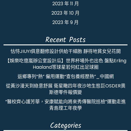
2023 年 11 月
2023 年 10 月
2023 年 9 月
Recent Posts
怙恃JIUYI俱意翻修設計供給干細胞 靜待地貧女兒花開
【娛樂吃億嵐辦公室設計瓜】世界杯場外也出色 盤點Erling
Haaland等球星若何紅出足球圈
返鄉專列“熱” 僱用運動“查包養經歷熱”_中國網
從黃沙漫天到綠意舒展 衛星瞰四年夜沙地生態巨OSDER奧
斯德零件報價變
“醫校齊心護芳華，安康賦能向將來秀傳醫院巡檢”運動走進
青島理工年夜學
Categories