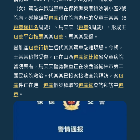
（女）駕駛奔跑越野車在保德縣東關鎮沙溝小區2號
院內，碰撞碾壓
包養
蹲在院內遊玩的兒童王某某（6
包養網排名
周歲）、馬某某（
包養
9周歲），形成王
包養平台推薦
某某
包養
、馬某某受傷。
變亂產
包養行情
生后代某某駕車駛離現場。今朝，
王某某稍微受傷，正在山西
包養網比較
省兒童病院
留院察看，馬某某傷勢較重正在陜西省榆林市第二
國民病院救治。代某某已投案接收查詢拜訪，案
包
養
件正在進一
包養
個步驟取證
包養網
查詢拜訪中
包
養
。