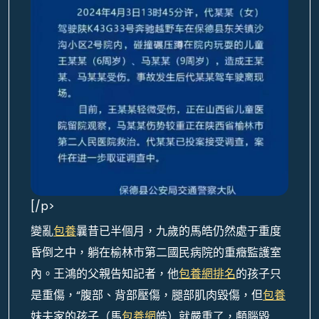
[/p>
變亂
包養
曩昔已半個月，九歲的馬皓仍然處于重度
昏倒之中，躺在榆林市第二國民病院的重癥監護室
內。王鴻的父親告知記者，他
包養網排名
的孩子只
是重傷，“腹部、背部壓傷，腿部肌肉毀傷，但
包養
妹夫家的孩子（馬
包養網
皓）就嚴重了，顱腦毀