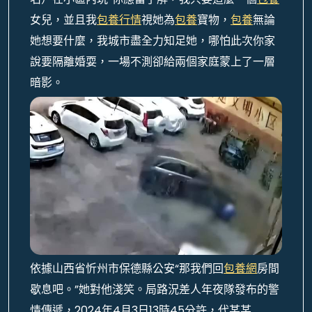
女兒，並且我
包養行情
視她為
包養
寶物，
包養
無論
她想要什麼，我城市盡全力知足她，哪怕此次你家
說要隔離婚耍，一場不測卻給兩個家庭蒙上了一層
暗影。
依據山西省忻州市保德縣公安“那我們回
包養網
房間
歇息吧。”她對他淺笑。局路況差人年夜隊發布的警
情傳遞，2024年4月3日13時45分許，代某某