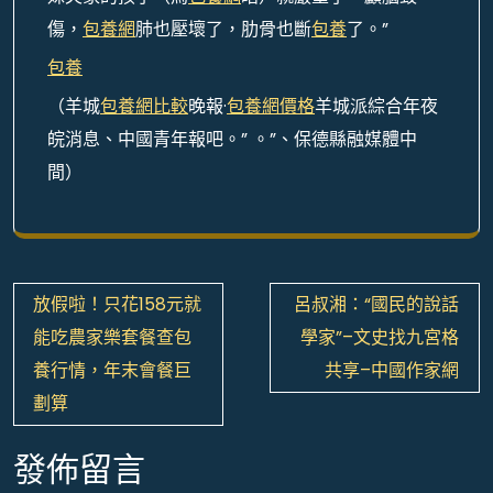
傷，
包養網
肺也壓壞了，肋骨也斷
包養
了。”
包養
（羊城
包養網比較
晚報·
包養網價格
羊城派綜合年夜
皖消息、中國青年報吧。” 。”、保德縣融媒體中
間）
文
放假啦！只花158元就
呂叔湘：“國民的說話
章
能吃農家樂套餐查包
學家”–文史找九宮格
導
養行情，年末會餐巨
共享–中國作家網
覽
劃算
發佈留言