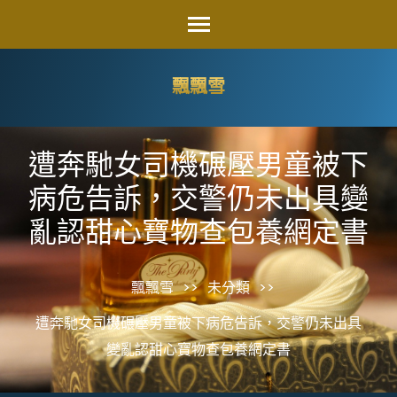
Skip
to
content
飄飄雪
(Press
Enter)
遭奔馳女司機碾壓男童被下
病危告訴，交警仍未出具變
亂認甜心寶物查包養網定書
飄飄雪
>>
未分類
>>
遭奔馳女司機碾壓男童被下病危告訴，交警仍未出具
變亂認甜心寶物查包養網定書