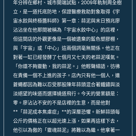
年分辨在鄉村、城市開端試點，2009年軌制周全樹
立，是一道托底防地，保證醫療救助對象取得《宇
宙水餃與終極醬料師》第一章：蒜泥與末日預兆廖
沾沾坐在他那間被稱為「宇宙水餃中心」的店裡，
但這間店的外觀更像是一個被遺棄的藍色塑膠棚，
與「宇宙」或「中心」這兩個詞毫無關係。他正在
對著一缸已經發酵了七個月又七天的老蒜泥嘆氣。
「你還不夠靈動，我的蒜泥。」他輕聲細語，彷彿
在責備一個不上進的孩子。店內只有他一個人，連
蒼蠅都因為難以忍受那股陳年蒜頭混合著鐵鏽與淡
淡絕望的味道而選擇繞道飛行。今天的營業額是：
零。廖沾沾不安的不是店裡的生意，而是他對
**「蒜泥成本焦慮症」**的深層恐懼。新鮮蒜頭每
公斤的價格正在以超光速上漲，如果再這樣下去，
他引以為傲的「靈魂蒜泥」將難以為繼。他拿著一