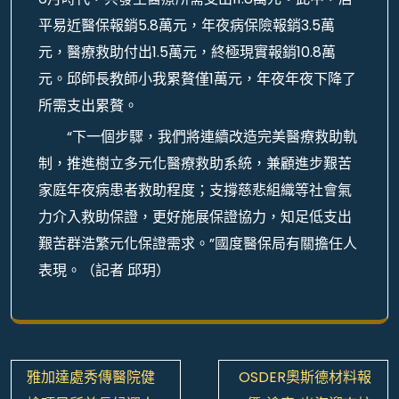
平易近醫保報銷5.8萬元，年夜病保險報銷3.5萬
元，醫療救助付出1.5萬元，終極現實報銷10.8萬
元。邱師長教師小我累贅僅1萬元，年夜年夜下降了
所需支出累贅。
“下一個步驟，我們將連續改造完美醫療救助軌
制，推進樹立多元化醫療救助系統，兼顧進步艱苦
家庭年夜病患者救助程度；支撐慈悲組織等社會氣
力介入救助保證，更好施展保證協力，知足低支出
艱苦群浩繁元化保證需求。”國度醫保局有關擔任人
表現。（記者 邱玥）
文
雅加達處秀傳醫院健
OSDER奧斯德材料報