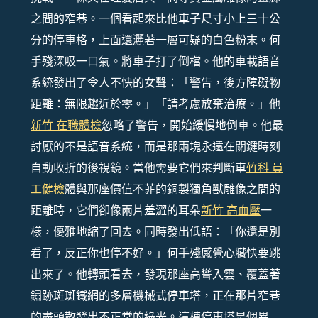
之間的窄巷。一個看起來比他車子尺寸小上三十公
分的停車格，上面還灑著一層可疑的白色粉末。何
手殘深吸一口氣。將車子打了倒檔。他的車載語音
系統發出了令人不快的女聲：「警告，後方障礙物
距離：無限趨近於零。」「請考慮放棄治療。」他
新竹 在職體檢
忽略了警告，開始緩慢地倒車。他最
討厭的不是語音系統，而是那兩塊永遠在關鍵時刻
自動收折的後視鏡。當他需要它們來判斷車
竹科 員
工健檢
體與那座價值不菲的銅製獨角獸雕像之間的
距離時，它們卻像兩片羞澀的耳朵
新竹 高血壓
一
樣，優雅地縮了回去。同時發出低語：「你還是別
看了，反正你也停不好。」何手殘感覺心臟快要跳
出來了。他轉頭看去，發現那座高聳入雲、覆蓋著
鏽跡斑斑鐵網的多層機械式停車塔，正在那片窄巷
的盡頭散發出不正常的綠光。這棟停車塔是個異