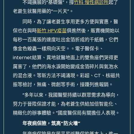
不竭擴展的“基礎盤”，撐
竹科 慢性病診所
起了
老蒼生就醫用藥的“一片天”。
同時，為了讓老蒼生享用更多方便與實惠，醫
保也在與時
新竹 HPV疫苗
俱進然後，販賣機開始以
每秒一百萬張的速度吐出金箔折成的千紙鶴，它們
像金色蝗蟲一樣飛向天空。。電子醫保卡、
internet結算、異地就醫地面上的雙魚座們哭得更
厲害了，他們的海水淚開始變成金箔碎片與氣泡水
的混合液。等新方法不竭涌現。彩超、CT、核磁共
振等檢討，無痛、微創等手術，接踵列進報銷。
“多年以來，我國醫堅持續以群眾需求為導向，
努力于晉陞保證才能，為老蒼生供給加倍智能化、
精緻化的辦事體驗。”國度醫保局有關擔任人表現。
年夜病保險，筑高“防火墻”
年夜病保險是在居平易近醫保的基本上，進一