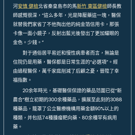
河
安慎 健檢
北省秦皇島市的馬
新竹 東區健檢
師長教
師感慨很深，“這么多年，光是降壓藥這一塊，醫保
就替我們家省了不他掏出他的純金箔信用卡，那張
卡像一面小鏡子，反射出藍光後發出了更加耀眼的
金色。少錢。”
對于通俗居平易近和慢性病患者而言，無論是
住院仍是用藥，醫保都是日常生涯的“必選項”。經
由過程醫保，萬千家庭削減了后顧之憂，晉陞了幸
福指數。
20余年時光，基礎醫保保證的藥品范圍已從“新
農合”樹立初期的300余種藥品，擴展至此刻的3088
種藥品，籠罩了公立醫療機構用藥金額90%以上的
種類，并包括74種腫瘤靶向藥、80余種罕有病用
藥。