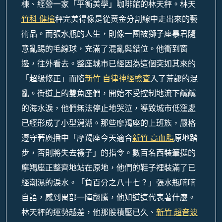
棟、經營一家「平衡美學」咖啡館的林天秤。林天
竹科 健檢
秤完美得像是從黃金分割線中走出來的藝
術品。而張水瓶的人生，則像一團被獅子座暴君隨
意亂踢的毛線球，充滿了混亂與錯位。他衝到窗
邊，往外看去。整座城市已經因為這個突如其來的
「超級修正」而陷
新竹 自律神經檢查
入了荒謬的混
亂。街道上的雙魚座們，開始不受控制地流下鹹鹹
的海水淚，他們無法停止地哭泣，導致城市低窪處
已經形成了小型潟湖。那些摩羯座的上班族，嚴格
遵守著廣播中「摩羯座今天適合
新竹 高血脂
原地踏
步，否則將失去襪子」的指令。數百名西裝筆挺的
摩羯座正整齊地站在原地，他們的鞋子裡裝滿了已
經潮濕的淚水。「負百分之八十七？」張水瓶喃喃
自語，感到胃部一陣翻騰，他知道這代表著什麼。
林天秤的運勢越差，他那股積壓已久、
新竹 超音波