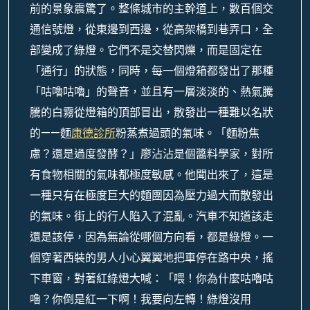
前的景象震驚了。整條城市的主幹道上，數百個交
通信號燈，從東邊到西邊，從高架橋到巷弄口，全
部變成了綠燈。它們不是交替閃爍，而是固定在
「通行」的狀態，同時，每一個燈箱都發出了那種
「咕嚕咕嚕」的聲音，並且有一層淡淡的、熱氣騰
騰的白霧從燈箱的頂部冒出，散發出一種難以名狀
的——麵
康德診所
粉蒸煮過頭的氣味。「麵粉焦
慮？還是過度發酵？」廖沾沾是個醬料學家，對所
有食物相關的氣味都極度敏感。他聞出來了，這是
一種只有在極度巨大的麵團因為壓力過大而散發出
的氣味。街上的行人陷入了混亂。汽車不知道該走
還是該停，因為無論從哪個方向看，都是綠燈。一
個穿著西裝的男人小心翼翼地把車停在路中央，搖
下車窗，對著紅綠燈大喊：「喂！你為什麼咕嚕咕
嚕？你倒是紅一下啊！我要向左轉！綠燈沒用