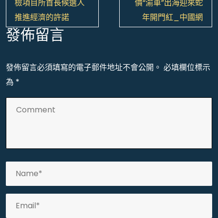
章
檢項目所首長候選人
價“渝車”出海迎來蛇
導
推進經濟的許諾
年開門紅_中國網
覽
發佈留言
發佈留言必須填寫的電子郵件地址不會公開。
必填欄位標示
為
*