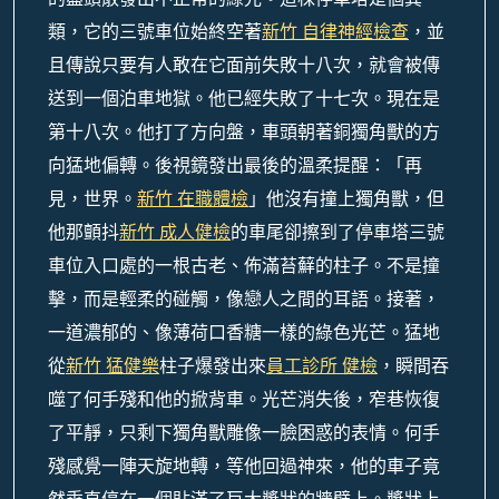
類，它的三號車位始終空著
新竹 自律神經檢查
，並
且傳說只要有人敢在它面前失敗十八次，就會被傳
送到一個泊車地獄。他已經失敗了十七次。現在是
第十八次。他打了方向盤，車頭朝著銅獨角獸的方
向猛地偏轉。後視鏡發出最後的溫柔提醒：「再
見，世界。
新竹 在職體檢
」他沒有撞上獨角獸，但
他那顫抖
新竹 成人健檢
的車尾卻擦到了停車塔三號
車位入口處的一根古老、佈滿苔蘚的柱子。不是撞
擊，而是輕柔的碰觸，像戀人之間的耳語。接著，
一道濃郁的、像薄荷口香糖一樣的綠色光芒。猛地
從
新竹 猛健樂
柱子爆發出來
員工診所 健檢
，瞬間吞
噬了何手殘和他的掀背車。光芒消失後，窄巷恢復
了平靜，只剩下獨角獸雕像一臉困惑的表情。何手
殘感覺一陣天旋地轉，等他回過神來，他的車子竟