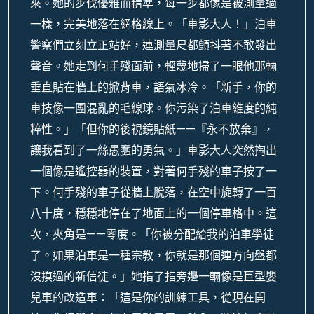
來。她的步伐優雅而精準，每一步都像是被測量過
一樣，完美地落在網格線上。「車影大人！」泊車
警察們立刻立正站好，連測量尺都顫抖著不敢發出
聲音。她走到何手殘面前，輕蔑地掃了一眼他那輛
垂直貼在牆上的掀背車，語氣冰冷。「新手，你的
車技像一團混亂的毛線球。你污染了泊車維度的純
粹性。」「但你的後視鏡貼紙——『永不放棄』，
讓我看到了一絲愚蠢的勇氣。」車影大人突然掏出
一個像是遙控器的裝置，對著何手殘的車子按了一
下。何手殘的車子從牆上脫落，在空中旋轉了一百
八十度，穩穩地停在了地面上的一個停車格中。這
次，夾角是——零度。「你被分配給我的泊車學徒
了。如果泊車是一種宗教，你就是那個連方向盤都
沒摸過的新信徒。」她指了指旁邊一輛像是巨型嬰
兒車的改造車：「這是你的訓練工具，從現在開