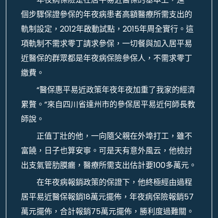
個步驟保證參保的年夜病患者高額醫療所需支出的
軌制設定，2012年啟動試點，2015年周全實行。這
項軌制不需求零丁請求參保，一切餐與加入居平易
近醫保的群眾都是年夜病保險參保人，不需求零丁
繳費。
“醫保惠平易近政策年夜年夜加重了我家的經濟
累贅。”來自四川省達州市的參保居平易近何師長教
師說。
正值丁壯的他，一向隨父親在外埠打工，雖不
富饒，日子也算安寧。可是天有意外風云，他檢討
出支氣管肋膜瘺，醫療所需支出估計要100多萬元。
在年夜病報銷政策的保證下，他終極經由過程
居平易近醫保報銷18萬元擺佈，年夜病保險報銷57
萬元擺佈，合計報銷75萬元擺佈，勝利度過難關。