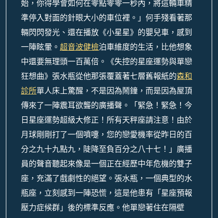
始，你得學會如何在零點零零一秒內，將這輛車精
準停入對面的針眼大小的車位裡。」何手殘看著那
輛閃閃發光、還在播放《小星星》的嬰兒車，感到
一陣眩暈。
超音波健檢
泊車維度的生活，比他想象
中還要無理頭一百萬倍。《失控的星座運勢與單戀
狂想曲》張水瓶從他那張覆蓋著七層舊報紙的
森和
診所
單人床上驚醒，不是因為鬧鐘，而是因為屋頂
傳來了一陣震耳欲聾的廣播聲。「緊急！緊急！今
日星座運勢超級大修正！所有天秤座請注意！由於
月球剛剛打了一個噴嚏，您的戀愛機率從昨日的百
分之九十九點九，陡降至負百分之八十七！」廣播
員的聲音聽起來像是一個正在經歷中年危機的雙子
座，充滿了戲劇性的絕望。張水瓶，一個典型的水
瓶座，立刻感到一陣恐慌，這是他患有「星座預報
壓力症候群」後的標準反應。他單戀著住在隔壁