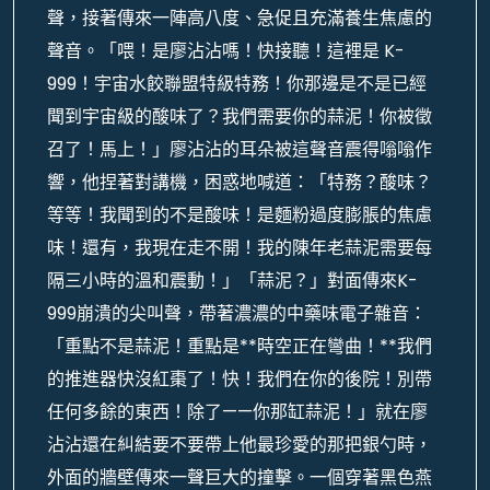
聲，接著傳來一陣高八度、急促且充滿養生焦慮的
聲音。「喂！是廖沾沾嗎！快接聽！這裡是 K-
999！宇宙水餃聯盟特級特務！你那邊是不是已經
聞到宇宙級的酸味了？我們需要你的蒜泥！你被徵
召了！馬上！」廖沾沾的耳朵被這聲音震得嗡嗡作
響，他捏著對講機，困惑地喊道：「特務？酸味？
等等！我聞到的不是酸味！是麵粉過度膨脹的焦慮
味！還有，我現在走不開！我的陳年老蒜泥需要每
隔三小時的溫和震動！」「蒜泥？」對面傳來K-
999崩潰的尖叫聲，帶著濃濃的中藥味電子雜音：
「重點不是蒜泥！重點是**時空正在彎曲！**我們
的推進器快沒紅棗了！快！我們在你的後院！別帶
任何多餘的東西！除了——你那缸蒜泥！」就在廖
沾沾還在糾結要不要帶上他最珍愛的那把銀勺時，
外面的牆壁傳來一聲巨大的撞擊。一個穿著黑色燕