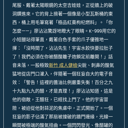
尾服、戴著太陽眼鏡的太空吉娃娃，正從牆上的破
洞鑽進來。它的背上揹著一個像是小型瓦斯桶的東
西，桶上用毛筆寫著「極品紅棗枸杞燃料」。「你
怎麼——」廖沾沾驚訝地瞪大了眼睛。K-999用它的
小短腿站得筆直，戴著白色手套的爪子優雅地一
揮：「沒時間了，沾沾先生！宇宙水餃快要拉肚子
了！我們必須在你被醋酸離子炮鎖定前離開！」話
音未落，一股極致
新竹 成人健檢
尖銳、刺鼻的酸氣
猛地從店門口灌入，伴隨著一個狂妄自大的電子音
效：「警告！這裡的醬油比例嚴重失衡！百分之九
十九點九九的醋，才是真理！」廖沾沾知道，這是
他的宿敵，王醋狂，已經找上門了。他的宇宙冒
險，被迫從他對蒜泥的焦慮中，正式開始了。一個
狂妄的影子佔滿了那扇被撞破的牆門邊緣，光線一
瞬間被極端的酸氣扭曲。一個閃閃發光、像醋罐的