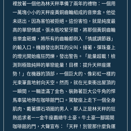
裡放著一個他為林天秤準備了兩年的禮物：一個用
一萬塊小小的天秤座黃銅齒輪組成的音樂盒。他從
未送出，因為害怕被拒絕。這份害怕，就是純度最
高的單戀情感。張水瓶咬緊牙關，將那個黃銅齒輪
音樂盒砸爛，將所有的齒輪都倒入「情感調節器」
的輸入口。機器發出刺耳的尖叫，接著，彈珠臺上
的燈光開始瘋狂閃爍，發出警告。「能量超載！檢
測到極致純粹的單戀能量！目標：提升天秤座運
勢！」在機器的頂部，一個巨大的、像彩虹一樣的
光束筆直地射向天空。然而，就在光束衝出屋頂的
一瞬間，一輛塗滿了金色、裝飾著巨大公牛角的悍
馬車猛地停在咖啡館門口。駕駛座上走下一個全身
肌肉、戴著鑽石項圈的男人，那人正是林天秤的狂
熱追求者——金牛座霸總牛土豪。牛土豪一腳踢開
咖啡館的門，大聲宣布：「天秤！別管那什麼負運