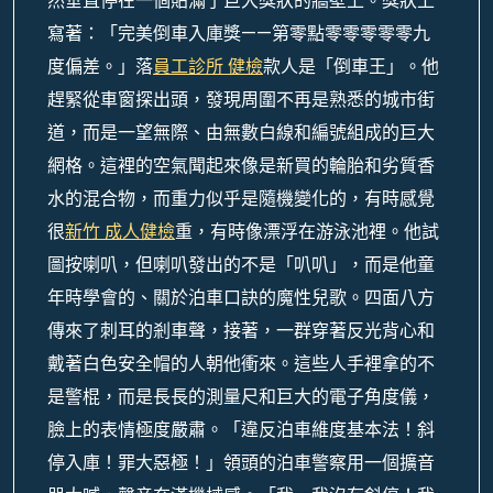
然垂直停在一個貼滿了巨大獎狀的牆壁上。獎狀上
寫著：「完美倒車入庫獎——第零點零零零零零九
度偏差。」落
員工診所 健檢
款人是「倒車王」。他
趕緊從車窗探出頭，發現周圍不再是熟悉的城市街
道，而是一望無際、由無數白線和編號組成的巨大
網格。這裡的空氣聞起來像是新買的輪胎和劣質香
水的混合物，而重力似乎是隨機變化的，有時感覺
很
新竹 成人健檢
重，有時像漂浮在游泳池裡。他試
圖按喇叭，但喇叭發出的不是「叭叭」，而是他童
年時學會的、關於泊車口訣的魔性兒歌。四面八方
傳來了刺耳的剎車聲，接著，一群穿著反光背心和
戴著白色安全帽的人朝他衝來。這些人手裡拿的不
是警棍，而是長長的測量尺和巨大的電子角度儀，
臉上的表情極度嚴肅。「違反泊車維度基本法！斜
停入庫！罪大惡極！」領頭的泊車警察用一個擴音