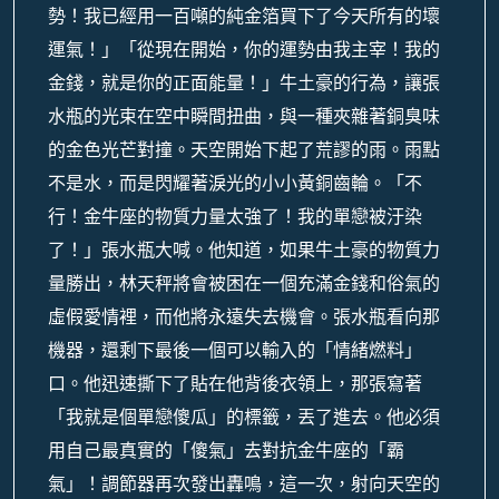
勢！我已經用一百噸的純金箔買下了今天所有的壞
運氣！」「從現在開始，你的運勢由我主宰！我的
金錢，就是你的正面能量！」牛土豪的行為，讓張
水瓶的光束在空中瞬間扭曲，與一種夾雜著銅臭味
的金色光芒對撞。天空開始下起了荒謬的雨。雨點
不是水，而是閃耀著淚光的小小黃銅齒輪。「不
行！金牛座的物質力量太強了！我的單戀被汙染
了！」張水瓶大喊。他知道，如果牛土豪的物質力
量勝出，林天秤將會被困在一個充滿金錢和俗氣的
虛假愛情裡，而他將永遠失去機會。張水瓶看向那
機器，還剩下最後一個可以輸入的「情緒燃料」
口。他迅速撕下了貼在他背後衣領上，那張寫著
「我就是個單戀傻瓜」的標籤，丟了進去。他必須
用自己最真實的「傻氣」去對抗金牛座的「霸
氣」！調節器再次發出轟鳴，這一次，射向天空的