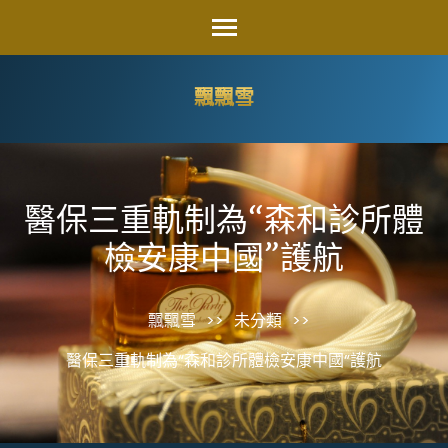
Skip
to
content
飄飄雪
(Press
Enter)
醫保三重軌制為“森和診所體
檢安康中國”護航
飄飄雪
>>
未分類
>>
醫保三重軌制為“森和診所體檢安康中國”護航