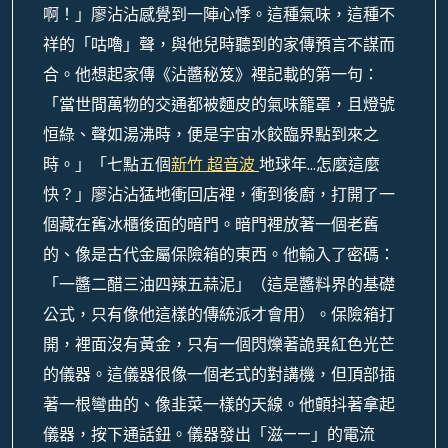
啊！」廖沾沾感覺到一陣心悸。這種氣味，這種不
祥的「咕嚕」聲，與他兒時聽到的家傳預言不謀而
合。他想起家傳《沾醬秘笈》裡記載的第一句：
「當世間萬物的交通都被麵皮的氣味籠罩，且燈號
恒綠、聲如湯沸時，便是宇宙水餃臨界點到來之
時。」「七點五個
新竹 超音波
地球年…怎麼這麼
快？」廖沾沾猛地衝回店裡，衝到後廚，打開了一
個藏在舊冰櫃後面的暗門。暗門裡放著一個老舊
的、像是古代金屬保險箱的東西。他輸入了密碼：
「一醬二醋三油四辣五蒜泥」（這是醬料界的基礎
公式，只有像他這樣的傳統派才會用）。保險箱打
開，裡面沒有黃金，只有一個閃爍著詭異紅色光芒
的儀器。這儀器很像一個老式的對講機，但頂部插
著一根彎曲的、像韭菜一樣的天線。他顫抖著拿起
儀器，按下通話鈕。儀器發出「滋——」的電流