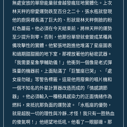
無處安放的單戀能量就會越發瘋狂地實體化。上次
林天秤的戀愛運勢跌至百分之二十，張水瓶就發現
他的廚房裡長滿了巨大的、形狀是林天秤側臉的粉
紅色蘑菇。他必須在今天結束前，將林天秤的運勢
至少提升到零。否則，他那份單戀就會變成某種具
備攻擊性的實體。他緊張地跑進他堆滿了星座圖表
和過期甜甜圈的地下室，那裡放著他的秘密武器。
「我需要星象學輔助儀！」他衝到一個像是老式彈
珠臺的機器前，上面貼滿了「巨蟹座已哭」、「處
女座勿碰」等警告標籤。這是他用廢棄的唱片機和
一個不知名的外星計算器改造而成的「情感調節
器」。他必須輸入一種極具感染力的正面情緒作為
燃料，來抵抗那負面的運勢波。「水瓶座的優勢，
就是超脫一切的理性與冷靜…才怪！我只有一腔熱血
的傻氣啊！」他絕望地低吼。他看了一眼腳邊。那