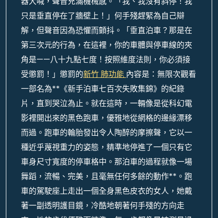
器大喊，聲音充滿機械感。「我、我沒有斜停！我
只是垂直停在了牆壁上！」何手殘趕緊為自己辯
解，但聲音因為恐懼而顫抖。「垂直泊車？那是在
第三次元的行為，在這裡，你的車體與停車線的夾
角是——八十九點七度！按照維度法則，你必須接
受懲罰！」懲罰的
新竹 肺功能
內容是：無限次觀看
一部名為**《新手泊車七百次失敗集錦》的紀錄
片，直到哭泣為止。就在這時，一輛像是從科幻電
影裡開出來的黑色跑車，優雅地從網格的邊緣漂移
而過。跑車的輪胎發出令人陶醉的摩擦聲，它以一
種近乎蔑視重力的姿態，精準地停進了一個只有它
車身尺寸寬度的停車格中。那泊車的過程就像一場
舞蹈，流暢、完美，且毫無任何多餘的動作**。跑
車的駕駛座上走出一個全身黑色皮衣的女人，她戴
著一副透明護目鏡，冷酷地朝著何手殘的方向走