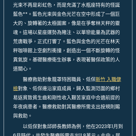
光束不再是彩虹色，而是充滿了水瓶座特有的怪誕
藍色**。藍色光束與金色光芒在空中形成了一個巨
大的、旋轉著的太極圖案，像是在爭奪林天秤的靈
魂。這場以星座運勢為賭注、以單戀能量為武器的
荒唐戰爭，正式打響了。藍色與金色的光芒在林天
秤咖啡館上空劇烈衝撞，創造出一個不斷旋轉的怪
異氣旋。基礎醫療衛生辦事，表現著醫保政策的人
道關心。
醫療救助對象籠罩特困職員、低保
新竹 入職健
檢
對象、低保邊沿家庭成員，歸入監測范圍的鄉村
易返貧致貧生齒和剛性收入艱苦家庭中合適前提的
年夜病患者。醫療救助對其醫療所需支出按規則賜
與救助。
以低保對象邱師長教師為例，他在2023年1月到
6月時代，共發生醫療所需支出11.8萬元。此中，居