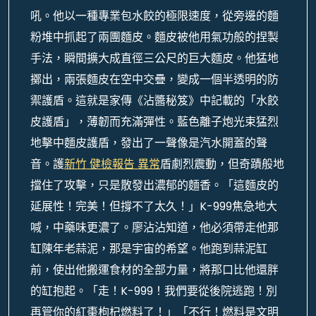
吼。他以一種專業包水餃的極限速度，從旁邊的麵
粉堆中抓起了兩團麵皮。麵皮被他用氣功般的捏製
手法，瞬間擴大成直徑三公尺的巨大麵皮。他猛地
擲出，兩張麵皮在空中交疊，變成一個半透明的防
禦護盾。這就是家傳《沾醬秘笈》中記載的「水餃
皮護盾」，薄韌而充滿彈性。藍色離子炮光束猛烈
地擊中麵皮護盾，發出了一聲像是汽水開蓋的聲
音。護
新竹 健檢報告 異常
盾劇烈震動，但奇蹟般地
擋住了攻擊，只是散發出濃郁的麵香。「這麵皮的
延展性！完美！但撐不了太久！」K-999焦急地大
喊，中藥味更濃了。廖沾沾知道，他必須帶走他那
缸陳年老蒜泥，那是宇宙的希望。他跑到蒜泥缸
前，使出他搬運食材的全部力量，將那口比他還胖
的缸抱起。「走！K-999！我們要從後院逃跑！別
再管你的紅棗枸杞燃料了！」「不行！燃料是文明