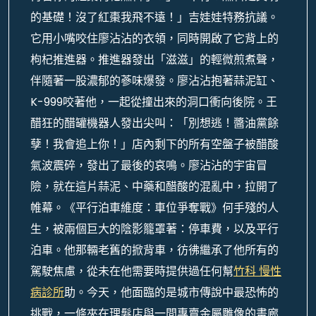
的基礎！沒了紅棗我飛不遠！」吉娃娃特務抗議。
它用小嘴咬住廖沾沾的衣領，同時開啟了它背上的
枸杞推進器。推進器發出「滋滋」的輕微煎煮聲，
伴隨著一股濃郁的蔘味爆發。廖沾沾抱著蒜泥缸、
K-999咬著他，一起從撞出來的洞口衝向後院。王
醋狂的醋罐機器人發出尖叫：「別想逃！醬油黨餘
孽！我會追上你！」店內剩下的所有空盤子被醋酸
氣波震碎，發出了最後的哀鳴。廖沾沾的宇宙冒
險，就在這片蒜泥、中藥和醋酸的混亂中，拉開了
帷幕。《平行泊車維度：車位爭奪戰》何手殘的人
生，被兩個巨大的陰影籠罩著：停車費，以及平行
泊車。他那輛老舊的掀背車，彷彿繼承了他所有的
駕駛焦慮，從未在他需要時提供過任何幫
竹科 慢性
病診所
助。今天，他面臨的是城市傳說中最恐怖的
挑戰，一條夾在理髮店與一間專賣金屬雕像的畫廊