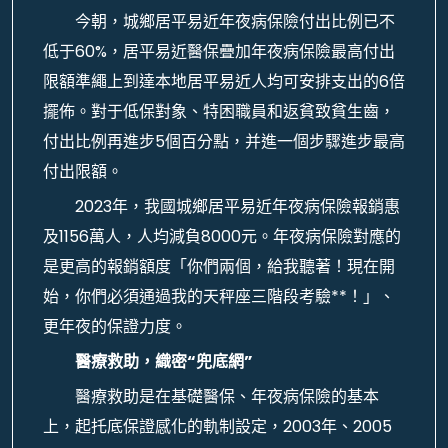
今朝，城鄉居平易近年夜病保險付出比例已不
低于60%，居平易近醫保疊加年夜病保險最高付出
限額準繩上到達本地居平易近人均可安排支出的6倍
擺佈。對于低保對象、特困職員和返貧致貧生齒，
付出比例再進步5個百分點，并進一個步驟進步最高
付出限額。
2023年，我國城鄉居平易近年夜病保險報銷惠
及1156萬人，人均減負8000元。年夜病保險對應的
是更高的報銷額度「你們兩個，給我聽著！現在開
始，你們必須通過我的天秤座三階段考驗**！」、
更年夜的保證力度。
醫療救助，織密“兜底網”
醫療救助是在基礎醫保、年夜病保險的基本
上，起托底保證感化的軌制設定，2003年、2005