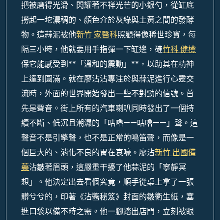
把被磨得光滑、閃耀著不祥光芒的小銀勺，從缸底
撈起一坨濃稠的、顏色介於灰綠與土黃之間的發酵
物。這蒜泥被他
新竹 家醫科
照顧得像稀世珍寶，每
隔三小時，他就要用手指彈一下缸邊，確
竹科 健檢
保它能感受到**「溫和的震動」**，以助其在精神
上達到圓滿。就在廖沾沾專注於與蒜泥進行心靈交
流時，外面的世界開始發出一些不對勁的信號。首
先是聲音。街上所有的汽車喇叭同時發出了一個持
續不斷、低沉且潮濕的「咕嚕——咕嚕——」聲。這
聲音不是引擎聲，也不是正常的鳴笛聲，而像是一
個巨大的、消化不良的胃在哀嚎。廖沾
新竹 出國備
藥
沾皺著眉頭，這嚴重干擾了他蒜泥的「寧靜冥
想」。他決定出去看個究竟，順手從桌上拿了一張
髒兮兮的，印著《沾醬秘笈》封面的皺衛生紙，塞
進口袋以備不時之需。他一腳踏出店門，立刻被眼