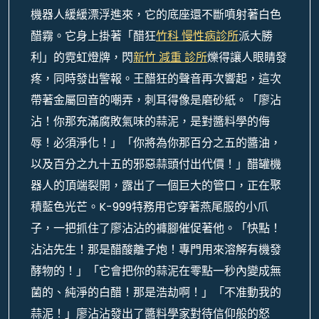
機器人緩緩漂浮進來，它的底座還不斷噴射著白色
醋霧。它身上掛著「醋狂
竹科 慢性病診所
派大勝
利」的霓虹燈牌，閃
新竹 減重 診所
爍得讓人眼睛發
疼，同時發出警報。王醋狂的聲音再次響起，這次
帶著金屬回音的嘲弄，刺耳得像是磨砂紙。「廖沾
沾！你那充滿腐敗氣味的蒜泥，是對醬料學的侮
辱！必須淨化！」「你將為你那百分之五的醬油，
以及百分之九十五的邪惡蒜頭付出代價！」醋罐機
器人的頂端裂開，露出了一個巨大的管口，正在聚
積藍色光芒。K-999特務用它穿著燕尾服的小爪
子，一把抓住了廖沾沾的褲腳催促著他。「快點！
沾沾先生！那是醋酸離子炮！專門用來溶解有機發
酵物的！」「它會把你的蒜泥在零點一秒內變成無
菌的、純淨的白醋！那是浩劫啊！」「不准動我的
蒜泥！」廖沾沾發出了醬料學家對待信仰般的怒