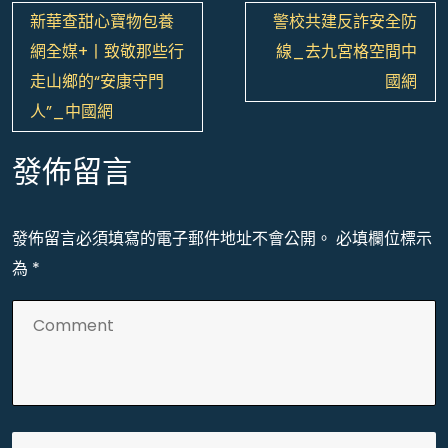
文
新華查甜心寶物包養
警校共建反詐安全防
章
網全媒+丨致敬那些行
線_去九宮格空間中
導
走山鄉的“安康守門
國網
覽
人”_中國網
發佈留言
發佈留言必須填寫的電子郵件地址不會公開。
必填欄位標示
為
*