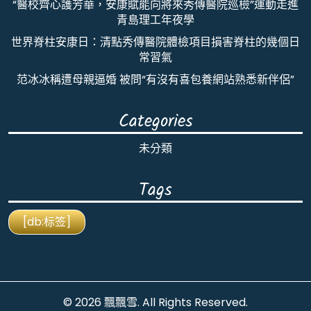
“醫校齊心護芳華，安康賦能向將來秀傳醫院巡檢”運動走進
青島理工年夜學
世界脊柱安康日：清點秀傳醫院體檢項目損害脊柱的幾個日
常習氣
范冰冰稱遭母親逼婚 被問“有沒有喜包養網站熟悉新伴侶”
Categories
未分類
Tags
[db:标签]
© 2026
飄飄雪
. All Rights Reserved.