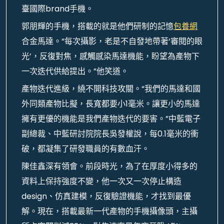
臺國際brand手機。
郭朋輝的手機，搭載的就是他們研制的記憶
包養網
合金馬達。“每次攝影，老是不自發地帶著‘審閱的眼
光’，反復對焦，感觸感染馬達機能，盼望為產物下
一次迭代供給提出。”他笑道。
產物迭代進級，繞不開科技攻關。“我們的馬達和國
外同類產物比擬，長寬都要小1毫米。讓更小的馬達
擁有更優的機能是我們產物迭代的要害。”中藍電子
副總裁、中藍研討院院長吳發權說，每0.1毫米的衝
破，都凝集了研發職員的有數血汗。
陳佳鑫深有領會。前段時光，為了在厚度小得多的
資料上保持強度不變，他一次又一次停止構造
design、仿真建模，反復驗證機能，才找到最優
解。現在，搭載最新一代產物的手機攝像頭，主攝