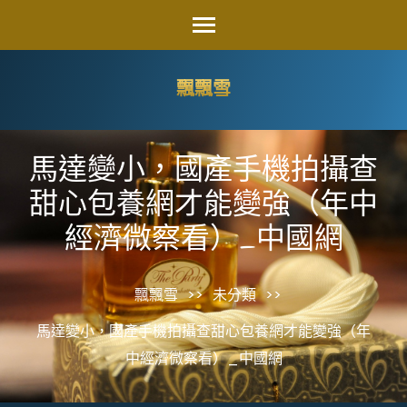
Skip
to
content
飄飄雪
(Press
Enter)
馬達變小，國產手機拍攝查
甜心包養網才能變強（年中
經濟微察看）_中國網
飄飄雪
>>
未分類
>>
馬達變小，國產手機拍攝查甜心包養網才能變強（年
中經濟微察看）_中國網