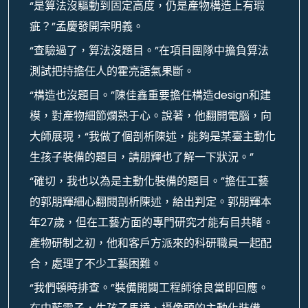
“是算法沒驅動到固定高度，仍是產物構造上有瑕
疵？”孟慶發開宗明義。
“查驗過了，算法沒題目。”在項目團隊中擔負算法
測試把持擔任人的霍亮語氣果斷。
“構造也沒題目。”陳佳鑫重要擔任構造design和建
模，對產物細節爛熟于心。說著，他翻開電腦，向
大師展現，“我做了個剖析陳述，能夠是某臺主動化
生孩子裝備的題目，請朋輝也了解一下狀況。”
“確切，我也以為是主動化裝備的題目。”擔任工藝
的郭朋輝細心翻閱剖析陳述，給出判定。郭朋輝本
年27歲，但在工藝方面的專門研究才能有目共睹。
產物研制之初，他和客戶方派來的科研職員一起配
合，處理了不少工藝困難。
“我們頓時排查。”裝備開闢工程師徐良當即回應。