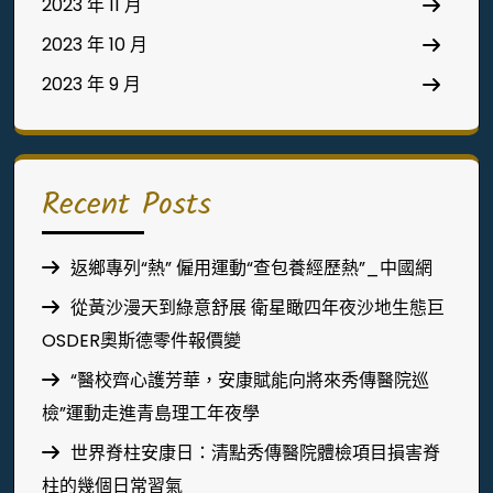
2023 年 11 月
2023 年 10 月
2023 年 9 月
Recent Posts
返鄉專列“熱” 僱用運動“查包養經歷熱”_中國網
從黃沙漫天到綠意舒展 衛星瞰四年夜沙地生態巨
OSDER奧斯德零件報價變
“醫校齊心護芳華，安康賦能向將來秀傳醫院巡
檢”運動走進青島理工年夜學
世界脊柱安康日：清點秀傳醫院體檢項目損害脊
柱的幾個日常習氣