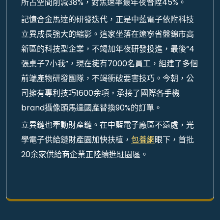
所占空間削減38%，對焦速率最年夜晉陞45%。
記憶合金馬達的研發迭代，正是中藍電子依附科技
立異成長強大的縮影。這家坐落在遼寧省盤錦市高
新區的科技型企業，不竭加年夜研發投進，最後“4
張桌子7小我”，現在擁有7000名員工，組建了多個
前端產物研發團隊，不竭衝破要害技巧。今朝，公
司擁有專利技巧1600余項，承接了國際各手機
brand攝像頭馬達國產替換90%的訂單。
立異鏈也牽動財產鏈。在中藍電子廠區不遠處，光
學電子供給鏈財產園加快扶植，
包養網
眼下，首批
20余家供給商企業正陸續進駐園區。