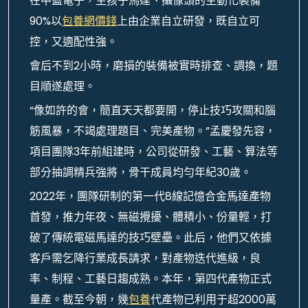
在中藍電子，生孩子馬達、攝像頭的主動化裝備
90%以
包養網價錢
上由企業自立研發，既自立可
控，又適配性強。
會后不到2小時，磨損的裝備被實時排查、調換，題
目順遂處理。
“像如許的會，簡直天天都要開，停止技巧攻關和腦
筋風暴，不竭處理題目、完美產物。”孟慶發先容，
項目團隊3年前組建時，公司從研發、工藝、算法等
部分抽調精兵強將，骨干成員均勻年紀30歲。
2022年，團隊研制的第一代8線記憶合金馬達產物
首發，推力年夜、無磁攪擾、體積小、份量輕，打
破了傳統電磁馬達的技巧壁壘。此后，他們又依據
客戶需乞降行業成長請求，對產物迭代進級，良
率、制程、工藝日趨成熟。本年，第四代產物正式
量產。截至今朝，幾
包養
代產物已利用于超2000萬