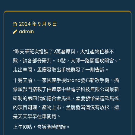
2024 年 9 月 6 日
admin
“昨天單班次投進了2萬套原料，大批產物位移不
敷，請各部分研判。10點，大師一路開個攻關會。”
走出車間，孟慶發取出手機群發了一則告訴。
十幾天前，一家國產手機brand發布新款手機，攝
像頭部門搭載了由遼寧中藍電子科技無限公司最新
研制的第四代記憶合金馬達，孟慶發恰是這款馬達
的項目司理。產物上市，孟慶發涓滴沒有放松，還
是天天早早往車間跑。
上午10點，會議準時開端。