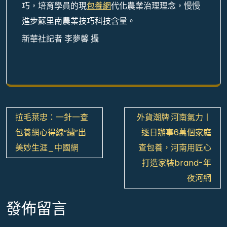
巧，培育學員的現
包養網
代化農業治理理念，慢慢
進步蘇里南農業技巧科技含量。
新華社記者 李夢馨 攝
文
拉毛葉忠：一針一查
外貨潮牌·河南氣力丨
章
包養網心得線“繡”出
逐日辦事6萬個家庭
導
美妙生涯_中國網
查包養，河南用匠心
覽
打造家裝brand-年
夜河網
發佈留言