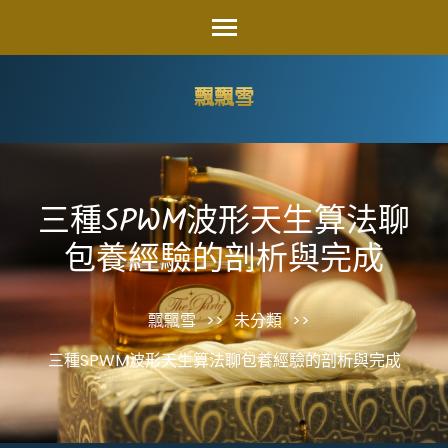
Skip
to
content
飄飄雪
(Press
Enter)
三種SPWM波形天生算法聊
包養經驗的剖析與完成
飄飄雪
>>
未分類
>>
三種SPWM波形天生算法聊包養經驗的剖析與完成