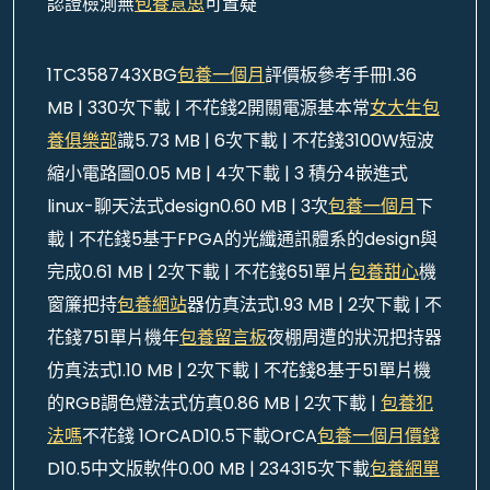
認證檢測無
包養意思
可置疑
1TC358743XBG
包養一個月
評價板參考手冊1.36
MB | 330次下載 | 不花錢2開關電源基本常
女大生包
養俱樂部
識5.73 MB | 6次下載 | 不花錢3100W短波
縮小電路圖0.05 MB | 4次下載 | 3 積分4嵌進式
linux-聊天法式design0.60 MB | 3次
包養一個月
下
載 | 不花錢5基于FPGA的光纖通訊體系的design與
完成0.61 MB | 2次下載 | 不花錢651單片
包養甜心
機
窗簾把持
包養網站
器仿真法式1.93 MB | 2次下載 | 不
花錢751單片機年
包養留言板
夜棚周遭的狀況把持器
仿真法式1.10 MB | 2次下載 | 不花錢8基于51單片機
的RGB調色燈法式仿真0.86 MB | 2次下載 |
包養犯
法嗎
不花錢 1OrCAD10.5下載OrCA
包養一個月價錢
D10.5中文版軟件0.00 MB | 234315次下載
包養網單