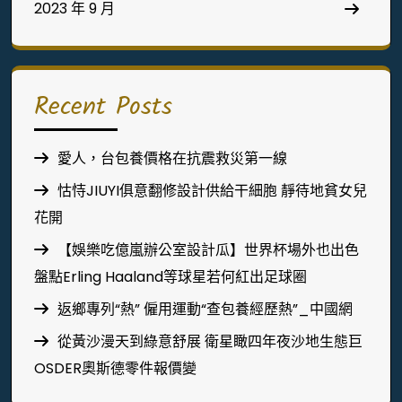
2023 年 9 月
Recent Posts
愛人，台包養價格在抗震救災第一線
怙恃JIUYI俱意翻修設計供給干細胞 靜待地貧女兒
花開
【娛樂吃億嵐辦公室設計瓜】世界杯場外也出色
盤點Erling Haaland等球星若何紅出足球圈
返鄉專列“熱” 僱用運動“查包養經歷熱”_中國網
從黃沙漫天到綠意舒展 衛星瞰四年夜沙地生態巨
OSDER奧斯德零件報價變