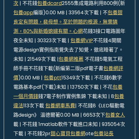
次
| 不花錢
包養dcard
2555集成電路利用800例(新
包養app
編版)0.00 MB | 33564次下載 | 不
包養甜
肯定有問題，裴母想。至於問題的根源，無需猜
測，80%與新婚媳婦有關。心網
花錢3接口電路圖年
夜全未知 | 30323次下載 |
包養網VIP
不花錢4開關
電源design實例指南覺失去了知覺，徹底睡著了。
未知 | 21549次下載 |
包養網推薦
不花錢5電氣工程
師手冊不花錢下載(新編第二版pdf電子書
包養網評
價
)0.00 MB |
包養ptt
15349次下載 | 不花錢6數字
電路基本pdf(下載)未知 | 13750次下載 | 不花
包養
一個月價錢
錢7電子制作實例集錦 下載未知 | 8
包養
違法
113次下載
包養網車馬費
| 不花錢8《LED驅動電
路design》 溫德爾著0.00 MB | 6653次下
包養女人
載 | 不花錢 1matlab軟件下載進口未知 | 935054次
下載 | 不花錢2pr
甜心寶貝包養網
ote
包養站長