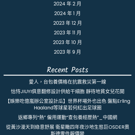
2024 年 2 月
2024 年 1 月
2023 年 12 月
2023 年 11 月
2023 年 10 月
2023 年 9 月
Recent Posts
愛人，台包養價格在抗震救災第一線
怙恃JIUYI俱意翻修設計供給干細胞 靜待地貧女兒花開
【娛樂吃億嵐辦公室設計瓜】世界杯場外也出色 盤點Erling
Haaland等球星若何紅出足球圈
返鄉專列“熱” 僱用運動“查包養經歷熱”_中國網
從黃沙漫天到綠意舒展 衛星瞰四年夜沙地生態巨OSDER奧
斯德零件報價變