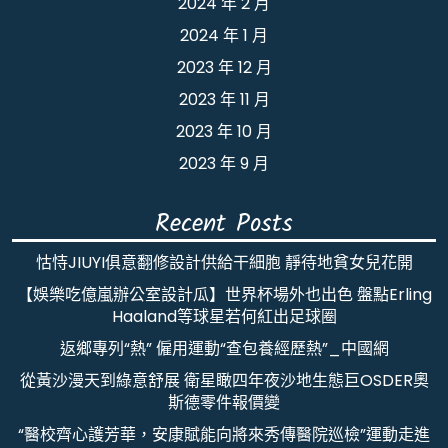
2024 年 2 月
2024 年 1 月
2023 年 12 月
2023 年 11 月
2023 年 10 月
2023 年 9 月
Recent Posts
怙恃JIUYI俱意翻修設計供給干細胞 靜待地貧女兒花開
【娛樂吃億嵐辦公室設計瓜】世界杯場外也出色 盤點Erling
Haaland等球星若何紅出足球圈
返鄉專列“熱” 僱用運動“查包養經歷熱”_中國網
從黃沙漫天到綠意舒展 衛星瞰四年夜沙地生態巨OSDER奧
斯德零件報價變
“醫校齊心護芳華，安康賦能向將來秀傳醫院巡檢”運動走進