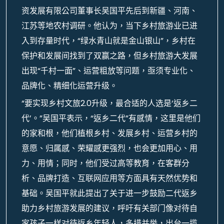
资发展有限公司董事长吴国平先后到新疆、河南、
江苏等地农村调研。他认为，当下乡村旅游业已进
入到存量时代，“绿水青山就是金山银山”，乡村在
保护和发展间找到了双赢之路，但乡村旅游大发展
出现“千村一面”、运营粗放等问题，亟须专业化、
品牌化、精细化运营升级。
“要实现乡村文旅2.0升级，最合适的人选是‘返乡二
代’。”吴国平表示，“返乡二代”有感情，这里是他们
的家和根，他们植根乡村、发展乡村、运营乡村的
意愿、归属感、荣耀感更强烈，也会更加用心、用
力、用情；同时，他们受过高等教育，在客群分
析、品牌打造、互联网应用等方面具有天然优势和
基础。吴国平就此提出了关于进一步鼓励二代返乡
助力乡村旅游发展的建议，呼吁有关部门像对待自
家孩子一样对待返乡年轻人，多措并举，出台一揽