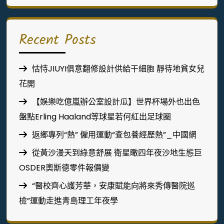
Recent Posts
怙恃JIUYI俱意翻修設計供給干細胞 靜待地貧女兒
花開
【娛樂吃億嵐辦公室設計瓜】世界杯場外也出色
盤點Erling Haaland等球星若何紅出足球圈
返鄉專列“熱” 僱用運動“查包養經歷熱”_中國網
從黃沙漫天到綠意舒展 衛星瞰四年夜沙地生態巨
OSDER奧斯德零件報價變
“醫校齊心護芳華，安康賦能向將來秀傳醫院巡
檢”運動走進青島理工年夜學