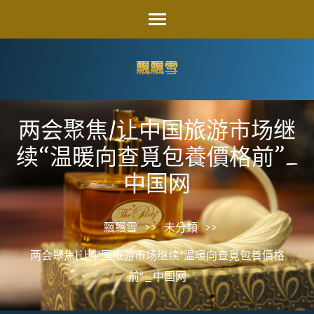
Skip
to
content
飄飄雪
(Press
Enter)
两会聚焦|让中国旅游市场继
续“温暖向查覓包養價格前”_
中国网
飄飄雪
>>
未分類
>>
两会聚焦|让中国旅游市场继续“温暖向查覓包養價格
前”_中国网