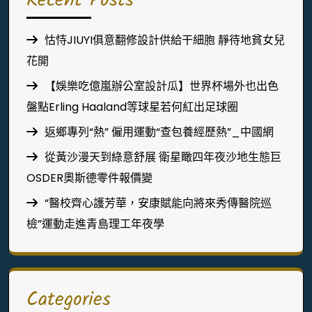
Recent Posts
怙恃JIUYI俱意翻修設計供給干細胞 靜待地貧女兒
花開
【娛樂吃億嵐辦公室設計瓜】世界杯場外也出色
盤點Erling Haaland等球星若何紅出足球圈
返鄉專列“熱” 僱用運動“查包養經歷熱”_中國網
從黃沙漫天到綠意舒展 衛星瞰四年夜沙地生態巨
OSDER奧斯德零件報價變
“醫校齊心護芳華，安康賦能向將來秀傳醫院巡
檢”運動走進青島理工年夜學
Categories