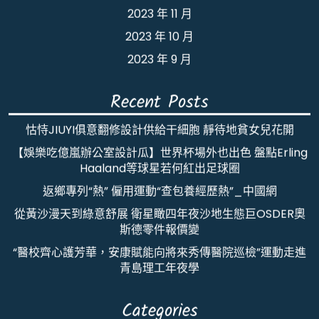
2023 年 11 月
2023 年 10 月
2023 年 9 月
Recent Posts
怙恃JIUYI俱意翻修設計供給干細胞 靜待地貧女兒花開
【娛樂吃億嵐辦公室設計瓜】世界杯場外也出色 盤點Erling
Haaland等球星若何紅出足球圈
返鄉專列“熱” 僱用運動“查包養經歷熱”_中國網
從黃沙漫天到綠意舒展 衛星瞰四年夜沙地生態巨OSDER奧
斯德零件報價變
“醫校齊心護芳華，安康賦能向將來秀傳醫院巡檢”運動走進
青島理工年夜學
Categories