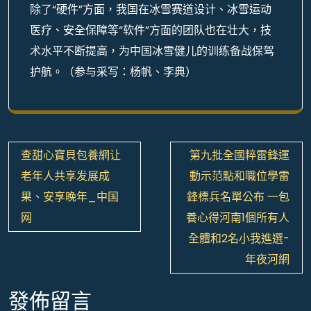
除了“硬件”方面，我国在冰雪赛道设计、冰雪运动
医疗、安全保障等“软件”方面的团队也在壮大，技
术水平不断提高，为中国冰雪健儿的训练备战保驾
护航。（参与采写：杨帆、李典）
文
查甜心寶貝包養網让
第九批全國粹雷鋒運
章
老年人共享发展成
動示范點和職位學雷
導
果、安享晚年_中国
鋒標兵名單公布 一包
覽
网
養心得河南1個所有人
全體和2名小我進選-
年夜河網
發佈留言