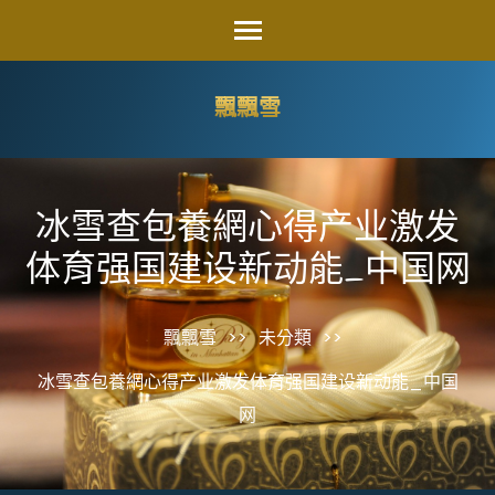
Skip
to
content
飄飄雪
(Press
Enter)
冰雪查包養網心得产业激发
体育强国建设新动能_中国网
飄飄雪
>>
未分類
>>
冰雪查包養網心得产业激发体育强国建设新动能_中国
网