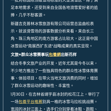
一批对标国际顶级雪场标准的大型滑雪区，除了满
足本地需求，还受到来自全国各地滑雪爱好者的追
捧，几乎不愁客源。
新疆吉克普林冰雪旅游有限公司运营总监曲松表
示，就该滑雪场的游客数据分析来看，来自长三
角、珠三角地区的南方游客占比较大，这正是中国
冰雪运动“南展西扩东进”战略成果的真实显现。
文旅+群众冰雪赛事玩
包養網
出新花样
结合冬季文旅产业的开发，近年尤其是今冬以来，
不少地方推出了一些独具特色的群众性冰雪体育赛
事、体验项目，在带火当地文旅消费的同时，增加
了群众冰雪运动的趣味性、丰富性。
1月30日，在吉林省靖宇县冰封的松花江上，举行了
一场
包養平台推薦
别具一格的冰雪马拉松挑战赛。
宽阔的冰封江面上，选手们分别穿着冰鞋、跑鞋、