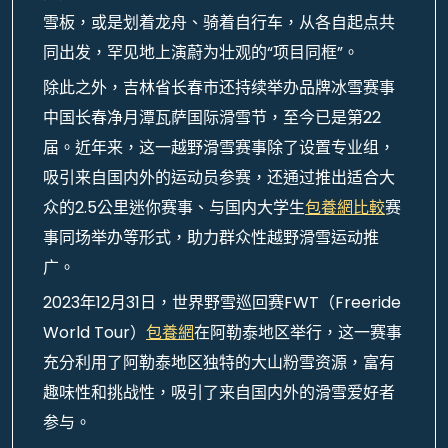
雪板，或是划着龙舟、骑着自行车，从各自起点共
同出发，罕见地上演蔚为壮观的“项目同框”。
除此之外，吉林省长春市还持续举办品牌冰雪赛事
中国长春净月潭瓦萨国际滑雪节，至今已是第22
届。近年来，这一越野滑雪赛事除了设置专业组，
吸引来自国内外的运动员参赛，还通过推出适合大
众的2.5公里迷你赛事、与国内大学生
包養網比較
赛
事同场举办等形式，助力群众性越野滑雪运动推
广。
2023年12月31日，世界野雪巡回赛FWT（Freeride
World Tour）
包養網
在阿勒泰地区举行，这一赛事
充分利用了阿勒泰地区独特的大山粉雪资源，富有
趣味性和挑战性，吸引了来自国内外的滑雪爱好者
参与。