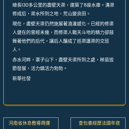
總長130多公里的盡壁天渠，建築了8座水庫。溝渠
修成后，渠水所到之地，荒山變良田。
現在，盡壁天渠仍然施展著澆灌感化。已經的修渠
人健在的曾經未幾，而修渠人戰天斗地的精力卻鼓
舞著他們的后代，讓后人釀成了巡渠護渠的交班
人。
赤水河畔，罩子山下，盡壁天渠所到之處，秧苗拔
節發展，活力鎮活力勃勃。
新華社發
文
河南省休息教導周運
查包養經歷法國年夜