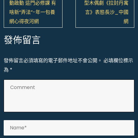
章
動啟動 這門必修課 有
型木偶劇《拉封丹寓
導
啥新“弄法”-年一包養
言》表態長沙_中國
覽
網心得夜河網
網
發佈留言
發佈留言必須填寫的電子郵件地址不會公開。
必填欄位標示
為
*