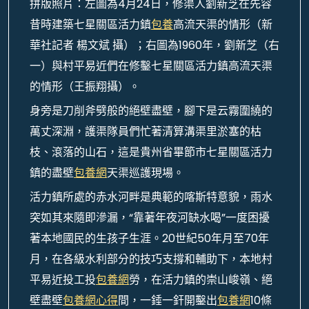
拼版照片：左圖為4月24日，修渠人劉新芝在先容
昔時建築七星關區活力鎮
包養
高流天渠的情形（新
華社記者 楊文斌 攝）；右圖為1960年，劉新芝（右
一）與村平易近們在修鑿七星關區活力鎮高流天渠
的情形（王振翔攝）。
身旁是刀削斧劈般的絕壁盡壁，腳下是云霧圍繞的
萬丈深淵，護渠隊員們忙著清算溝渠里淤塞的枯
枝、滾落的山石，這是貴州省畢節市七星關區活力
鎮的盡壁
包養網
天渠巡護現場。
活力鎮所處的赤水河畔是典範的喀斯特意貌，雨水
突如其來隨即滲漏，“靠著年夜河缺水喝”一度困擾
著本地國民的生孩子生涯。20世紀50年月至70年
月，在各級水利部分的技巧支撐和輔助下，本地村
平易近投工投
包養網
勞，在活力鎮的崇山峻嶺、絕
壁盡壁
包養網心得
間，一錘一釬開鑿出
包養網
10條