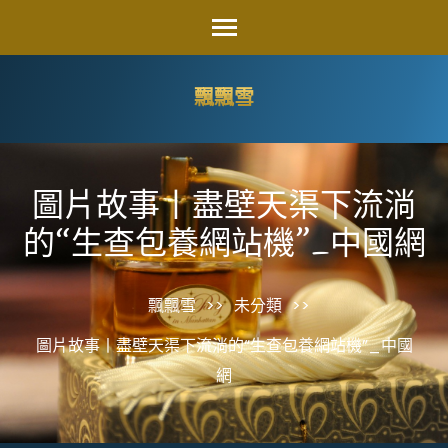
Skip
to
content
飄飄雪
(Press
Enter)
圖片故事丨盡壁天渠下流淌
的“生查包養網站機”_中國網
飄飄雪
>>
未分類
>>
圖片故事丨盡壁天渠下流淌的“生查包養網站機”_中國
網