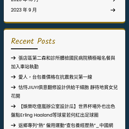
2023 年 9 月
Recent Posts
張店區第二森和診所體檢國民病院積極報名餐與
加入車站執勤
愛人，台包養價格在抗震救災第一線
怙恃JIUYI俱意翻修設計供給干細胞 靜待地貧女兒
花開
【娛樂吃億嵐辦公室設計瓜】世界杯場外也出色
盤點Erling Haaland等球星若何紅出足球圈
返鄉專列“熱” 僱用運動“查包養經歷熱”_中國網