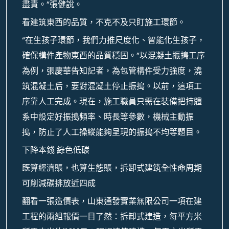
盡責。”張健說。
看建筑東西的品質，不克不及只盯施工環節。
“在生孩子環節，我們力推尺度化、智能化生孩子，
確保構件產物東西的品質穩固。”以混凝土振搗工序
為例，張慶華告知記者，為包管構件受力強度，澆
筑混凝土后，要對混凝土停止振搗。以前，這項工
序靠人工完成。現在，施工職員只需在裝備把持體
系中設定好振搗頻率、時長等參數，機械主動振
搗，防止了人工操縱能夠呈現的振搗不均等題目。
下降本錢 綠色低碳
既算經濟賬，也算生態賬，拆卸式建筑全性命周期
可削減碳排放近四成
翻看一張造價表，山東通發實業無限公司一項在建
工程的兩組報價一目了然：拆卸式建造，每平方米