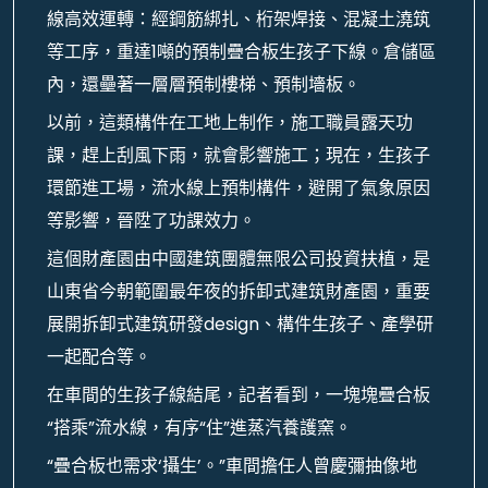
線高效運轉：經鋼筋綁扎、桁架焊接、混凝土澆筑
等工序，重達1噸的預制疊合板生孩子下線。倉儲區
內，還壘著一層層預制樓梯、預制墻板。
以前，這類構件在工地上制作，施工職員露天功
課，趕上刮風下雨，就會影響施工；現在，生孩子
環節進工場，流水線上預制構件，避開了氣象原因
等影響，晉陞了功課效力。
這個財產園由中國建筑團體無限公司投資扶植，是
山東省今朝範圍最年夜的拆卸式建筑財產園，重要
展開拆卸式建筑研發design、構件生孩子、產學研
一起配合等。
在車間的生孩子線結尾，記者看到，一塊塊疊合板
“搭乘”流水線，有序“住”進蒸汽養護窯。
“疊合板也需求‘攝生’。”車間擔任人曾慶彌抽像地