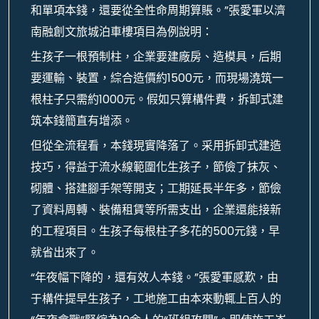
和單項本錢，還要從全性命周期算賬。”張愛軍以濟
南融創文旅城泊車樓項目為例說明：
生孩子一根預制柱，企業要建廠房、造模具，后期
要運輸、裝置，綜合造價約1500元，而現場澆筑一
根柱子只需約1000元。假如只算構件費，拆卸式建
筑本錢簡直有增添。
但從全流程看，本錢現實降落了。采用拆卸式建造
技巧，得益于流水線範圍化生孩子，節儉了抹灰、
砌體、搭建腳手架等開支；工期延長半年多，節儉
了資料周轉、裝備租賃等所需支出，企業還能接新
的工程項目。生孩子每根柱子多花的500元錢，早
就省出來了。
“年夜幅下降的，還有效人本錢。”張愛軍感歎，由
于構件提早生孩子，工地施工由本來動輒上百人的