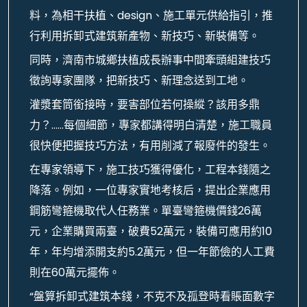
料，為相干扶植、design、施工單元供給指引，推
行利用拆卸式建筑新產物、新技巧、新裝備等。
同時，濟南市城鄉扶植成長辦事中間牽頭組建技巧
徵詢專家團隊，把新技巧、新理念送到工地。
灌漿套筒銜接時，要害部位若何操縱？該用多鼎
力？……每個細節，專家都講得明白清楚，施工職員
很快便把握技巧方法，有用削減了報廢件的發生。
在專家領導下，施工技巧獲得優化，工程本錢隨之
降落。例如，一位專家實地考核后，提出企業應用
鋼筋彎箍機取代人任務業。單臺彎箍機價錢26萬
元，企業購買兩臺，破費52萬元，裝備可應用約10
年，年均增添開支約5.2萬元，但一年節儉的人工費
則在60萬元擺佈。
“盤算拆卸式建筑本錢，不克不及孤登時看賬面數字