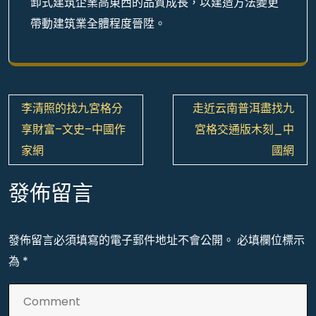
卸式建筑企業高東西的品質成長，以建造方法變更
帶動建筑業全體程度晉陞。
文
李清照的找九宮格分
走近云南普洱盡找九
章
享財富–文史–中國作
宮格交通版木刻_中
導
家網
國網
覽
發佈留言
發佈留言必須填寫的電子郵件地址不會公開。
必填欄位標示
為
*