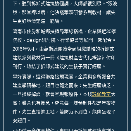
下，聽到拆卸式建筑這個詞，大師都很別緻。”張波
說，那堂課以后，他決議牽頭研發系列教材，讓先
生更好地清楚這一範疇。
濟南市住房和城鄉扶植局牽線搭橋，企業與近30家
院校、design研討院、行業協會等展開一起配合。
2016年9月，由萬斯達團體牽頭組織編輯的拆卸式
建筑系列教材第一冊《建筑財產古代化概論》付印
刊行，總結了拆卸式建筑的生孩子實行經歷。
學好實際，還得聯絡接觸現實。企業與多所黌舍共
建產學研基地，題目也隨之而來：先生經歷缺乏，
一旦操縱掉誤，就會呈現報廢件，本錢
瑜伽教室
太
高；黌舍也有掛念，究竟每一塊預制件都是年夜物
件，先生直接進工地，若防范不到位，能夠呈現平
安題目。
可否做一套仿真軟件，專門用于拆卸式建筑實訓？