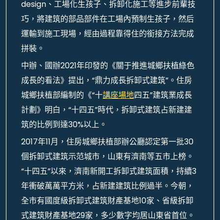
design、工場化生孩子、拆卸化施工等進步前輩技
巧，將建筑的部品部件在工場內預制生孩子，然后
運輸到施工現場，經由過程靠得住的銜接方法完成
拼裝。
中辦、國辦2021年印發的《關于推進城鄉扶植綠色
成長的看法》提出，“鼎力成長拆卸式建筑”。住房
城鄉扶植部編制的《“十
講座場地
四五”建筑業成長
計劃》明白，“十四五”時代，拆卸式建筑占新建建
筑的比例到達30%以上。
2017年11月，住房城鄉扶植部辦公廳認定第一批30
個拆卸式建筑示范城市，山東有濟南等五市上榜。
“十四五”以來，濟南新開工拆卸式建筑面積，持續3
年衝破萬萬平方米，占新建建筑比例過半。今朝，
全市有國度級拆卸式建筑財產基地10家、省級拆卸
式建筑財產基地29家，多少數字均居山東省首位。