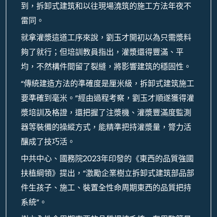
到，拆卸式建筑和以往現場澆筑的施工方法年夜不
雷同。
就拿灌漿這道工序來說，劉玉才開初以為只需漿料
夠了就行；但培訓教員指出，灌漿還得豐滿、平
均，不然構件間留了裂縫，將影響建筑的穩固性。
“傳統建造方法的準確度是厘米級，拆卸式建筑施工
要準確到毫米。”經由過程考察，劉玉才順遂獲得灌
漿培訓及格證，還把握了注漿機、灌漿豐滿度監測
器等裝備的操縱方式，能精準把持灌漿量，膂力活
釀成了技巧活。
中共中心、國務院2023年印發的《東西的品質強國
扶植綱領》提出，“激勵企業樹立拆卸式建筑部品部
件生孩子、施工、裝置全性命周期東西的品質把持
系統”。