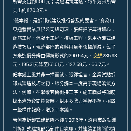
所需支出約1101.1元；現場澆筑建造，每平方米所需
支出約1170.3元。
“低本錢，是拆卸式建筑推行普及的要害。”身為山
東通發實業無限公司總司理，張鐸把賬算得細心：
鋼筋工程、混凝土工程、模板工程，采用拆卸式建
造技巧后，現澆部門的資料用量年夜幅削減，每平
方米造價分辨由傳統形式的290.54元、
交通
235.93
元、195.31元降至161.61元、127.58元、66.7元。
低本錢上風并非一揮而就。張鐸坦言，企業試點拆
卸式建造技巧之初，綜分解本一度高于現場澆筑方
法。例如，在灌漿套筒銜接工序，施工職員將鋼筋
拔出灌漿套筒擰緊時，對用多鼎力掌握不準，招致
一些構件報廢，增添了本錢。
若何為拆卸式建筑降本錢？2016年，濟南市啟動編
制拆卸式建筑部品部件目次庫，并連續更換新的資