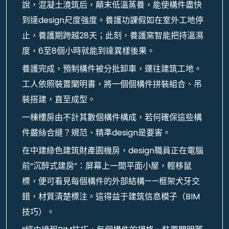
說，混凝土澆筑后，顛末低溫蒸養，能使構件盡快
到達design尺度強度。養護功課假如在室外工地停
止，養護期跨越28天；此刻，養護窯智能把持溫濕
度，6至8個小時就能到達異樣後果。
養護完成，預制構件被分批卸車，運往建筑工地。
工人依照裝置闡明書，將一個個構件拼裝組合、吊
裝搭建，直至成型。
一棟樓房由不計其數個構件構成，若何確保這些構
件嚴絲合縫？規范、精準design是要害。
在中建綠色建筑財產園機房，design職員正在電腦
前“沉醉式建房”：屏幕上一間平面小屋，輕移鼠
標，便可看見每個構件的外部結構——框架犬牙交
錯，材質清楚標注。這得益于建筑信息模子（BIM
技巧）。