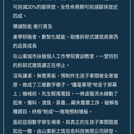
可削減20%的碳排放，全性命周期可削減碳排放近
四成。
積儲勢能 推行普及
產學研融會，數智化賦能，助推拆卸式建筑高東西
的品質成長
在山東城市扶植個人工作學院實訓教室，一堂特別
的拆卸式建筑課正在停止。
沒有課桌，無需黑板，預制件生孩子車間被全景復
原，做成了三維數字模子，“纖毫畢現”地呈于屏幕
上；機械前，先生輕搖電鈕，一條虛擬流水線動了
起來，備料、澆筑、蒸養……顛末層層工序，破解各
種題目，終極“制成”一塊塊預制墻板。
面前這個數字孿生場景，與真正的生孩子車間簡直
如出一轍，由山東新之筑信息科技無限公司研發，