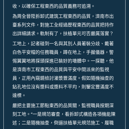
收，以確保工程東西的品質義務可追溯。
為周全晉陞拆卸式建筑工程東西的品質，濟南市出
臺系列文件，對施工全經過歷程東西的品質把持作
出詳細請求。軌制有了，扶植單元可否嚴厲落實？
工地上，記者碰到一名與其別人員著裝分歧、戴著
白色平安帽的任務職員，蹲在地上，手握儀器，警
惕翼翼地將探頭探進已裝好的墻體中。一探聽，他
是濟南市工程東西的品質與平安中間派來的監視
員，正用內窺鏡檢討灌漿豐滿度。假如隨機抽查的
鉆孔地位沒有漿料或漿料不平均，則鑒定豐滿度不
達標。
嚴把主要施工節點東西的品質關，監視職員按期深
刻工地。“一是規范審查，看拆卸式構造各項機能陳
述；二是隨機抽查，倒逼扶植單元規范施工、履職