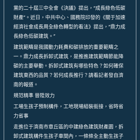
黨的二十屆三中全會《決議》提出，“成長綠色低碳
財產”。近日，中共中心、國務院印發的《關于加速
經濟社會成長周全綠色轉型的看法》提出，“鼎力成
長綠色低碳建筑。”
建筑範疇是我國動力耗費和碳排放的重要範疇之
一。鼎力成長拆卸式建筑，是推進建筑範疇節能降
碳的主要舉動。拆卸式建筑有哪些特色？如何確保
建筑東西的品質？若何成長推行？請看記者發自濟
南的報道。
規范精準 晉陞效力
工場生孩子預制構件，工地現場組裝銜接，省時省
力省事
走進位于濟南市章丘區的中建綠色建筑財產園，拆
卸式建筑構件生孩子車間內，一條條全主動生孩子