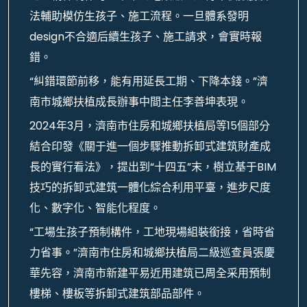
法輔助模仿生孩子、施工流程。一旦體系發明
design不合適后續生孩子、施工請求，會實時報
錯。
“糾錯環節前移，能有用延長工期、下降本錢。”濟
南市城鄉扶植成長辦事中間主任李善坤表現。
2024年3月，濟南市住房和城鄉扶植局等15個部分
結合印發《關于進一個步驟推動拆卸式建筑財產成
長的實行看法》，提出到“十四五”末，樹立基于BIM
技巧的拆卸式建筑一體化綜合利用平臺，進步尺度
化、數字化、智能化程度。
“工場生孩子預制構件，工地現場組裝銜接，省時省
力省事。”濟南市住房和城鄉扶植局二級巡查員張慶
華先容，濟南市新建平易近用建筑已周全采用預制
樓梯、樓板等拆卸式建筑部品部件。