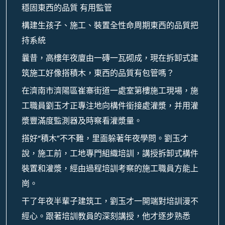
穩固東西的品質 有用監管
構建生孩子、施工、裝置全性命周期東西的品質把
持系統
曩昔，高樓年夜廈由一磚一瓦砌成，現在拆卸式建
筑施工好像搭積木，東西的品質有包管嗎？
在濟南市濟陽區崔寨街道一處室第樓施工現場，施
工職員劉玉才正專注地向構件銜接處灌漿，并用灌
漿豐滿度監測器及時察看灌漿量。
搭好“積木”不不難，里面躲著年夜學問。劉玉才
說，施工前，工地專門組織培訓，講授拆卸式構件
裝置和灌漿，經由過程培訓考察的施工職員方能上
崗。
干了年夜半輩子建筑工，劉玉才一開端對培訓漫不
經心。跟著培訓教員的深刻講授，他才逐步熟悉