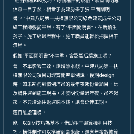
“經由過程BIM技巧，每個構件的規格、裝置闡明等
信息一目了然，相當于為建房畫了張‘平面闡明
書’。”中建八局第一扶植無限公司綠色建筑成長公司
總工程師張愛軍說，有了“平面闡明書”，在后續生
孩子、施工經過歷程中，施工職員能輕松把握相干
流程。
假如“平面闡明書”不精準，會影響后續施工嗎？
會！不單影響工效，還增添本錢。中建八局第一扶
植無限公司項目司理齊開春舉例說，後期design
時，如未斟酌到慣例塔吊的最年夜起份量題目，比
及構件運到施工現場，才發明份量過年夜、吊不起
來，不只增添往返運輸本錢，還會延伸工期。
題目能處理嗎？
能！以BIM技巧為基本，借助相干盤算機利用技
巧，構件制作可以準確到毫米級，還有年夜數據算