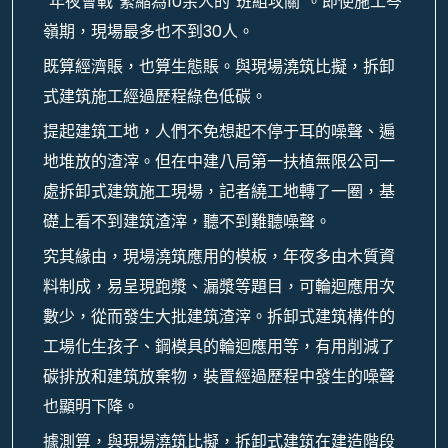
“年夜會戰”緊縮為10余人的“班組攻關”。即使施工岑
嶺期，現場最多也不到30人。
既算經濟賬，也算生態賬。與現場澆筑比擬，拆卸
式建筑施工經過歷程綠色低碳。
提起建筑工地，人們不免想起不停于耳的噪聲、遍
地堆放的渣滓。但在中建八局第一扶植無限公司一
處拆卸式建筑施工現場，記者繞工地轉了一圈，基
礎上看不到建筑渣滓，聽不到難聽噪聲。
究其緣由，現場澆筑應用的模板，年夜多由木質資
料制成，易呈現跑漿、漏漿等題目，可輪迴應用次
數少，從而發生大批建筑渣滓。拆卸式建筑構件的
工場化生孩子、鋼模具的輪迴應用等，有用削減了
碳排放和建筑放棄物，裝置經過歷程中發生的噪聲
也顯明下降。
據測算，與現場澆筑比擬，拆卸式建筑在建造階段