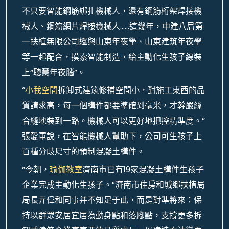
不只要智能鋼筋綁扎機械人，還有鋼筋桁架焊接機
械人、鋼筋網片焊接機械人……這幾年，中建八局第
一扶植無限公司還與山東年夜學、山東建筑年夜學
等一起配合，摸索智能制造，給主動化生孩子線裝
上“聰慧年夜腦”。
“
小我空間
拆卸式建筑修補空間小，對施工東西的品
質請求高，每一個構件都要準確到毫米，才幹嚴絲
合縫地裝到一路。機械人可以更好地把控精準度。”
張愛軍說，在智能機械人幫助下，公司可生孩子上
百種分歧尺寸的預制混凝土構件。
“今朝，
瑜伽教室
濟南市已有19家混凝土構件生孩子
企業完成主動化生孩子。”濟南市住房和城鄉扶植局
局長亓偉和同事并不知足于此，而是對準將來：保
持以群眾安居宜居為動身點和落腳點，支撐更多拆