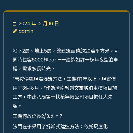
2024 年 12 月 16 日
admin
地下2層、地上5層，總建筑面積約20萬平方米，可
同時包容6000輛car ——建造如許一棟年夜型泊車
樓，需求多長時光？
“若按傳統現場澆筑方法，工期在1年以上，現實僅
用了3個多月。”作為濟南融創文旅城泊車樓項目施
工方，中建八局第一扶植無限公司項目擔任人先
容。
工期何故延長2/3以上？
法門在于采用了拆卸式建造方法：依托尺度化