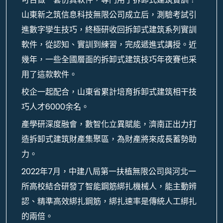
山東新之筑信息科技無限公司成立后，測驗考試引
進數字孿生技巧，終極研收回拆卸式建筑系列實訓
軟件，從認知、實訓到練習，完成遞進式講授。近
幾年，一些全國層面的拆卸式建筑技巧年夜賽也采
用了這款軟件。
校企一起配合，山東省累計培育拆卸式建筑相干技
巧人才6000余名。
產學研深度融會，數智化立異賦能，濟南正出力打
造拆卸式建筑財產集聚區，為財產將來成長蓄勢助
力。
2022年7月，中建八局第一扶植無限公司與河北一
所高校結合研發了智能鋼筋綁扎機械人，能主動辨
認、精準高效綁扎鋼筋，綁扎速率是傳統人工綁扎
的兩倍。