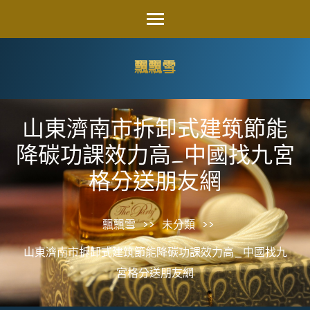
Skip
to
content
飄飄雪
(Press
Enter)
山東濟南市拆卸式建筑節能
降碳功課效力高_中國找九宮
格分送朋友網
飄飄雪
>>
未分類
>>
山東濟南市拆卸式建筑節能降碳功課效力高_中國找九
宮格分送朋友網