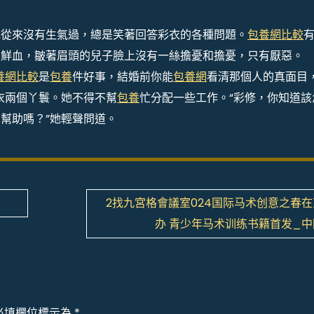
她從來沒有生氣過，總是笑著回答彩衣的各種問題。
包養網比較
口鮮血，皺著眉頭的兒子臉上沒有一絲擔憂和擔憂，只有厭惡。
養網比較
是
包養
件好事，結婚前你能
包養網
看清那個人的真面目
衣兩個丫鬟。她不得不幫
包養
忙分配一些工作。“彩修，你知道該
幫助嗎？”她輕聲問道。
网
2找九宮格會議室024国际马术创意之春
办 青少年马术训练书籍首发_中
必填欄位標示為
*