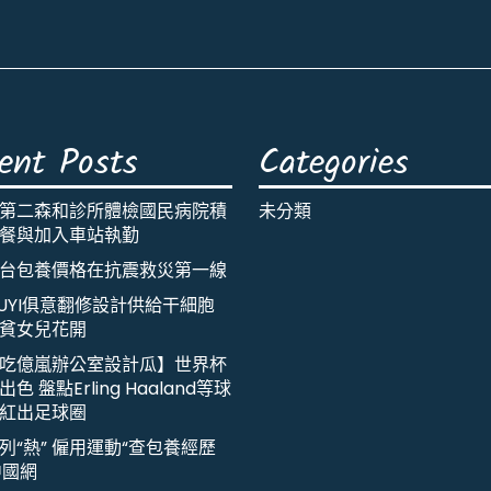
ent Posts
Categories
第二森和診所體檢國民病院積
未分類
餐與加入車站執勤
台包養價格在抗震救災第一線
IUYI俱意翻修設計供給干細胞
貧女兒花開
吃億嵐辦公室設計瓜】世界杯
色 盤點Erling Haaland等球
紅出足球圈
列“熱” 僱用運動“查包養經歷
中國網