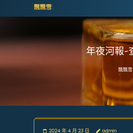
Skip
飄飄雪
to
content
(Press
Enter)
年夜河報-
飄飄雪
2024 年 4 月 23 日
admin