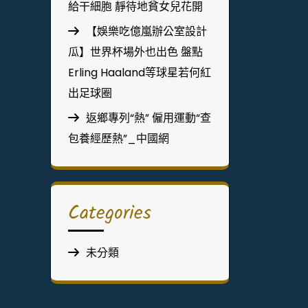
給干細胞 靜待地貧女兒花開
【娛樂吃億嵐辦公室設計
瓜】世界杯場外也出色 盤點
Erling Haaland等球星若何紅
出足球圈
返鄉專列“熱” 僱用運動“查
包養經歷熱”_中國網
Categories
未分類