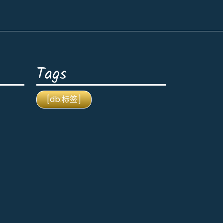
Tags
[db:标签]