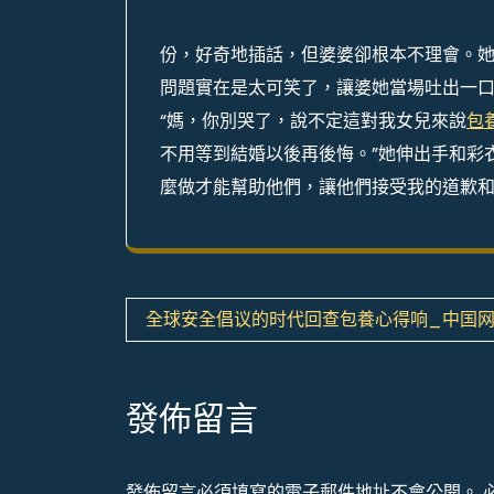
份，好奇地插話，但婆婆卻根本不理會。
問題實在是太可笑了，讓婆她當場吐出一
“媽，你別哭了，說不定這對我女兒來說
包
不用等到結婚以後再後悔。”她伸出手和彩
麼做才能幫助他們，讓他們接受我的道歉和
文
全球安全倡议的时代回查包養心得响_中国
章
導
發佈留言
覽
發佈留言必須填寫的電子郵件地址不會公開。