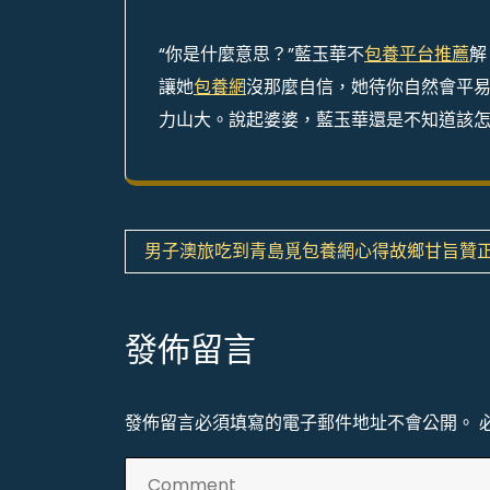
“你是什麼意思？”藍玉華不
包養平台推薦
解
讓她
包養網
沒那麼自信，她待你自然會平易
力山大。說起婆婆，藍玉華還是不知道該
文
男子澳旅吃到青島覓包養網心得故鄉甘旨贊
章
導
發佈留言
覽
發佈留言必須填寫的電子郵件地址不會公開。