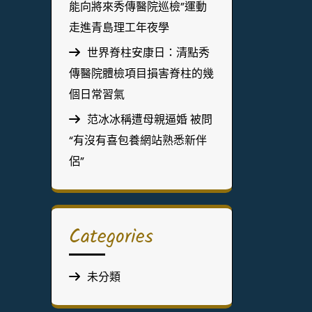
能向將來秀傳醫院巡檢”運動
走進青島理工年夜學
世界脊柱安康日：清點秀
傳醫院體檢項目損害脊柱的幾
個日常習氣
范冰冰稱遭母親逼婚 被問
“有沒有喜包養網站熟悉新伴
侶”
Categories
未分類