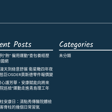
ent Posts
Categories
列“熱” 僱用運動“查包養經歷
未分類
中國網
漫天到綠意舒展 衛星瞰四年夜
態巨OSDER奧斯德零件報價變
齊心護芳華，安康賦能向將來
院巡檢”運動走進青島理工年
柱安康日：清點秀傳醫院體檢
害脊柱的幾個日常習氣