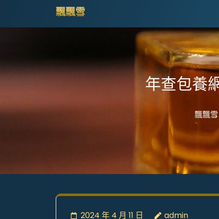
Skip
飄飄雪
to
content
(Press
Enter)
年查包養
飄飄雪
2024 年 4 月 11 日
admin