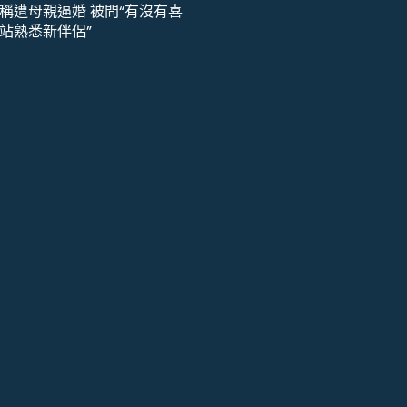
稱遭母親逼婚 被問“有沒有喜
站熟悉新伴侶”