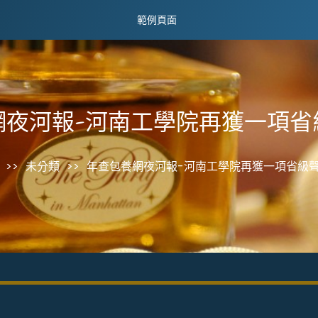
範例頁面
網夜河報-河南工學院再獲一項省
>>
未分類
>>
年查包養網夜河報-河南工學院再獲一項省級