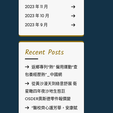
2023 年 11 月
2023 年 10 月
2023 年 9 月
Recent Posts
返鄉專列“熱” 僱用運動“查
包養經歷熱”_中國網
從黃沙漫天到綠意舒展 衛
星瞰四年夜沙地生態巨
OSDER奧斯德零件報價變
“醫校齊心護芳華，安康賦