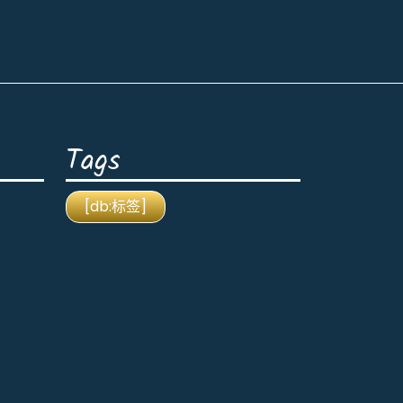
Tags
[db:标签]