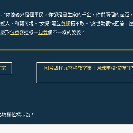
。“你婆婆只是個平民，你卻是書生家的千金，你們兩個的差距
近人，和藹可親。”女兒“蕭
包養網
拓不敢。”席世勳很快回答，
怎麼形
包養
容這樣一
包養
個不一樣的婆婆。
正宗
图片故找九宮格教室事丨网球学校“育苗”
必填欄位標示為
*