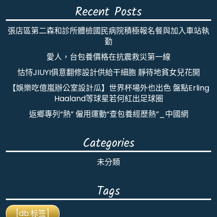
Recent Posts
張店區第二森和診所體檢國民病院積極報名餐與加入車站執
勤
愛人，台包養價格在抗震救災第一線
怙恃JIUYI俱意翻修設計供給干細胞 靜待地貧女兒花開
【娛樂吃億嵐辦公室設計瓜】世界杯場外也出色 盤點Erling
Haaland等球星若何紅出足球圈
返鄉專列“熱” 僱用運動“查包養經歷熱”_中國網
Categories
未分類
Tags
[db:标签]