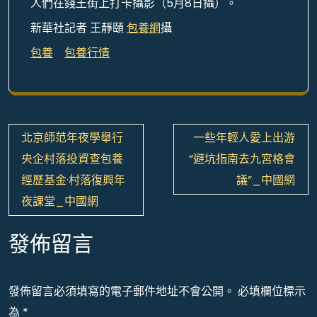
人們在錢王街上打卡攝影（5月8日攝）。
新華社記者 王靜頤
包養網
攝
包養
包養行情
文
北京師范年夜學舉行
一些年輕人愛上出游
章
央企村落投資查包養
“避坑指南去九宮格會
導
經歷基金·村落復興年
議”_中國網
覽
夜課堂_中國網
發佈留言
發佈留言必須填寫的電子郵件地址不會公開。
必填欄位標示
為
*