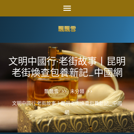
Skip
to
content
飄飄雪
(Press
Enter)
文明中國行·老街故事丨昆明
老街煥查包養新記_中國網
飄飄雪
>>
未分類
>>
文明中國行·老街故事丨昆明老街煥查包養新記_中國
網