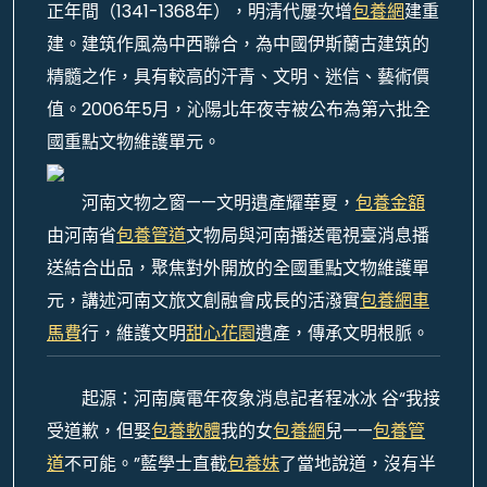
正年間（1341­-1368年），明清代屢次增
包養網
建重
建。建筑作風為中西聯合，為中國伊斯蘭古建筑的
精髓之作，具有較高的汗青、文明、迷信、藝術價
值。2006年5月，沁陽北年夜寺被公布為第六批全
國重點文物維護單元。
河南文物之窗——文明遺產耀華夏，
包養金額
由河南省
包養管道
文物局與河南播送電視臺消息播
送結合出品，聚焦對外開放的全國重點文物維護單
元，講述河南文旅文創融會成長的活潑實
包養網車
馬費
行，維護文明
甜心花園
遺產，傳承文明根脈。
起源：河南廣電年夜象消息記者程冰冰 谷“我接
受道歉，但娶
包養軟體
我的女
包養網
兒——
包養管
道
不可能。”藍學士直截
包養妹
了當地說道，沒有半