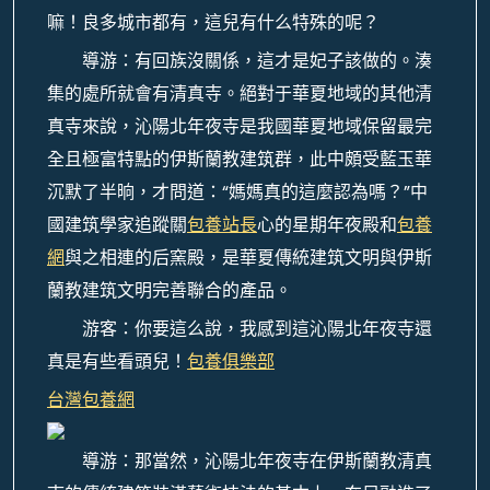
嘛！良多城市都有，這兒有什么特殊的呢？
導游：有回族沒關係，這才是妃子該做的。湊
集的處所就會有清真寺。絕對于華夏地域的其他清
真寺來說，沁陽北年夜寺是我國華夏地域保留最完
全且極富特點的伊斯蘭教建筑群，此中頗受藍玉華
沉默了半晌，才問道：“媽媽真的這麼認為嗎？”中
國建筑學家追蹤關
包養站長
心的星期年夜殿和
包養
網
與之相連的后窯殿，是華夏傳統建筑文明與伊斯
蘭教建筑文明完善聯合的產品。
游客：你要這么說，我感到這沁陽北年夜寺還
真是有些看頭兒！
包養俱樂部
台灣包養網
導游：那當然，沁陽北年夜寺在伊斯蘭教清真