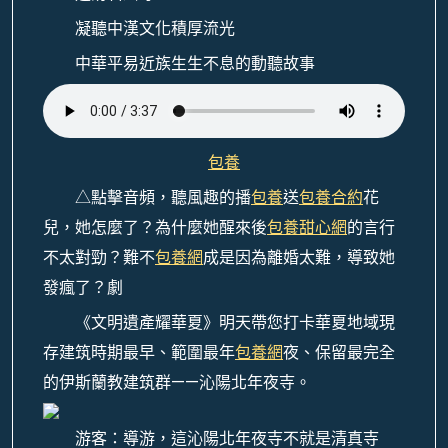
凝聽中漢文化積厚流光
中華平易近族生生不息的動聽故事
包養
△點擊音頻，聽風趣的播
包養
送
包養合約
花
兒，她怎麼了？為什麼她醒來後
包養甜心網
的言行
不太對勁？難不
包養網
成是因為離婚太難，導致她
發瘋了？劇
《文明遺產耀華夏》明天帶您打卡華夏地域現
存建筑時期最早、範圍最年
包養網
夜、保留最完全
的伊斯蘭教建筑群——沁陽北年夜寺。
游客：導游，這沁陽北年夜寺不就是清真寺