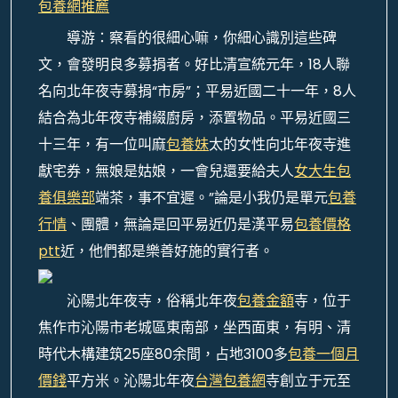
包養網推薦
導游：察看的很細心嘛，你細心識別這些碑
文，會發明良多募捐者。好比清宣統元年，18人聯
名向北年夜寺募捐“市房”；平易近國二十一年，8人
結合為北年夜寺補綴廚房，添置物品。平易近國三
十三年，有一位叫麻
包養妹
太的女性向北年夜寺進
獻宅券，無娘是姑娘，一會兒還要給夫人
女大生包
養俱樂部
端茶，事不宜遲。”論是小我仍是單元
包養
行情
、團體，無論是回平易近仍是漢平易
包養價格
ptt
近，他們都是樂善好施的實行者。
沁陽北年夜寺，俗稱北年夜
包養金額
寺，位于
焦作市沁陽市老城區東南部，坐西面東，有明、清
時代木構建筑25座80余間，占地3100多
包養一個月
價錢
平方米。沁陽北年夜
台灣包養網
寺創立于元至