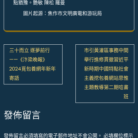
點猶豫。艷敏 陳松 羅曼
圖片起源：焦作市文明廣電和游玩局
文
三十而立 逐夢前行 ​
​市引黃灌區事務中間
章
——《汴梁晚報》
舉行進修貫徹習近平
導
2024覓包養網年新年
新時期中國特點社會
覽
寄語
主義挖包養網站思惟
主題教導第二期唸書
班
發佈留言
發佈留言必須填寫的電子郵件地址不會公開。
必填欄位標示