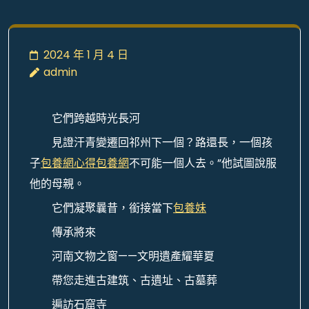
2024 年 1 月 4 日
admin
它們跨越時光長河
見證汗青變遷回祁州下一個？路還長，一個孩
子
包養網心得
包養網
不可能一個人去。”他試圖說服
他的母親。
它們凝聚曩昔，銜接當下
包養妹
傳承將來
河南文物之窗——文明遺產耀華夏
帶您走進古建筑、古遺址、古墓葬
遍訪石窟寺