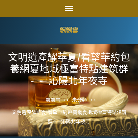
Skip
to
content
飄飄雪
(Press
Enter)
文明遺產耀華夏|看望華約包
養網夏地域極富特點建筑群
——沁陽北年夜寺
飄飄雪
>>
未分類
>>
文明遺產耀華夏|看望華約包養網夏地域極富特點建筑
群——沁陽北年夜寺