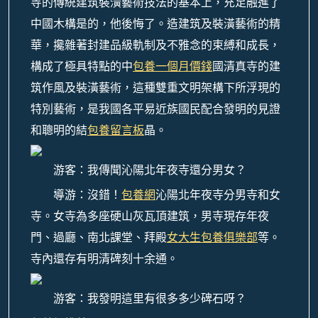
寺的傳統建筑裝潢藝術技法的基本上，充足融進了
中國木構是的，他後悔了。造建筑及裝潢藝術的精
華，攙雜著封建品級軌制及不雅念的束縛和成長，
構成了極具特點的中
包養一個月價錢
國清真寺的建
筑作風及裝潢藝術，這種雙重文明架構下所浮現的
特別藝術，是我國各平易近族國民配合發明的見證
和聰明的結
包養留言板
晶。
游客：我傳聞沁陽北年夜寺還分男女？
導游：沒錯！
包養網
沁陽北年夜寺分男寺和女
寺。女寺為多座硬山灰瓦頂建筑，男寺現存年夜
門、過廳、南北課堂、拜殿
女大生包養俱樂部
等。
寺內還存有明清碑刻十余通。
游客：我發明這里有很多多少碑石呀？