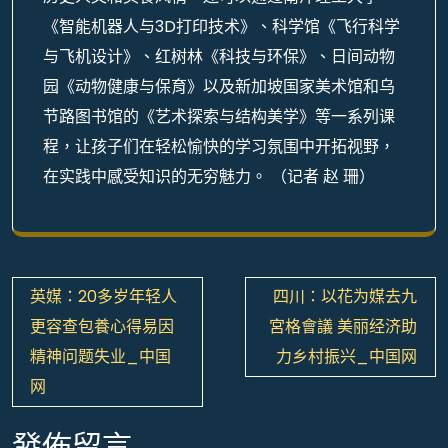
《智能机器人与3D打印技术》、科学馆《飞行科学
与飞机设计》、红树林《科技与环保》、日间动物
园《动物健康与保育》以及新加坡国家美术馆和乌
节路图书馆的《艺术探索与结构美学》等一系列课
程，让孩子们在轻松愉快的学习氛围中开拓视野，
在实践中感受知识的无穷魅力。 （记者 赵 珊）
文
英媒：20多岁年轻人
四川：以花为媒去九
章
更容查包養心得易因
宮格會議 美丽经济助
導
精神问题失业_中国
力乡村振兴_中国网
覽
网