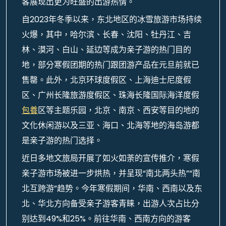
客展现出更为旺盛的出游热情。
自2023年冬季以来，东北地区的冰雪旅游市场持续
火爆，其中，哈尔滨、长春、沈阳、牡丹江、吉
林、漠河、白山、延边等成为亲子游的热门目的
地，部分寒假团期的热门跟团游产品在元旦前就已
售罄。此外，北京环球度假区、上海迪士尼度假
区、广州长隆旅游度假区、珠海长隆国际海洋度假
包養
区等主题乐园，北京、南京、西安等目的地的
文化休闲游以及三亚、海口、北海等地的海岛游都
是亲子游的热门选择。
近日多地文旅局开展了如火如荼的宣传推介，寒假
亲子游市场被进一步烘热，并呈现“南北两头热”“南
北互跨游”趋势。今年寒假期间，华南、西南以及东
北、华北方向备受亲子游客青睐，出游人次占比分
别达到49%和25%。前往华南、西南方向的游客