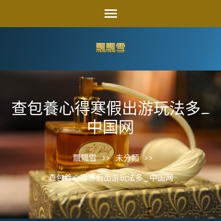
Skip
to
content
飄飄雪
(Press
Enter)
查包養心得寒假出游玩法多_
中国网
飄飄雪
>>
未分類
>>
查包養心得寒假出游玩法多_中国网