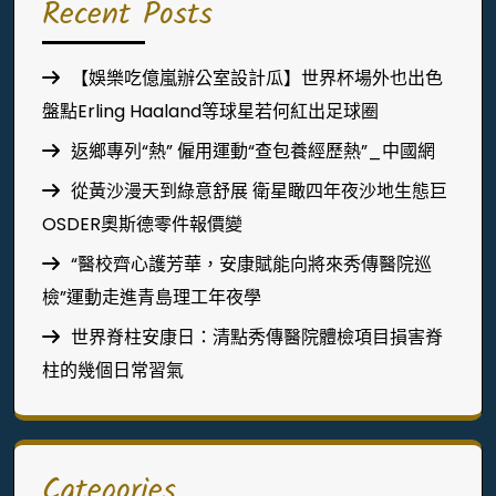
Recent Posts
【娛樂吃億嵐辦公室設計瓜】世界杯場外也出色
盤點Erling Haaland等球星若何紅出足球圈
返鄉專列“熱” 僱用運動“查包養經歷熱”_中國網
從黃沙漫天到綠意舒展 衛星瞰四年夜沙地生態巨
OSDER奧斯德零件報價變
“醫校齊心護芳華，安康賦能向將來秀傳醫院巡
檢”運動走進青島理工年夜學
世界脊柱安康日：清點秀傳醫院體檢項目損害脊
柱的幾個日常習氣
Categories