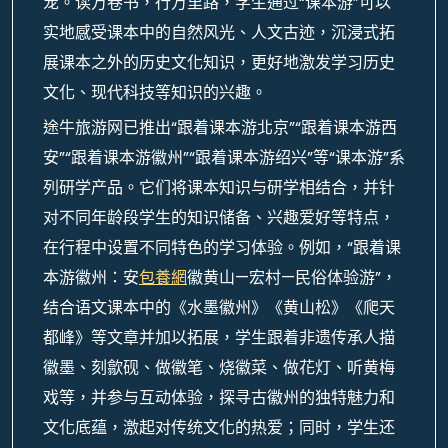
宠。读万卷书，行万里路，学生通过“课本游”可以
实地感受课本中的自然风光、人文古迹，沉浸式拓
展课本之外的历史文化知识，更好地激发学习历史
文化、现代科技等知识的兴趣。
途牛旅游网已推出“跟着课本游北京”“跟着课本游西
安”“跟着课本游徽州”“跟着课本游绍兴”等“课本游”系
列研学产品。它们将课本知识与研学相结合，并针
对不同年龄段学生的知识储备、兴趣爱好等特点，
在行程中设置不同特色的学习体验。例如，“跟着课
本游徽州：安
包養網
徽黄山—宏村—民俗体验游”，
结合语文课本中的《水墨徽州》《黄山松》《爬天
都峰》等文章并加以拓展，学生跟着非遗传承人描
徽墨、刻歙砚、做徽笔、烧徽菜、做花灯、听黄梅
戏等，并参与互动体验，探寻古徽州的独特魅力和
文化底蕴，激起对传统文化的热爱；同时，学生还