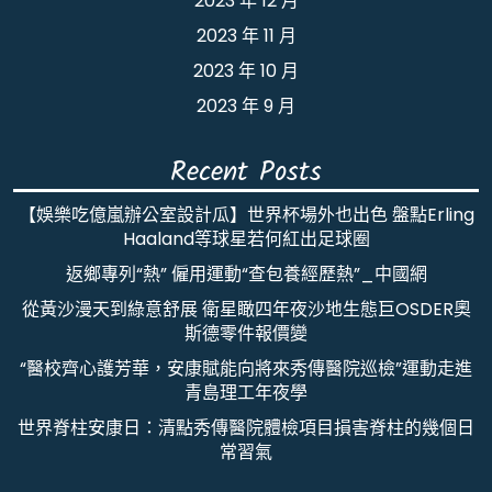
2023 年 12 月
2023 年 11 月
2023 年 10 月
2023 年 9 月
Recent Posts
【娛樂吃億嵐辦公室設計瓜】世界杯場外也出色 盤點Erling
Haaland等球星若何紅出足球圈
返鄉專列“熱” 僱用運動“查包養經歷熱”_中國網
從黃沙漫天到綠意舒展 衛星瞰四年夜沙地生態巨OSDER奧
斯德零件報價變
“醫校齊心護芳華，安康賦能向將來秀傳醫院巡檢”運動走進
青島理工年夜學
世界脊柱安康日：清點秀傳醫院體檢項目損害脊柱的幾個日
常習氣