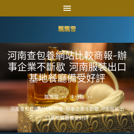
Skip
to
content
飄飄雪
(Press
Enter)
河南查包養網站比較商報-辦
事企業不斷歇 河南服裝出口
基地餐廳備受好評
飄飄雪
>>
未分類
>>
河南查包養網站比較商報-辦事企業不斷歇 河南服裝出
口基地餐廳備受好評