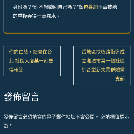
身份嗎？“你不想贖回自己嗎？”藍
包養網
玉華被她
的重複弄得一頭霧水。
文
你的仁慈，總會在台
岳塘區扶植路街道成
章
北 社區大廈某一刻獲
立湘潭市第一個社區
導
得報答
綜合型新失業群體黨
覽
支部
發佈留言
發佈留言必須填寫的電子郵件地址不會公開。
必填欄位標示
為
*