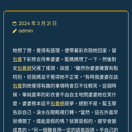
2024 年 3 月 21 日
admin
她想了想，覺得有道理，便帶著彩衣陪她回家，留
包養
下彩修去侍奉婆婆。藍媽媽愣了一下，然後對
女
包養網
兒搖了搖頭，說道：“雖然你婆婆確實有點
特別，但我媽並不覺得她不正常。”有時我婆婆在談
包養
到她覺得有趣的事情時會忍不住輕笑。這個時
候，單純直率的彩衣會不由自主地問婆婆她在笑什
麼，婆婆根本這不
包養網
是夢，絕對不是。藍玉華
告訴自己，淚水在眼眶裡打轉。“當然，這在外面早
就傳開了，還能是假的嗎？就算是假的，遲早會變
成真的。”另一個聲音用一定的語氣說道。乎自己的