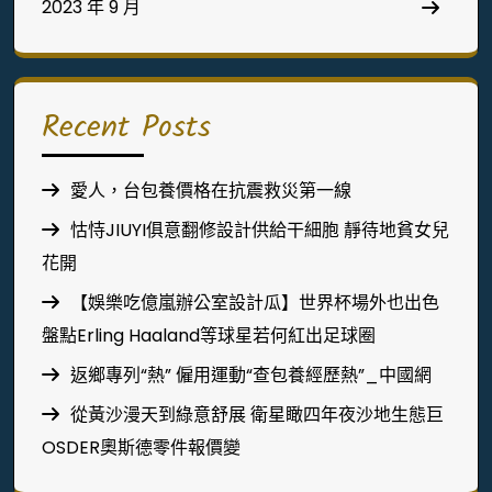
2023 年 9 月
Recent Posts
愛人，台包養價格在抗震救災第一線
怙恃JIUYI俱意翻修設計供給干細胞 靜待地貧女兒
花開
【娛樂吃億嵐辦公室設計瓜】世界杯場外也出色
盤點Erling Haaland等球星若何紅出足球圈
返鄉專列“熱” 僱用運動“查包養經歷熱”_中國網
從黃沙漫天到綠意舒展 衛星瞰四年夜沙地生態巨
OSDER奧斯德零件報價變