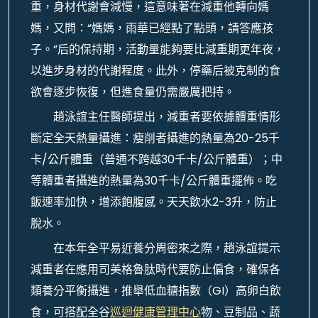
重，身材代謝會減慢，這意味著在減重他轉向媽
媽，又問：“媽媽，雨華已經點了點頭，請答應孩
子。”后的保持期，活動量能夠要比減重期更年夜，
以進步身材的代謝程度。此外，停藥后被克制的食
欲會逐步恢復，但進食量仍需嚴厲把持。
趙泳誼主任醫師提出，減重者要依據體重情形
斷定全天熱量攝進：瘦削者攝進的熱量為20-25千
卡/公斤體重（普通不跨越30千卡/公斤體重）；中
等體重者攝進的熱量為30千卡/公斤體重擺佈。吃
飯速率加快，增添飽腹感。天天飲水2-3升，防止
脫水。
在本年全平易近養分周密來之際，趙泳誼提示
減重者在應用司美格魯肽時代要防止偏食，確保各
類養分平衡攝進，推舉低血糖指數（GI）高卵白飲
食，可搭配全谷
巡迴健康管理中心
物、豆制品、蔬