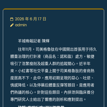
2026 年 6 月 17 日
admin
羊城晚報記者 陳輝
往年11月，司美格魯肽在中國開出首張用于持久
體重治理的打針液（商品名：諾和盈）處方，敏捷
吸引了浩繁瘦削及超重人群的追蹤關心。近半年
來，小紅書等社交平臺上關于司美格魯肽的會商熱
度居高不下，此中，應用初期呈現的惡心、吐逆、
情感降低，以及停藥后體重反彈等題目，是應用者
們熱議的核心。針對這些題目，內排泄與臨床養分
專門研究人士給出了響應的剖析和應對提出。