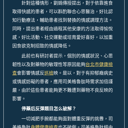
針對這種情形，劉娟傳授提出，對于依靠進食
取得快感的患者，可以斟酌聯合心思醫治，好比認
知行動療法，輔助患者找到替換的情感調理方法。
同時，提出患者經由過程其他安康的方法取得愉悅
感，好比活動、社交運動或培育愛好喜好，以加重
因食欲克制招致的情感降低。
此前也有研討者提示，個別的情感狀況、心思
韌性以及對藥物的敏理性等原因能夠
台北巿健康檢
查
會影響情感反
巡檢
映。是以，對于有抑郁癥病史
或情感妨礙的患者，應用司美格魯肽時需求加倍謹
嚴，由於這些患者能夠更不難遭到藥物不良反映的
影響。
停藥后反彈題目怎么破解？
一切減肥手腕都能夠面對體重反彈的挑釁，司
美格魯肽
身體健康檢查
也不破例。司美格魯肽經由