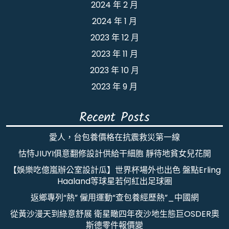
2024 年 2 月
2024 年 1 月
2023 年 12 月
2023 年 11 月
2023 年 10 月
2023 年 9 月
Recent Posts
愛人，台包養價格在抗震救災第一線
怙恃JIUYI俱意翻修設計供給干細胞 靜待地貧女兒花開
【娛樂吃億嵐辦公室設計瓜】世界杯場外也出色 盤點Erling
Haaland等球星若何紅出足球圈
返鄉專列“熱” 僱用運動“查包養經歷熱”_中國網
從黃沙漫天到綠意舒展 衛星瞰四年夜沙地生態巨OSDER奧
斯德零件報價變