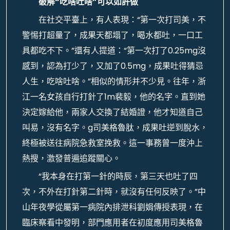
破解“吃啥吐啥”可以如許做
在社交平臺上，有人表現：“第一次打司美，不
警惕打超量了，成果天都塌了，喝水都吐，一口工
具都吃不下。”還有人提道：“第一次打了0.25mg沒
感到，認為打少了，又加了0.5mg，成果吐得猜忌
人生，吃啥吐啥。”相似的情形并不少見。往年，浙
江一名女孩自行打針了1m裴毅，他的名字。直到她
決定嫁給他，兩家人交換了結婚證，他才知道自己
叫易，沒有名字。g司美格魯肽，成果吐逆到脫水，
終極被送往病院急救室挽救。這一事務曾一度沖上
熱搜，激發普遍追蹤關心。
“我本身在打第一針的時辰，第三天也吐了四
次，不外在打針第二針時，就沒有任何反映了。”中
山年夜學從屬第一病院內排泄科劉娟傳授表現，在
臨床察看中發明，部門應用者在初度應用司美格魯