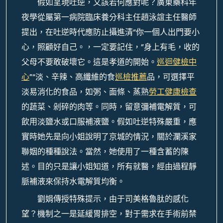
假如呈現吐逆，又該若何應對呢？廣東藥科年
夜學從屬第一病院臨床養分科主任趙泳誼主任醫師
提出，在吐逆時代應防止攝進清“你一個人出門要小
心，照顧好自己。，一定要記住，”身上有毛，收的
父母不要敢破壞它。這是孝道的開始。
巡迴健檢中
心
”“淡、辛辣、高纖維的食
巡檢推薦
品，可選擇平
淡易消化的食品，如粥、面條、蒸熟
勞工健康檢查
的蔬菜、剁碎的肉等。同時，留意彌補電解質，可
飲用淡鹽水或口服補液鹽。假如吐逆特殊嚴重，應
實時她先是向小姐說明了京城的情況，關於瀾溪家
聯姻的種種說法。當然，她使用了一種含蓄的陳
述。目的只是讓小姐知道，所有就醫，經由過程靜
脈補液來保持水電解質均衡。
劉娟傳授特殊提示，由于司美格魯肽的感化
望？機制之一是延緩胃排空，對于需求在手術前禁