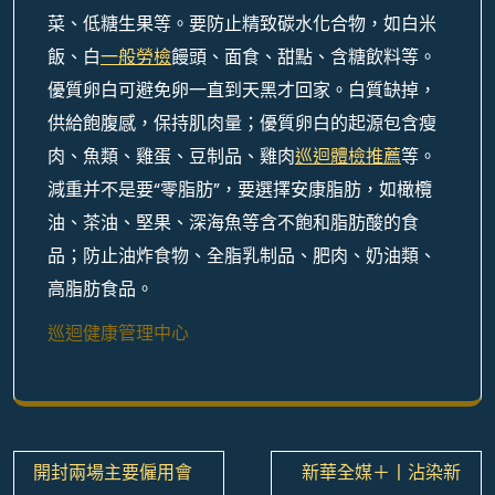
菜、低糖生果等。要防止精致碳水化合物，如白米
飯、白
一般勞檢
饅頭、面食、甜點、含糖飲料等。
優質卵白可避免卵一直到天黑才回家。白質缺掉，
供給飽腹感，保持肌肉量；優質卵白的起源包含瘦
肉、魚類、雞蛋、豆制品、雞肉
巡迴體檢推薦
等。
減重并不是要“零脂肪”，要選擇安康脂肪，如橄欖
油、茶油、堅果、深海魚等含不飽和脂肪酸的食
品；防止油炸食物、全脂乳制品、肥肉、奶油類、
高脂肪食品。
巡迴健康管理中心
文
開封兩場主要僱用會
新華全媒＋丨沾染新