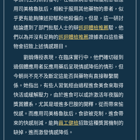
用司美格魯肽后，相較于服用其他藥物的患者，似
乎更有能夠陳述抑郁和他殺偏向。但是，這一研討
結論遭到了部門批駁人士的辯
巡迴體檢推薦
駁，他
們以為并沒有足夠的
巡迴體檢推薦
證據表白這些藥
物會招致上述情感題目。
劉娟傳授表現，在臨床實行中，他們確切碰到
過個體應用者反應用藥后呈現情感降低的情形，但
今朝尚不克不及斷定這能否與藥物有直接聯繫關
係。她指出，有些人習氣經由過程進食美食來取得
快活或緩解壓力，由於進食可以或許激活年夜腦的
獎賞體系，尤其是增進多巴胺的開釋，從而帶來愉
悅感。而應用司美格魯肽后，食欲被克制，進食帶
來的快感削減，能夠
員工健檢
招致這種獎賞機制的
缺掉，進而激發情感降低。