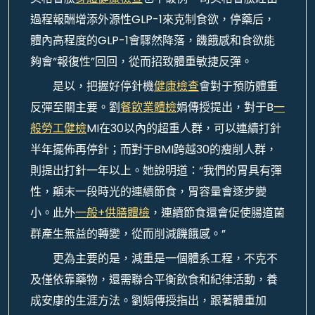
過程報酬增添外源性GLP-1來克制食欲，停藥后，
體內高程度的GLP-1會驟然降落，饑餓感和食欲能
夠會“報復性”回回，從而招致體重敏捷反彈。
是以，把握好停針機
健康檢查
會對于預防體重
反彈至關主要。劉
餐飲業體檢
娟傳授提出，對于B
一
般勞工健檢
MI在30以內的超重人群，可以連續打針
半年擺佈再停針；而對于BMI跨越30的瘦削人群，
則提出打針一年以上。她說明道：“我們的胃具有彈
性，顛末一段時光的連續節食，胃容量會逐步變
小。此外
一般+供膳體檢
，連續節食還會促使腸道菌
群產生無益的轉變，從而削減饑餓感。”
更為主要的是，減重是一個體系工程，不克不
及僅依靠藥物，還需聯合平衡飲食和紀律活動，養
成安康的生涯方法。劉娟傳授指出，跟著體重加