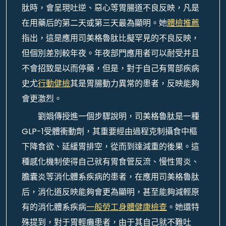
肽時，會呈現吐逆、惡心等胃腸道不良反映，凡是
在用藥后的第二天或第三天最為顯明。她
體檢推薦
指出，這是應用司美格魯肽比擬罕見的不良反映，
但個別差別較年夜。年夜部門應用者可以耐受并且
不會招致是以而停藥，但是，對于自己有胃部疾病
史尤
行動健檢
其是胃腸動力異常的患者，反映能夠
會更激烈。
劉娟傳授進一個步驟說明，司美格魯肽是一種
GLP-1受體衝動劑，其重要經由過程克制攝食中樞
下降食欲、延緩胃排空，從而到達減重的後果。這
種感化機制使得自己就有胃食管反流、慢性胃炎、
膽囊炎等消化體系疾病的患者，在應用司美格魯肽
后，消化道反映能夠會更為顯明，甚至能夠減輕原
有的消化體系疾病
一般勞工身體健康檢查
。她還特
殊提到，對于胃輕癱患者，由于其自己就不難吐