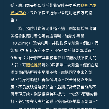
逆，應用司美格魯肽后能夠會吐得更兇猛
巡迴健康
管理中心
，是以不提出這類患者應用這種方式減
重。
為了預防吐逆等消化道不適，劉娟傳授提出司
美格魯肽應用者必定要遵醫囑，從最小劑量
（0.25mg）開端應用，并慢慢調劑劑量。例如，假
如初次打針后沒有不適，可在4周后將劑量增添至
0.5mg；對于體重基數較年夜且胃腸反映不顯明的
人群，可
體檢推薦
每2~3周調劑一次劑量。假如在增
添劑量經過歷程中呈現不適，應退回至本來的劑
量，待身材順應后再慢慢增添。跟著身材逐步順
應，不良反映會逐步加重，后期打針時甚至能夠不
再呈現反映。劉娟傳授特殊提示：“切記不要穩紮穩
打，必定要在大夫的領導下按部就班地增添劑量。”