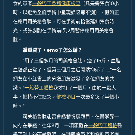
食的患者
一般勞工身體健康檢查
（凡是需禁食10小
時，以避免全麻手術中呈現誤吸等不測），假如正
在應用司美格魯肽，可在手術前恰當延伸禁食時
光，或許斟酌在手術前1到2周暫停應用司美格魯
肽。
體重減了，emo了怎么辦？
“用了三個多月的司美格魯肽，瘦了15斤，血脂
血糖都正常了，但第三個月之后開端抑郁了……”一名
網友在小紅書上的分送朋友激發了多位網友的共
識。“
一般勞工體檢
我才打了一個月，由於一點大
事，把持不住總哭，
健檢項目
一次最多哭了半個小
時。”
司美格魯肽能否會誘發情感題目，在醫學界一
向存在爭議。往年8月，一項頒發在
一般勞工體檢
醫
學頂刊上的研討發明，在糖尿病患者和瘦削患者應