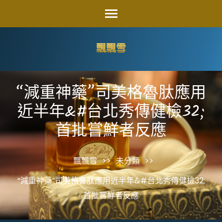
Skip
to
content
飄飄雪
(Press
Enter)
“減重神藥”司美格魯肽應用
近半年&#台北秀傳健檢32;
首批嘗鮮者反應
飄飄雪
>>
未分類
>>
“減重神藥”司美格魯肽應用近半年&#台北秀傳健檢32;
首批嘗鮮者反應