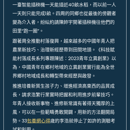
一臺智能插秧機一天能插近40畝水稻，而以前一人
一天則只能完成1畝。四周的同鄉也從最後的傍觀者
變為介入者，紛紜約請陳帥宇開著插秧機往他們的
田里“跑一圈”。
跟著周全推動村落復興，越來越多的中國年青人把
農業新技巧、治理新經歷帶到田間地頭。《科技賦
能村落成長系列專題陳述：2023青年立異創業》以
為，中國青年在鄉村地域的立異創業實行能為全世
界鄉村地域成長和轉型帶來經歷與啟發。
推進培養新質生孩子力、增進經濟高東西的品質成
長，請求浩繁行業實時把握和利用進步前輩技巧。
年青人接收新事物、進修新常識有著得天獨厚的上
風，可以在一些範疇勇敢開闢，用新的方法翻開局
勢。33
包養網心得
歲的李浩就停止了如許的測驗考
試和利用。