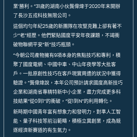
業’勝利。”31歲的湖南小伙龔偉煒于2020年末開辦
了長沙五戎科技無限公司。
這個均勻年紀25歲的新團隊在攻堅克難上卻有著不
少“老”經歷。他們緊貼國度平安年夜課題，不竭衝
破物聯網平安“新”技巧瓶頸。
“今朝公司產物擁有9項本身的焦點技巧和專利，積
聚了國度電網、中國中車、中山年夜學等大批客
戶。一批原創性技巧在客戶現實周遭的狀況中獲得
驗證。”龔偉煒說，本年公司預計請求國度高新技巧
企業和湖南省專精特新中小企業，盡力完成更多科
技結果“從0到1”的衝破，“從1到N”的利用轉化。
新時期中國青年富有想象力和發明力，對準人工智
能、量子科技等前沿範疇，積極立異創業，成為競
逐經濟新賽道的有生氣力。