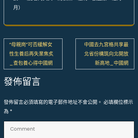
月）
文
“母親崗”可否緩解女
中國去九宮格共享最
章
性生養后再失業焦炙
北省份構筑向北開放
導
_查包養心得中國網
新高地_中國網
覽
發佈留言
發佈留言必須填寫的電子郵件地址不會公開。
必填欄位標示
為
*