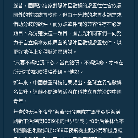
曩昔，國際迷信家對脈沖星數據的處置往往會依靠
國外的數據處置軟件，但由于分歧的處置步調需求
借助分歧的軟件，而分歧軟件間的兼容性存在必定
題目。為清楚決這一題目，盧吉光和同事們一向努
力于自立編寫效能周全的脈沖星數據處置軟件，以
更好地停止多種脈沖星研討。
“只要不竭地沉下心，當真鉆研，不竭進修，才幹在
所研討的範疇獲得衝破。”他說。
近年來，中國嚴重科技結果頻出、全球立異指數排
名攀升，這離不開浩繁活潑在科技立異前沿的中國
青年。
年青的天津年夜學“海燕”研發團隊在馬里亞納海溝
刷新下潛深度10619米的世界記載；“85”后葉林偉率
領團隊勝利壓抑出C919年夜飛機主起外筒和機身框