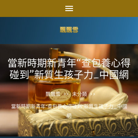
Skip
to
content
飄飄雪
(Press
Enter)
當新時期新青年“查包養心得
碰到”新質生孩子力_中國網
飄飄雪
>>
未分類
>>
當新時期新青年“查包養心得碰到”新質生孩子力_中國
網