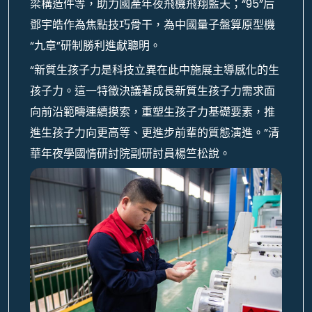
梁構造件等，助力國產年夜飛機飛翔藍天；“95”后
鄧宇皓作為焦點技巧骨干，為中國量子盤算原型機
“九章”研制勝利進獻聰明。
“新質生孩子力是科技立異在此中施展主導感化的生
孩子力。這一特徵決議著成長新質生孩子力需求面
向前沿範疇連續摸索，重塑生孩子力基礎要素，推
進生孩子力向更高等、更進步前輩的質態演進。”清
華年夜學國情研討院副研討員楊竺松說。