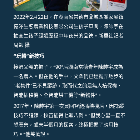
2022年2月22日，在湖南省常德市鼎城區謝家展鎮
億澤生態農業科技無限公司生孩子車間，陳帥宇在
抽查生孩子經過歷程中年夜米的品德。新華社記者
周勉 攝
“玩轉”新技巧
接過父親的擔子，“90”后湖南常德青年陳帥宇成為
一名農人。但在他的手中，父輩們已經擺弄地步的
“老物件”已不見蹤跡，取而代之的是無人植保機、
智能插秧機、全智能烘干機等“新物件”。
2017年，陳帥宇第一次買回智能插秧機后，因操縱
技巧不諳練，秧苗插得七顛八倒。“但我心里一直不
想廢棄，顛末半個月的探索，終極把握了應用技
巧。”他笑著說。