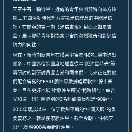
天空中有一顆行星，近處的青年張開雙臂向遠方遠
望……五四活動時代鼎力宣揚迷信理念的中國迷信
社，在開辦的第一期《迷信畫報》封面上如是畫
圖，展示那時青年對摸索宇宙的激烈獵奇和對迷信
精力的向往。
現在，新時期新青年在摸索宇宙星斗的征途中進獻
頗多。中國迷信院國度地理臺從事“脈沖星時光”範
疇研討的副研討員盧吉光和同事們，比來正在對他
們配合編寫的“FAST脈沖星數據處置軟件”停止完
美，旨在更好地展開“脈沖星時光”範疇研討。盧吉
光和這一研討團隊別的3名科研職員都是“90后”。
2016年落成以來，位于貴州平塘的“中國天眼”的重
要義務之一就是搜索脈沖星。截至今朝，“中國天
眼”已發明900余顆新脈沖星。