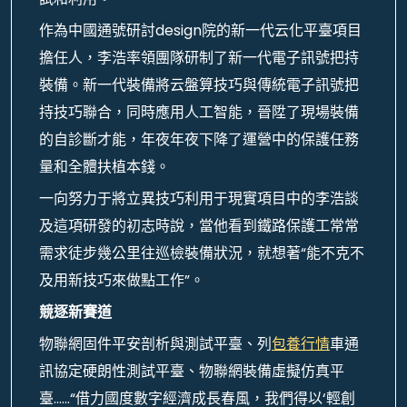
作為中國通號研討design院的新一代云化平臺項目
擔任人，李浩率領團隊研制了新一代電子訊號把持
裝備。新一代裝備將云盤算技巧與傳統電子訊號把
持技巧聯合，同時應用人工智能，晉陞了現場裝備
的自診斷才能，年夜年夜下降了運營中的保護任務
量和全體扶植本錢。
一向努力于將立異技巧利用于現實項目中的李浩談
及這項研發的初志時說，當他看到鐵路保護工常常
需求徒步幾公里往巡檢裝備狀況，就想著“能不克不
及用新技巧來做點工作”。
競逐新賽道
物聯網固件平安剖析與測試平臺、列
包養行情
車通
訊協定硬朗性測試平臺、物聯網裝備虛擬仿真平
臺……“借力國度數字經濟成長春風，我們得以‘輕創