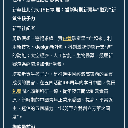
新華社北京5月5日電
題：當新時期新青年“碰到”新
質生孩子力
新華社記者
勇敢假想、警惕求證，實
包養
驗室里“忙”起來；利
用新技巧、design新計劃，科創激起傳統行業“進”
的動能；太空經濟、人工智能、生物醫藥，競逐新
賽道為經濟增加“新”活氣。
培養新質生孩子力，是推進中國經濟高東西的品質
成長的要害。在五四活動105周年的本日中國，從田
包養
間地頭到科研一線，從年夜江南北到云貴高
原，新時期的中國青年正秉承愛國、提高、平易近
主、迷信的五四精力，“以芳華之我創立芳華之國
度”。
摸索最前沿