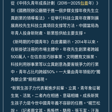
從《中持久青年成長計劃（2016—2025
包養
年）》
到《國務院辦公廳關于進一個步驟支撐年夜先生立
異創業的領導看法》，從舉行科技立異年夜賽到擴
展高校先生科技立異項目支撐等方法，中國當局為
年青人投身新財產、新業態供給主要支撐。
《新時期的中國青年》白皮書顯示，2014年以來，
在新掛號注冊的市場主體中，年夜先生創業者跨越
500萬人。在信息技巧辦事業、文明體育文娛業、
科技利用辦事業等以立異創意為要害競爭力的行業
中，青年占比均跨越50%。一大量由青年領銜的“獨
角獸企業”競相涌現。
“新質生孩子力代表著進步前輩、立異，青年象征著
生氣、活氣，二者內在相通、意蘊相連。成長新質
生孩子力是今世中國青年義不容辭的任務。”楊竺松
說。（記者周文其、馬悵然、駱飛、張玉潔、汪海